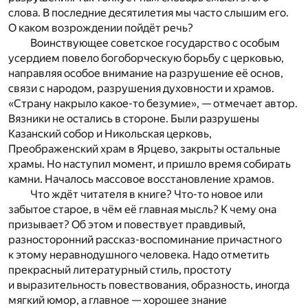
слова. В последние десятилетия мы часто слышим его.
О каком возрождении пойдёт речь?
Воинствующее советское государство с особым
усердием повело богоборческую борьбу с церковью,
направляя особое внимание на разрушение её основ,
связи с народом, разрушения духовности и храмов.
«Страну накрыло какое-то безумие», — отмечает автор.
Вязники не остались в стороне. Были разрушены
Казанский собор и Никольская церковь,
Преображенский храм в Ярцево, закрыты остальные
храмы. Но наступил момент, и пришло время собирать
камни. Началось массовое восстановление храмов.
Что ждёт читателя в книге? Что-то новое или
забытое старое, в чём её главная мысль? К чему она
призывает? Об этом и повествует правдивый,
разносторонний рассказ-воспоминание причастного
к этому неравнодушного человека. Надо отметить
прекрасный литературный стиль, простоту
и выразительность повествования, образность, иногда
мягкий юмор, а главное — хорошее знание