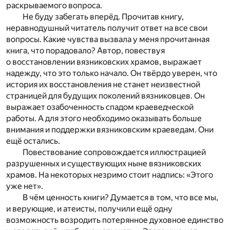
раскрываемого вопроса.
Не буду забегать вперёд. Прочитав книгу,
неравнодушный читатель получит ответ на все свои
вопросы. Какие чувства вызвала у меня прочитанная
книга, что порадовало? Автор, повествуя
о восстановлении вязниковских храмов, выражает
надежду, что это только начало. Он твёрдо уверен, что
история их восстановления не станет неизвестной
страницей для будущих поколений вязниковцев. Он
выражает озабоченность спадом краеведческой
работы. А для этого необходимо оказывать больше
внимания и поддержки вязниковским краеведам. Они
ещё остались.
Повествование сопровождается иллюстрацией
разрушенных и существующих ныне вязниковских
храмов. На некоторых незримо стоит надпись: «Этого
уже нет».
В чём ценность книги? Думается в том, что все мы,
и верующие, и атеисты, получили ещё одну
возможность возродить потерянное духовное единство