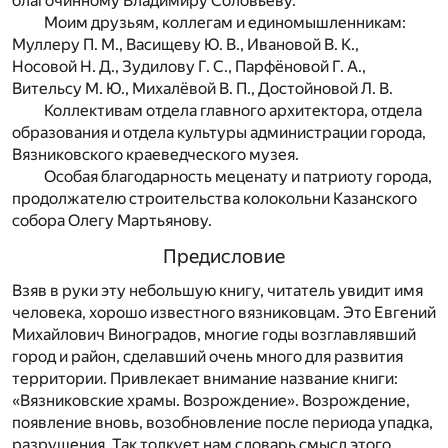
благочинному Владимиру Соловьёву.
Моим друзьям, коллегам и единомышленникам:
Муллеру П. М., Васищеву Ю. В., Ивановой В. К.,
Носовой Н. Д., Зудилову Г. С., Парфёновой Г. А.,
Вительсу М. Ю., Михалёвой В. П., Достойновой Л. В.
Коллективам отдела главного архитектора, отдела
образования и отдела культуры администрации города,
Вязниковского краеведческого музея.
Особая благодарность меценату и патриоту города,
продолжателю строительства колокольни Казанского
собора Олегу Мартьянову.
Предисловие
Взяв в руки эту небольшую книгу, читатель увидит имя
человека, хорошо известного вязниковцам. Это Евгений
Михайлович Виноградов, многие годы возглавлявший
город и район, сделавший очень много для развития
территории. Привлекает внимание название книги:
«Вязниковские храмы. Возрождение». Возрождение,
появление вновь, возобновление после периода упадка,
разрушения. Так толкует нам словарь смысл этого