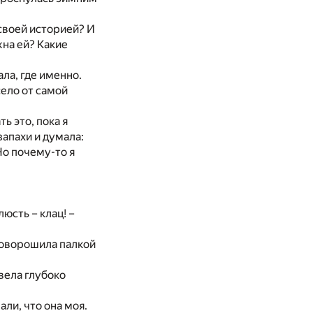
своей историей? И
жна ей? Какие
ла, где именно.
село от самой
ь это, пока я
запахи и думала:
Но почему-то я
юсть – клац! –
поворошила палкой
твела глубоко
али, что она моя.