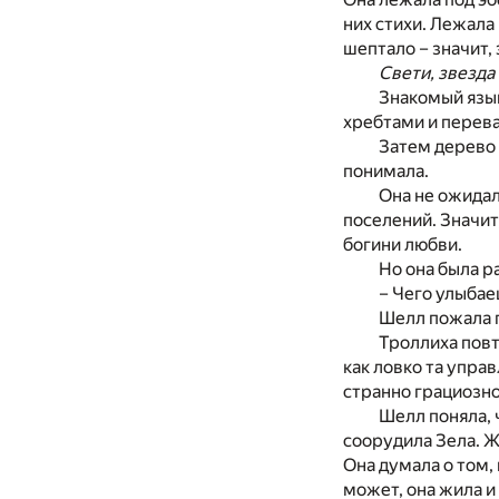
них стихи. Лежала
шептало – значит, 
Свети, звезда
Знакомый язы
хребтами и перева
Затем дерево 
понимала.
Она не ожидал
поселений. Значит
богини любви.
Но она была р
– Чего улыбае
Шелл пожала 
Троллиха повт
как ловко та упра
странно грациозно
Шелл поняла, 
соорудила Зела. 
Она думала о том,
может, она жила и 