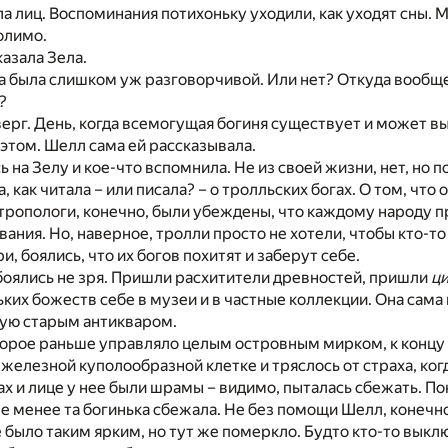
а лиц. Воспоминания потихоньку уходили, как уходят сны. 
олимо.
казала Зела.
а была слишком уж разговорчивой. Или нет? Откуда вообщ
?
ерг. День, когда всемогущая богиня существует и может в
 этом. Шелл сама ей рассказывала.
 на Зелу и кое-что вспомнила. Не из своей жизни, нет, но п
 как читала – или писала? – о тролльских богах. О том, что о
нтропологи, конечно, были убеждены, что каждому народу 
ания. Но, наверное, тролли просто не хотели, чтобы кто-то 
, боялись, что их богов похитят и заберут себе.
боялись не зря. Пришли расхитители древностей, пришли
ц
ьких божеств себе в музеи и в частные коллекции. Она сама
ную старым антикваром.
торое раньше управляло целым островным мирком, к концу
 железной куполообразной клетке и тряслось от страха, ког
ах и лице у нее были шрамы – видимо, пыталась сбежать. По
не менее та богинька сбежала. Не без помощи Шелл, конечн
было таким ярким, но тут же померкло. Будто кто-то выклю