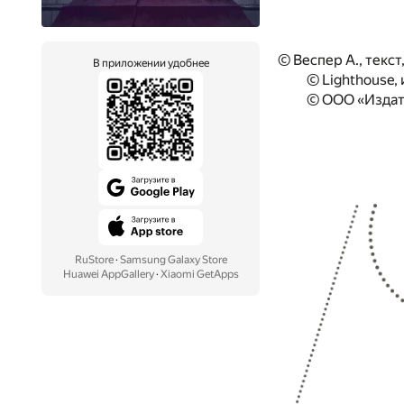
© Веспер А., текст
В приложении удобнее
© Lighthouse,
© ООО «Издат
RuStore
·
Samsung Galaxy Store
Huawei AppGallery
·
Xiaomi GetApps