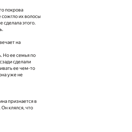
го покрова
е сожгло их волосы
е сделала этого.
ь.
твечает на
. Но ее семья по
 сзади сделали
ивать ее чем-то
она уже не
ина признается в
 Он клялся, что