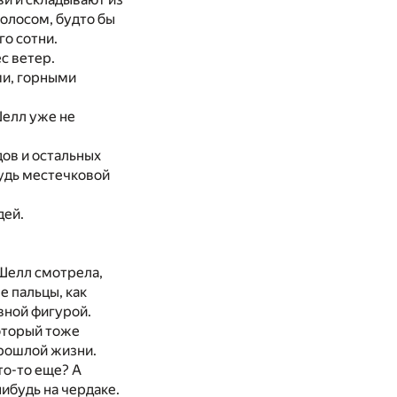
голосом, будто бы
го сотни.
ес ветер.
ми, горными
Шелл уже не
дов и остальных
будь местечковой
дей.
 Шелл смотрела,
е пальцы, как
вной фигурой.
который тоже
прошлой жизни.
то-то еще? А
нибудь на чердаке.