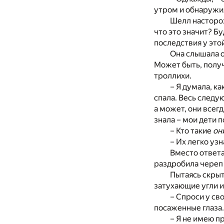
утром и обнаружил
Шелл насторо
что это значит? Б
последствия у это
Она слышала о
Может быть, получ
троллихи.
– Я думала, ка
спала. Весь следую
а может, они всег
знала – мои дети п
– Кто такие
он
– Их легко уз
Вместо ответа
раздробила череп
Пытаясь скрыт
затухающие угли и
– Спроси у св
посаженные глаза.
– Я не имею п