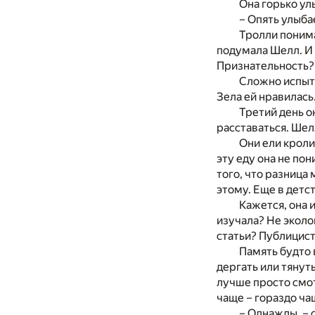
Она горько ул
– Опять улыба
Тролли понима
подумала Шелл. И 
Признательность?
Сложно испыты
Зела ей нравилась
Третий день о
расставаться. Шелл
Они ели кроли
эту еду она не пон
того, что разница
этому. Еще в детс
Кажется, она 
изучала? Не эколо
статьи? Публицис
Память будто 
дергать или тянут
лучше просто смот
чаще – гораздо ча
– Однажды, – 