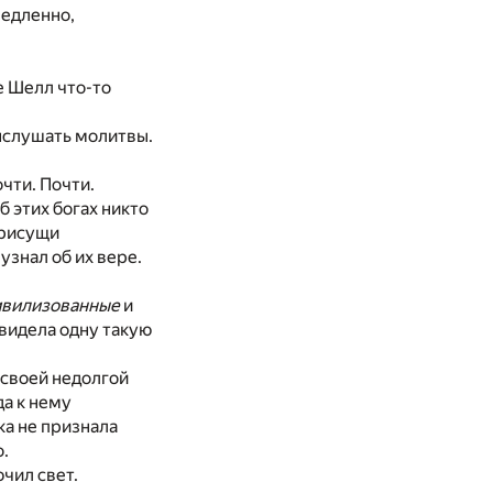
Медленно,
е Шелл что-то
ыслушать молитвы.
очти. Почти.
б этих богах никто
присущи
узнал об их вере.
ивилизованные
и
 видела одну такую
 своей недолгой
да к нему
ка не признала
о.
чил свет.