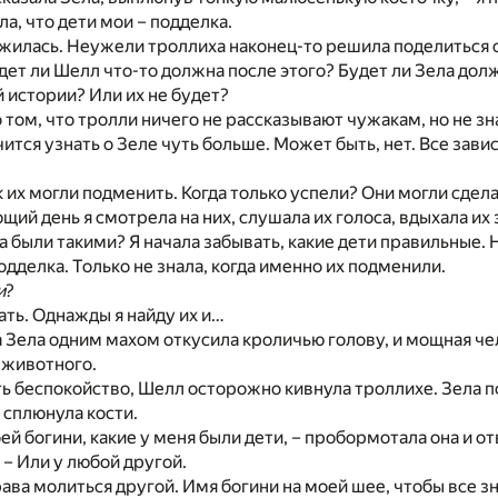
а, что дети мои – подделка.
жилась. Неужели троллиха наконец-то решила поделиться 
удет ли Шелл что-то должна после этого? Будет ли Зела дол
й истории? Или их не будет?
 том, что тролли ничего не рассказывают чужакам, но не зна
ится узнать о Зеле чуть больше. Может быть, нет. Все зави
к их могли подменить. Когда только успели? Они могли сделат
щий день я смотрела на них, слушала их голоса, вдыхала их 
да были такими? Я начала забывать, какие дети правильные. 
одделка. Только не знала, когда именно их подменили.
и
?
нать. Однажды я найду их и…
 Зела одним махом откусила кроличью голову, и мощная чел
 животного.
ь беспокойство, Шелл осторожно кивнула троллихе. Зела 
 сплюнула кости.
оей богини, какие у меня были дети, – пробормотала она и о
 – Или у любой другой.
рава молиться другой. Имя богини на моей шее, чтобы все зн