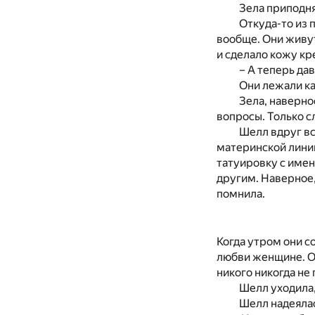
Зела приподня
Откуда-то из 
вообще. Они живут
и сделало кожу кр
– А теперь дав
Они лежали ка
Зела, наверно
вопросы. Только с
Шелл вдруг вс
материнской линии
татуировку с имен
другим. Наверное,
помнила.
Когда утром они с
любви женщине. Он
никого никогда не 
Шелл уходила,
Шелл надеялас