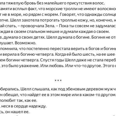
ла тяжелую бровь без малейшего присутствия волос.
памяти всплыл факт, что морские тролли не имеют волосяно
 не в море, но рядом с морем. Говорят, что однажды солнц
епче. Шелл захотела потрогать троллью кожу, но, конечно, н
ай спать, – проворчала Зела. – Пока ты совсем не задумалас
ждая в своем спальном мешке и думали каждая о своем.
е, думала о своих детях. Шелл думала о богине. Богиня не о
лушает. Возможно.
помнила, что постепенно перестала верить в богов и богинь
 верила в богиню четверга. Когда ей было шесть, на ее шее
ем богини четверга. Спустя годы Шелл даже не стала переб
 это было уважение. Или любовь. Или что-то другое. Этого 
* * *
обирались, Шелл слышала, как под эбеновым деревом мужч
 обещал, что найдет ее в этом мире или в каком-то другом.
полюбит так, как ее.
 неся в сердце надежду.
ь, он нашел ее.