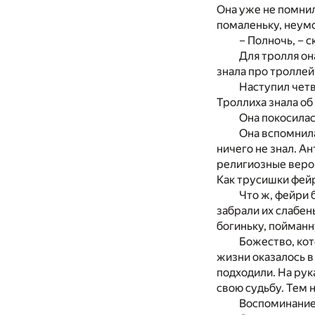
Она уже не помнил
помаленьку, неум
– Полночь, – с
Для тролля он
знала про троллей
Наступил четв
Троллиха знала об
Она покосилась
Она вспомнила,
ничего не знал. А
религиозные веров
Как трусишки фейри
Что ж, фейри 
забрали их слабен
богиньку, пойман
Божество, ко
жизни оказалось в
подходили. На рук
свою судьбу. Тем 
Воспоминание 