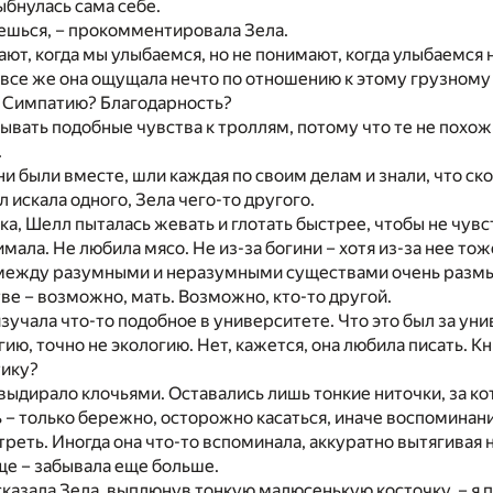
ыбнулась сама себе.
ешься, – прокомментировала Зела.
ют, когда мы улыбаемся, но не понимают, когда улыбаемся 
все же она ощущала нечто по отношению к этому грузному
 Симпатию? Благодарность?
вать подобные чувства к троллям, потому что те не похож
.
ни были вместе, шли каждая по своим делам и знали, что ск
 искала одного, Зела чего-то другого.
ка, Шелл пыталась жевать и глотать быстрее, чтобы не чувст
имала. Не любила мясо. Не из-за богини – хотя из-за нее тоже
 между разумными и неразумными существами очень размыт
тве – возможно, мать. Возможно, кто-то другой.
изучала что-то подобное в университете. Что это был за ун
гию, точно не экологию. Нет, кажется, она любила писать. 
тику?
выдирало клочьями. Оставались лишь тонкие ниточки, за к
ь – только бережно, осторожно касаться, иначе воспоминан
реть. Иногда она что-то вспоминала, аккуратно вытягивая 
ще – забывала еще больше.
сказала Зела, выплюнув тонкую малюсенькую косточку, – я