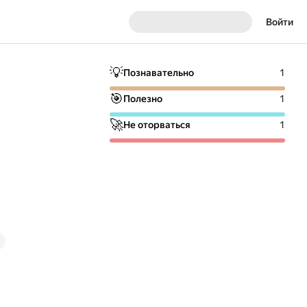
Войти
💡
Познавательно
1
🎯
Полезно
1
🚀
Не оторваться
1