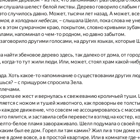
 и слушала шелест белой листвы. Дерево говорило слабым 
это случилось давно. Может, тысячи лет назад. А может, все
 моя, в холодных небесах
, – слышала Шелл, пока слова не ун
к в этом сумрачном краю, покрытом, словно кривыми зуба
лами, напоминал о чем-то родном, но давно забытом.
заговорило другими голосами, на других языках, которые 
а найти эбеновое дерево здесь, так далеко от дома, от горо
, когда-то тут жили люди. Или, может, стоял храм какой-ни
ада. Хоть какое-то напоминание о существовании других лю
шься? – с прищуром спросила Зела.
плечами.
орила ее жест и вернулась к свежеванию кроличьей туши.
вляется с ножом и тушей животного, как проворны ее толсты
 каждое движение, что совсем не ассоциировалось с масси
что пялится, и заставила себя перевести взгляд на костер, 
Желто-белое пламя завораживало. Шелл подумала о своей 
 каким был ее дом. Горел ли там камин? Жил ли в том доме к
не в доме вовсе, а в простой квартире. Или в комнатке где-