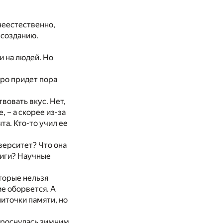
неестественно,
 созданию.
и на людей. Но
оро придет пора
вовать вкус. Нет,
, – а скорее из-за
а. Кто-то учил ее
иверситет? Что она
Книги? Научные
оторые нельзя
ие оборвется. А
ниточки памяти, но
 проснулась зимним