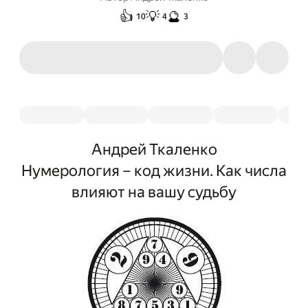
👍
💡
🔮
10
4
3
Андрей Ткаленко
Нумерология – код жизни. Как числа
влияют на вашу судьбу