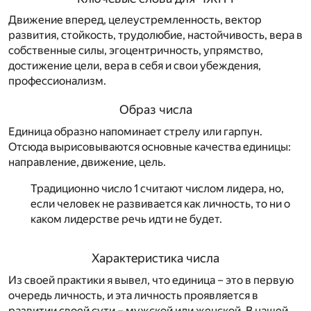
Движение вперед, целеустремленность, вектор
развития, стойкость, трудолюбие, настойчивость, вера в
собственные силы, эгоцентричность, упрямство,
достижение цели, вера в себя и свои убеждения,
профессионализм.
Образ числа
Единица образно напоминает стрелу или гарпун.
Отсюда вырисовываются основные качества единицы:
направление, движение, цель.
Традиционно число 1 считают числом лидера, но,
если человек не развивается как личность, то ни о
каком лидерстве речь идти не будет.
Характеристика числа
Из своей практики я вывел, что единица – это в первую
очередь личность, и эта личность проявляется в
развитии своей сути – мужской или женской. В нашей