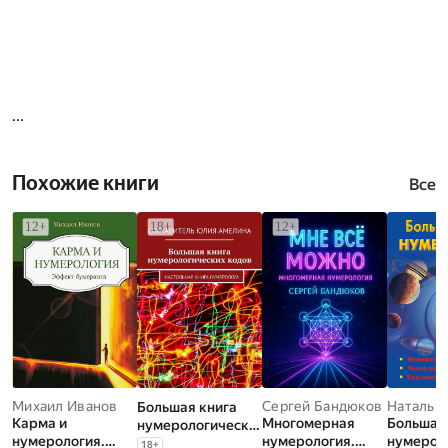
...
Похожие книги
Все
Михаил Иванов
Сергей Бандюков
Большая книга
Карма и
Многомерная
Большая
нумерологически
нумерология.
нумерология.
нумерол
х кодов.
18
+