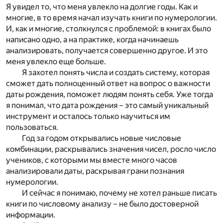
Я увидел то, что меня увлекло на долгие годы. Как и
многие, в то время начал изучать книги по нумерологии.
И, как и многие, столкнулся с проблемой: в книгах было
написано одно, а на практике, когда начинаешь
анализировать, получается совершенно другое. И это
меня увлекло еще больше.
Я захотел понять числа и создать систему, которая
сможет дать полноценный ответ на вопрос о важности
даты рождения, поможет людям понять себя. Уже тогда
я понимал, что дата рождения – это самый уникальный
инструмент и осталось только научиться им
пользоваться.
Год за годом открывались новые числовые
комбинации, раскрывались значения чисел, росло число
учеников, с которыми мы вместе много часов
анализировали даты, раскрывая грани познания
нумерологии.
И сейчас я понимаю, почему не хотел раньше писать
книги по числовому анализу – не было достоверной
информации.