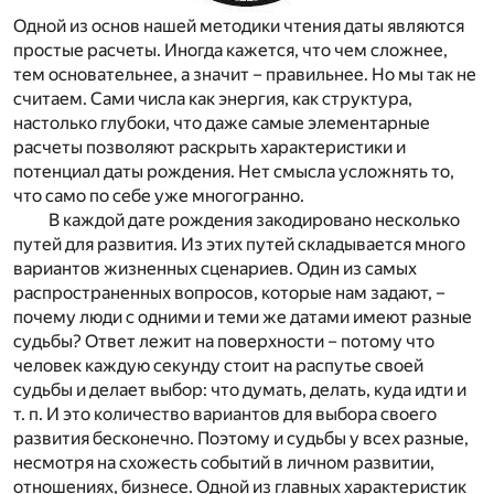
Одной из основ нашей методики чтения даты являются
простые расчеты. Иногда кажется, что чем сложнее,
тем основательнее, а значит – правильнее. Но мы так не
считаем. Сами числа как энергия, как структура,
настолько глубоки, что даже самые элементарные
расчеты позволяют раскрыть характеристики и
потенциал даты рождения. Нет смысла усложнять то,
что само по себе уже многогранно.
В каждой дате рождения закодировано несколько
путей для развития. Из этих путей складывается много
вариантов жизненных сценариев. Один из самых
распространенных вопросов, которые нам задают, –
почему люди с одними и теми же датами имеют разные
судьбы? Ответ лежит на поверхности – потому что
человек каждую секунду стоит на распутье своей
судьбы и делает выбор: что думать, делать, куда идти и
т. п. И это количество вариантов для выбора своего
развития бесконечно. Поэтому и судьбы у всех разные,
несмотря на схожесть событий в личном развитии,
отношениях, бизнесе. Одной из главных характеристик