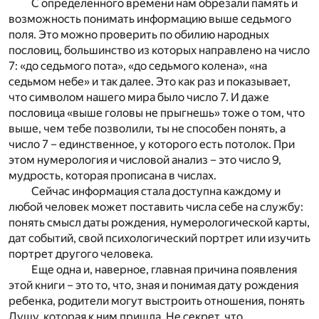
С определенного времени нам обрезали память и
возможность понимать информацию выше седьмого
поля. Это можно проверить по обилию народных
пословиц, большинство из которых направлено на число
7: «до седьмого пота», «до седьмого колена», «на
седьмом небе» и так далее. Это как раз и показывает,
что символом нашего мира было число 7. И даже
пословица «выше головы не прыгнешь» тоже о том, что
выше, чем тебе позволили, ты не способен понять, а
число 7 – единственное, у которого есть потолок. При
этом нумерология и числовой анализ – это число 9,
мудрость, которая прописана в числах.
Сейчас информация стала доступна каждому и
любой человек может поставить числа себе на службу:
понять смысл даты рождения, нумерологической карты,
дат событий, свой психологический портрет или изучить
портрет другого человека.
Еще одна и, наверное, главная причина появления
этой книги – это то, что, зная и понимая дату рождения
ребенка, родители могут выстроить отношения, понять
Душу, которая к ним пришла. Не секрет, что