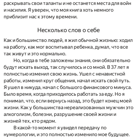
раскрывать свои таланты и не останется места для войн
и насилия. Я уверен, что моя книга хоть немного
приблизит нас к этому времени.
Несколько слов о себе
Как и большинство людей, я жил обычной жизнью: ходил
на работу, как мог воспитывал ребенка, думал, что все
так живут и это нормально.
Но, когда в тебе заложены знания, они обязательно
будут искать выход, так случилось и со мной. В 37 лет я
полностью изменил свою жизнь. Ушел с ненавистной
работы, изменил круг общения, начал искать свой путь.
Я ушел в никуда, начал с большого финансового минуса.
Было время, когда приходилось работать за еду. Но я
понимал, что, если вернусь назад, это будет конец моей
жизни. Как у большинства нереализованных мужчин это
алкоголизм, болезни, разрушение своей жизни и
жизней тех, кто рядом.
В какой-то момент я увидел передачу по
нумерологии, и это полностью изменило мое будущее.