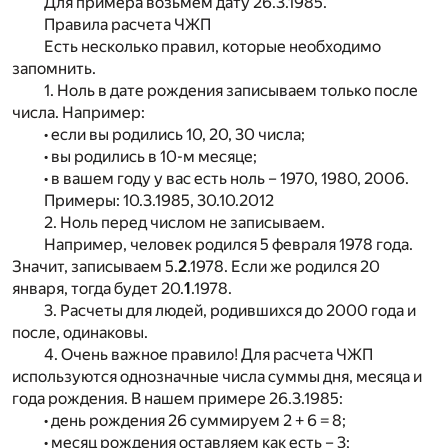
Для примера возьмем дату 26.3.1985.
Правила расчета ЧЖП
Есть несколько правил, которые необходимо
запомнить.
1. Ноль в дате рождения записываем только после
числа. Например:
• если вы родились 10, 20, 30 числа;
• вы родились в 10-м месяце;
• в вашем году у вас есть ноль – 1970, 1980, 2006.
Примеры: 10.3.1985, 30.10.2012
2. Ноль перед числом не записываем.
Например, человек родился 5 февраля 1978 года.
Значит, записываем 5.
2
.1978. Если же родился 20
января, тогда будет 20.
1
.1978.
3. Расчеты для людей, родившихся до 2000 года и
после, одинаковы.
4. Очень важное правило! Для расчета ЧЖП
используются однозначные числа суммы дня, месяца и
года рождения. В нашем примере 26.3.1985:
• день рождения 26 суммируем 2 + 6 = 8;
• месяц рождения оставляем как есть – 3;