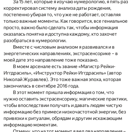
За 15 лет, которые я изучаю нумерологию, я пять раз
корректировал систему анализа даты рождения,
постепенно убирая то, что уже не работает, оставляя
только важные моменты. Как говорится, все гениальное
просто, важно было сделать так, чтобы информация
оказалась понятна и доступна каждому, кто захочет
разобраться в нумерологии.
Вместе с числовым анализом я развивался и в
энергетических направлениях, экстрасенсорике – в
моей дате это направление тоже показано.
В моем арсенале есть звание «Магистр Рейки-
Иггдрасиль», «Инструктор Рейки-Иггдрасиль» (автор
Николай Журавлев). Это тоже важная эпоха, которая
закончилась в сентябре 2016 года.
В этот момент пришла информация о том, что
нужно оставить экстрасенсорику, магические практики,
чтобы впоследствии получать и давать людям чистую
информацию без примеси низкочастотной энергии, без
привязки к ритуалам, обрядам и другим искажающим
информацию моментам.
Отмечу, что на тот момент я вел два направления –