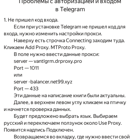
Проблемы с авторизацией и входом
в Telegram
1. Не пришел код входа.
Если при установке Telegram не пришел код для
входа, нужно изменить настройки прокси.
Наверху есть строчка Connecting заходим туда.
Кликаем Add Proxy. MTProto Proxy.
В поле нужно ввести данные прокси:
server — vantlgrm.drproxy.pro
Port — 1011
или
server -balancer.net99.xyz
Port — 433
Эти данные на написание книги были актуальны.
Далее, в верхнем левом углу кликаем на птичку
и начнется проверка данных.
Будет предложено выбрать язык. Выбираем
русский и переключаем ползунок около Use Proxy.
Появится надпись Подключен.
Возвращаемся во вкладку, где нужно ввести свой