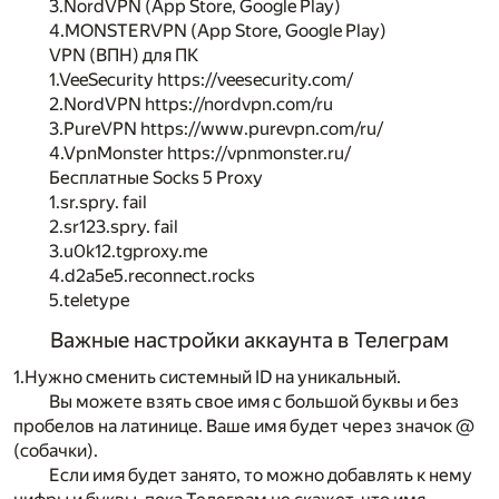
3.NordVPN (App Store, Google Play)
4.MONSTERVPN (App Store, Google Play)
VPN (ВПН) для ПК
1.VeeSecurity https://veesecurity.com/
2.NordVPN https://nordvpn.com/ru
3.PureVPN https://www.purevpn.com/ru/
4.VpnMonster https://vpnmonster.ru/
Бесплатные Socks 5 Proxy
1.sr.spry. fail
2.sr123.spry. fail
3.u0k12.tgproxy.me
4.d2a5e5.reconnect.rocks
5.teletype
Важные настройки аккаунта в Телеграм
1.Нужно сменить системный ID на уникальный.
Вы можете взять свое имя с большой буквы и без
пробелов на латинице. Ваше имя будет через значок @
(собачки).
Если имя будет занято, то можно добавлять к нему