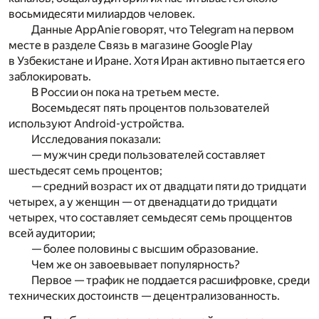
восьмидесяти милиардов человек.
Данные AppAnie говорят, что Telegram на первом
месте в разделе Связь в магазине Google Play
в Узбекистане и Иране. Хотя Иран активно пытается его
заблокировать.
В России он пока на третьем месте.
Восемьдесят пять процентов пользователей
используют Android-устройства.
Исследования показали:
— мужчин среди пользователей составляет
шестьдесят семь процентов;
— средний возраст их от двадцати пяти до тридцати
четырех, а у женщин — от двенадцати до тридцати
четырех, что составляет семьдесят семь проццентов
всей аудитории;
— более половины с высшим образование.
Чем же он завоевывает популярность?
Первое — трафик не поддается расшифровке, среди
технических достоинств — децентрализованность.