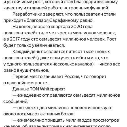
и устойчивый рост, который стал благодаря высокому
качеству и отличной работе встроенных функций.
Разработчики заверяют, что пользователи стали
приходить благодаря Сарафанному радио.
На конец первого квартала 2020 года
пользователей стало четыреста миллионов человек,
а в 2017 году сто семьдесят миллионов человек. Рост
будет только увеличиваться.
Каждый день появляется пятьсот тысяч новых
пользователей (даже если учесть и боты и то, что
у одного пользователя несколько каналов) — число все
равно внушительное.
Первое место занимает Россия, что говорит
о дальнейшем росте.
Данные TON Whitepaper:
— ежедневно отправляются семьдесят миллионов
сообщений;
— пятьдесят два миллиона человек используют
около восемьсот активных ботов;
— ежемесячно тридцать миллиардов просмотров
каналов, общая аудитория их насчитывается около