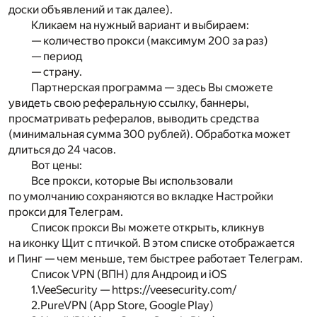
доски объявлений и так далее).
Кликаем на нужный вариант и выбираем:
— количество прокси (максимум 200 за раз)
— период
— страну.
Партнерская программа — здесь Вы сможете
увидеть свою реферальную ссылку, баннеры,
просматривать рефералов, выводить средства
(минимальная сумма 300 рублей). Обработка может
длиться до 24 часов.
Вот цены:
Все прокси, которые Вы использовали
по умолчанию сохраняются во вкладке Настройки
прокси для Телеграм.
Список прокси Вы можете открыть, кликнув
на иконку Щит с птичкой. В этом списке отображается
и Пинг — чем меньше, тем быстрее работает Телеграм.
Список VPN (ВПН) для Андроид и iOS
1.VeeSecurity — https://veesecurity.com/
2.PureVPN (App Store, Google Play)