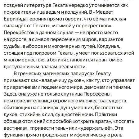
поздней литературе Геката нередко упоминается как
покровительница ведьм и колдуний. В «Медее»
Еврипида героиня прямо говорит, что её магическая
сила идёт от Гекаты, «чтимой у перекрёстков».
Перекрёсток в данном случае — не просто место
на дороге, а символ пересечения миров, вариантов
судьбы, выборов и многомерных путей. Колдунья,
стоящая под покровом Гекаты, умеет пользоваться этой
многомерностью, а богиня становится гарантом её
доступа к иным планам реальности.
В греческих магических папирусах Гекату
призывают как «владычицу духов», как ту, кто управляет
привратниками подземного мира, демонами и тенями.
Здесь она уже не только спутница Персефоны,
но и повелительница огромного множества существ,
обитающих на границах: душ умерших, бесплотных
духов, стихийных сил, сущностей ночи. Практики
обращаются к ней с просьбой «открыть врата», «послать
вестника», «привести тень» или «удержать её». Эта
функция прямо продолжает мифологическую роль