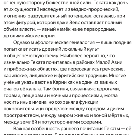
огненную сторону божественной силы. Геката как дочь
этих сущностей наследует и звёздно-пророческий,
и огненно-разрушительный потенциал, оставаясь при
этом фигурой, которой даже Зевс оставляет полный
объём власти, — явный намёк на её первородные,
до олимпийские корни.
Однако мифологическая генеалогия — лишь поздняя
попытка вписать древний локальный культ
в общегреческую схему. Наиболее вероятно, что
изначально Геката почиталась в районах Малой Азии
и прибрежных областях, где пересекались греческие,
карийские, лидийские и фригийские традиции. Многие
учёные указывают на Карии как на один из важных
очагов её культа. Там богиня, связанная с дорогами,
горами, пещерами и ночными процессиями, могла
носить иные имена, но сохраняла функции
покровительницы пределов: между городом и диким
пространством, между миром живых и зоной мёртвых,
между землёй и потусторонними сферами.
Важная особенность раннего почитания Гекаты — её