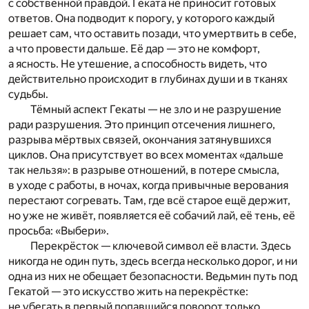
с собственной правдой. Геката не приносит готовых
ответов. Она подводит к порогу, у которого каждый
решает сам, что оставить позади, что умертвить в себе,
а что провести дальше. Её дар — это не комфорт,
а ясность. Не утешение, а способность видеть, что
действительно происходит в глубинах души и в тканях
судьбы.
Тёмный аспект Гекаты — не зло и не разрушение
ради разрушения. Это принцип отсечения лишнего,
разрыва мёртвых связей, окончания затянувшихся
циклов. Она присутствует во всех моментах «дальше
так нельзя»: в разрыве отношений, в потере смысла,
в уходе с работы, в ночах, когда привычные верования
перестают согревать. Там, где всё старое ещё держит,
но уже не живёт, появляется её собачий лай, её тень, её
просьба: «Выбери».
Перекрёсток — ключевой символ её власти. Здесь
никогда не один путь, здесь всегда несколько дорог, и ни
одна из них не обещает безопасности. Ведьмин путь под
Гекатой — это искусство жить на перекрёстке:
не убегать в первый попавшийся поворот только