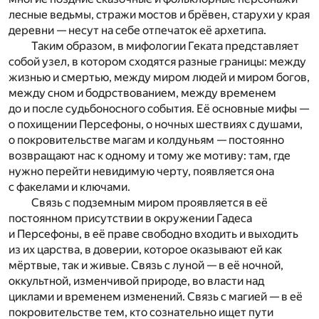
лесные ведьмы, стражи мостов и брёвен, старухи у края
деревни — несут на себе отпечаток её архетипа.
Таким образом, в мифологии Геката представляет
собой узел, в котором сходятся разные границы: между
жизнью и смертью, между миром людей и миром богов,
между сном и бодрствованием, между временем
до и после судьбоносного события. Её основные мифы —
о похищении Персефоны, о ночных шествиях с душами,
о покровительстве магам и колдуньям — постоянно
возвращают нас к одному и тому же мотиву: там, где
нужно перейти невидимую черту, появляется она
с факелами и ключами.
Связь с подземным миром проявляется в её
постоянном присутствии в окружении Гадеса
и Персефоны, в её праве свободно входить и выходить
из их царства, в доверии, которое оказывают ей как
мёртвые, так и живые. Связь с луной — в её ночной,
оккультной, изменчивой природе, во власти над
циклами и временем изменений. Связь с магией — в её
покровительстве тем, кто сознательно ищет пути