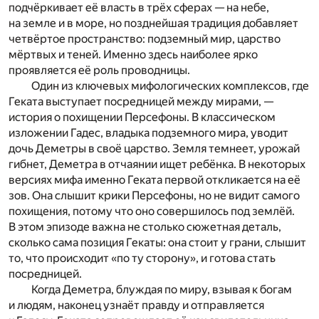
подчёркивает её власть в трёх сферах — на небе,
на земле и в море, но позднейшая традиция добавляет
четвёртое пространство: подземный мир, царство
мёртвых и теней. Именно здесь наиболее ярко
проявляется её роль проводницы.
Один из ключевых мифологических комплексов, где
Геката выступает посредницей между мирами, —
история о похищении Персефоны. В классическом
изложении Гадес, владыка подземного мира, уводит
дочь Деметры в своё царство. Земля темнеет, урожай
гибнет, Деметра в отчаянии ищет ребёнка. В некоторых
версиях мифа именно Геката первой откликается на её
зов. Она слышит крики Персефоны, но не видит самого
похищения, потому что оно совершилось под землёй.
В этом эпизоде важна не столько сюжетная деталь,
сколько сама позиция Гекаты: она стоит у грани, слышит
то, что происходит «по ту сторону», и готова стать
посредницей.
Когда Деметра, блуждая по миру, взывая к богам
и людям, наконец узнаёт правду и отправляется