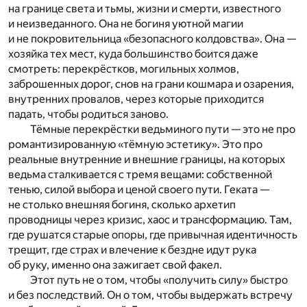
на границе света и тьмы, жизни и смерти, известного
и неизведанного. Она не богиня уютной магии
и не покровительница «безопасного колдовства». Она —
хозяйка тех мест, куда большинство боится даже
смотреть: перекрёстков, могильных холмов,
заброшенных дорог, снов на грани кошмара и озарения,
внутренних провалов, через которые приходится
падать, чтобы родиться заново.
Тёмные перекрёстки ведьминого пути — это не про
романтизированную «тёмную эстетику». Это про
реальные внутренние и внешние границы, на которых
ведьма сталкивается с тремя вещами: собственной
тенью, силой выбора и ценой своего пути. Геката —
не столько внешняя богиня, сколько архетип
проводницы через кризис, хаос и трансформацию. Там,
где рушатся старые опоры, где привычная идентичность
трещит, где страх и влечение к бездне идут рука
об руку, именно она зажигает свой факел.
Этот путь не о том, чтобы «получить силу» быстро
и без последствий. Он о том, чтобы выдержать встречу