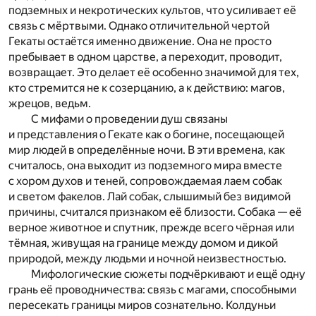
подземных и некротических культов, что усиливает её
связь с мёртвыми. Однако отличительной чертой
Гекаты остаётся именно движение. Она не просто
пребывает в одном царстве, а переходит, проводит,
возвращает. Это делает её особенно значимой для тех,
кто стремится не к созерцанию, а к действию: магов,
жрецов, ведьм.
С мифами о проведении душ связаны
и представления о Гекате как о богине, посещающей
мир людей в определённые ночи. В эти времена, как
считалось, она выходит из подземного мира вместе
с хором духов и теней, сопровождаемая лаем собак
и светом факелов. Лай собак, слышимый без видимой
причины, считался признаком её близости. Собака — её
верное животное и спутник, прежде всего чёрная или
тёмная, живущая на границе между домом и дикой
природой, между людьми и ночной неизвестностью.
Мифологические сюжеты подчёркивают и ещё одну
грань её проводничества: связь с магами, способными
пересекать границы миров сознательно. Колдуньи