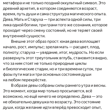
метафора и не только поздний оккультный символ. Это
древний архетип, в котором соединяются возраст,
время, путь души и сама структура магического опыта.
Дева, Мать и Старуха — три аспекта одной силы, три
лика одной богини, три грани того же сознания, которое
проходит через смену состояний, но не теряет своей
внутренней сущности.
Внешне этот образ прост: юная дева воплощает
начало, рост, импульс; зрелая мать — расцвет, плод,
полноту; старуха — увядание, итог, мудрость. Но если
развернуть этот треугольник вглубь, становится видно,
что за ним стоят не только природные циклы
и биологические стадии, но и три времени суток, три
фазы пути мага и три основных состояния души
на любом перекрёстке.
В образе девы собраны силы раннего утра и весны.
Это момент, когда мир только просыпается, всё
возможно, но ещё ничего не определено. Дева — это
не обязательно девушка по возрасту. Это состояние
души, когда желание идти вперёд превосходит опыт,