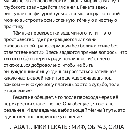
магию не как способ «обойти законы мира», а как путь
глубокого взаимодействия с ними. Геката здесь
выступает не фигурой культа, а осью, вокруг которой
можно выстроить осмысленную, тёмную и честную
практику.
Тёмные перекрёстки ведьминого пути — это
пространство, где прекращаются иллюзии
о «безопасной трансформации без боли» и «силе без
ответственности». Здесь задаются прямые вопросы: что
ты готов (а) потерять ради подлинности? от чего
откажешься добровольно, чтобы не быть
вынужденным/вынужденной расстаться насильно?
какую часть своей тени ты ещё удерживаешь под
замком — и какую цену платишь за это в судьбе, теле,
отношениях?
Геката не обещает, что после перехода через её
перекрёстки станет легче. Она обещает, что станет
реальнее. И для ведьмы, выбирающей тёмный путь, это
единственное подлинное утешение.
ГЛАВА 1. ЛИКИ ГЕКАТЫ: МИФ, ОБРАЗ, СИЛА