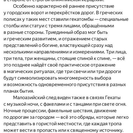
Особенно характерно её раннее присутствие
у городских ворот и перекрёстков дорог. В греческих
полисах у таких мест ставили гекатомбы — специальные
столбы или статуи с тремя лицами, обращёнными
в разные стороны. Триединный образ мог быть
и греческим развитием, и отражением старых
представлений о богине, властвующей сразу над
несколькими направлениями и измерениями. Три лица,
три тела, три женщины, стоящие спиной к спине, — всё
это позднее найдёт своё практическое отражение
в магических ритуалах, где три свечи или три дороги
будут символизировать многомерность выбора
и возможность одновременного присутствия в разных
планах бытия.
Малоазийский след виден также в связях Гекаты
с музыкой ночи, с факелами и с танцами при свете огня.
Ночные процессии, факельные шествия, движение
по дорогам за городом — всё это обряды, которые легко
представить в гористой местности, где каждая тропа
может вести в пропасть или к священному источнику.