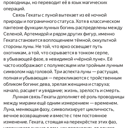
проводницы, но переводит её в язык магических
операций.
Связь Гекаты с луной вытекает из её ночной
природы и пограничного статуса. Хотя в классическом
пантеоне функции лунных богинь распределены между
Селеной, Артемидой и рядом других фигур, именно
Геката становится воплощением тёмной, оккультной
стороны луны. Не той, что ярко освещает путь
охотникам, а той, что скрывается в тонком серпе,
в убывающей фазе, в невидимой «чёрной луне». Её
часто изображают с полумесяцем или тройным лунным
символом над головой. Три аспекта луны — растущая,
полная и убывающая — перекликаются с тройственным
обликом богини: дева, зрелая женщина и старуха;
начало, расцвет и увядание; жизнь, зрелость и смерть.
Лунная связь Гекаты дополняет её роль проводницы
между мирами ещё одним измерением — временем.
Луна, меняющая фазу, символизирует цикличность,
вечное возвращение и вместе с тем постоянное
изменение. Геката, стоящая на перекрёстке этих фаз,