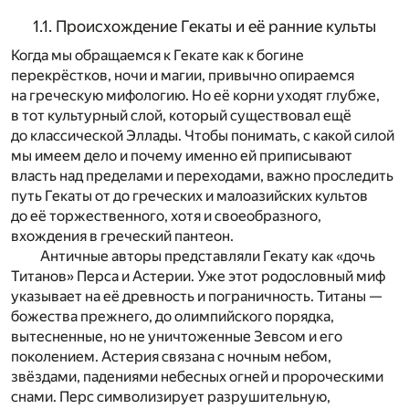
1.1. Происхождение Гекаты и её ранние культы
Когда мы обращаемся к Гекате как к богине
перекрёстков, ночи и магии, привычно опираемся
на греческую мифологию. Но её корни уходят глубже,
в тот культурный слой, который существовал ещё
до классической Эллады. Чтобы понимать, с какой силой
мы имеем дело и почему именно ей приписывают
власть над пределами и переходами, важно проследить
путь Гекаты от до греческих и малоазийских культов
до её торжественного, хотя и своеобразного,
вхождения в греческий пантеон.
Античные авторы представляли Гекату как «дочь
Титанов» Перса и Астерии. Уже этот родословный миф
указывает на её древность и пограничность. Титаны —
божества прежнего, до олимпийского порядка,
вытесненные, но не уничтоженные Зевсом и его
поколением. Астерия связана с ночным небом,
звёздами, падениями небесных огней и пророческими
снами. Перс символизирует разрушительную,