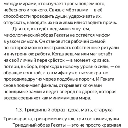
между мирами, кто изучает тропы подземного,
небесного и тонкого. Связь с мёртвыми — в её
способности проводить души, удерживать их,
отпускать, наводить их на живых или отводить прочь.
Для тех, кто идёт ведьминым путём,
мифологический образ Гекаты не остаётся мифом
в узком смысле. Он становится рабочей схемой,
по которой можно выстраивать собственные ритуалы
и внутреннюю работу. Когда ведьма или маг встаёт
на свой личный перекрёсток — в момент кризиса,
потери, выбора, перехода к новому уровню силы, — он
обращается к той, кто в мифах уже тысячекратно
проводила других через подобные пороги. И Геката
снова поднимает факелы, открывает ключами
невидимые замки и ведёт вперёд по дороге, которая
всегда соединяет как минимум два мира.
1.3. Триединый образ: дева, мать, старуха
Три возраста, три времени суток, три состояния души
Триединый образ Гекаты — это не просто красивая