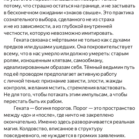
потому, что страшно остаться на границе, и не застывать
в бесконечном ожидании «знаков свыше». Это практика
сознательного выбора, сделанного не из страха
и не из зависимости, а из глубокой внутренней
честности, которую невозможно имитировать.
Геката связана с мёртвыми не только как с духами
предков или душами ушедших. Она покровительствует
всему, что в нас умерло или должно умереть: старым
ролям, изношенным клятвам, самообману,
идеализированным образам себя. Тёмный ведьмин путь
под её проводом предполагает активную работу
с личной тенью: признание зависти, злости, жажды
контроля, желания мстить, стремления властвовать.
Не для того, чтобы потакать этим импульсам, а чтобы
перестать быть их рабом.
Геката — богиня порогов. Порог — это пространство
между «до» и «после», где ничто не закреплено
окончательно. Именно здесь разворачивается реальная
магия. Колдовство, вписанное в структуру
повседневного, не нуждается в громких заявлениях.