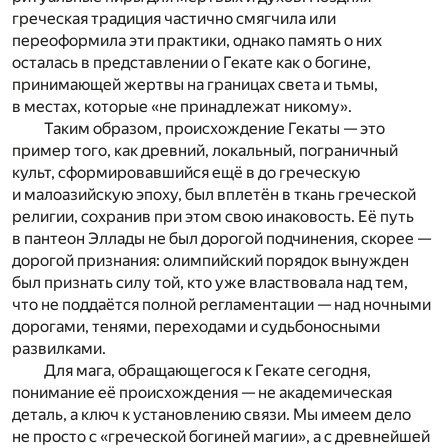
греческая традиция частично смягчила или
переоформила эти практики, однако память о них
осталась в представлении о Гекате как о богине,
принимающей жертвы на границах света и тьмы,
в местах, которые «не принадлежат никому».
Таким образом, происхождение Гекаты — это
пример того, как древний, локальный, пограничный
культ, сформировавшийся ещё в до греческую
и малоазийскую эпоху, был вплетён в ткань греческой
религии, сохранив при этом свою инаковость. Её путь
в пантеон Эллады не был дорогой подчинения, скорее —
дорогой признания: олимпийский порядок вынужден
был признать силу той, кто уже властвовала над тем,
что не поддаётся полной регламентации — над ночными
дорогами, тенями, переходами и судьбоносными
развилками.
Для мага, обращающегося к Гекате сегодня,
понимание её происхождения — не академическая
деталь, а ключ к установлению связи. Мы имеем дело
не просто с «греческой богиней магии», а с древнейшей