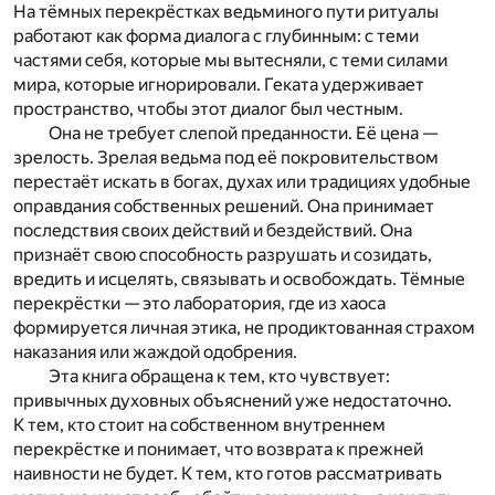
На тёмных перекрёстках ведьминого пути ритуалы
работают как форма диалога с глубинным: с теми
частями себя, которые мы вытесняли, с теми силами
мира, которые игнорировали. Геката удерживает
пространство, чтобы этот диалог был честным.
Она не требует слепой преданности. Её цена —
зрелость. Зрелая ведьма под её покровительством
перестаёт искать в богах, духах или традициях удобные
оправдания собственных решений. Она принимает
последствия своих действий и бездействий. Она
признаёт свою способность разрушать и созидать,
вредить и исцелять, связывать и освобождать. Тёмные
перекрёстки — это лаборатория, где из хаоса
формируется личная этика, не продиктованная страхом
наказания или жаждой одобрения.
Эта книга обращена к тем, кто чувствует:
привычных духовных объяснений уже недостаточно.
К тем, кто стоит на собственном внутреннем
перекрёстке и понимает, что возврата к прежней
наивности не будет. К тем, кто готов рассматривать