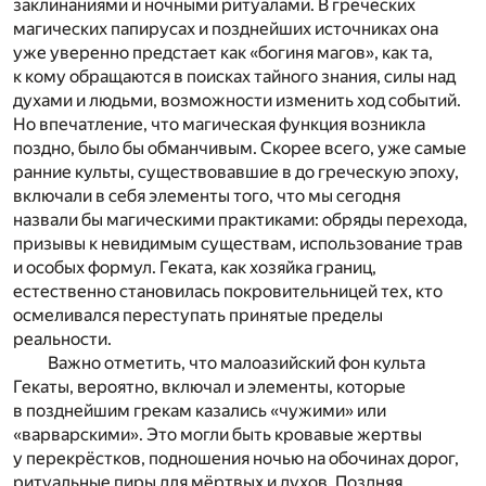
заклинаниями и ночными ритуалами. В греческих
магических папирусах и позднейших источниках она
уже уверенно предстает как «богиня магов», как та,
к кому обращаются в поисках тайного знания, силы над
духами и людьми, возможности изменить ход событий.
Но впечатление, что магическая функция возникла
поздно, было бы обманчивым. Скорее всего, уже самые
ранние культы, существовавшие в до греческую эпоху,
включали в себя элементы того, что мы сегодня
назвали бы магическими практиками: обряды перехода,
призывы к невидимым существам, использование трав
и особых формул. Геката, как хозяйка границ,
естественно становилась покровительницей тех, кто
осмеливался переступать принятые пределы
реальности.
Важно отметить, что малоазийский фон культа
Гекаты, вероятно, включал и элементы, которые
в позднейшим грекам казались «чужими» или
«варварскими». Это могли быть кровавые жертвы
у перекрёстков, подношения ночью на обочинах дорог,
ритуальные пиры для мёртвых и духов. Поздняя