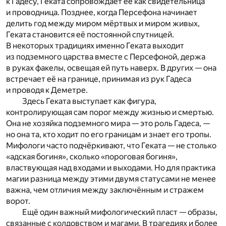
к Гадесу, Геката сопровождает её как свидетельница
и проводница. Позднее, когда Персефона начинает
делить год между миром мёртвых и миром живых,
Геката становится её постоянной спутницей.
В некоторых традициях именно Геката выходит
из подземного царства вместе с Персефоной, держа
в руках факелы, освещая ей путь наверх. В других — она
встречает её на границе, принимая из рук Гадеса
и проводя к Деметре.
Здесь Геката выступает как фигура,
контролирующая сам порог между жизнью и смертью.
Она не хозяйка подземного мира — это роль Гадеса, —
но она та, кто ходит по его границам и знает его тропы.
Мифологи часто подчёркивают, что Геката — не столько
«адская богиня», сколько «пороговая богиня»,
властвующая над входами и выходами. Но для практика
магии разница между этими двумя статусами не менее
важна, чем отличия между заключённым и стражем
ворот.
Ещё один важный мифологический пласт — образы,
связанные с колдовством и магами. В трагедиях и более