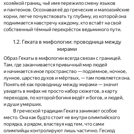
хозяйкой границ, чьё имя пережило смену языков
и пантеонов. Осознавая её до греческие и малоазийские
корни, легче почувствовать ту глубину, из которой она
поднимается навстречу каждому, кто встаёт на свой
собственный тёмный перекрёсток ведьминого пути.
1.2. Геката в мифологии: проводница между
мирами
Образ Гекаты в мифологии всегда связан с границей.
Там, где заканчивается привычный мир людей
и начинается иное пространство — подземное, ночное,
лунное, царство духов и мёртвых, — там появляется она.
Понять её как проводницу между мирами — значит
увидеть в мифах не просто набор сюжетов, а карту
переходов, по которой богиня ведёт и богов, и людей,
и души умерших.
В греческой традиции Геката занимает особое
место. Она как будто стоит не внутри олимпийского
порядка, а рядом, властвуя над тем, что сами
олимпийцы контролируют лишь частично. Гесиод