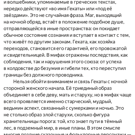
и волшебники, упоминаемые в греческих текстах,
нередко действуют «во имя Гекаты» или «под её
звёздами». Это не случайная фраза. Маг, выходящий
на ночной обряд, встаёт в положение подобное душе,
отправляющейся в иные пространства: он покидает
обычное состояние сознания и вступает в контакт с тем,
что живёт по другим законам. Геката, как хозяйка
переходов, становится его гарантией, его провожатой
и свидетельницей. В мифах отражены последствия, как
соблюдения, так и нарушения этого союза: от успеха
в колдовстве до безумия и гибели тех, кто переступил
границы без должного проводника.
Нельзя обойти вниманием и связь Гекаты с ночной
стороной женского начала. Её триединый образ
объединяет в себе деву, мать и старуху, но в мифах чаще
всего проявляется именно старческий, мудрый,
ведьмин аспект, связанный с сумерками и ночью. Это
не столько образ злой старухи, сколько фигура
хранительницы порога: той, кто знает пути в тёмный
лес, в подземный мир, в иные планы. В этом смысле
многие поздние сказочные и фольклорные персонажи —