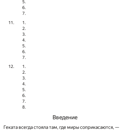
Введение
Геката всегда стояла там, где миры соприкасаются, —