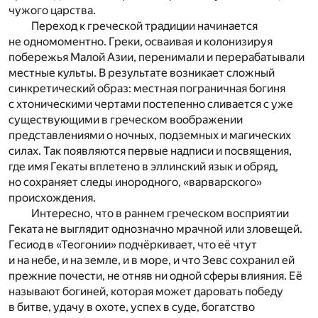
чужого царства.
Переход к греческой традиции начинается
не одномоментно. Греки, осваивая и колонизируя
побережья Малой Азии, перенимали и перерабатывали
местные культы. В результате возникает сложный
синкретический образ: местная пограничная богиня
с хтоническими чертами постепенно сливается с уже
существующими в греческом воображении
представлениями о ночных, подземных и магических
силах. Так появляются первые надписи и посвящения,
где имя Гекаты вплетено в эллинский язык и обряд,
но сохраняет следы инородного, «варварского»
происхождения.
Интересно, что в раннем греческом восприятии
Геката не выглядит однозначно мрачной или зловещей.
Гесиод в «Теогонии» подчёркивает, что её чтут
и на небе, и на земле, и в море, и что Зевс сохранил ей
прежние почести, не отняв ни одной сферы влияния. Её
называют богиней, которая может даровать победу
в битве, удачу в охоте, успех в суде, богатство