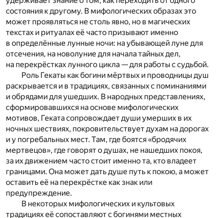
удерживает знание о том, как переходить от одного
состояния к другому. В мифологических образах это
может проявляться не столь явно, но в магических
текстах и ритуалах её часто призывают именно
в определённые лунные ночи: на убывающей луне для
отсечения, на новолуние для начала тайных дел,
на перекрёстках лунного цикла — для работы с судьбой.
Роль Гекаты как богини мёртвых и проводницы душ
раскрывается и в традициях, связанных с поминаниями
и обрядами для ушедших. В народных представлениях,
сформировавшихся на основе мифологических
мотивов, Геката сопровождает души умерших в их
ночных шествиях, покровительствует духам на дорогах
и у погребальных мест. Там, где боятся «бродячих
мертвецов», где говорят о душах, не нашедших покоя,
за их движением часто стоит именно та, кто владеет
границами. Она может дать душе путь к покою, а может
оставить её на перекрёстке как знак или
предупреждение.
В некоторых мифологических и культовых
традициях её сопоставляют с богинями местных