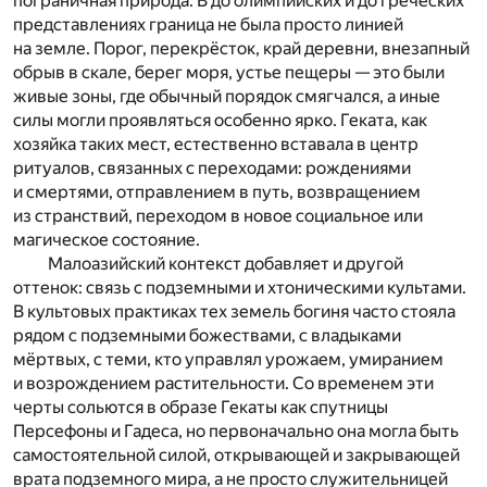
пограничная природа. В до олимпийских и до греческих
представлениях граница не была просто линией
на земле. Порог, перекрёсток, край деревни, внезапный
обрыв в скале, берег моря, устье пещеры — это были
живые зоны, где обычный порядок смягчался, а иные
силы могли проявляться особенно ярко. Геката, как
хозяйка таких мест, естественно вставала в центр
ритуалов, связанных с переходами: рождениями
и смертями, отправлением в путь, возвращением
из странствий, переходом в новое социальное или
магическое состояние.
Малоазийский контекст добавляет и другой
оттенок: связь с подземными и хтоническими культами.
В культовых практиках тех земель богиня часто стояла
рядом с подземными божествами, с владыками
мёртвых, с теми, кто управлял урожаем, умиранием
и возрождением растительности. Со временем эти
черты сольются в образе Гекаты как спутницы
Персефоны и Гадеса, но первоначально она могла быть
самостоятельной силой, открывающей и закрывающей
врата подземного мира, а не просто служительницей