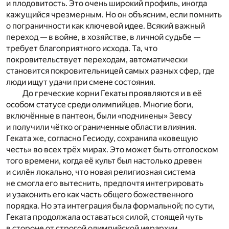
и плодовитость. Это очень широкий профиль, иногда
кажущийся чрезмерным. Но он объясним, если помнить
о пограничности как ключевой идее. Всякий важный
переход — в войне, в хозяйстве, в личной судьбе —
требует благоприятного исхода. Та, что
покровительствует переходам, автоматически
становится покровительницей самых разных сфер, где
люди ищут удачи при смене состояния.
До греческие корни Гекаты проявляются и в её
особом статусе среди олимпийцев. Многие боги,
включённые в пантеон, были «подчинены» Зевсу
и получили чётко ограниченные области влияния.
Геката же, согласно Гесиоду, сохранила «ковещую
честь» во всех трёх мирах. Это может быть отголоском
того времени, когда её культ был настолько древен
и силён локально, что новая религиозная система
не смогла его вытеснить, предпочтя интегрировать
и узаконить его как часть общего божественного
порядка. Но эта интеграция была формальной; по сути,
Геката продолжала оставаться силой, стоящей чуть
в стороне от строгой олимпийской иерархии.