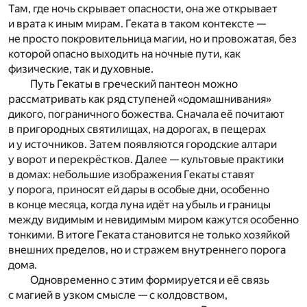
Там, где ночь скрывает опасности, она же открывает
и врата к иным мирам. Геката в таком контексте —
не просто покровительница магии, но и провожатая, без
которой опасно выходить на ночные пути, как
физические, так и духовные.
Путь Гекаты в греческий пантеон можно
рассматривать как ряд ступеней «одомашнивания»
дикого, пограничного божества. Сначала её почитают
в пригородных святилищах, на дорогах, в пещерах
и у источников. Затем появляются городские алтари
у ворот и перекрёстков. Далее — культовые практики
в домах: небольшие изображения Гекаты ставят
у порога, приносят ей дары в особые дни, особенно
в конце месяца, когда луна идёт на убыль и границы
между видимым и невидимым миром кажутся особенно
тонкими. В итоге Геката становится не только хозяйкой
внешних пределов, но и стражем внутреннего порога
дома.
Одновременно с этим формируется и её связь
с магией в узком смысле — с колдовством,