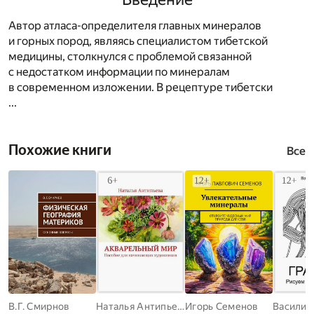
Автор атласа-определителя главных минералов
и горных пород, являясь специалистом тибетской
медицины, столкнулся с проблемой связанной
с недостатком информации по минералам
в современном изложении. В рецептуре тибетски
...
Похожие книги
Все
В.Г. Смирнов
Наталья Антипьева
Игорь Семенов
Василий