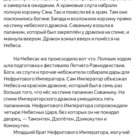
и замерла в ожидании. А храмовые слуги набрали
полную корзину Сянь Тао и понесли её в храм. Там они
поклонились богине Запада и возложили корзину прямо
на спину небесного дракона. Сиваньму взошла в
паланкин, который был закреплён у дракона на спине, и
махнула веером. Дракон взмыл вверх и понёсся на
Небеса.
На Небесах же происходило вот что. Полным ходом
шла подготовка к фестивалю Летнего Равноденствия.
Боги, их слуги и прочие небожители собирали дары для
Нефритового Императора. Сам Император объезжал
Небеса на красном драконе, который был в семь раз
больше того, что нёс на спине паланкин Сиваньму. На
спине Императорского дракона умещалось пять
паланкинов. Нефритового Императора сопровождали
четыре Небесных Царя, без которых он не покидал
дворец, — Тамонтен, Дзотётен, Дзикокутен и
Комокутен.
Младший брат Нефритового Императора, могучий