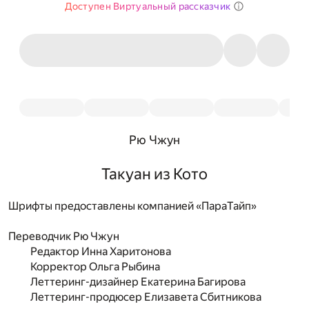
Доступен Виртуальный рассказчик
Рю Чжун
Такуан из Кото
Шрифты предоставлены компанией «ПараТайп»
Переводчик
Рю Чжун
Редактор
Инна Харитонова
Корректор
Ольга Рыбина
Леттеринг-дизайнер
Екатерина Багирова
Леттеринг-продюсер
Елизавета Сбитникова