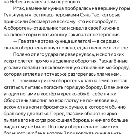
на Небеса и навела там переполох
Итак, каменная куница пробралась на вершину горы
Гуньлунь и угостилась персиками Сянь Тао, которые
приносили бессмертие всякому, кто их попробует.
А оборотень-отшельник так и сидел в своей хижине
на склоне горы и потихоньку закипал от нетерпения.
— Где эта чертова куница шляется! — в сердцах
сказал оборотень и пнул полено, едва тлевшее в костре.
Полено от его удара перевернулось, и сноп ярких
искр полетел прямо на одеяние оборотня. Раскалённые
угольки попали на всклокоченную отшельничью бороду,
которая затлела и тотчас же разгорелась пламенем.
С громким криком оборотень упал на землю и стал
кататься, пытаясь погасить горящую бороду. В панике он
угодил ногами в костёр и крепко обжёг себе пятки.
Оборотень завопил во всю глотку не по-человечьи,
вскочил на ноги и бросился к ручью, в котором обычно
брал воду для питья. Перед глазами оборотня ярко
пылала его некогда роскошная борода, и ничего больше
видно ему не было. Поэтому оборотень не заметил
большого чурбана, который приволокла куница чуть