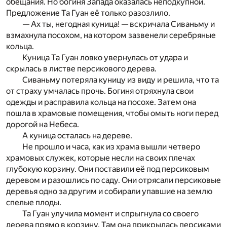
обещания. Но богиня Запада оказалась неподкупной.
Предложение Та Гуан её только разозлило.
— Ах ты, негодная куница! — вскричала Сиваньму и
взмахнула посохом, на котором зазвенели серебряные
кольца.
Куница Та Гуан ловко увернулась от удара и
скрылась в листве персикового дерева.
Сиваньму потеряла куницу из виду и решила, что та
от страху умчалась прочь. Богиня отряхнула свои
одежды и расправила кольца на посохе. Затем она
пошла в храмовые помещения, чтобы омыть ноги перед
дорогой на Небеса.
А куница осталась на дереве.
Не прошло и часа, как из храма вышли четверо
храмовых служек, которые несли на своих плечах
глубокую корзину. Они поставили её под персиковым
деревом и разошлись по саду. Они отрясали персиковые
деревья одно за другим и собирали упавшие на землю
спелые плоды.
Та Гуан улучила момент и спрыгнула со своего
дерева прямо в корзину. Там она прикрылась персиками