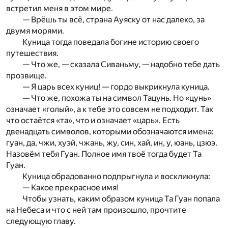
встретил меня в этом мире.
— Врёшь ты всё, страна Ауяску от нас далеко, за
двумя морями.
Куница тогда поведала богине историю своего
путешествия.
— Что же, — сказала Сиваньму, — надобно тебе дать
прозвище.
— Я царь всех куниц! — гордо выкрикнула куница.
— Что же, похожа ты на символ Тацунь. Но «цунь»
означает «голый», а к тебе это совсем не подходит. Так
что остаётся «та», что и означает «царь». Есть
двенадцать символов, которыми обозначаются имена:
гуан, да, чжи, хуэй, чжань, жу, син, хай, ин, у, юань, цзюэ.
Назовём тебя Гуан. Полное имя твоё тогда будет Та
Гуан.
Куница обрадованно подпрыгнула и воскликнула:
— Какое прекрасное имя!
Чтобы узнать, каким образом куница Та Гуан попала
на Небеса и что с ней там произошло, прочтите
следующую главу.