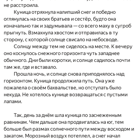
не расстроила.
Куница отряхнула налипший снег и победно
оглянулась на своих братьев и сестёр, будто она
изначально так и задумывала — со всего маху в сугроб
прыгнуть. Взмахнула хвостом и отправилась в ту
сторону, с которой солнце свисало на небосводе.
Солнцу между тем не сиделось на месте. К вечеру
оно коснулось снежного горизонта чуть западнее
обычного. Дни были коротки, и солнце садилось почти
там же, где и вставало.
Прошла ночь, и солнце снова приподнялось над
горизонтом. Куница продолжила путь. Она уже
пожалела о своём бахвальстве, но отступать было
некуда. Не хотелось кунице возвращаться с пустыми
лапами.
Так, день за днём шла куница по заснеженным
равнинам. Чем дальше она продвигалась на юг, тем
больше был размах солнечного пути между восходом и
закатом. Морозный воздух потеплел, а снег начал