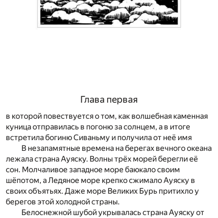
Глава первая
в которой повествуется о том, как волшебная каменная
куница отправилась в погоню за солнцем, а в итоге
встретила богиню Сиваньму и получила от неё имя
В незапамятные времена на берегах вечного океана
лежала страна Ауяску. Волны трёх морей берегли её
сон. Молчаливое западное море баюкало своим
шёпотом, а Ледяное море крепко сжимало Ауяску в
своих объятьях. Даже море Великих Бурь притихло у
берегов этой холодной страны.
Белоснежной шубой укрывалась страна Ауяску от