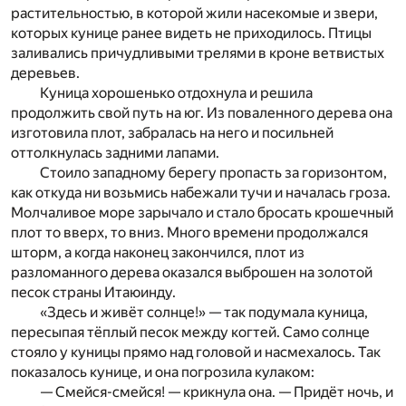
растительностью, в которой жили насекомые и звери,
которых кунице ранее видеть не приходилось. Птицы
заливались причудливыми трелями в кроне ветвистых
деревьев.
Куница хорошенько отдохнула и решила
продолжить свой путь на юг. Из поваленного дерева она
изготовила плот, забралась на него и посильней
оттолкнулась задними лапами.
Стоило западному берегу пропасть за горизонтом,
как откуда ни возьмись набежали тучи и началась гроза.
Молчаливое море зарычало и стало бросать крошечный
плот то вверх, то вниз. Много времени продолжался
шторм, а когда наконец закончился, плот из
разломанного дерева оказался выброшен на золотой
песок страны Итаюинду.
«Здесь и живёт солнце!» — так подумала куница,
пересыпая тёплый песок между когтей. Само солнце
стояло у куницы прямо над головой и насмехалось. Так
показалось кунице, и она погрозила кулаком:
— Смейся-смейся! — крикнула она. — Придёт ночь, и