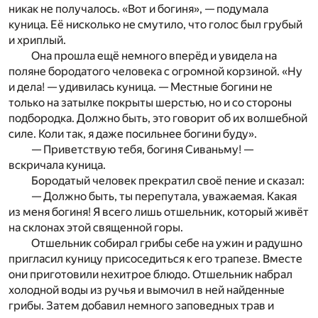
никак не получалось. «Вот и богиня», — подумала
куница. Её нисколько не смутило, что голос был грубый
и хриплый.
Она прошла ещё немного вперёд и увидела на
поляне бородатого человека с огромной корзиной. «Ну
и дела! — удивилась куница. — Местные богини не
только на затылке покрыты шерстью, но и со стороны
подбородка. Должно быть, это говорит об их волшебной
силе. Коли так, я даже посильнее богини буду».
— Приветствую тебя, богиня Сиваньму! —
вскричала куница.
Бородатый человек прекратил своё пение и сказал:
— Должно быть, ты перепутала, уважаемая. Какая
из меня богиня! Я всего лишь отшельник, который живёт
на склонах этой священной горы.
Отшельник собирал грибы себе на ужин и радушно
пригласил куницу присоседиться к его трапезе. Вместе
они приготовили нехитрое блюдо. Отшельник набрал
холодной воды из ручья и вымочил в ней найденные
грибы. Затем добавил немного заповедных трав и