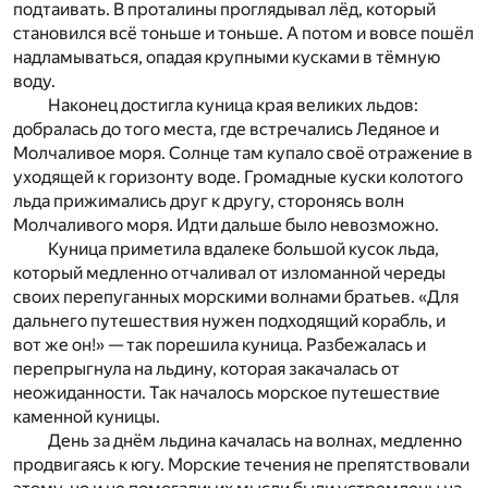
подтаивать. В проталины проглядывал лёд, который
становился всё тоньше и тоньше. А потом и вовсе пошёл
надламываться, опадая крупными кусками в тёмную
воду.
Наконец достигла куница края великих льдов:
добралась до того места, где встречались Ледяное и
Молчаливое моря. Солнце там купало своё отражение в
уходящей к горизонту воде. Громадные куски колотого
льда прижимались друг к другу, сторонясь волн
Молчаливого моря. Идти дальше было невозможно.
Куница приметила вдалеке большой кусок льда,
который медленно отчаливал от изломанной череды
своих перепуганных морскими волнами братьев. «Для
дальнего путешествия нужен подходящий корабль, и
вот же он!» — так порешила куница. Разбежалась и
перепрыгнула на льдину, которая закачалась от
неожиданности. Так началось морское путешествие
каменной куницы.
День за днём льдина качалась на волнах, медленно
продвигаясь к югу. Морские течения не препятствовали