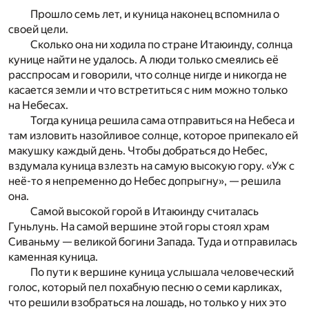
Прошло семь лет, и куница наконец вспомнила о
своей цели.
Сколько она ни ходила по стране Итаюинду, солнца
кунице найти не удалось. А люди только смеялись её
расспросам и говорили, что солнце нигде и никогда не
касается земли и что встретиться с ним можно только
на Небесах.
Тогда куница решила сама отправиться на Небеса и
там изловить назойливое солнце, которое припекало ей
макушку каждый день. Чтобы добраться до Небес,
вздумала куница взлезть на самую высокую гору. «Уж с
неё-то я непременно до Небес допрыгну», — решила
она.
Самой высокой горой в Итаюинду считалась
Гуньлунь. На самой вершине этой горы стоял храм
Сиваньму — великой богини Запада. Туда и отправилась
каменная куница.
По пути к вершине куница услышала человеческий
голос, который пел похабную песню о семи карликах,
что решили взобраться на лошадь, но только у них это