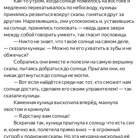
Как-то утром, когда солнце появилось на востоке и
медленно перекатывалось по небосводу, куницы
принялись резвиться вокруг скалы, гоняться друг за
другом. Нарезвившись, они успокоились и, уставившись
на солнце, принялись толковать — «ведь даже звери
между собой говорить умеют», так гласит пословица.
— Никто не знает, что такое солнце на самом деле,
— сказали куницы. — Можно ли его ухватить в зубы и не
обжечься?
Собрались они вместе и полезли на самую вершину
скалы, пытаясь добраться до солнца. Прыгали они, но
никак дотянуться до солнца не могли.
— Вот если найдётся среди нас тот, кто сможет нам
солнце достать, сделаем его своим управителем! — так
сказали куницы.
Каменная куница выскочила вперёд, махнула
хвостом и крикнула:
— Я достану вам солнце!
Вскричав так, куница прыгнула к солнцу что есть сил
и, конечно же, полетела прямо вниз — в огромный
сугроб у подножия скалы. Но эта неудача нисколько её