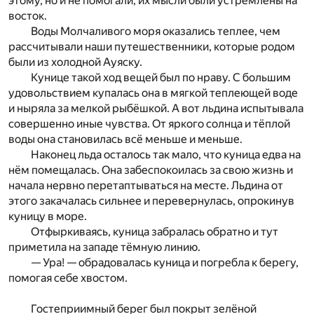
этому, но и не помогали; их мысли были устремлены на
восток.
Воды Молчаливого моря оказались теплее, чем
рассчитывали наши путешественники, которые родом
были из холодной Ауяску.
Кунице такой ход вещей был по нраву. С большим
удовольствием купалась она в мягкой теплеющей воде
и ныряла за мелкой рыбёшкой. А вот льдина испытывала
совершенно иные чувства. От яркого солнца и тёплой
воды она становилась всё меньше и меньше.
Наконец льда осталось так мало, что куница едва на
нём помещалась. Она забеспокоилась за свою жизнь и
начала нервно перетаптываться на месте. Льдина от
этого закачалась сильнее и перевернулась, опрокинув
куницу в море.
Отфыркиваясь, куница забралась обратно и тут
приметила на западе тёмную линию.
— Ура! — обрадовалась куница и погребла к берегу,
помогая себе хвостом.
Гостеприимный берег был покрыт зелёной