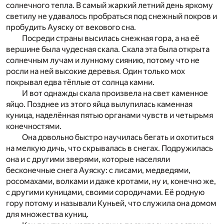
солнечного тепла. В самый жаркий летний день яркому
светилу не удавалось пробраться под снежный покров и
пробудить Ауяску от векового сна.
Посреди страны высилась снежная гора, а на её
вершине была чудесная скала. Скала эта была открыта
солнечным лучам и лунному сиянию, потому что не
росли на ней высокие деревья. Один только мох
покрывал едва тёплые от солнца камни.
И вот однажды скала произвела на свет каменное
яйцо. Позднее из этого яйца вылупилась каменная
куница, наделённая пятью органами чувств и четырьмя
конечностями.
Она довольно быстро научилась бегать и охотиться
на мелкую дичь, что скрывалась в снегах. Подружилась
она и с другими зверями, которые населяли
бесконечные снега Ауяску: с лисами, медведями,
росомахами, волками и даже кротами, ну и, конечно же,
с другими куницами, своими сородичами. Её родную
гору потому и называли Куньей, что служила она домом
для множества куниц.