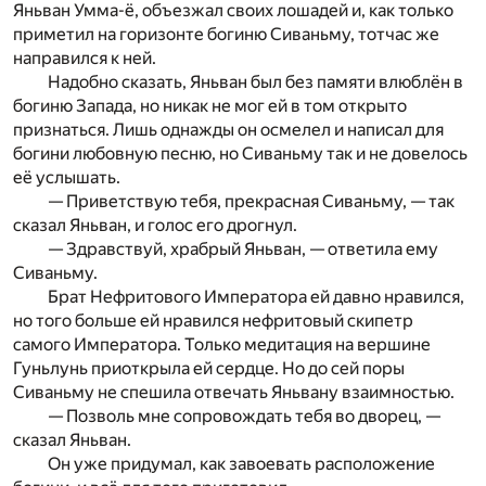
Яньван Умма-ё, объезжал своих лошадей и, как только
приметил на горизонте богиню Сиваньму, тотчас же
направился к ней.
Надобно сказать, Яньван был без памяти влюблён в
богиню Запада, но никак не мог ей в том открыто
признаться. Лишь однажды он осмелел и написал для
богини любовную песню, но Сиваньму так и не довелось
её услышать.
— Приветствую тебя, прекрасная Сиваньму, — так
сказал Яньван, и голос его дрогнул.
— Здравствуй, храбрый Яньван, — ответила ему
Сиваньму.
Брат Нефритового Императора ей давно нравился,
но того больше ей нравился нефритовый скипетр
самого Императора. Только медитация на вершине
Гуньлунь приоткрыла ей сердце. Но до сей поры
Сиваньму не спешила отвечать Яньвану взаимностью.
— Позволь мне сопровождать тебя во дворец, —
сказал Яньван.
Он уже придумал, как завоевать расположение