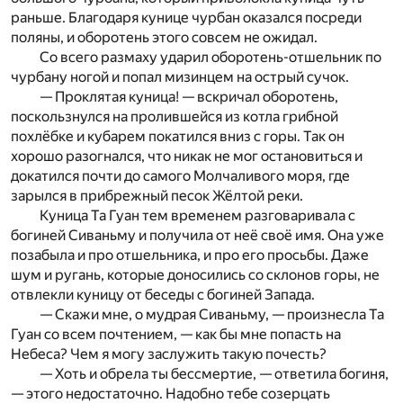
раньше. Благодаря кунице чурбан оказался посреди
поляны, и оборотень этого совсем не ожидал.
Со всего размаху ударил оборотень-отшельник по
чурбану ногой и попал мизинцем на острый сучок.
— Проклятая куница! — вскричал оборотень,
поскользнулся на пролившейся из котла грибной
похлёбке и кубарем покатился вниз с горы. Так он
хорошо разогнался, что никак не мог остановиться и
докатился почти до самого Молчаливого моря, где
зарылся в прибрежный песок Жёлтой реки.
Куница Та Гуан тем временем разговаривала с
богиней Сиваньму и получила от неё своё имя. Она уже
позабыла и про отшельника, и про его просьбы. Даже
шум и ругань, которые доносились со склонов горы, не
отвлекли куницу от беседы с богиней Запада.
— Скажи мне, о мудрая Сиваньму, — произнесла Та
Гуан со всем почтением, — как бы мне попасть на
Небеса? Чем я могу заслужить такую почесть?
— Хоть и обрела ты бессмертие, — ответила богиня,
— этого недостаточно. Надобно тебе созерцать