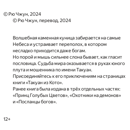
© Рю Чжун, 2024
© Рю Чжун, перевод, 2024
Волшебная каменная куница забирается на самые
Небеса и устраивает переполох, в котором
несладко приходится даже богам.
Но порой и мышь сильнее слона бывает, как гласит
пословица. Судьба мира оказывается в руках юного
плута и мошенника по имени Такуан.
Присоединяйтесь к его приключениям на страницах
книги «Такуан из Кото».
Ранее книга была издана в трёх отдельных частях:
«Принц Голубых Цветов», «Охотники на демонов»
и «Посланцы богов».
12+