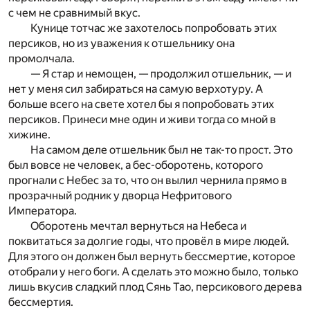
с чем не сравнимый вкус.
Кунице тотчас же захотелось попробовать этих
персиков, но из уважения к отшельнику она
промолчала.
— Я стар и немощен, — продолжил отшельник, — и
нет у меня сил забираться на самую верхотуру. А
больше всего на свете хотел бы я попробовать этих
персиков. Принеси мне один и живи тогда со мной в
хижине.
На самом деле отшельник был не так-то прост. Это
был вовсе не человек, а бес-оборотень, которого
прогнали с Небес за то, что он вылил чернила прямо в
прозрачный родник у дворца Нефритового
Императора.
Оборотень мечтал вернуться на Небеса и
поквитаться за долгие годы, что провёл в мире людей.
Для этого он должен был вернуть бессмертие, которое
отобрали у него боги. А сделать это можно было, только
лишь вкусив сладкий плод Сянь Тао, персикового дерева
бессмертия.