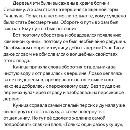
Деревья эти были высажены в храме богини
Сиваньму. А храм стоял на вершине священной горы
Гуньлунь. Попасть в него могли только те, кому суждено
было стать бессмертным. Оборотню путь в храм был
заказан. Ему нужен был пособник.
Вот поэтому оборотень и обрадовался появлению
каменной куницы, поэтому он был необычайно радушен.
Он обманом попросил куницу добыть персик Сянь Тао и
даже словом не обмолвился о волшебных свойствах
этого плода.
Куница приняла слова оборотня-отшельника за
чистую воду и отправилась к вершине. Ловко цепляясь
за ветки деревьев, пробиралась она всё выше и вот
наконец добралась к персиковому саду. Без труда она
перемахнула через ограду и взобралась на персиковое
дерево.
Куница сорвала самый спелый персик и думала уже
было сунуть его за пазуху, а затем повернуть к
отшельнику. Но тут её одолело желание самой
попробовать сладкий плод. «Только один разок укушу»,