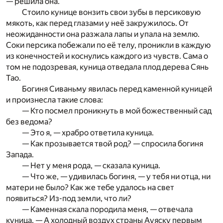
— решила она.
Стоило кунице вонзить свои зубы в персиковую
мякоть, как перед глазами у неё закружилось. От
неожиданности она разжала лапы и упала на землю.
Соки персика побежали по её телу, проникли в каждую
из конечностей и коснулись каждого из чувств. Сама о
том не подозревая, куница отведала плод дерева Сянь
Тао.
Богиня Сиваньму явилась перед каменной куницей
и произнесла такие слова:
— Кто посмел проникнуть в мой божественный сад
без ведома?
— Это я, — храбро ответила куница.
— Как прозывается твой род? — спросила богиня
Запада.
— Нет у меня рода, — сказала куница.
— Что же, — удивилась богиня, — у тебя ни отца, ни
матери не было? Как же тебе удалось на свет
появиться? Из-под земли, что ли?
— Каменная скала породила меня, — отвечала
куница. — А холодный воздух страны Ауяску первым