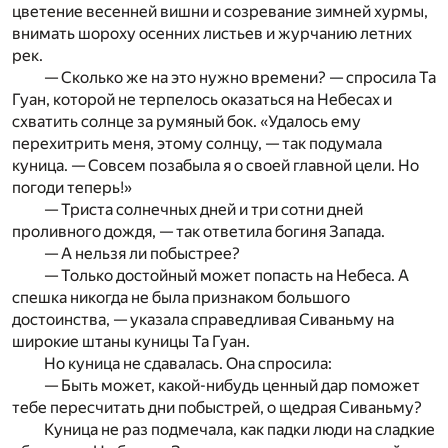
цветение весенней вишни и созревание зимней хурмы,
внимать шороху осенних листьев и журчанию летних
рек.
— Сколько же на это нужно времени? — спросила Та
Гуан, которой не терпелось оказаться на Небесах и
схватить солнце за румяный бок. «Удалось ему
перехитрить меня, этому солнцу, — так подумала
куница. — Совсем позабыла я о своей главной цели. Но
погоди теперь!»
— Триста солнечных дней и три сотни дней
проливного дождя, — так ответила богиня Запада.
— А нельзя ли побыстрее?
— Только достойный может попасть на Небеса. А
спешка никогда не была признаком большого
достоинства, — указала справедливая Сиваньму на
широкие штаны куницы Та Гуан.
Но куница не сдавалась. Она спросила:
— Быть может, какой-нибудь ценный дар поможет
тебе пересчитать дни побыстрей, о щедрая Сиваньму?
Куница не раз подмечала, как падки люди на сладкие