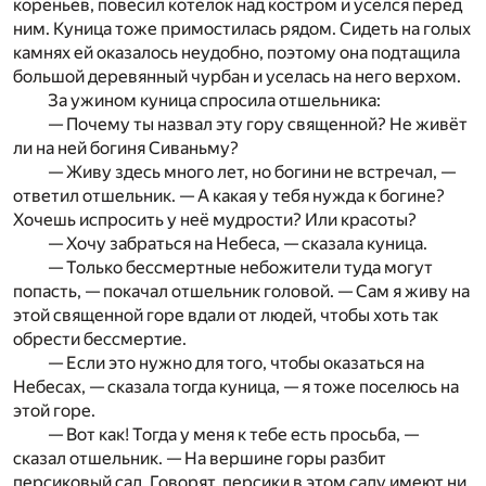
кореньев, повесил котелок над костром и уселся перед
ним. Куница тоже примостилась рядом. Сидеть на голых
камнях ей оказалось неудобно, поэтому она подтащила
большой деревянный чурбан и уселась на него верхом.
За ужином куница спросила отшельника:
— Почему ты назвал эту гору священной? Не живёт
ли на ней богиня Сиваньму?
— Живу здесь много лет, но богини не встречал, —
ответил отшельник. — А какая у тебя нужда к богине?
Хочешь испросить у неё мудрости? Или красоты?
— Хочу забраться на Небеса, — сказала куница.
— Только бессмертные небожители туда могут
попасть, — покачал отшельник головой. — Сам я живу на
этой священной горе вдали от людей, чтобы хоть так
обрести бессмертие.
— Если это нужно для того, чтобы оказаться на
Небесах, — сказала тогда куница, — я тоже поселюсь на
этой горе.
— Вот как! Тогда у меня к тебе есть просьба, —
сказал отшельник. — На вершине горы разбит
персиковый сад. Говорят, персики в этом саду имеют ни