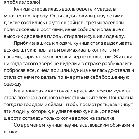
я тебя изловлю!
Куница отправилась вдоль берега и увидела
множество народу. Одни люди ловили рыбу сетями,
другие охотились на уток и зайцев, третьи засевали
поля рисовыми ростками, иные собирали опавшие с
высоких деревьев плоды, стирали и сушили одежду.
Приблизившись к людям, куница стала выделывать
всякие штуки: прыгать и размахивать когтистыми
лапами, зарываться в песок и вертеть хвостом. Жители
никогда такого зверя не видели и в страхе разбежались,
побросав всё, с чем пришли. Куница наелась до отвала и
стала от нечего делать примерять на себя брошенную
одежду.
В шароварах и курточке с красным поясом куница
стала похожа на одного из местных жителей. Пошла она
тогда по городам и сёлам, чтобы посмотреть, как живут
эти люди, у которых, к удивлению куницы, от всей
шерсти осталась только копна волос на затылке.
Со временем куница научилась людским обычаям и
языку.