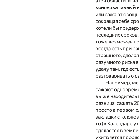
этой области. И в
консервативный 
или сажают овощны
сокращая себе сро
хотели бы придерж
последних сроков!
тоже возможен пос
всегда есть при ра
страшного, сделал
разумного риска 
удачу там, где ес
разговаривать о р
Например, мен
сажают одновремен
вы же находитесь 
разница: сажать 20
просто в первом с
закладки столонов
то (в Календаре у
сделается в земле
ухитряется прорас