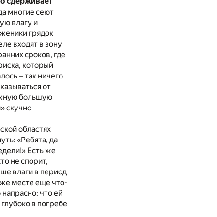
но сдерживает
ода многие сеют
ую влагу и
уженики грядок
еле входят в зону
анних сроков, где
 риска, который
алось – так ничего
тказываться от
можную большую
и» скучно
ской областях
ть: «Ребята, да
едели!» Есть же
то не спорит,
ьше влаги в период
 же месте еще что-
 напрасно: что ей
 глубоко в погребе