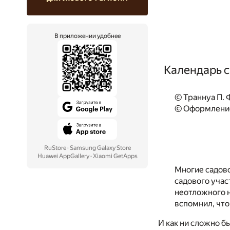
В приложении удобнее
Календарь с
© Траннуа П. Ф
© Оформление
RuStore
·
Samsung Galaxy Store
Huawei AppGallery
·
Xiaomi GetApps
Многие садово
садового учас
неотложного н
вспомнил, что
И как ни сложно б