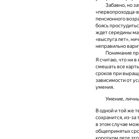
Забавно, но з
«первопроходца-во
пенсионного возра
боясь простудитьс
ждет середины мая
«выслуга лет», нич
неправильно варит
Понимание про
Я считаю, что ни 
смешать все карты
сроков при выращи
зависимости от ус
умения.
Умение, личны
В одной и той же т
сохранится, из-за
в этом случае мож
общепринятых срок
коротком лете это