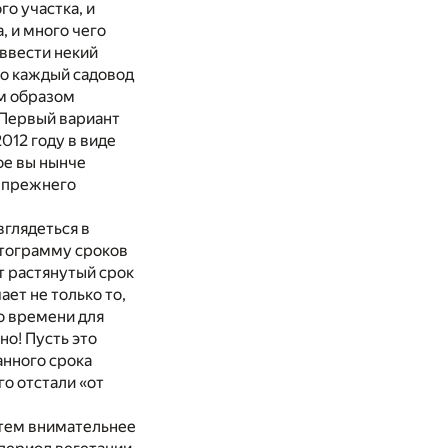
о участка, и
, и много чего
 ввести некий
го каждый садовод
им образом
. Первый вариант
012 году в виде
ое вы нынче
т прежнего
вглядеться в
ктограмму сроков
ет растянутый срок
ает не только то,
во времени для
но! Пусть это
анного срока
о отстали «от
 тем внимательнее