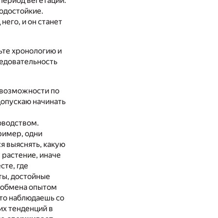
 период вегетации.
лодостойкие.
него, и он станет
ьте хронологию и
ледовательность
 возможности по
допускаю начинать
доводством.
ример, одни
я выяснять, какую
 растение, иначе
сте, где
ты, достойные
и обмена опытом
то наблюдаешь со
их тенденций в