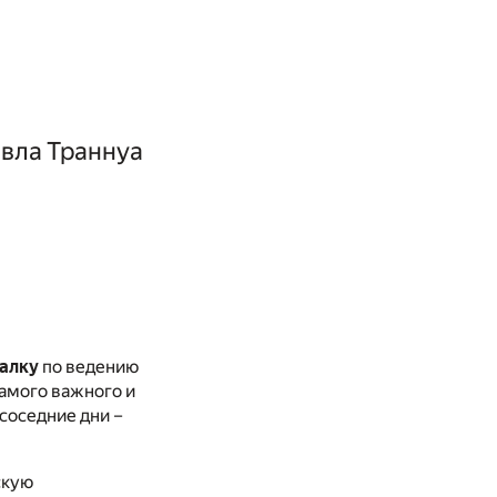
авла Траннуа
алку
по ведению
самого важного и
 соседние дни –
скую