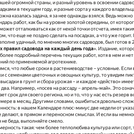
шей огромной страны, и разный уровень в освоении садовог
садками в текущем году, и разные сорта у каждого владельца
ложна казалась задача, я за нее однажды взялся. Ведь можно
дарь работ, как бы на уровне золотой середины, от которо
сможет отталкиваться как от некой точки отсчета, имея так
ом, что еще не поздно сделать на посадках, а что уже горит
 вполне удачный, по мнению многих садоводов, был готов в 2
х правил садовода на каждый день года
». Издание, котор
 более подробный перечень текущих работ, хотя в нем и не
ений по применяемой агротехнике.
мся, что любые сроки в растениеводстве – условные. Если 
и с семенами цветочных и овощных культур, то увидим пи
, высадки в грунт и сбора урожая – и каждое «действо» име
 в два. Например, «посев на рассаду – апрель-май». Это означ
т срок для своего региона, но и то, что у нас есть резерв 
 мере в месяц. Другими словами, ошибиться довольно слож
енность: в нашем Календаре плюс-минус две недели от указ
 делают, в прямом и переносном смыслах. И если вы немног
я не беда, выполняйте смело.
ерность такая: чем более теплолюбива культура или сорт,