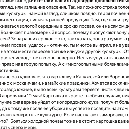
от какие выводы:
все-таки наших садоводов довольно силь
взгляд
, или излишние опасения. Так, из ложного страха хол
е культуры, на мой взгляд, слишком поздно, теряя почвенн
ки вегетации, лишаясь ранней продукции. Там, где наши тр
иваться золотой середины в сроках посева, они на самом д
 Возникает правомерный вопрос: почему пропускают зону р
ев? Зона ранних сроков – это, так сказать, зона разумного
ннем посеве: удалось – отлично, ты многое выиграл, а не уд
 на этом месте пересев той же или уже другой культуры. О
в растениеводстве в корне неверно. Нельзя упускать воз
ть право на вторую попытку. А с «многоопытными боязнякам
астениях.
я не раз удивляло, что картошку в Калужской или Воронеж
но с москвичами, на майские праздники. Хочется воскликну
гораздо южнее, вы по всем культурам теряете чистых две н
 апреля или 10 мая! Картошка вырастет в обоих случаях, ник
лучае она вернее уйдет от колорадского жука, получит бол
, да к тому же после ее уборки вы успеете посадить на этом
казаны конкретные культуры). Если вас пугают заморозки, то
-то?! Бояться холодной почвы тоже не стоит: картошка даже
тать сверх меры.