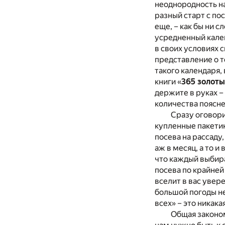
неоднородность на
разный старт с по
еще, – как бы ни с
усредненный кален
в своих условиях 
представление о т
такого календаря,
книги «
365 золоты
держите в руках –
количества поясн
Сразу оговори
купленные пакетик
посева на рассаду
аж в месяц, а то и
что каждый выбирае
посева по крайней
вселит в вас увер
большой погоды не
всех» – это никака
Общая законом