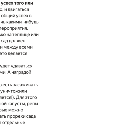
успех того или
, и двигаться
 общий успех в
ечь какими-нибудь
мероприятия.
ько на теплице или
ь сад должен
ми между всеми
это делается
будет удаваться –
ми. А наградой
о есть засаживать
у уничтожили
ется!). Для этого
ной капусты, репы
торые можно
ать прорехи сада
т отдельные