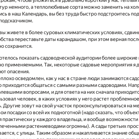
срокам, чтобы уложиться в довольно короткий у нас теплый
ьтур немного, а теплолюбивые сорта можно заменить на хо
ь в наш Календарь, вы без труда быстро подстроитесь под 
подсказчиком.
 вы живете в более суровых климатических условиях, сдвин
обства переставьте даты карандашом, при этом верная пос
но сохранится.
хотелось показать садоводческой аудитории более широкие
но применяемыми. Так, некоторые садовые мероприятия я 
ют опасения.
неплохо осведомлен, как у нас в стране люди занимаются са
о приходится общаться с самыми разными садоводами. Нап
левшими вопросами, и для ответа на них сначала приходитс
ьзовал человек, в каких условиях у него растет проблемное
. Другие зовут на свой участок проконсультироваться на ме
и посадки со всей их подноготной (надо сказать, что объек
я практически у каждого владельца, и вообще возможност
еченными растениеводами огромны). А сады третьих прос
вается, с улицы. Таким образом и накапливается знание общ