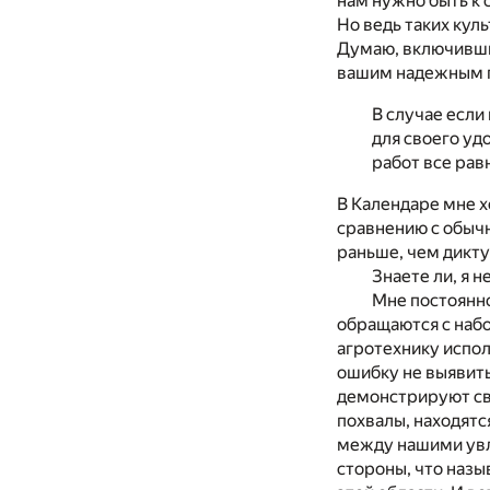
нам нужно быть к 
Но ведь таких кул
Думаю, включившис
вашим надежным 
В случае если
для своего уд
работ все рав
В Календаре мне 
сравнению с обыч
раньше, чем дикту
Знаете ли, я 
Мне постоянн
обращаются с набо
агротехнику испол
ошибку не выявить
демонстрируют сво
похвалы, находятс
между нашими увл
стороны, что назы