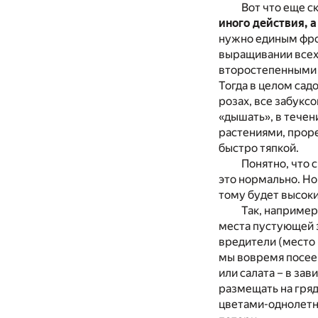
Вот что еще с
иного действия, 
нужно единым фрон
выращивании всех 
второстепенными 
Тогда в целом сад
розах, все забукс
«дышать», в тече
растениями, проре
быстро тяпкой.
Понятно, что 
это нормально. Но
тому будет высок
Так, например
места пустующей з
вредители (место 
мы вовремя посеем
или салата – в зав
размещать на гряд
цветами-однолетни