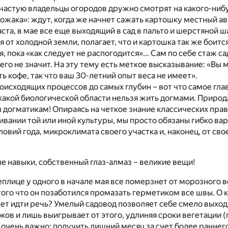
ачастую владельцы огородов дружно смотрят на какого-ниб
жака»: ждут, когда же начнет сажать картошку местный ав
ста, в мае все еще выходящий в сад в пальто и шерстяной ша
я от холодной земли, полагает, что и картошка так же боитс
, пока «как следует не распогодится»… Сам по себе стаж са
его не значит. На эту тему есть меткое высказывание: «Вы 
ь кофе, так что ваш 30-летний опыт веса не имеет».
исходящих процессов до самых глубин – вот что самое гла
в какой биологической области нельзя жить догмами. Природ
 догматикам! Опираясь на четкое знание классических прав
вании той или иной культуры, мы просто обязаны гибко вар
ловий года, микроклимата своего участка и, наконец, от св
е навыки, собственный глаз-алмаз – великие вещи!
еплице у одного в начале мая все померзнет от морозного ве
 того что он позаботился промазать герметиком все швы. О 
ет идти речь? Умелый садовод позволяет себе смело выход
ов и лишь выигрывает от этого, удлиняя сроки вегетации 
 очень важно: получить лишний месяц за счет более раннего