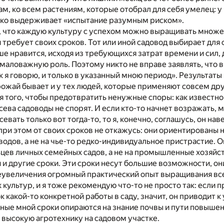
ам, ко всем растениям, которые отобрал для себя умелец: у
гко выдерживает «испытание разумным риском».
, что каждую культуру с успехом можно выращивать множе
 требует своих сроков. Тот или иной садовод выбирает для 
е нравится, исходя из требующихся затрат времени и сил,
маловажную роль. Поэтому никто не вправе заявлять, что 
ак я говорю, и только в указанный мною период». Результаты
ожай бывает и у тех людей, которые применяют совсем дру
я того, чтобы предотвратить ненужные споры: как известно,
сева садоводы не спорят. И если кто-то начнет возражать, 
вать только вот тогда-то, то я, конечно, соглашусь, он нав
 при этом от своих сроков не откажусь: они ориентированы н
одов, а не на чье-то редко-индивидуальное пристрастие. 
цев личных семейных садов, а не на промышленные хозяйст
 и другие сроки. Эти сроки несут большие возможности, он
реувеличения огромный практический опыт выращивания вс
культур, и я тоже рекомендую что-то не просто так: если 
 какой-то конкретной работы в саду, значит, он приводит 
нные мной сроки опираются на знание почвы и пути повышен
и высокую агротехнику на садовом участке.