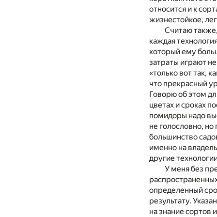
относится и к сорт
жизнестойкое, ле
Считаю также
каждая технология
который ему больш
затраты играют не
«только вот так, к
что прекрасный ур
Говорю об этом дл
цветах и сроках по
помидоры надо высе
не голословно, но
большинство садов
именно на владель
другие технологии
У меня без п
распространенных 
определенный срок
результату. Указа
на знание сортов 