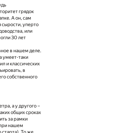
удь
торитет грядок
пке. А он, сам
я сырости, уперто
доводства, или
могли 30 лет
вное в нашем деле.
а умеет-таки
ил и классических
ьировать, в
оего собственного
тра, а у другого –
каких общих сроках
ить за рамки
(при нашем
 старта). То же