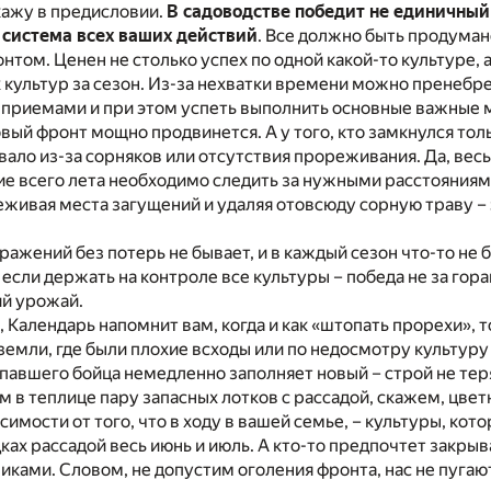
кажу в предисловии.
В садоводстве победит не единичный 
а система всех ваших действий
. Все должно быть продумано
том. Ценен не столько успех по одной какой-то культуре, а
культур за сезон. Из-за нехватки времени можно пренебр
приемами и при этом успеть выполнить основные важные 
овый фронт мощно продвинется. А у того, кто замкнулся тол
овало из-за сорняков или отсутствия прореживания. Да, вес
ние всего лета необходимо следить за нужными расстояния
живая места загущений и удаляя отовсюду сорную траву – 
сражений без потерь не бывает, и в каждый сезон что-то не 
 если держать на контроле все культуры – победа не за гора
ий урожай.
, Календарь напомнит вам, когда и как «штопать прорехи», т
емли, где были плохие всходы или по недосмотру культур
павшего бойца немедленно заполняет новый – строй не теря
 в теплице пару запасных лотков с рассадой, скажем, цвет
исимости от того, что в ходу в вашей семье, – культуры, ко
ках рассадой весь июнь и июль. А кто-то предпочтет закрыв
ками. Словом, не допустим оголения фронта, нас не пугаю