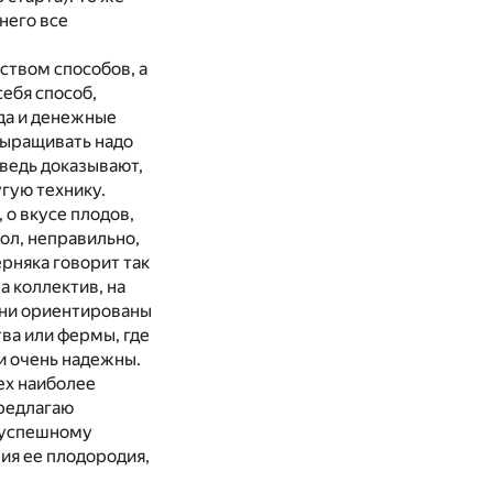
 него все
ством способов, а
себя способ,
 да и денежные
выращивать надо
 ведь доказывают,
гую технику.
 о вкусе плодов,
мол, неправильно,
ерняка говорит так
а коллектив, на
Они ориентированы
ва или фермы, где
и очень надежны.
ех наиболее
предлагаю
к успешному
ия ее плодородия,