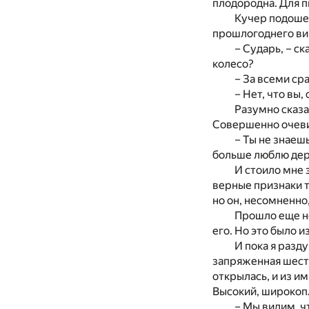
плодородна. Для 
Кучер подошел
прошлогоднего ви
– Сударь, – с
колесо?
– За всеми сра
– Нет, что вы,
Разумно сказа
Совершенно очевид
– Ты не знаешь
больше люблю дер
И стоило мне 
верные признаки т
но он, несомненно
Прошло еще не
его. Но это было 
И пока я разд
запряженная шест
открылась, и из и
Высокий, широкопл
– Мы видим, ч