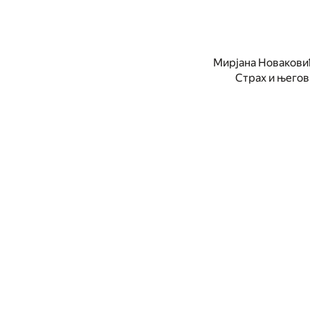
Мирјана Новакови
Страх и његов