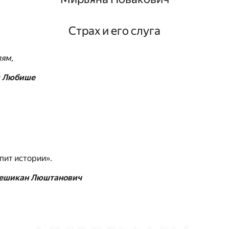
Страх и его слуга
ям,
и Любише
пит истории».
ешикан Люштанович