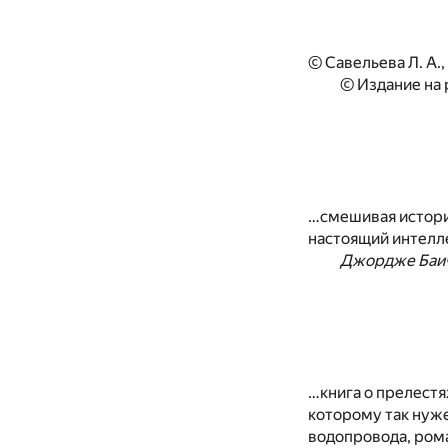
© Савельева Л. А.,
© Издание на
…смешивая историч
настоящий интелл
Джордже Баич
…книга о прелестя
которому так нуже
водопровода, рома