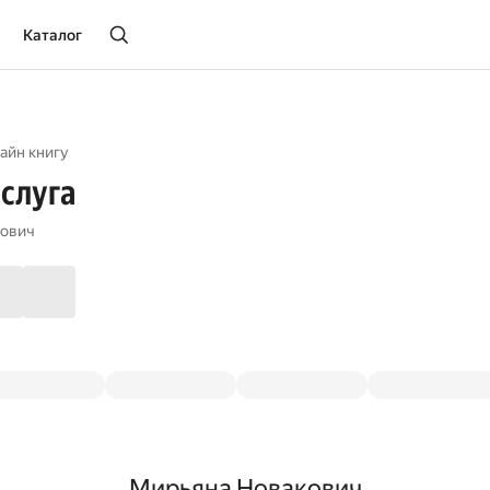
Каталог
айн книгу
 слуга
кович
Мирьяна Новакович