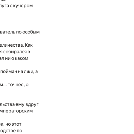
луга с кучером
ователь по особым
еличества. Как
 я собирался в
л ни о каком
 пойман на лжи, а
м… точнее, о
льства ему вдруг
 императорским
, но этот
родстве по