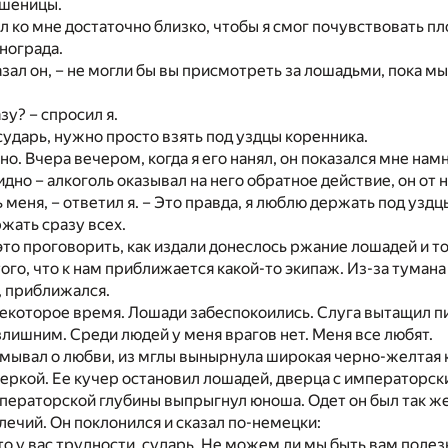
пшеницы.
 ко мне достаточно близко, чтобы я смог почувствовать пл
нограда.
казал он, – не могли бы вы присмотреть за лошадьми, пока м
зу? – спросил я.
 сударь, нужно просто взять под уздцы коренника.
но. Вчера вечером, когда я его нанял, он показался мне нам
но – алкоголь оказывал на него обратное действие, он от 
 меня, – ответил я. – Это правда, я люблю держать под уздц
жать сразу всех.
это проговорить, как издали донеслось ржание лошадей и то
ого, что к нам приближается какой-то экипаж. Из-за тумана 
, приближался.
которое время. Лошади забеспокоились. Слуга вытащил пи
излишним. Среди людей у меня врагов нет. Меня все любят.
умывал о любви, из мглы вынырнула широкая черно-желтая 
еркой. Ее кучер остановил лошадей, дверца с императорс
мператорской глубины выпрыгнул юноша. Одет он был так же 
ечий. Он поклонился и сказал по-немецки:
то у вас трудности, сударь. Не можем ли мы быть вам поле