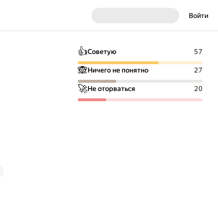
Войти
👍
Советую
57
🙈
Ничего не понятно
27
🚀
Не оторваться
20