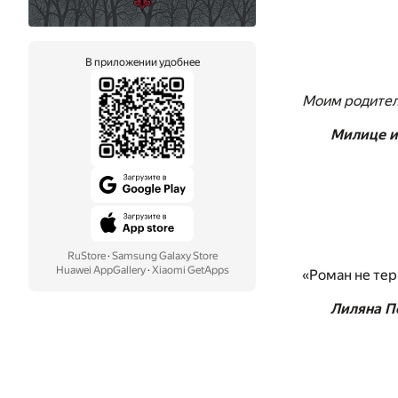
В приложении удобнее
Моим родител
Милице 
RuStore
·
Samsung Galaxy Store
Huawei AppGallery
·
Xiaomi GetApps
«Роман не тер
Лиляна П