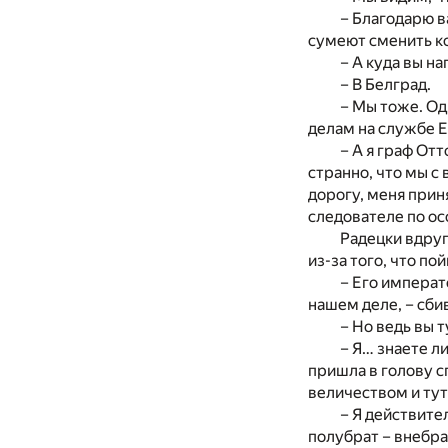
– Благодарю в
сумеют сменить к
– А куда вы н
– В Белград.
– Мы тоже. Од
делам на службе Е
– А я граф От
странно, что мы с 
дорогу, меня прин
следователе по о
Радецки вдруг 
из-за того, что по
– Его императ
нашем деле, – сби
– Но ведь вы т
– Я… знаете л
пришла в голову с
величеством и тут 
– Я действите
полубрат – внебрач