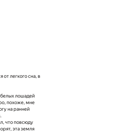
 от легкого сна, в
м белых лошадей
ро, похоже, мне
огу на ранней
.
ил, что повсюду
орят, эта земля