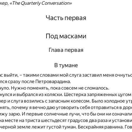
ер, «The Quarterly Conversation»
Часть первая
Под масками
Глава первая
В тумане
с выйти, – такими словами мой слуга заставил меня очнуться
лся сразу после Петроварадина.
нуло. Нужно поменять, пока совсем не сломалось.
янулся и выбрался из коляски. Шестерка запряженных цуго
чер и слуга возились с запасным колесом. Было холодное ут
онять, почему я вечно даю уговорить себя отправиться в дор
вижу зарю. И первые солнечные лучи, что бы они ни означали
на месте на триста шестьдесят градусов два раза и установ
 черной земле лежит густой туман. Бескрайняя равнина. Гов