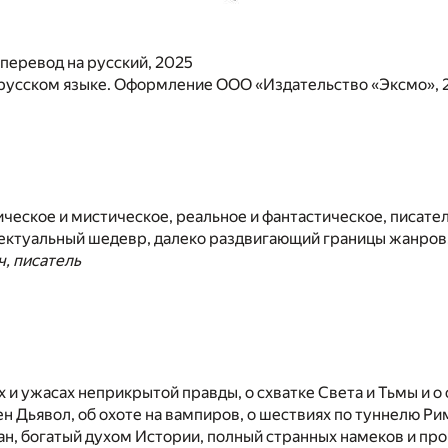
 перевод на русский, 2025
 русском языке. Оформление ООО «Издательство «Эксмо», 
еское и мистическое, реальное и фантастическое, писате
ектуальный шедевр, далеко раздвигающий границы жанро
, писатель
х и ужасах неприкрытой правды, о схватке Света и Тьмы и 
н Дьявол, об охоте на вампиров, о шествиях по туннелю Ри
н, богатый духом Истории, полный странных намеков и про