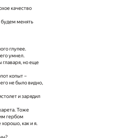
охое качество
ы будем менять
ного глупее.
него умнел.
ы главаря, но еще
пот копыт –
его не было видно,
столет и зарядил
карета. Тоже
ким гербом
хорошо, как и я.
зны?