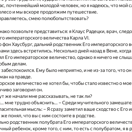
ас, почтеннейший молодой человек, но я надеюсь, что мой с
олесо и мы вскоре продолжим путешествие.
аправляетесь, смею полюбопытствовать?
нако позвольте представиться: я Клаус Радецки, врач, след
го императорского величества Карла VI.
то фон Хаусбург, дальний родственник Его императорского в
вами здесь встретились. Несколько дней назад в Вене, когда
ял Его императорское величество, однако я ничего не слыша
собым делам.
забеспокоился. Ему было неприятно, и не из-за того, что он
йман на правде.
орское величество не хотел бы, чтобы стало известно о мое
вчиво заговорил он.
ут же начали мне рассказывать, не так ли?
и… мне трудно объяснить… – Среди мучительного замешате
пасительная мысль: – Я сразу заметил ваше сходство с Его
же понял, что вы с ним состоите в родстве.
льно родственник полубрата Его императорского величества
ный ребенок, кроме того, с ним, то есть с полубратом, я в 