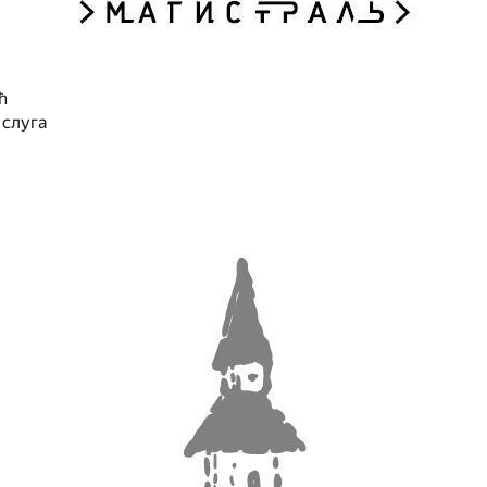
ћ
 слуга