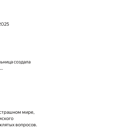
2025
льница создала
в…
о страшном мире,
мского
клятых вопросов.