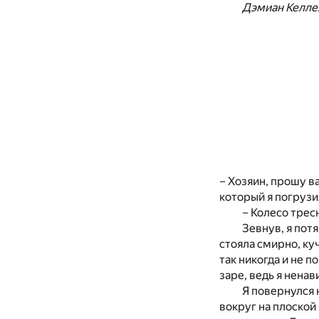
Дэмиан Келлех
– Хозяин, прошу ва
который я погрузи
– Колесо трес
Зевнув, я пот
стояла смирно, ку
так никогда и не п
заре, ведь я нена
Я повернулся 
вокруг на плоской