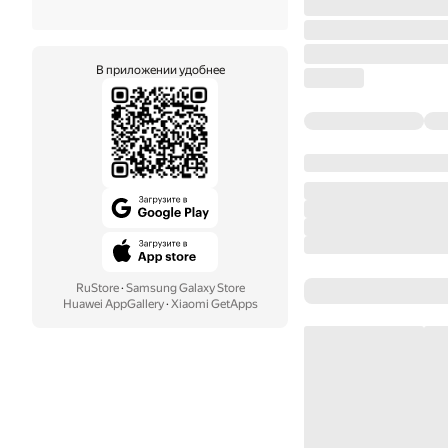
В приложении удобнее
RuStore
·
Samsung Galaxy Store
Huawei AppGallery
·
Xiaomi GetApps