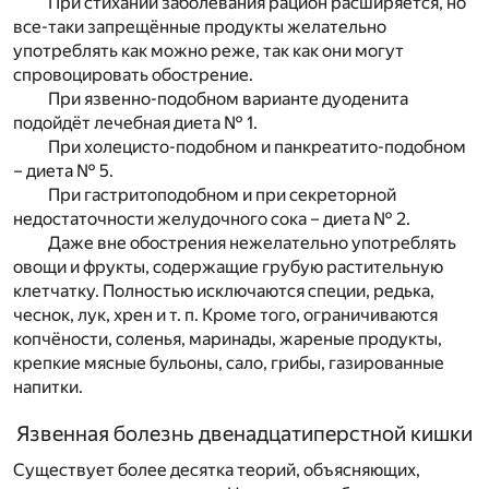
При стихании заболевания рацион расширяется, но
все-таки запрещённые продукты желательно
употреблять как можно реже, так как они могут
спровоцировать обострение.
При язвенно-подобном варианте дуоденита
подойдёт лечебная диета № 1.
При холецисто-подобном и панкреатито-подобном
– диета № 5.
При гастритоподобном и при секреторной
недостаточности желудочного сока – диета № 2.
Даже вне обострения нежелательно употреблять
овощи и фрукты, содержащие грубую растительную
клетчатку. Полностью исключаются специи, редька,
чеснок, лук, хрен и т. п. Кроме того, ограничиваются
копчёности, соленья, маринады, жареные продукты,
крепкие мясные бульоны, сало, грибы, газированные
напитки.
Язвенная болезнь двенадцатиперстной кишки
Существует более десятка теорий, объясняющих,