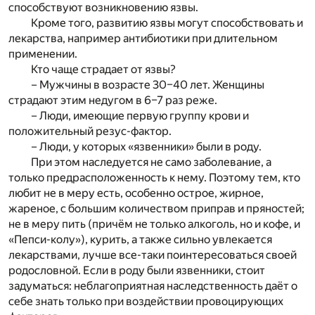
способствуют возникновению язвы.
Кроме того, развитию язвы могут способствовать и
лекарства, например антибиотики при длительном
применении.
Кто чаще страдает от язвы?
– Мужчины в возрасте 30–40 лет. Женщины
страдают этим недугом в 6–7 раз реже.
– Люди, имеющие первую группу крови и
положительный резус-фактор.
– Люди, у которых «язвенники» были в роду.
При этом наследуется не само заболевание, а
только предрасположенность к нему. Поэтому тем, кто
любит не в меру есть, особенно острое, жирное,
жареное, с большим количеством приправ и пряностей;
не в меру пить (причём не только алкоголь, но и кофе, и
«Пепси-колу»), курить, а также сильно увлекается
лекарствами, лучше все-таки поинтересоваться своей
родословной. Если в роду были язвенники, стоит
задуматься: неблагоприятная наследственность даёт о
себе знать только при воздействии провоцирующих