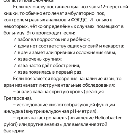
области позвоночника.
Если человеку поставлен диагноз язвы 12-перстной
кишки, то обычно его лечат амбулаторно, под
контролем разных анализов и ФЭГДС. И только в
некоторых, чётко определённых случаях, помещают в
больницу. Это происходит, если:
✓ заболел подросток или ребёнок;
✓ дома нет соответствующих условий и лекарств;
✓ врачи заметили признаки осложнения язвы;
✓ язва очень крупная;
✓ язва часто даёт обострения;
✓ язва появилась в первый раз.
Если появляется подозрение на наличие язвы, то
врач назначает инструментальные обследования:
– анализ кала на скрытую кровь (реакция
Грегерсена),
– исследование кислотообразующей функции
желудка (внутрижелудочная рН-метрия),
– кровь на гастропанель (выявление Helicobacter
pylori) или другие анализы для выявления этой
бактерии,