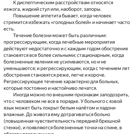
К диспептическим расстройствам относятся
изжога, жидкий стул или, наоборот, запоры.
Повышение аппетита бывает, когда человек
стремится избежать «голодных болей» и начинает часто
есть.
Течение болезни может быть различным:
прогрессирующим, когда лечебные мероприятия
действуют недостаточно и с каждым годом обострения
становятся все более сильными; стационарным, когда
болезненные явления не усиливаются, но и не
уменьшаются; и регрессирующим, когда с течением лет
обострения становятся реже, легче и короче.
Регрессирующее течение характерно для больных,
которые постоянно и настойчиво лечатся.
Иногда можно по внешним признакам заподозрить,
что с человеком не все в порядке. У больного с язвой
язык может быть покрыт белым налётом и ладони
влажные. До живота ему дотрагиваться больно
(повышенная чувствительность передней брюшной
стенки), и появляются болезненные точки на спине, в