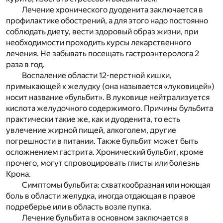
Лечение хронического дуоденита заключается в
профилактике обострений, а для этого надо постоянно
соблюдать диету, вести здоровый образ жизни, при
необходимости проходить курсы лекарственного
лечения. Не забывать посещать гастроэнтеролога 2
раза в год.
Воспаление области 12-перстной кишки,
примыкающей к желудку (она называется «луковицей»)
носит название «бульбит». В луковице нейтрализуется
кислота желудочного содержимого. Причины бульбита
практически такие же, как и дуоденита, то есть
увлечение жирной пищей, алкоголем, другие
погрешности в питании. Также бульбит может быть
осложнением гастрита. Хронический бульбит, кроме
прочего, могут спровоцировать глисты или болезнь
Крона.
Симптомы бульбита: схваткообразная или ноющая
боль в области желудка, иногда отдающая в правое
подреберье или в область возле пупка.
Лечение бульбита в основном заключается в