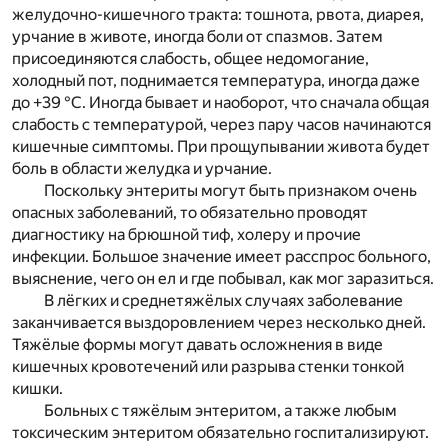
желудочно-кишечного тракта: тошнота, рвота, диарея,
урчание в животе, иногда боли от спазмов. Затем
присоединяются слабость, общее недомогание,
холодный пот, поднимается температура, иногда даже
до +39 °C. Иногда бывает и наоборот, что сначала общая
слабость с температурой, через пару часов начинаются
кишечные симптомы. При прощупывании живота будет
боль в области желудка и урчание.
Поскольку энтериты могут быть признаком очень
опасных заболеваний, то обязательно проводят
диагностику на брюшной тиф, холеру и прочие
инфекции. Большое значение имеет расспрос больного,
выяснение, чего он ел и где побывал, как мог заразиться.
В лёгких и среднетяжёлых случаях заболевание
заканчивается выздоровлением через несколько дней.
Тяжёлые формы могут давать осложнения в виде
кишечных кровотечений или разрыва стенки тонкой
кишки.
Больных с тяжёлым энтеритом, а также любым
токсическим энтеритом обязательно госпитализируют.