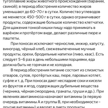
тугоплавкие жиры животного происхождения (бараний,
свиной); в период обострения количество жиров
уменьшают до 60–70 г в сутки. Количество углеводов
не меняется: 450–500 г в сутки, однако ограничивают
продукты, содержащие большое количество клетчатки.
Для щажения тонкой кишки пищу надо принимать в
варёном и протёртом виде, делают различные пюре и
паштеты.
При поносах исключают чернослив, инжир, капусту,
виноград, чёрный хлеб, свежевыпеченные мучные
продукты, орехи, бродильные напитки (пиво, квас). Есть
следует 5–6 раз в день небольшими порциями, еда
должна быть не горячая и не холодная.
В период обострения питание состоит из слизистых
отваров, супов, протёртых каш, пюре, паровых котлет,
суфле и т. д. При поносах дают несладкие соки и кисели
из фруктов и ягод, содержащих дубильные вещества
(черника, чёрная смородина, гранаты, груши и др.). При
явлениях авитаминоза назначают витамины (в первую
очередь витамины А и группы В, при необходимости –
другие витамины) и вводят в диету продукты,