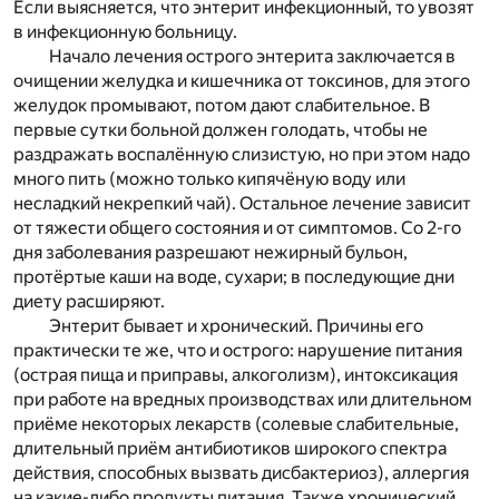
Если выясняется, что энтерит инфекционный, то увозят
в инфекционную больницу.
Начало лечения острого энтерита заключается в
очищении желудка и кишечника от токсинов, для этого
желудок промывают, потом дают слабительное. В
первые сутки больной должен голодать, чтобы не
раздражать воспалённую слизистую, но при этом надо
много пить (можно только кипячёную воду или
несладкий некрепкий чай). Остальное лечение зависит
от тяжести общего состояния и от симптомов. Со 2-го
дня заболевания разрешают нежирный бульон,
протёртые каши на воде, сухари; в последующие дни
диету расширяют.
Энтерит бывает и хронический. Причины его
практически те же, что и острого: нарушение питания
(острая пища и приправы, алкоголизм), интоксикация
при работе на вредных производствах или длительном
приёме некоторых лекарств (солевые слабительные,
длительный приём антибиотиков широкого спектра
действия, способных вызвать дисбактериоз), аллергия
на какие-либо продукты питания. Также хронический