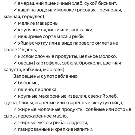
✓ вчерашний пшеничный хлеб, сухой бисквит,
✓ каши на воде или молоке (рисовая, гречневая,
манная, геркулес),
✓ мелкие макароны,
✓ крупяные пудинги или запеканки,
✓ нежирные сорта мяса и рыбы,
✓ яйца всмятку или в виде парового омлета не
более 2 в день,
✓ кисломолочные продукты, цельное молоко,
✓ овощи (картофель, свёкла, брокколи, цветная
капуста, кабачки, морковь).
Запрещены к употреблению:
✓ бобовые,
✓ пшено, перловка,
✓ крупные макаронные изделия, свежий хлеб,
сдоба, блины, жареные или сваренные вкрутую яйца,
✓ жирные молочные продукты, солёные или острые
сыры, пережаренное масло,
✓ жирные мясо и рыба, сладости,
✓ газированные и крепкие напитки.