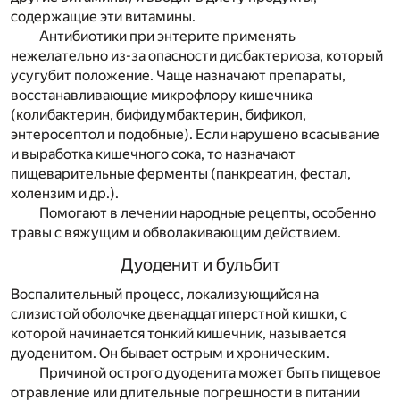
содержащие эти витамины.
Антибиотики при энтерите применять
нежелательно из-за опасности дисбактериоза, который
усугубит положение. Чаще назначают препараты,
восстанавливающие микрофлору кишечника
(колибактерин, бифидумбактерин, бификол,
энтеросептол и подобные). Если нарушено всасывание
и выработка кишечного сока, то назначают
пищеварительные ферменты (панкреатин, фестал,
холензим и др.).
Помогают в лечении народные рецепты, особенно
травы с вяжущим и обволакивающим действием.
Дуоденит и бульбит
Воспалительный процесс, локализующийся на
слизистой оболочке двенадцатиперстной кишки, с
которой начинается тонкий кишечник, называется
дуоденитом. Он бывает острым и хроническим.
Причиной острого дуоденита может быть пищевое
отравление или длительные погрешности в питании