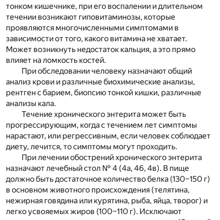
тонком кишечнике, при его воспалении и длительном
течении возникают гиповитаминозы, которые
проявляются многочисленными симптомами в
зависимости от того, какого витамина не хватает.
Может возникнуть недостаток кальция, а это прямо
влияет на ломкость костей.
При обследовании человеку назначают общий
анализ крови и различные биохимические анализы,
рентген с барием, биопсию тонкой кишки, различные
анализы кала.
Течение хронического энтерита может быть
прогрессирующим, когда с течением лет симптомы
нарастают, или регрессивным, если человек соблюдает
диету, лечится, то симптомы могут проходить.
При лечении обострений хронического энтерита
назначают лечебный стол № 4 (4а, 46, 4в). В пище
должно быть достаточное количество белка (130–150 г)
в основном животного происхождения (телятина,
нежирная говядина или курятина, рыба, яйца, творог) и
легко усвояемых жиров (100–110 г). Исключают