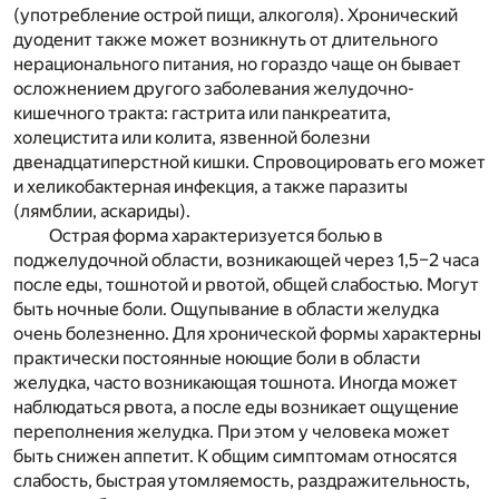
(употребление острой пищи, алкоголя). Хронический
дуоденит также может возникнуть от длительного
нерационального питания, но гораздо чаще он бывает
осложнением другого заболевания желудочно-
кишечного тракта: гастрита или панкреатита,
холецистита или колита, язвенной болезни
двенадцатиперстной кишки. Спровоцировать его может
и хеликобактерная инфекция, а также паразиты
(лямблии, аскариды).
Острая форма характеризуется болью в
поджелудочной области, возникающей через 1,5–2 часа
после еды, тошнотой и рвотой, общей слабостью. Могут
быть ночные боли. Ощупывание в области желудка
очень болезненно. Для хронической формы характерны
практически постоянные ноющие боли в области
желудка, часто возникающая тошнота. Иногда может
наблюдаться рвота, а после еды возникает ощущение
переполнения желудка. При этом у человека может
быть снижен аппетит. К общим симптомам относятся
слабость, быстрая утомляемость, раздражительность,