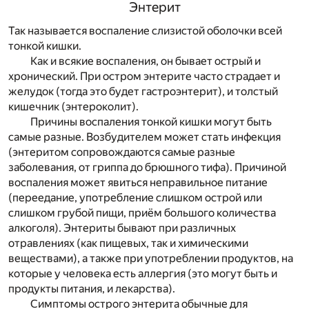
Энтерит
Так называется воспаление слизистой оболочки всей
тонкой кишки.
Как и всякие воспаления, он бывает острый и
хронический. При остром энтерите часто страдает и
желудок (тогда это будет гастроэнтерит), и толстый
кишечник (энтероколит).
Причины воспаления тонкой кишки могут быть
самые разные. Возбудителем может стать инфекция
(энтеритом сопровождаются самые разные
заболевания, от гриппа до брюшного тифа). Причиной
воспаления может явиться неправильное питание
(переедание, употребление слишком острой или
слишком грубой пищи, приём большого количества
алкоголя). Энтериты бывают при различных
отравлениях (как пищевых, так и химическими
веществами), а также при употреблении продуктов, на
которые у человека есть аллергия (это могут быть и
продукты питания, и лекарства).
Симптомы острого энтерита обычные для