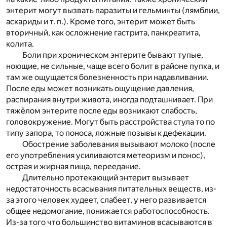
энтерит могут вызвать паразиты и гельминты (лямблии,
аскариды и т. п.). Кроме того, энтерит может быть
вторичный, как осложнение гастрита, панкреатита,
колита.
Боли при хроническом энтерите бывают тупые,
ноющие, не сильные, чаще всего болит в районе пупка, и
там же ощущается болезненность при надавливании.
После еды может возникать ощущение давления,
распирания внутри живота, иногда подташнивает. При
тяжёлом энтерите после еды возникают слабость,
головокружение. Могут быть расстройства стула то по
типу запора, то поноса, ложные позывы к дефекации.
Обострение заболевания вызывают молоко (после
его употребления усиливаются метеоризм и понос),
острая и жирная пища, переедание.
Длительно протекающий энтерит вызывает
недостаточность всасывания питательных веществ, из-
за этого человек худеет, слабеет, у него развивается
общее недомогание, понижается работоспособность.
Из-за того что большинство витаминов всасываются в