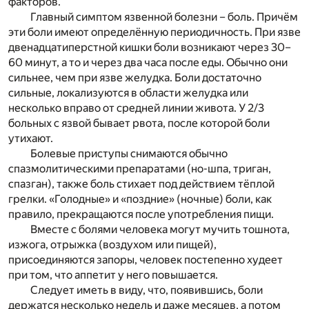
факторов.
Главный симптом язвенной болезни – боль. Причём
эти боли имеют определённую периодичность. При язве
двенадцатиперстной кишки боли возникают через 30–
60 минут, а то и через два часа после еды. Обычно они
сильнее, чем при язве желудка. Боли достаточно
сильные, локализуются в области желудка или
несколько вправо от средней линии живота. У 2/3
больных с язвой бывает рвота, после которой боли
утихают.
Болевые приступы снимаются обычно
спазмолитическими препаратами (но-шпа, триган,
спазган), также боль стихает под действием тёплой
грелки. «Голодные» и «поздние» (ночные) боли, как
правило, прекращаются после употребления пищи.
Вместе с болями человека могут мучить тошнота,
изжога, отрыжка (воздухом или пищей),
присоединяются запоры, человек постепенно худеет
при том, что аппетит у него повышается.
Следует иметь в виду, что, появившись, боли
держатся несколько недель и даже месяцев, а потом