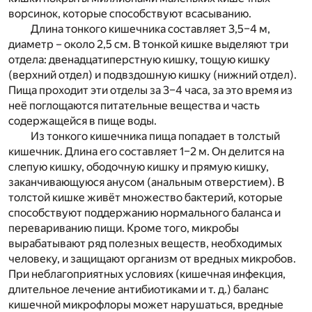
ворсинок, которые способствуют всасыванию.
Длина тонкого кишечника составляет 3,5–4 м,
диаметр – около 2,5 см. В тонкой кишке выделяют три
отдела: двенадцатиперстную кишку, тощую кишку
(верхний отдел) и подвздошную кишку (нижний отдел).
Пища проходит эти отделы за 3–4 часа, за это время из
неё поглощаются питательные вещества и часть
содержащейся в пище воды.
Из тонкого кишечника пища попадает в толстый
кишечник. Длина его составляет 1–2 м. Он делится на
слепую кишку, ободочную кишку и прямую кишку,
заканчивающуюся анусом (анальным отверстием). В
толстой кишке живёт множество бактерий, которые
способствуют поддержанию нормального баланса и
перевариванию пищи. Кроме того, микробы
вырабатывают ряд полезных веществ, необходимых
человеку, и защищают организм от вредных микробов.
При неблагоприятных условиях (кишечная инфекция,
длительное лечение антибиотиками и т. д.) баланс
кишечной микрофлоры может нарушаться, вредные