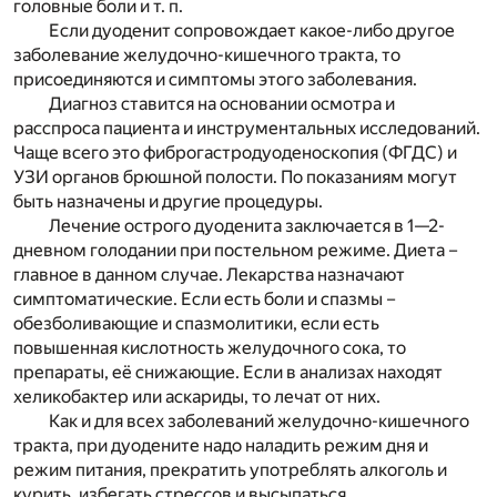
головные боли и т. п.
Если дуоденит сопровождает какое-либо другое
заболевание желудочно-кишечного тракта, то
присоединяются и симптомы этого заболевания.
Диагноз ставится на основании осмотра и
расспроса пациента и инструментальных исследований.
Чаще всего это фиброгастродуоденоскопия (ФГДС) и
УЗИ органов брюшной полости. По показаниям могут
быть назначены и другие процедуры.
Лечение острого дуоденита заключается в 1—2-
дневном голодании при постельном режиме. Диета –
главное в данном случае. Лекарства назначают
симптоматические. Если есть боли и спазмы –
обезболивающие и спазмолитики, если есть
повышенная кислотность желудочного сока, то
препараты, её снижающие. Если в анализах находят
хеликобактер или аскариды, то лечат от них.
Как и для всех заболеваний желудочно-кишечного
тракта, при дуодените надо наладить режим дня и
режим питания, прекратить употреблять алкоголь и
курить, избегать стрессов и высыпаться.