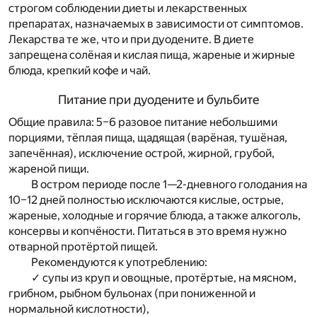
строгом соблюдении диеты и лекарственных
препаратах, назначаемых в зависимости от симптомов.
Лекарства те же, что и при дуодените. В диете
запрещена солёная и кислая пища, жареные и жирные
блюда, крепкий кофе и чай.
Питание при дуодените и бульбите
Общие правила: 5–6 разовое питание небольшими
порциями, тёплая пища, щадящая (варёная, тушёная,
запечённая), исключение острой, жирной, грубой,
жареной пищи.
В остром периоде после 1—2-дневного голодания на
10–12 дней полностью исключаются кислые, острые,
жареные, холодные и горячие блюда, а также алкоголь,
консервы и копчёности. Питаться в это время нужно
отварной протёртой пищей.
Рекомендуются к употреблению:
✓ супы из круп и овощные, протёртые, на мясном,
грибном, рыбном бульонах (при пониженной и
нормальной кислотности),