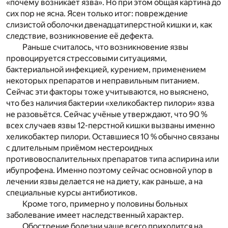
«почему возникает язва». Но при этом общая картина до
сих пор не ясна. Ясен только итог: повреждение
слизистой оболочки двенадцатиперстной кишки и, как
следствие, возникновение её дефекта.
Раньше считалось, что возникновение язвы
провоцируется стрессовыми ситуациями,
бактериальной инфекцией, курением, применением
некоторых препаратов и неправильным питанием.
Сейчас эти факторы тоже учитываются, но выяснено,
что без наличия бактерии «хеликобактер пилори» язва
не разовьётся. Сейчас учёные утверждают, что 90 %
всех случаев язвы 12-перстной кишки вызваны именно
хеликобактер пилори. Оставшиеся 10 % обычно связаны
с длительным приёмом нестероидных
противовоспалительных препаратов типа аспирина или
ибупрофена. Именно поэтому сейчас основной упор в
лечении язвы делается не на диету, как раньше, а на
специальные курсы антибиотиков.
Кроме того, примерно у половины больных
заболевание имеет наследственный характер.
Обострение болезни чаще всего приходится на