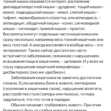
тонкой кишки называется энтерит, воспаление
двенадцатиперстной кишки – дуоденит, тощей кишки –
еюнит, подвздошной кишки – илеит, слепой кишки –
тифлит, червеобразного отростка, или аппендикса, –
аппендицит, ободочной кишки – колит, сигмовидной
кишки – сигмоидит, прямой кишки – проктит.
Воспаляться могут отдельные части кишечника или
сразу несколько, например весь тонкий кишечник или
весь толстый. А иногда воспаляется вообще весь – это
энтероколит. Также сейчас достаточно часто
встречается заболевание, связанное с нарушением
всасывания пищи в кишечнике, – целиакия. И у всех на
слуху нарушение кишечной микрофлоры –
дисбактериоз (оно же «дисбиоз»).
Заболевания кишечника не заметить достаточно
сложно. Если начались боли в животе, метеоризм
(скопление в кишечнике газов), нарушение аппетита,
расстройства стула (запоры или поносы), то пора
задуматься, что что-то не в порядке.
Обычно начинает «побаливать живот». При этом
боли могут быть от слабых ноющих до резких