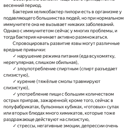
весенний период.
Бактерия хеликобактер пилори есть в организме у
подавляющего большинства людей, но при нормальном
иммунитете она не вызывает никаких заболеваний.
Однако с иммунитетом сейчас у многих проблемы, и
тогда бактерия начинает активно размножаться.
Спровоцировать развитие язвы могут различные
вредные привычки:
✓ нарушение режима питания (еда всухомятку,
нерегулярная, слишком обильная),
✓ злоупотребление спиртным (спирт разъедает
слизистую),
✓ курение (тяжёлые смолы травмируют
слизистую),
✓ употребление пищи с большим количеством
острых приправ, зажаренной; кроме того, сейчас в
полуфабрикатах, бульонных кубиках, «готовых» супах
или вторых блюдах много химикатов, которые тоже
раздражающе действуют на слизистую,
✓ стрессы, негативные эмоции, депрессии очень