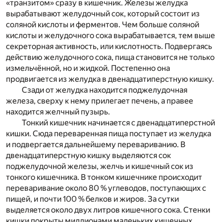
«транзитом» сразу в кишечник. Железы желудка
вырабатывают желудочный сок, который состоит из
соляной кислоты и ферментов. Чем больше соляной
кислоты и желудочного сока вырабатывается, тем выше
секреторная активность, или кислотность. Подвергаясь
действию желудочного сока, пища становится не только
измельчённой, но и жидкой. Постепенно она
продвигается из желудка в двенадцатиперстную кишку.
Сзади от желудка находится поджелудочная
железа, сверху к нему прилегает печень, а правее
находится желчный пузырь.
Тонкий кишечник начинается с двенадцатиперстной
кишки. Сюда переваренная пища поступает из желудка
и подвергается дальнейшему перевариванию. В
двенадцатиперстную кишку выделяются сок
поджелудочной железы, желчь и кишечный сок из
тонкого кишечника. В тонком кишечнике происходит
переваривание около 80 % углеводов, поступающих с
пищей, и почти 100 % белков и жиров. За сутки
выделяется около двух литров кишечного сока. Стенки
кишки покрыты миллионами маленьких кишечных