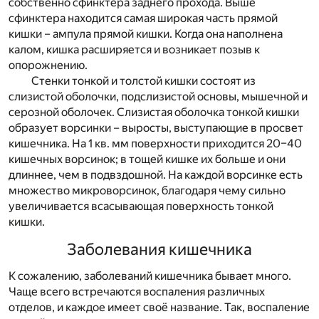
собственно сфинктера заднего прохода. Выше
сфинктера находится самая широкая часть прямой
кишки – ампула прямой кишки. Когда она наполнена
калом, кишка расширяется и возникает позыв к
опорожнению.
Стенки тонкой и толстой кишки состоят из
слизистой оболочки, подслизистой основы, мышечной и
серозной оболочек. Слизистая оболочка тонкой кишки
образует ворсинки – выросты, выступающие в просвет
кишечника. На 1 кв. мм поверхности приходится 20–40
кишечных ворсинок; в тощей кишке их больше и они
длиннее, чем в подвздошной. На каждой ворсинке есть
множество микроворсинок, благодаря чему сильно
увеличивается всасывающая поверхность тонкой
кишки.
Заболевания кишечника
К сожалению, заболеваний кишечника бывает много.
Чаще всего встречаются воспаления различных
отделов, и каждое имеет своё название. Так, воспаление