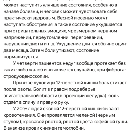
может наступить улучшение состояния, особенно в
начале болезни, и человек может чувствовать себя
практически здоровым. Весной и осенью могут
наступать обострения, а также состояние ухудшается
при отрицательных эмоциях, чрезмерном нервном
напряжении, переутомлении, перегревании,
нарушении диеты и т. д. Ухудшение длится обычно один-
два месяца. Затем боли утихают, состояние
нормализуется.
У четверти пациентов недуг вообще протекает без
каких-либо жалоб и выявляется случайно, при фиброга-
стродуоденоскопии.
При язве луковицы 12-перстной кишки боль стихает
после рвоты. Болит в правом подреберье,
эпигастральной области (в проекции желудка), боль
отдаёт в спину и правую руку.
У 20 % людей с язвой 12-перстной кишки бывают
кровотечения. Они проявляется меленой (чёрным
стулом), кровавой рвотой, рвотой цвета кофейной гущи.
В анализе крови снижен гемоглобин.