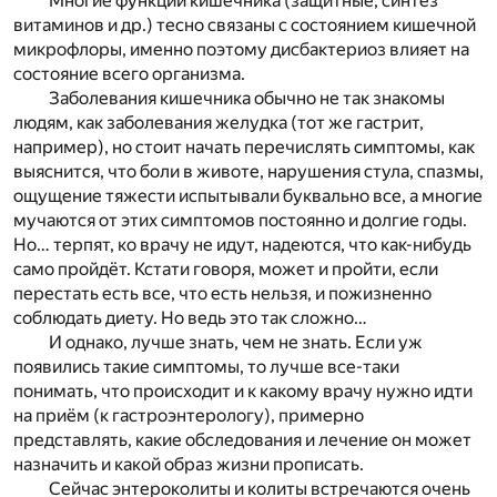
Многие функции кишечника (защитные, синтез
витаминов и др.) тесно связаны с состоянием кишечной
микрофлоры, именно поэтому дисбактериоз влияет на
состояние всего организма.
Заболевания кишечника обычно не так знакомы
людям, как заболевания желудка (тот же гастрит,
например), но стоит начать перечислять симптомы, как
выяснится, что боли в животе, нарушения стула, спазмы,
ощущение тяжести испытывали буквально все, а многие
мучаются от этих симптомов постоянно и долгие годы.
Но… терпят, ко врачу не идут, надеются, что как-нибудь
само пройдёт. Кстати говоря, может и пройти, если
перестать есть все, что есть нельзя, и пожизненно
соблюдать диету. Но ведь это так сложно…
И однако, лучше знать, чем не знать. Если уж
появились такие симптомы, то лучше все-таки
понимать, что происходит и к какому врачу нужно идти
на приём (к гастроэнтерологу), примерно
представлять, какие обследования и лечение он может
назначить и какой образ жизни прописать.
Сейчас энтероколиты и колиты встречаются очень