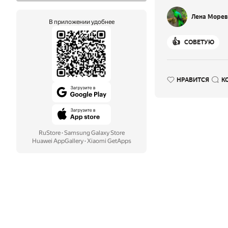
Лена Морев
В приложении удобнее
👍
СОВЕТУЮ
НРАВИТСЯ
К
RuStore
·
Samsung Galaxy Store
Huawei AppGallery
·
Xiaomi GetApps