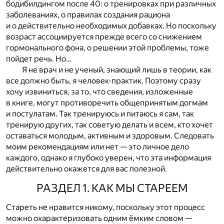
бодибилдингом после 40: о тренировках при различных
заболеваниях, о правилах создания рациона
и о действительно необходимых добавках. Но поскольку
возраст ассоциируется прежде всего со снижением
гормонального фона, о решении этой проблемы, тоже
пойдет речь. Но…
Я не врач и не ученый, знающий лишь в теории, как
все должно быть, я человек-практик. Поэтому сразу
хочу извиниться, за то, что сведения, изложенные
в книге, могут противоречить общепринятым догмам
и постулатам. Так тренируюсь и питаюсь я сам, так
тренирую других, так советую делать и всем, кто хочет
оставаться молодым, активным и здоровым. Следовать
моим рекомендациям или нет — это личное дело
каждого, однако я глубоко уверен, что эта информация
действительно окажется для вас полезной.
РАЗДЕЛ 1. КАК МЫ СТАРЕЕМ
Стареть не нравится никому, поскольку этот процесс
можно охарактеризовать одним ёмким словом —