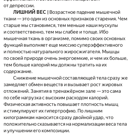
от депрессии.
ЛИШНИЙ ВЕС |
Возрастное падение мышечной
ткани — это один из основных признаков старения. Чем
старше мы становимся, тем меньше наши мускулы
и соответственно, тем мы слабее и толще. Ибо
мышечная ткань в организме, помимо своих основных
функций выполняет еще миссию суперэффективного
и полностью натурального жиросжигателя. Мышцы
по своей природе очень энергоемкие, и чем их больше,
тем больше калорий мы должны тратить на их
содержание.
Снижение мышечной составляющей тела сразу же
замедляет обмен веществ и вызывает рост жировых
отложений. Занятия в тренажёрном зале — это сама
по себе нагрузка с высоким расходом калорий.
Физическая активность повышает плотность мышц
и стимулируют их гипертрофию. По лишним
килограммам наносится сразу двойной удар, что
положительно сказывается на нормализации веса тела
и улучшении его композиции.