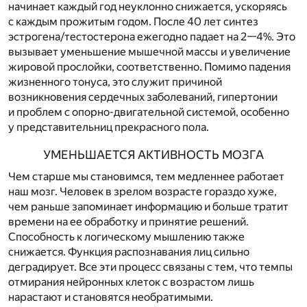
начинает каждый год неуклонно снижается, ускоряясь
с каждым прожитым годом. После 40 лет синтез
эстрогена/тестостерона ежегодно падает на 2—4%. Это
вызывает уменьшение мышечной массы
и увеличение
жировой прослойки, соответственно. Помимо падения
жизненного тонуса, это служит причиной
возникновения сердечных заболеваний, гипертонии
и проблем с опорно-двигательной системой, особенно
у представительниц прекрасного пола.
УМЕНЬШАЕТСЯ АКТИВНОСТЬ МОЗГА
Чем старше мы становимся, тем медленнее работает
наш мозг. Человек в зрелом возрасте гораздо хуже,
чем раньше запоминает информацию и больше тратит
времени на ее обработку и принятие решений.
Способность к логическому мышлению также
снижается. Функция распознавания лиц сильно
деградирует. Все эти процесс связаны с тем, что темпы
отмирания нейронных клеток с возрастом лишь
нарастают и становятся необратимыми.