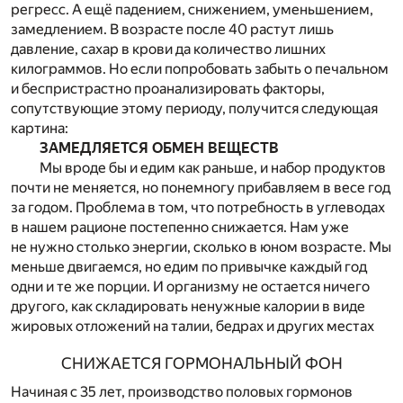
регресс. А ещё падением, снижением, уменьшением,
замедлением. В возрасте после 40 растут лишь
давление, сахар в крови да количество лишних
килограммов. Но если попробовать забыть о печальном
и беспристрастно проанализировать факторы,
сопутствующие этому периоду, получится следующая
картина:
ЗАМЕДЛЯЕТСЯ ОБМЕН ВЕЩЕСТВ
Мы вроде бы и едим как раньше, и набор продуктов
почти не меняется, но понемногу прибавляем в весе год
за годом. Проблема в том, что потребность в углеводах
в нашем рационе постепенно снижается. Нам уже
не нужно столько энергии, сколько в юном возрасте. Мы
меньше двигаемся, но едим по привычке каждый год
одни и те же порции. И организму не остается ничего
другого, как складировать ненужные калории в виде
жировых отложений на талии, бедрах и других местах
СНИЖАЕТСЯ ГОРМОНАЛЬНЫЙ ФОН
Начиная с 35 лет, производство половых гормонов