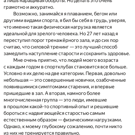
а лишь наращивая обороты. Но делать это очень
грамотно и аккуратно.
Возможно, занимайся я плаванием, бегом или
другими видами спорта, я бил бы себя в грудь, уверяя,
что именно такая физическая нагрузка является
идеальной для зрелого человека. Но 27 лет назад я
переступил порог тренажёрного зала, и до сих пор
считаю, что силовой тренинг — это лучший способ
замедлить наступление старости и сохранить здоровье.
Мне очень приятно, что людей моего возраста
с каждым годом в спортклубах становится все больше.
Условно я их делю на две категории. Первая, довольно
небольшая — это совершенные новички, озабоченные
появившимися симптомами старения, и впервые
пришедшие в зал. А вторая, намного более
многочисленная группа — это люди, имевшие
в прошлом какой-то спортивный опыт и решившие
бороться с надвигающейся старостью самым
естественным образом — физическими нагрузками.
Однако, к моему глубокому сожалению, почти никто
из них не тренируется правильно.