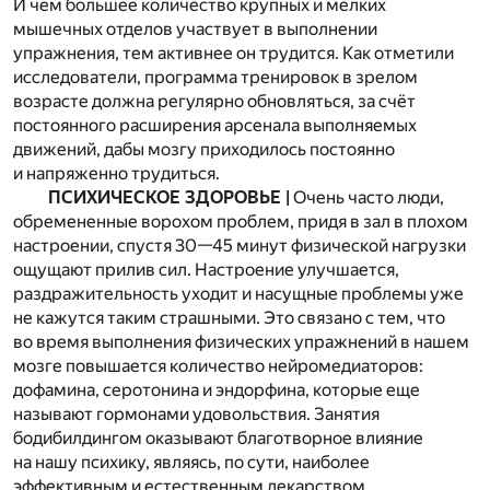
И чем большее количество крупных и мелких
мышечных отделов участвует в выполнении
упражнения, тем активнее он трудится. Как отметили
исследователи, программа тренировок в зрелом
возрасте должна регулярно обновляться, за счёт
постоянного расширения арсенала выполняемых
движений, дабы мозгу приходилось постоянно
и напряженно трудиться.
ПСИХИЧЕСКОЕ ЗДОРОВЬЕ |
Очень часто люди,
обремененные ворохом проблем, придя в зал в плохом
настроении, спустя 30—45 минут физической нагрузки
ощущают прилив сил. Настроение улучшается,
раздражительность уходит и насущные проблемы уже
не кажутся таким страшными. Это связано с тем, что
во время выполнения физических упражнений в нашем
мозге повышается количество нейромедиаторов:
дофамина, серотонина и эндорфина, которые еще
называют гормонами удовольствия. Занятия
бодибилдингом оказывают благотворное влияние
на нашу психику, являясь, по сути, наиболее
эффективным и естественным лекарством