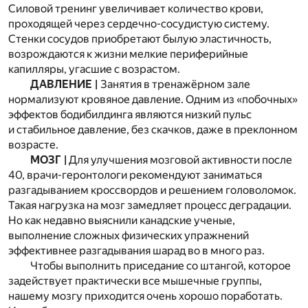
Силовой тренинг увеличивает количество крови,
проходящей через сердечно-сосудистую систему.
Стенки сосудов приобретают былую эластичность,
возрождаются к жизни мелкие периферийные
капилляры, угасшие с возрастом.
ДАВЛЕНИЕ |
Занятия в тренажёрном зале
нормализуют кровяное давление. Одним из «побочных»
эффектов бодибилдинга являются низкий пульс
и стабильное давление, без скачков, даже в преклонном
возрасте.
МОЗГ |
Для улучшения мозговой активности после
40, врачи-геронтологи рекомендуют заниматься
разгадыванием кроссвордов и решением головоломок.
Такая нагрузка на мозг замедляет процесс деградации.
Но как недавно выяснили канадские ученые,
выполнение сложных физических упражнений
эффективнее разгадывания шарад во в много раз.
Чтобы выполнить приседание со штангой, которое
задействует практически все мышечные группы,
нашему мозгу приходится очень хорошо поработать.