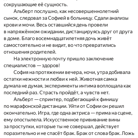
сокрушающие её сущность.
Альберт послушно, как несовершеннолетний
сынок, следовал за Софией в больницу. Сдали анализы
крови и мочи. Весь оставшийся день провели
в напряжённом ожидании, дистанцируясь друг от друга
в доме. Благо восемнадцатилетняя дочь живёт
самостоятельно и не видит, во что превратились
отношения родителей.
На электронную почту пришло заключение
специалистов — здоров!
София на протяжении вечера, ночи, утра добивала
остатки нежности и любви к ней. Животная самка
думала не думая, эксперименты интима воплощала как
последний раз. Страсть пройдёт, а чувств нет.
Альберт — спринтер, подбегающий к финишу
по марафонской дистанции. Уйти от Софии он решил
окончательно. Игра, где одна актриса — прима на сцене,
ему опостылела. Искусственное прививание вины
за проступки, которые ты не совершал, действует
поразительно и не спасёт брак. Брак от слова брак. Ложь