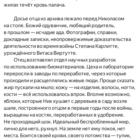
жилах течёт кровь палача.
Досье отца из архива лежало перед Николасом
на столе. Божий одуванчик, любящий родитель,
в прошлом — исчадие ада. Фотографии, справки,
докладные записки, неопровержимые доказательства
деятельности во время войны Степана Карлитте,
урождённого Витаса Виртутте.
Отец возглавлял отдел научных разработок
по использованию биоматериалов. Цеха и лаборатории
переросли в заводы по переработке, через которые
проходили и расщеплялись живые люди. Проще сказать
жир пускали на мыло; кожу — на изделия, волосы, ногти,
кости — всё использовалось впрок. Вполне возможно,
яблоки, которые Ник кушает с деревьев в саду возле
шале, построенного отцом в первые годы после войны,
выращены на костях, переработанных в удобрение.
Не проходящий шок. Идеальный беспроблемный мир,
лично для него, рухнул. На земле нет ему покоя, нет
места. Боится своей крови, своего потомства — тупик,