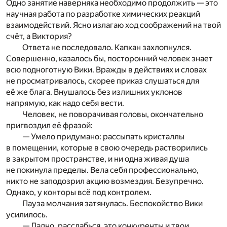
Одно занятие наверняка необходимо продолжить — это
научная работа по разработке химических реакций
взаимодействий. Ясно излагаю ход соображений на твой
счёт, а Виктория?
Ответа не последовало. Капкан захлопнулся.
Совершенно, казалось бы, посторонний человек знает
всю подноготную Вики. Вражды в действиях и словах
не просматривалось, скорее приказ слушаться для
её же блага. Внушалось без излишних уклонов
напрямую, как надо себя вести.
Человек, не поворачивая головы, окончательно
пригвоздил её фразой:
— Умело придумано: рассыпать кристаллы
в помещении, которые в свою очередь растворились
в закрытом пространстве, и ни одна живая душа
не покинула пределы. Вела себя профессионально,
никто не заподозрил акцию возмездия. Безупречно.
Однако, у конторы всё под контролем.
Пауза молчания затянулась. Беспокойство Вики
усилилось.
— Ладно, расслабься, это конкуренты и твои