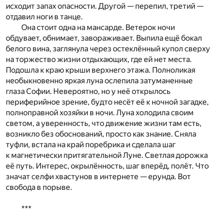
исходит запах опасности. Другой — перепил, третий —
отдавил ноги в танце.
Она стоит одна на мансарде. Ветерок ночи
обдувает, обнимает, завораживает. Выпила ещё бокал
белого вина, заглянула через остеклённый купол сверху
на торжество жизни отдыхающих, где ей нет места.
Подошла к краю крыши верхнего этажа. Полноликая
необыкновенно яркая луна ослепила затуманенные
глаза Софии. Невероятно, но у неё открылось
периферийное зрение, будто несёт её к ночной загадке,
полноправной хозяйки в ночи. Луна холодила своим
светом, а уверенность, что движение жизни там есть,
возникло без обоснований, просто как знание. Сняла
туфли, встала на край поребрика и сделала шаг
к магнетически притягательной Луне. Светлая дорожка
её путь. Интерес, окрылённость, шаг вперёд, полёт. Что
значат селфи хвастунов в интернете — ерунда. Вот
свобода в порыве.
***