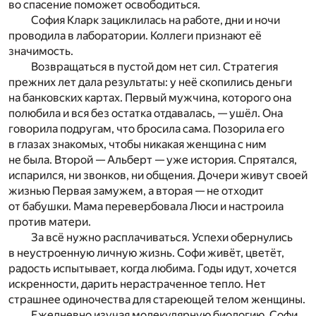
во спасение поможет освободиться.
София Кларк зациклилась на работе, дни и ночи
проводила в лаборатории. Коллеги признают её
значимость.
Возвращаться в пустой дом нет сил. Стратегия
прежних лет дала результаты: у неё скопились деньги
на банковских картах. Первый мужчина, которого она
полюбила и вся без остатка отдавалась, — ушёл. Она
говорила подругам, что бросила сама. Позорила его
в глазах знакомых, чтобы никакая женщина с ним
не была. Второй — Альберт — уже история. Спрятался,
испарился, ни звонков, ни общения. Дочери живут своей
жизнью Первая замужем, а вторая — не отходит
от бабушки. Мама перевербовала Люси и настроила
против матери.
За всё нужно расплачиваться. Успехи обернулись
в неустроенную личную жизнь. Софи живёт, цветёт,
радость испытывает, когда любима. Годы идут, хочется
искренности, дарить нерастраченное тепло. Нет
страшнее одиночества для стареющей телом женщины.
Ежедневно изучая молекулярную биологию, Софи