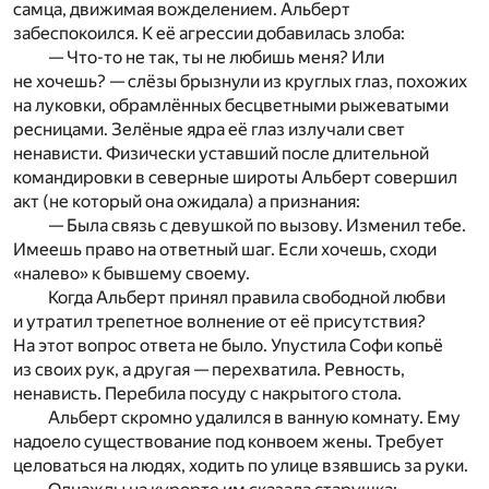
самца, движимая вожделением. Альберт
забеспокоился. К её агрессии добавилась злоба:
— Что-то не так, ты не любишь меня? Или
не хочешь? — слёзы брызнули из круглых глаз, похожих
на луковки, обрамлённых бесцветными рыжеватыми
ресницами. Зелёные ядра её глаз излучали свет
ненависти. Физически уставший после длительной
командировки в северные широты Альберт совершил
акт (не который она ожидала) а признания:
— Была связь с девушкой по вызову. Изменил тебе.
Имеешь право на ответный шаг. Если хочешь, сходи
«налево» к бывшему своему.
Когда Альберт принял правила свободной любви
и утратил трепетное волнение от её присутствия?
На этот вопрос ответа не было. Упустила Софи копьё
из своих рук, а другая — перехватила. Ревность,
ненависть. Перебила посуду с накрытого стола.
Альберт скромно удалился в ванную комнату. Ему
надоело существование под конвоем жены. Требует
целоваться на людях, ходить по улице взявшись за руки.