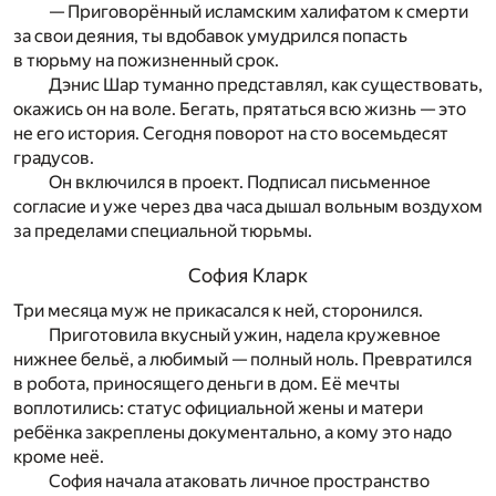
— Приговорённый исламским халифатом к смерти
за свои деяния, ты вдобавок умудрился попасть
в тюрьму на пожизненный срок.
Дэнис Шар туманно представлял, как существовать,
окажись он на воле. Бегать, прятаться всю жизнь — это
не его история. Сегодня поворот на сто восемьдесят
градусов.
Он включился в проект. Подписал письменное
согласие и уже через два часа дышал вольным воздухом
за пределами специальной тюрьмы.
София Кларк
Три месяца муж не прикасался к ней, сторонился.
Приготовила вкусный ужин, надела кружевное
нижнее бельё, а любимый — полный ноль. Превратился
в робота, приносящего деньги в дом. Её мечты
воплотились: статус официальной жены и матери
ребёнка закреплены документально, а кому это надо
кроме неё.
София начала атаковать личное пространство