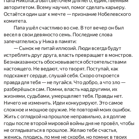
Папа Николаса был светочем для него, единственным
авторитетом. Всему научил, помог сделать карьеру.
Остаётся один шаг к мечте — признание Нобелевского
комитета.
Папа ушёл счастливо во сне. В тот вечер он был
весел в свои девяносто семь. Последние слова
запечатлелись у Ника в памяти:
— Сынок не питай иллюзий. Люди всегда будут
истреблять друг друга, власть превращает в монстров.
Безнаказанность обосновывается обстоятельствами
настоящего. Не ведают, что творят. Поступай, как
подскажет сердце, слушай себя. Скоро откроется
правда для тебя — не пугайся. Что добро, а что зло —
разберёшься сам. Помни, власть над другими, их
жизнями, судьбами, умерщвляет тебя. Правды нет.
Ничего не изменить. Идеи конкурируют. Это самое
сложное и мощное оружие. Не повторяй моих ошибок.
Жить с оглядкой на прошлое неправильно, а я долгие
годы после второй мировой войны дня не провёл, чтобы
не оглядываться в прошлое. Желаю тебе счастья,
женись, плодись, по мне не скорби, но помни: в твоих