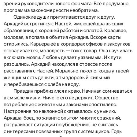
зрения руководители нового формата. Всё продумано,
программа закономерности необратима.
Одинокие души притягиваются друг к другу.
Аркадий встретился с Настей, имеющей два высших
образования, с хорошей работой и оплатой. Красивая,
молодая, а попала в объятия Аркадия. Вскоре карты
открылись. Карьера её в коридорах офисов и закоулков
оговаривается, молодость — тоже товар. Она научилась
включать мозги. Любовь делает уязвимым. Их пути
разошлись. Аркадий находился в стрессе после
расставания с Настей. Морально тяжело, когда у твоей
женщины есть деньги, а ты здоровый, сильный
и перебиваешься с хлеба на воду.
Правдин приблизился к краю. Начинал сомневаться
в смысле жизни. Ничего его не держит. Общество
потребления с животными законами опостылело.
Настроение по наклонной скатывалось к унынию.
Аркаша, боец по жизни с опытом многих сражений,
разруливает ситуации по убеждению, не считаясь
с интересами повязанных групп системщиков. Годы