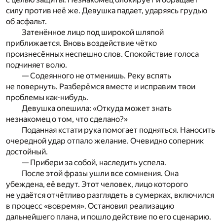
силу против неё же. Девушка падает, ударяясь грудью
об асфальт.
Затенённое лицо под широкой шляпой
приближается. Вновь воздействие чётко
произнесённых неспешно слов. Спокойствие голоса
подчиняет волю.
— Содеянного не отменишь. Реку вспять
не повернуть. Разберёмся вместе и исправим твои
проблемы как-нибудь.
Девушка опешила: «Откуда может знать
незнакомец о том, что сделано?»
Поданная кстати рука помогает подняться. Наносить
очередной удар отпало желание. Очевидно соперник
достойный.
— Прибери за собой, наследить успела.
После этой фразы ушли все сомнения. Она
убеждена, её ведут. Этот человек, лицо которого
не удаётся отчётливо разглядеть в сумерках, включился
в процесс «вовремя». Остановил реализацию
дальнейшего плана, и пошло действие по его сценарию.