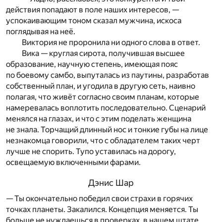
действия попадают в поле наших интересов, —
успокаивающим тоном сказал мужчина, искоса
поглядывая на неё.
Виктория не проронила ни одного слова в ответ.
Вика — круглая сирота, получившая высшее
образование, научную степень, имеющая пояс
по боевому самбо, выпуталась из паутины, разработав
собственный план, и угодила в другую сеть, наивно
полагая, что живёт согласно своим планам, которые
намеревалась воплотить последовательно. Сценарий
менялся на глазах, и что с этим поделать женщина
не знала. Торчащий длинный нос и тонкие губы на лице
незнакомца говорили, что с обладателем таких черт
лучше не спорить. Тупо уставилась на дорогу,
освещаемую включенными фарами.
Дэнис Шар
— Ты окончательно победил свои страхи в горячих
точках планеты. Закалился. Концепция меняется. Ты
больше не нуждаешься в проверках, в нашем штате