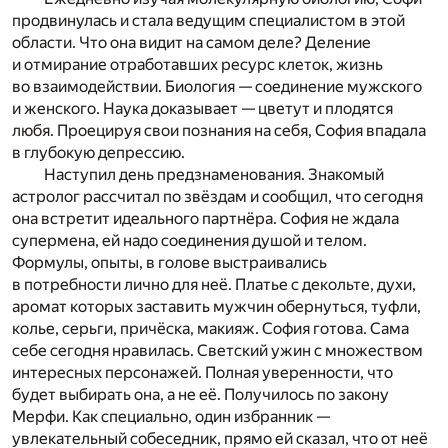
продвинулась и стала ведущим специалистом в этой
области. Что она видит на самом деле? Деление
и отмирание отработавших ресурс клеток, жизнь
во взаимодействии. Биология — соединение мужского
и женского. Наука доказывает — цветут и плодятся
любя. Проецируя свои познания на себя, София впадала
в глубокую депрессию.
Наступил день предзнаменования. Знакомый
астролог рассчитал по звёздам и сообщил, что сегодня
она встретит идеального партнёра. София не ждала
супермена, ей надо соединения душой и телом.
Формулы, опыты, в голове выстраивались
в потребности лично для неё. Платье с декольте, духи,
аромат которых заставить мужчин обернуться, туфли,
колье, серьги, причёска, макияж. София готова. Сама
себе сегодня нравилась. Светский ужин с множеством
интересных персонажей. Полная уверенности, что
будет выбирать она, а не её. Получилось по закону
Мерфи. Как специально, один избранник —
увлекательный собеседник, прямо ей сказал, что от неё