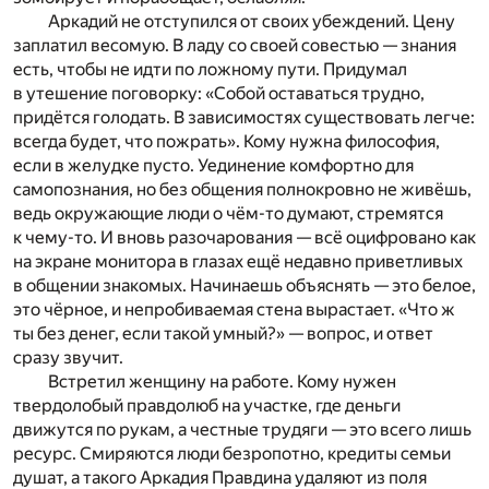
Аркадий не отступился от своих убеждений. Цену
заплатил весомую. В ладу со своей совестью — знания
есть, чтобы не идти по ложному пути. Придумал
в утешение поговорку: «Собой оставаться трудно,
придётся голодать. В зависимостях существовать легче:
всегда будет, что пожрать». Кому нужна философия,
если в желудке пусто. Уединение комфортно для
самопознания, но без общения полнокровно не живёшь,
ведь окружающие люди о чём-то думают, стремятся
к чему-то. И вновь разочарования — всё оцифровано как
на экране монитора в глазах ещё недавно приветливых
в общении знакомых. Начинаешь объяснять — это белое,
это чёрное, и непробиваемая стена вырастает. «Что ж
ты без денег, если такой умный?» — вопрос, и ответ
сразу звучит.
Встретил женщину на работе. Кому нужен
твердолобый правдолюб на участке, где деньги
движутся по рукам, а честные трудяги — это всего лишь
ресурс. Смиряются люди безропотно, кредиты семьи
душат, а такого Аркадия Правдина удаляют из поля