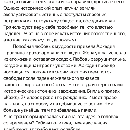
каждого живого человека и, как правило, достигает его.
Однако исторический опыт научил землян
эксплуатировать истинные постулаты спасения,
встраивая их в структуру общества, обездвиживая.
Транслируют веру себе подобным те, кто властью
наделён. Учат не в себе искать источник божественного,
а во вне, как скажут и где покажут.
Подобная любовь к мудрости привела Аркадия
Правдина к разочарованию в людях. Жена ушла, исчезла
из его жизни, оставался осадок. Любовь разрушительна,
когда женщина играет чувствами. Аркадий прежде
восхищался, подхватил своим восприятием поток
свободы после падения железного занавеса
законсервированного Союза. Его всегда интересовали
исторические источники зарождения. Билль о правах:
«Каждый человек равен по рождению. Имеет право
на жизнь, на свободу и на добывание счастья». Чем
больше узнаёшь, тем прибавляешь печали.
А не трансформировалась ли она, эта идея, в головах
со временем? Гибкая политика, тихая экспансия
зомбирует и порабощает, ослабляя.