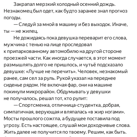
Закрапал мерзкий холодный осенний дождь.
Незнакомец был одет, как будто заранее знал прогноз
погоды.
— Следуй за мной в машину и без выходок. Иначе,
ты — не жилец.
Не дожидаясь пока девушка переварит его слова,
мужчина с тенью на лице проследовал
к припаркованному автомобилю на другой стороне
проезжей части. Как иногда случается, в этот момент
размышлять долго не пришлось, и чутьё подсказало
девушке: «Лучше не перечить». Человек, незнакомый
ранее, сам сел за руль. Рукой указал на переднее
сиденье рядом. Не включая фар, они на машине
покинули микрорайон. Обдумывать у девушки
не получалось, решал тот, кто рулит:
— Спортсменка, отличница-студентка, добрая,
симпатичная, верующая и вляпалась «в жир ногами».
Мосты прошлого сожгла, а будущее поставила под
угрозу. Есть настоящее, слушай мои доходчивые слова.
Жить далее не получится по твоему. Решим, как быть.