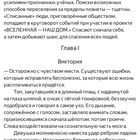
усилиями признанных учёных. Поиски возможных
способов переселения за пределы планеты — тщетны.
«Списанные» люди, приговорённые обществом,
попадают в круговорот событий при участии в проекте
«ВСЕЛЕННАЯ — НАШ ДОМ.» Спасают сначала себя,
а затем добывают шанс для спасения всех людей.
Глава I
Виктория
— Осторожно с чувством мести. Существуют ошибки,
которые исправлять бесполезно, за которые всю жизнь
расплачиваться придётся.
Тип, закутавшийся в длинный плащ, с надвинутой
на глаза шляпой, в очках с лёгкой тонировкой, беззвучно
подобрался и говорил в самое ухо. Его дыхание,
сопряжённое с голосом, заставляло внимать словам,
произносившимся сначала шёпотом, потом громче.
Слова воздействовали на сознательную часть мозга.
Девушка молниеносно нанесла удар ребром ладони
с целью защиты. Незнакомец блокирует и обращает