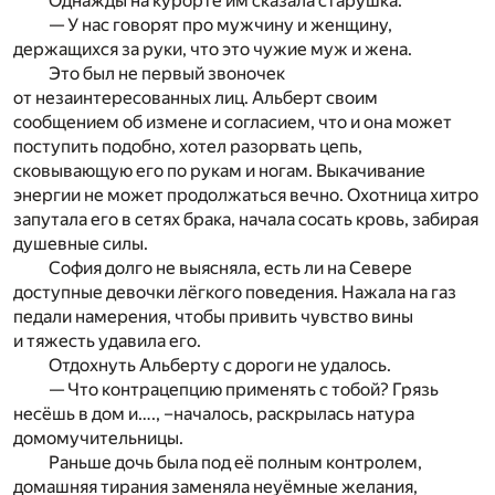
Однажды на курорте им сказала старушка:
— У нас говорят про мужчину и женщину,
держащихся за руки, что это чужие муж и жена.
Это был не первый звоночек
от незаинтересованных лиц. Альберт своим
сообщением об измене и согласием, что и она может
поступить подобно, хотел разорвать цепь,
сковывающую его по рукам и ногам. Выкачивание
энергии не может продолжаться вечно. Охотница хитро
запутала его в сетях брака, начала сосать кровь, забирая
душевные силы.
София долго не выясняла, есть ли на Севере
доступные девочки лёгкого поведения. Нажала на газ
педали намерения, чтобы привить чувство вины
и тяжесть удавила его.
Отдохнуть Альберту с дороги не удалось.
— Что контрацепцию применять с тобой? Грязь
несёшь в дом и…., –началось, раскрылась натура
домомучительницы.
Раньше дочь была под её полным контролем,
домашняя тирания заменяла неуёмные желания,