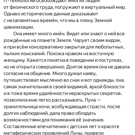
IT-технологии освобождают многих людей
от физического труда, погружают в виртуальный мир.
Однако исторические данные доказывают
с незапамятных времён, что мы в плену Земной
цивилизации.
Она имеет много имён. Видят или знают о ней все
рождённые на планете Земля. Чарует своим видом,
и при всём консервативно закрытая для любопытных,
пылких изысканий. Похожа нравом на восточную
женщину. Кажется понятна в поведении и поступках,
но не открыта совершенно. Долгое время она не давала
согласия на общение. Много думал наяву,
путешествовал мысленно во снах и вот однажды, она,
самая значительная в своей видимой, яркой близости
и в тоже время удалённости нераскрытых секретов,
позволила мне легко рассказывать. Луна —
хранительница ночи, возбуждающая страсти, после
долгих наблюдений, дала право обладать
возможностями для понимания её значения.
Составленные впечатления с детских лет о красоте
метафизических проявлений Луны, привели