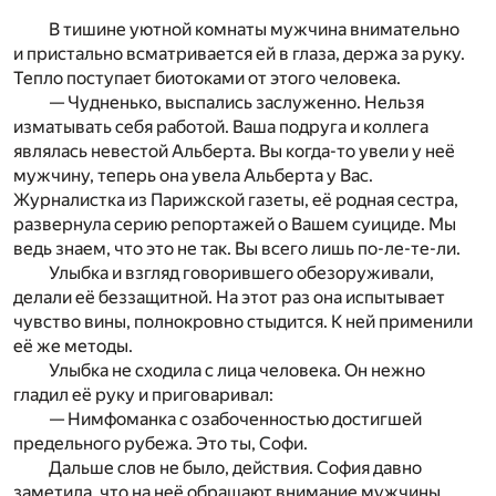
В тишине уютной комнаты мужчина внимательно
и пристально всматривается ей в глаза, держа за руку.
Тепло поступает биотоками от этого человека.
— Чудненько, выспались заслуженно. Нельзя
изматывать себя работой. Ваша подруга и коллега
являлась невестой Альберта. Вы когда-то увели у неё
мужчину, теперь она увела Альберта у Вас.
Журналистка из Парижской газеты, её родная сестра,
развернула серию репортажей о Вашем суициде. Мы
ведь знаем, что это не так. Вы всего лишь по-ле-те-ли.
Улыбка и взгляд говорившего обезоруживали,
делали её беззащитной. На этот раз она испытывает
чувство вины, полнокровно стыдится. К ней применили
её же методы.
Улыбка не сходила с лица человека. Он нежно
гладил её руку и приговаривал:
— Нимфоманка с озабоченностью достигшей
предельного рубежа. Это ты, Софи.
Дальше слов не было, действия. София давно
заметила, что на неё обращают внимание мужчины