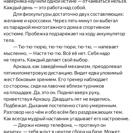
наверняка научили одной истине — отчаиваться нельзя.
Каждый день — это работа над собой.
Для физкультуры достаточно двух составляющих:
желание и кроссовки. Через пять минут он выбегал
из парадной многоэтажного дома в спортивном
костюме. Пробежка подзаряжает на ходу аккумулятор
тела.
— Тю-тю-тюрю, тю-тю-тюри, тю-тю, — напевает
мысленно, — Настя тю-тю. Всё её нет. Себя надо
не терять. Каждый делает свой выбор.
Аркаша, как заведённый механизм, преодолевал
пятикилометровую дистанцию. Видит едва уловимый
жест боковым зрением. Его тренер наблюдает
со стороны, сидя на лавочке вблизи турников
на площадке. Да, это он. Поднял вверх руку,
приветствуя Аркашу. Двадцать лет не виделись.
Подбежал. Дыхание постепенно стало умеренным.
Разговор ни о чём и обо всём без раздражающих тем.
Как всегда мудрый наставник угадывает его настроение.
— Держи номер телефона, — протянул он
визитку, — тебя ждут в центре сбора на базе. Может,