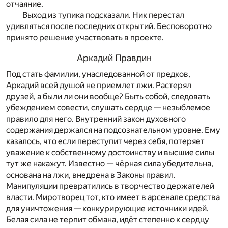
отчаяние.
Выход из тупика подсказали. Ник перестал
удивляться после последних открытий. Бесповоротно
принято решение участвовать в проекте.
Аркадий Правдин
Под стать фамилии, унаследованной от предков,
Аркадий всей душой не приемлет лжи. Растерял
друзей, а были ли они вообще? Быть собой, следовать
убеждением совести, слушать сердце — незыблемое
правило для него. Внутренний закон духовного
содержания держался на подсознательном уровне. Ему
казалось, что если переступит через себя, потеряет
уважение к собственному достоинству и высшие силы
тут же накажут. Известно — чёрная сила убедительна,
основана на лжи, внедрена в Законы правил.
Манипуляции превратились в творчество держателей
власти. Миротворец тот, кто имеет в арсенале средства
для уничтожения — конкурирующие источники идей.
Белая сила не терпит обмана, идёт степенно к сердцу