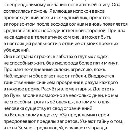
к непреодолимому желанию посвятить ей книгу. Она
согласилась помочь. Являющая испокон веков
превосходящий всех и вся чудный лик, прячется
за горизонтом после восхода солнца и вновь появляется
среди звёздного неба единственной стороной. Пришла
на свидание в телепатическом сне, а может быть
в настоящей реальности в отличие от моих прежних
убеждений.
Она всегда на страже, в заботах о глупых людях,
не способных жить без кислорода более пяти минут.
Прощает ежедневные склоки, агрессию, ложь.
Наблюдает и оберегает нас от гибели. Внедряется
таинственным сиянием прозрения в разум каждого
в нужное время. Расчёты элементарны. Долететь
до Луны вполне возможно за несколько дней, но мы
не способны трогать её одежды, потому что для
человека существует свод ограничений
по Вселенскому кодексу. «За пределами» герои
преодолевают пределы запретов. Узнают тайну о том,
что на Земле, среди людей, искажается правда