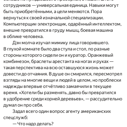
сотрудников — универсальная единица. Навыки могут
быть приобретёнными, а цели меняются. Пора
вернуться к своей изначальной специализации.
Компьютерщик-электронщик, одарённый интеллектом,
внешне превратился в груду мышц, боевая машина
в облике человека.
Дэн молча изучал мимику лица говорившего.
В глухой комнате было два стула и стол, по разные
стороны которого сидели он и куратор. Оранжевый
комбинезон, браслеты арестанта на ногах и руках —
такая перспектива на всю оставшуюся жизнь может
довести до отчаяния. В душе он смирился, пересмотрел
взгляды на многие вещи и людей в целом, но проблески
надежды впервые отчётливо замаячили в текущее
время. «Хотели бы разменять, давно бы превратился
в удобрение среди корней деревьев», — рассудительно
думал он про себя.
Задал всего один вопрос агенту американских
спецслужб:
— Что надо делать?