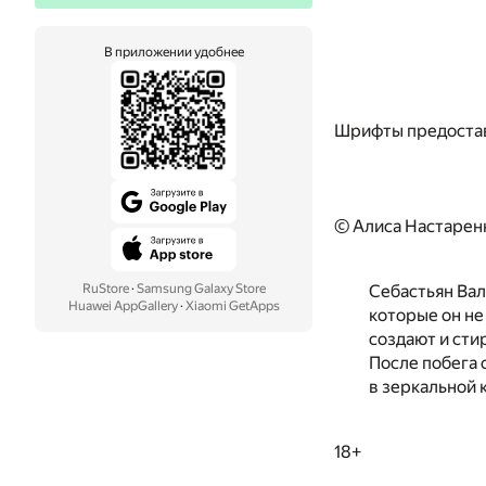
В приложении удобнее
Шрифты предоста
© Алиса Настарен
RuStore
·
Samsung Galaxy Store
Себастьян Валь
Huawei AppGallery
·
Xiaomi GetApps
которые он не
создают и сти
После побега 
в зеркальной 
18+