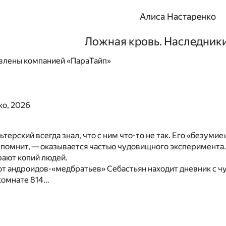
Алиса Настаренко
Ложная кровь. Наследник
влены компанией «ПараТайп»
ко, 2026
терский всегда знал, что с ним что-то не так. Его «безумие
 помнит, — оказывается частью чудовищного эксперимента. 
рают копий людей.
от андроидов-«медбратьев» Себастьян находит дневник с чу
комнате 814…