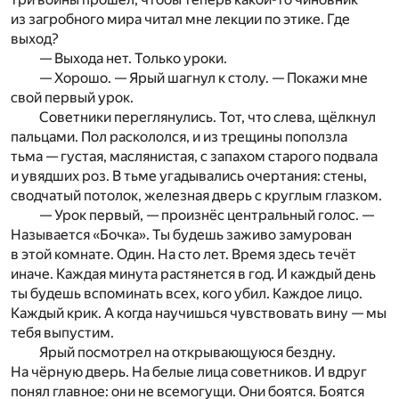
из загробного мира читал мне лекции по этике. Где
выход?
— Выхода нет. Только уроки.
— Хорошо. — Ярый шагнул к столу. — Покажи мне
свой первый урок.
Советники переглянулись. Тот, что слева, щёлкнул
пальцами. Пол раскололся, и из трещины поползла
тьма — густая, маслянистая, с запахом старого подвала
и увядших роз. В тьме угадывались очертания: стены,
сводчатый потолок, железная дверь с круглым глазком.
— Урок первый, — произнёс центральный голос. —
Называется «Бочка». Ты будешь заживо замурован
в этой комнате. Один. На сто лет. Время здесь течёт
иначе. Каждая минута растянется в год. И каждый день
ты будешь вспоминать всех, кого убил. Каждое лицо.
Каждый крик. А когда научишься чувствовать вину — мы
тебя выпустим.
Ярый посмотрел на открывающуюся бездну.
На чёрную дверь. На белые лица советников. И вдруг
понял главное: они не всемогущи. Они боятся. Боятся