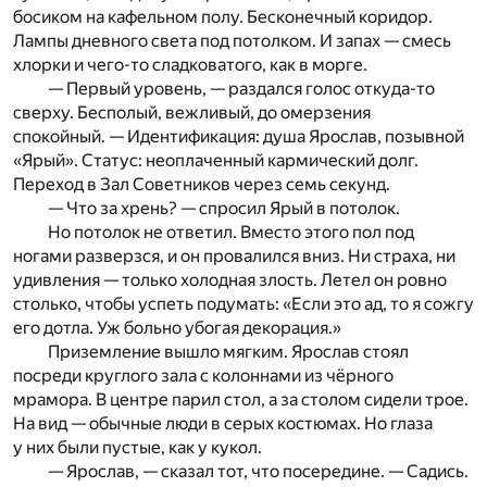
босиком на кафельном полу. Бесконечный коридор.
Лампы дневного света под потолком. И запах — смесь
хлорки и чего-то сладковатого, как в морге.
— Первый уровень, — раздался голос откуда-то
сверху. Бесполый, вежливый, до омерзения
спокойный. — Идентификация: душа Ярослав, позывной
«Ярый». Статус: неоплаченный кармический долг.
Переход в Зал Советников через семь секунд.
— Что за хрень? — спросил Ярый в потолок.
Но потолок не ответил. Вместо этого пол под
ногами разверзся, и он провалился вниз. Ни страха, ни
удивления — только холодная злость. Летел он ровно
столько, чтобы успеть подумать: «Если это ад, то я сожгу
его дотла. Уж больно убогая декорация.»
Приземление вышло мягким. Ярослав стоял
посреди круглого зала с колоннами из чёрного
мрамора. В центре парил стол, а за столом сидели трое.
На вид — обычные люди в серых костюмах. Но глаза
у них были пустые, как у кукол.
— Ярослав, — сказал тот, что посередине. — Садись.