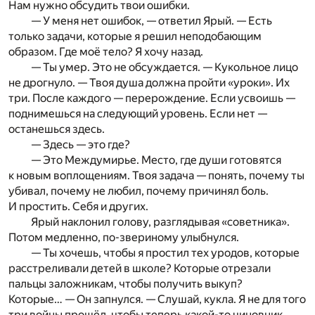
Нам нужно обсудить твои ошибки.
— У меня нет ошибок, — ответил Ярый. — Есть
только задачи, которые я решил неподобающим
образом. Где моё тело? Я хочу назад.
— Ты умер. Это не обсуждается. — Кукольное лицо
не дрогнуло. — Твоя душа должна пройти «уроки». Их
три. После каждого — перерождение. Если усвоишь —
поднимешься на следующий уровень. Если нет —
останешься здесь.
— Здесь — это где?
— Это Междумирье. Место, где души готовятся
к новым воплощениям. Твоя задача — понять, почему ты
убивал, почему не любил, почему причинял боль.
И простить. Себя и других.
Ярый наклонил голову, разглядывая «советника».
Потом медленно, по-звериному улыбнулся.
— Ты хочешь, чтобы я простил тех уродов, которые
расстреливали детей в школе? Которые отрезали
пальцы заложникам, чтобы получить выкуп?
Которые… — Он запнулся. — Слушай, кукла. Я не для того
три войны прошёл, чтобы теперь какой-то чиновник