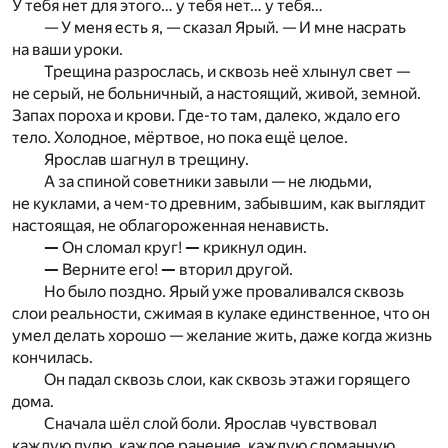
У тебя нет для этого… у тебя нет… у тебя…
— У меня есть я, — сказал Ярый. — И мне насрать
на ваши уроки.
Трещина разрослась, и сквозь неё хлынул свет —
не серый, не больничный, а настоящий, живой, земной.
Запах пороха и крови. Где-то там, далеко, ждало его
тело. Холодное, мёртвое, но пока ещё целое.
Ярослав шагнул в трещину.
А за спиной советники завыли — не людьми,
не куклами, а чем-то древним, забывшим, как выглядит
настоящая, не облагороженная ненависть.
—
Он сломал круг!
—
крикнул один.
—
Верните его!
—
вторил другой.
Но было поздно. Ярый уже проваливался сквозь
слои реальности, сжимая в кулаке единственное, что он
умел делать хорошо — желание жить, даже когда жизнь
кончилась.
Он падал сквозь слои, как сквозь этажи горящего
дома.
Сначала шёл слой боли. Ярослав чувствовал
каждую пулю, каждое ранение, каждую сломанную