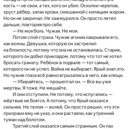
кость — не свои, а тех, кого он убил. Осколки черепов,
хруст рёбер, запах крови, смешанной с кипящим жиром.
Но он не закричал. Не зажмурился. Он просто летел
дальше, повторяя про себя:
— Не моя боль. Чужая. Не моя.
Потом слой страха. Чужие агонии накрывали его,
как волны. Девушка, которую он застрелил
на блокпосту, потому что она не остановилась. Старик,
которого он добил прикладом, потому что тот не хотел
бросать гранату. Ребёнок в подвале — тот самый,
которого он не успел. Война не выбирает. Ярый знал это.
Но чужие глаза всё равно вгрызались в него, как клещи.
— Убирайтесь, — прошептал он. — Все вы уже
мертвы. Я тоже. Не мешайте.
И они отступили. Не потому, что испугались —
мёртвые не боятся. А потому, что Ярый оказался
сильнее. Не телом — волей. Он просто решил, что эти
призраки ему не указ, и они растаяли, как утренний
туман над болотом.
Третий слой оказался самым странным. Он пах