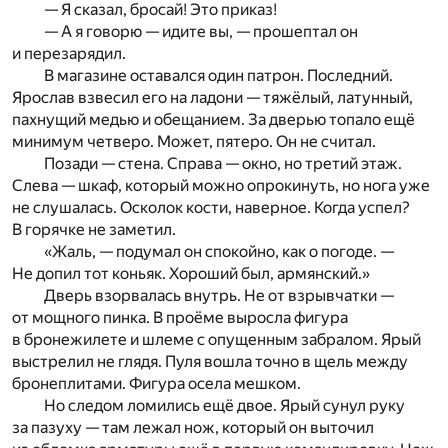
— Я сказал, бросай! Это приказ!
— А я говорю — идите вы, — прошептал он
и перезарядил.
В магазине оставался один патрон. Последний.
Ярослав взвесил его на ладони — тяжёлый, латунный,
пахнущий медью и обещанием. За дверью топало ещё
минимум четверо. Может, пятеро. Он не считал.
Позади — стена. Справа — окно, но третий этаж.
Слева — шкаф, который можно опрокинуть, но нога уже
не слушалась. Осколок кости, наверное. Когда успел?
В горячке не заметил.
«Жаль, — подумал он спокойно, как о погоде. —
Не допил тот коньяк. Хороший был, армянский.»
Дверь взорвалась внутрь. Не от взрывчатки —
от мощного пинка. В проёме выросла фигура
в бронежилете и шлеме с опущенным забралом. Ярый
выстрелил не глядя. Пуля вошла точно в щель между
бронеплитами. Фигура осела мешком.
Но следом ломились ещё двое. Ярый сунул руку
за пазуху — там лежал нож, который он выточил