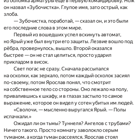
из обломка арматуры ещё в первую командировку. Нож
он назвал «Зубочистка». Глупое имя, зато острый, как
злоба.
— Зубочистка, поработай, — сказал он, и это были
его последние слова в этом мире.
Первый из вошедших успел вскинуть автомат,
но Ярый уже был внутри его защиты. Лезвие вошло под
рёбра, провернулось, вышло. Второй оказался
быстрее — он не стал целиться, просто ударил
прикладом в висок.
Свет погас не сразу. Сначала рассыпался
на осколки, как зеркало, потом каждый осколок засиял
по-своему, потом Ярослав понял, что смотрит
на собственное тело со стороны. Оно лежало на полу,
привалившись к шкафу, и в глазах застыло то самое
выражение, которое он видел у сотен убитых им людей.
«Сволочи, — мысленно выругался Ярый. — Полы
испачкали.»
Ожидал ли он тьмы? Туннеля? Ангелов с трубами?
Ничего такого. Просто комнату заволокло серым
туманом, а когда туман рассеялся, Ярослав стоял