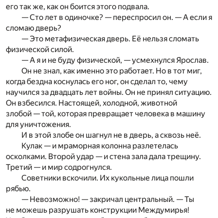
его так же, как он боится этого подвала.
— Сто лет в одиночке? — переспросил он. — А если я
сломаю дверь?
— Это метафизическая дверь. Её нельзя сломать
физической силой.
— А я и не буду физической, — усмехнулся Ярослав.
Он не знал, как именно это работает. Но в тот миг,
когда бездна коснулась его ног, он сделал то, чему
научился за двадцать лет войны. Он не принял ситуацию.
Он взбесился. Настоящей, холодной, животной
злобой — той, которая превращает человека в машину
для уничтожения.
И в этой злобе он шагнул не в дверь, а сквозь неё.
Кулак — и мраморная колонна разлетелась
осколками. Второй удар — и стена зала дала трещину.
Третий — и мир содрогнулся.
Советники вскочили. Их кукольные лица пошли
рябью.
— Невозможно! — закричал центральный. — Ты
не можешь разрушать конструкции Междумирья!