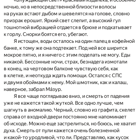
ночью, но в непосредственной близости волосы
на руках встают дыбом и шевелятся на голове, словно
призрак ерошит. Яркий свет слепит, а высокий гул
тошнотной вибрацией отдается в брюхе и подкатывает
к горлу. Снорки боятся его, убегают.
Я истощен, воды осталось на один палец в кофейной
банке, к тому же она подтекает. Под ней все ширится
мокрое пятно, и я ничего с этим поделать не могу. Еды
никакой. Бессонные ночи, страх, безнадега измотали
в конец, на чертовом балконе чувствую себя, как
в клетке, и неоткуда ждать помощи. Остался с СПС
и двумя обоймами к нему. Мой шмотник, как и калаш,
наверное, забрал Ма́зур.
Я все чаще поглядываю вниз, и смерть от падения
уже не кажется такой жуткой. Все одно лучше, чем
шагнуть в аномалию. Черный, словно из графита, скелет
справа от входной двери постоянно мне напоминает
об исходе. Можно еще застрелиться, но боюсь, не хватит
духа. Смерть от пули кажется очень болезненной
и какой-то уродливой, что ли. Представляю, как кусок