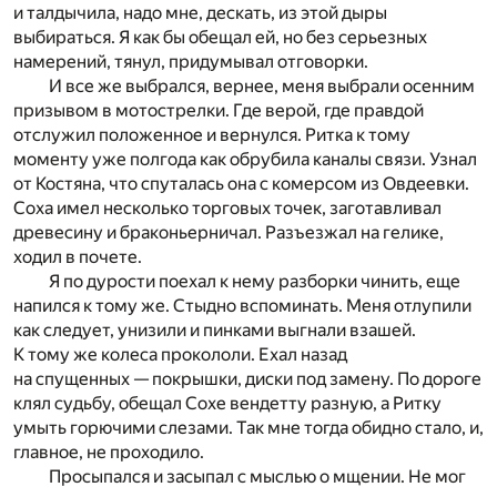
и талдычила, надо мне, дескать, из этой дыры
выбираться. Я как бы обещал ей, но без серьезных
намерений, тянул, придумывал отговорки.
И все же выбрался, вернее, меня выбрали осенним
призывом в мотострелки. Где верой, где правдой
отслужил положенное и вернулся. Ритка к тому
моменту уже полгода как обрубила каналы связи. Узнал
от Костяна, что спуталась она с комерсом из Овдеевки.
Соха имел несколько торговых точек, заготавливал
древесину и браконьерничал. Разъезжал на гелике,
ходил в почете.
Я по дурости поехал к нему разборки чинить, еще
напился к тому же. Стыдно вспоминать. Меня отлупили
как следует, унизили и пинками выгнали взашей.
К тому же колеса прокололи. Ехал назад
на спущенных — покрышки, диски под замену. По дороге
клял судьбу, обещал Сохе вендетту разную, а Ритку
умыть горючими слезами. Так мне тогда обидно стало, и,
главное, не проходило.
Просыпался и засыпал с мыслью о мщении. Не мог