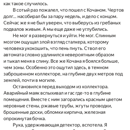
как такое случилось.
В сотый раз пожалел, что пошел с Кочаном. Чертов
долг… насобирал бы за пару недель, и дело с концом.
Сейчас же я не был уверен, что выберусь из гребаных
подвалов живым. А мы еще даже не углубились.
Не мог я развернуться и уйти. Не мог. Спинным
мозгом ощущал злой взгляд сталкера, которому
человека укокошить, что пень пнуть. Ствол его
автомата словно удлинился невероятным образом
и тыкал меня в спину. Все же Кочана я боялся больше,
чем зоны. Особенно это ощутил здесь, в темном
заброшенном коллекторе, на глубине двух метров под
землей, почти в могиле.
Остановился перед выходом из коллектора.
Аварийный маяк вспыхивал и гас где-то в глубине
помещения. Вместе с ним загорались красным цветом
неровные стены, ржавые трубы, жгуты проводки,
брошенные доски, обломки кирпича, железная
опрокинутая бочка.
Рука, удерживающая детектор, вспотела. Я