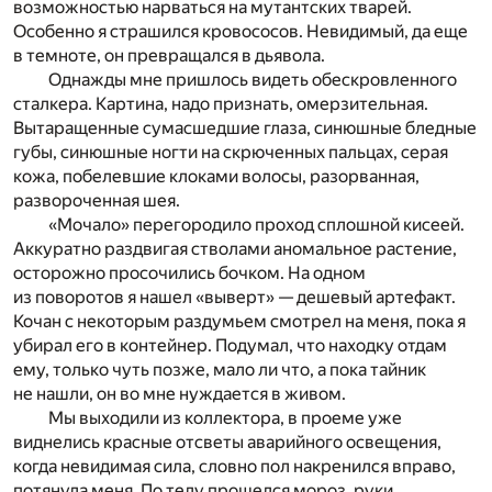
возможностью нарваться на мутантских тварей.
Особенно я страшился кровососов. Невидимый, да еще
в темноте, он превращался в дьявола.
Однажды мне пришлось видеть обескровленного
сталкера. Картина, надо признать, омерзительная.
Вытаращенные сумасшедшие глаза, синюшные бледные
губы, синюшные ногти на скрюченных пальцах, серая
кожа, побелевшие клоками волосы, разорванная,
развороченная шея.
«Мочало» перегородило проход сплошной кисеей.
Аккуратно раздвигая стволами аномальное растение,
осторожно просочились бочком. На одном
из поворотов я нашел «выверт» — дешевый артефакт.
Кочан с некоторым раздумьем смотрел на меня, пока я
убирал его в контейнер. Подумал, что находку отдам
ему, только чуть позже, мало ли что, а пока тайник
не нашли, он во мне нуждается в живом.
Мы выходили из коллектора, в проеме уже
виднелись красные отсветы аварийного освещения,
когда невидимая сила, словно пол накренился вправо,
потянула меня. По телу прошелся мороз, руки