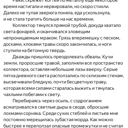
Рыки, скрежет когтей по металлу еще некоторое
время настигали и нервировали, но скоро стихли.
Далеко не тупая зверюга поняла, еда ускользнула,
и не стала тратить больше на нас времени.
Коллектор тянулся прямой трубой, докуда хватало
света фонарей, и оканчивался зловещим
непроницаемым мраком. Грязь вперемешку с песком,
досками, клоками травы скоро закончилась, и ноги
ступили на бетонную твердь.
Дважды пришлось преодолевать обвалы. Кучи
земли, проросшие травой, заполняли все пространство
коллектора, оставляя небольшие лазы вверху. Серые
пятна дневного света расползались по склизким стенам,
высвечивали бледную, почти бесцветную траву,
которая всеми силами старалась выжить и тянулась
чахлыми побегами к свету.
Перебираясь через осыпь, с содроганием
всматривался в светлые дыры в своде, обросшие
лохмами сорняка. Среди сухих стеблей и листьев мне
постоянно мерещилась зубастая морда. Как можно
быстрее я переползал опасные промежутки и не считал