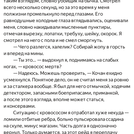
таким взглядом, словно убойщик на бычка. Смотрел
всего несколько секунд, но за это время у меня
полжизни промелькнуло перед глазами. Его
равнодушные холодные глаза вглядывались, оценивали
меня, словно накидывали мысленные пунктиры,
отмечая вырезку, лопатки, требуху, шейку, окорок. Я
смотрел на него с пола и не смел сморгнуть.
— Чего разлегся, халелик? Собирай жопу в горсть
и вперед на мины.
— Ты это… — выдохнул я, поднимаясь на слабых
ногах, — кровосос мертв?
— Надеюсь. Можешь проверить, — Кочан ехидно
усмехнулся. Понятное дело, он не считал меня за ровню
и за сталкера вообще. Я был для него отмычкой, ходячим
детектором, запасными боеприпасами, приманкой,
а после этого взгляда, вполне может статься,
и консервами.
Ситуацию с кровососом я отработал хуже некуда —
ломили отбитые ребра, больно пульсировала ссадина
на скуле, минус магазин. Часть долга я однозначно
вернул. Только думается, за этот рейд я переплачу