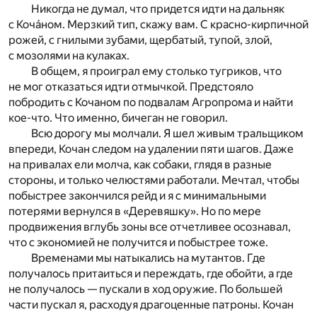
Никогда не думал, что придется идти на дальняк
с Коча́ном. Мерзкий тип, скажу вам. С красно-кирпичной
рожей, с гнилыми зубами, щербатый, тупой, злой,
с мозолями на кулаках.
В общем, я проиграл ему столько тугриков, что
не мог отказаться идти отмычкой. Предстояло
побродить с Кочаном по подвалам Агропрома и найти
кое-что. Что именно, бичеган не говорил.
Всю дорогу мы молчали. Я шел живым тральщиком
впереди, Кочан следом на удалении пяти шагов. Даже
на привалах ели молча, как собаки, глядя в разные
стороны, и только челюстями работали. Мечтал, чтобы
побыстрее закончился рейд и я с минимальными
потерями вернулся в «Деревяшку». Но по мере
продвижения вглубь зоны все отчетливее осознавал,
что с экономией не получится и побыстрее тоже.
Временами мы натыкались на мутантов. Где
получалось притаиться и переждать, где обойти, а где
не получалось — пускали в ход оружие. По большей
части пускал я, расходуя драгоценные патроны. Кочан