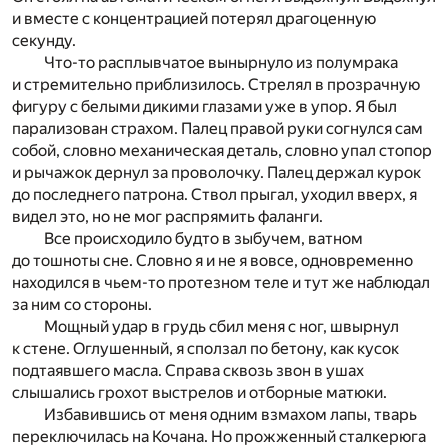
и вместе с концентрацией потерял драгоценную
секунду.
Что-то расплывчатое вынырнуло из полумрака
и стремительно приблизилось. Стрелял в прозрачную
фигуру с белыми дикими глазами уже в упор. Я был
парализован страхом. Палец правой руки согнулся сам
собой, словно механическая деталь, словно упал стопор
и рычажок дернул за проволочку. Палец держал курок
до последнего патрона. Ствол прыгал, уходил вверх, я
видел это, но не мог распрямить фаланги.
Все происходило будто в зыбучем, ватном
до тошноты сне. Словно я и не я вовсе, одновременно
находился в чьем-то протезном теле и тут же наблюдал
за ним со стороны.
Мощный удар в грудь сбил меня с ног, швырнул
к стене. Оглушенный, я сползал по бетону, как кусок
подтаявшего масла. Справа сквозь звон в ушах
слышались грохот выстрелов и отборные матюки.
Избавившись от меня одним взмахом лапы, тварь
переключилась на Кочана. Но прожженный сталкерюга