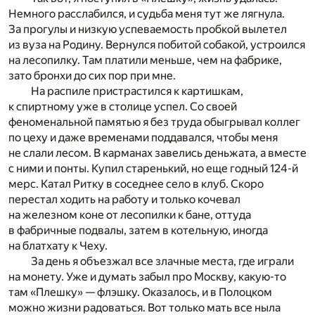
Немного расслабился, и судьба меня тут же лягнула.
За прогулы и низкую успеваемость пробкой вылетел
из вуза на Родину. Вернулся побитой собакой, устроился
на лесопилку. Там платили меньше, чем на фабрике,
зато бронхи до сих пор при мне.
На распиле пристрастился к картишкам,
к спиртному уже в столице успел. Со своей
феноменальной памятью я без труда обыгрывал коллег
по цеху и даже временами поддавался, чтобы меня
не слали лесом. В карманах завелись деньжата, а вместе
с ними и понты. Купил старенький, но еще годный 124-й
мерс. Катал Ритку в соседнее село в клуб. Скоро
перестал ходить на работу и только кочевал
на железном коне от лесопилки к бане, оттуда
в фабричные подвалы, затем в котельную, иногда
на блатхату к Чеху.
За день я объезжал все злачные места, где играли
на монету. Уже и думать забыл про Москву, какую-то
там «Плешку» — флэшку. Оказалось, и в Полоцком
можно жизни радоваться. Вот только мать все ныла