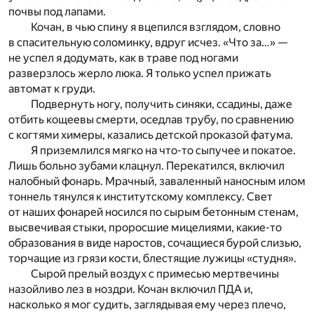
почвы под лапами.
Кочан, в чью спину я вцепился взглядом, словно
в спасительную соломинку, вдруг исчез. «Что за…» —
не успел я додумать, как в траве под ногами
разверзлось жерло люка. Я только успел прижать
автомат к груди.
Подвернуть ногу, получить синяки, ссадины, даже
отбить кощеевы смерти, оседлав трубу, по сравнению
с когтями химеры, казались детской проказой фатума.
Я приземлился мягко на что-то сыпучее и покатое.
Лишь больно зубами клацнул. Перекатился, включил
налобный фонарь. Мрачный, заваленный наносным илом
тоннель тянулся к институтскому комплексу. Свет
от наших фонарей носился по сырым бетонным стенам,
высвечивая стыки, проросшие мицелиями, какие-то
образования в виде наростов, сочащиеся бурой слизью,
торчащие из грязи кости, блестящие лужицы «студня».
Сырой прелый воздух с примесью мертвечины
назойливо лез в ноздри. Кочан включил ПДА и,
насколько я мог судить, заглядывая ему через плечо,