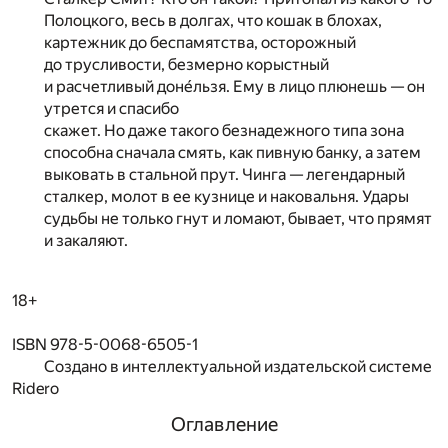
Полоцкого, весь в долгах, что кошак в блохах,
картежник до беспамятства, осторожный
до трусливости, безмерно корыстный
и расчетливый доне́льзя. Ему в лицо плюнешь — он
утрется и спасибо
скажет. Но даже такого безнадежного типа зона
способна сначала смять, как пивную банку, а затем
выковать в стальной прут. Чинга — легендарный
сталкер, молот в ее кузнице и наковальня. Удары
судьбы не только гнут и ломают, бывает, что прямят
и закаляют.
18+
ISBN 978-5-0068-6505-1
Создано в интеллектуальной издательской системе
Ridero
Оглавление