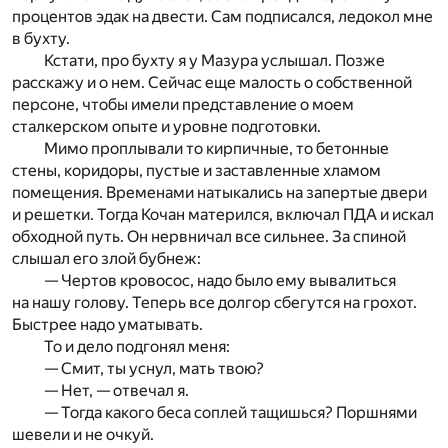
процентов эдак на двести. Сам подписался, ледокол мне
в бухту.
Кстати, про бухту я у Мазура услышал. Позже
расскажу и о нем. Сейчас еще малость о собственной
персоне, чтобы имели представление о моем
сталкерском опыте и уровне подготовки.
Мимо проплывали то кирпичные, то бетонные
стены, коридоры, пустые и заставленные хламом
помещения. Временами натыкались на запертые двери
и решетки. Тогда Кочан матерился, включал ПДА и искал
обходной путь. Он нервничал все сильнее. За спиной
слышал его злой бубнеж:
— Чертов кровосос, надо было ему вывалиться
на нашу голову. Теперь все долгор сбегутся на грохот.
Быстрее надо уматывать.
То и дело подгонял меня:
— Смит, ты уснул, мать твою?
— Нет, — отвечал я.
— Тогда какого беса соплей тащишься? Поршнями
шевели и не очкуй.