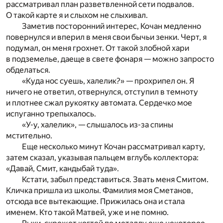
рассматривал план разветвленной сети подвалов.
О такой карте я и слыхом не слыхивал.
Заметив посторонний интерес, Кочан медленно
повернулся и вперил в меня свои бычьи зенки. Черт, я
подумал, он меня грохнет. От такой злобной хари
в подземелье, даеще в свете фонаря — можно запросто
обделаться.
«Куда нос суешь, халелик?» — прохрипел он. Я
ничего не ответил, отвернулся, отступил в темноту
и плотнее сжал рукоятку автомата. Сердечко мое
испуганно трепыхалось.
«У-у, халелик», — слышалось из-за спины
мстительно.
Еще несколько минут Кочан рассматривал карту,
затем сказал, указывая пальцем вглубь коллектора:
«Давай, Смит, кандыбай туда».
Кстати, забыл представиться. Звать меня Смитом.
Кличка пришла из школы. Фамилия моя Сметанов,
отсюда все вытекающие. Прижилась она и стала
именем. Кто такой Матвей, уже и не помню.