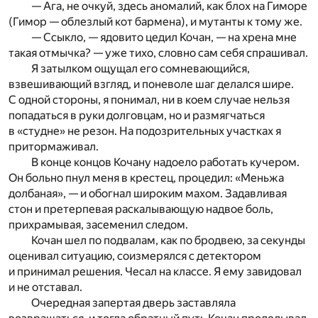
— Ага, не очкуй, здесь аномалий, как блох на Гиморе
(Гимор — облезлый кот бармена), и мутанты к тому же.
— Ссыкло, — ядовито цедил Кочан, — на хрена мне
такая отмычка? — уже тихо, словно сам себя спрашивал.
Я затылком ощущал его сомневающийся,
взвешивающий взгляд, и поневоле шаг делался шире.
С одной стороны, я понимал, ни в коем случае нельзя
попадаться в руки долговцам, но и размягчаться
в «студне» не резон. На подозрительных участках я
притормаживал.
В конце концов Кочану надоело работать кучером.
Он больно пнул меня в крестец, процедил: «Меньжа
долбаная», — и обогнал широким махом. Задавливая
стон и претерпевая раскалывающую надвое боль,
прихрамывая, засеменил следом.
Кочан шел по подвалам, как по бродвею, за секунды
оценивал ситуацию, соизмерялся с детектором
и принимал решения. Чесал на классе. Я ему завидовал
и не отставал.
Очередная запертая дверь заставляла