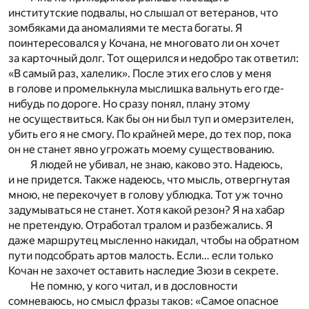
институтские подвалы, но слышал от ветеранов, что
зомбяками да аномалиями те места богаты. Я
поинтересовался у Кочана, не многовато ли он хочет
за карточный долг. Тот ощерился и недобро так ответил:
«В самый раз, халелик». После этих его слов у меня
в голове и промелькнула мыслишка вальнуть его где-
нибудь по дороге. Но сразу понял, плану этому
не осуществиться. Как бы он ни был туп и омерзителен,
убить его я не смогу. По крайней мере, до тех пор, пока
он не станет явно угрожать моему существованию.
Я людей не убивал, не знаю, каково это. Надеюсь,
и не придется. Также надеюсь, что мысль, отвергнутая
мною, не перекочует в голову ублюдка. Тот уж точно
задумываться не станет. Хотя какой резон? Я на хабар
не претендую. Отработал тралом и разбежались. Я
даже маршрутец мысленно накидал, чтобы на обратном
пути подсобрать артов малость. Если… если только
Кочан не захочет оставить наследие Зюзи в секрете.
Не помню, у кого читал, и в дословности
сомневаюсь, но смысл фразы таков: «Самое опасное