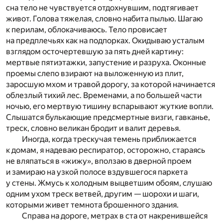
сна тело не чувствуется отдохнувшим, подтягивает
живот. Голова тяжелая, словно набита пылью. Шагаю
к перилам, облокачиваюсь. Тело провисает
на предплечьях как на подпорках. Окидываю усталым
взглядом осточертевшую за пять дней картину:
мертвые пятиэтажки, запустение и разруха. Оконные
проемы слепо взирают на выложенную из плит,
заросшую мхом и травой дорогу, за которой начинается
облезлый тихий лес. Временами, а по большей части
ночью, его мертвую тишину вспарывают жуткие вопли.
Слышатся булькающие предсмертные визги, гавканье,
треск, словно великан бродит и валит деревья.
Иногда, когда трескучая темень приближается
к домам, я надеваю респиратор, осторожно, стараясь
не вляпаться в «жижу», вползаю в дверной проем
и замираю на узкой полосе вздувшегося паркета
у стены. Жмусь к холодным выцветшим обоям, слушаю
одним ухом треск ветвей, другим — шорохи и шаги,
которыми живет темнота брошенного здания.
Справа на дороге, метрах в ста от накренившейся