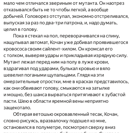
мало чем отличался звериным от мутанта. Он наотрез
отказывался быть не то чтобы легкой, а вообще
добычей. Головорез отступал, экономно отстреливался,
выпуская за раз по два-три патрона, и, надо думать,
целил в голову.
Пока я стекал на пол, переворачивался на спину,
нащупывал автомат, Кочан уже добивал проявившегося
кровососа своим сайлент-хилом. Он кромсал его
с толком, выверяя удары и прикладывая изрядную силу.
Мутант лежал перед ним на полу в луже крови,
вздрагивал под ударами, булькал кровью и вяло
шевелил погаными щупальцами. Глядя на эти
омерзительные отростки, мне в красках представилось,
как они обвивают голову, смыкаются на затылке
и мощно, без шанса вырваться притягивают к зубастой
пасти. Шею в области яремной вены неприятно
защекотало.
Обтирая ветошью окровавленный тесак, Кочан,
словно рисуясь, вразвалочку подошел ко мне,
остановился в полуметре, посмотрел сверху вниз