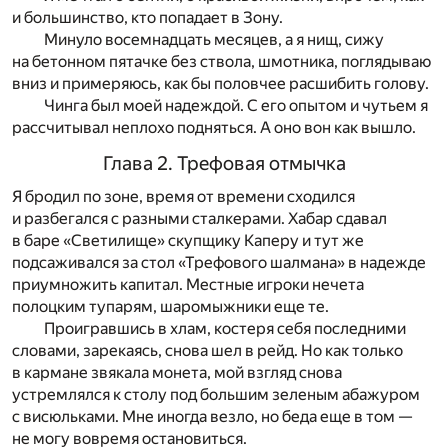
и большинство, кто попадает в Зону.
Минуло восемнадцать месяцев, а я нищ, сижу
на бетонном пятачке без ствола, шмотника, поглядываю
вниз и примеряюсь, как бы половчее расшибить голову.
Чинга был моей надеждой. С его опытом и чутьем я
рассчитывал неплохо подняться. А оно вон как вышло.
Глава 2. Трефовая отмычка
Я бродил по зоне, время от времени сходился
и разбегался с разными сталкерами. Хабар сдавал
в баре «Светилище» скупщику Каперу и тут же
подсаживался за стол «Трефового шалмана» в надежде
приумножить капитал. Местные игроки нечета
полоцким тупарям, шаромыжники еще те.
Проигравшись в хлам, костеря себя последними
словами, зарекаясь, снова шел в рейд. Но как только
в кармане звякала монета, мой взгляд снова
устремлялся к столу под большим зеленым абажуром
с висюльками. Мне иногда везло, но беда еще в том —
не могу вовремя остановиться.