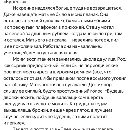
«Буренка».
Искренне надеялся больше туда не возвращаться.
Даже навещать мать не было в моих планах. Она
осталась в тесной однушке с бумажными обоями
и с треснутым плафоном в прихожей. Отец умотал
на севера́ за длинным рублем, когда мне было три, там
и остался. Мать его не искала — невелика потеря, пил
и ее поколачивал. Работала она на «валяльке»
учетчицей, вечно уставшая и злая.
Моим воспитанием занимались школа да улица. Рос,
как сорняк придорожный. Если бы не периодические
росписи моего чресла широким ремнем (все, что
осталось от отца), я бы прямиком после восьмого угодил
на фабрику. Мать постоянно пугала ею. До сих пор
слышу ее сиплый, будто простуженный голос: «Будешь
двояки носить, пойдешь валяльщиком шерсть
шелудивую в кислоте мочить. К тридцати годам
выкашляешь бронхи, а еще через пяток, в лучшем
случае, если курить не будешь, за ними полетят
и легкие».
Так вот, я поступил в «Плешку», жизнь удалась.