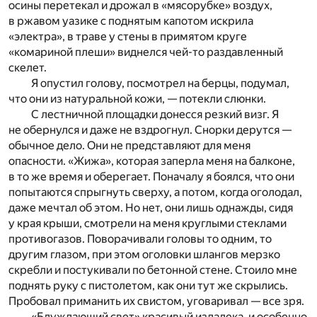
осины перетекал и дрожал в «мясорубке» воздух,
в ржавом уазике с поднятым капотом искрила
«электра», в траве у стены в примятом круге
«комариной плеши» виднелся чей-то раздавленный
скелет.
Я опустил голову, посмотрел на берцы, подумал,
что они из натуральной кожи, — потекли слюнки.
С лестничной площадки донесся резкий визг. Я
не обернулся и даже не вздрогнул. Снорки дерутся —
обычное дело. Они не представляют для меня
опасности. «Жижа», которая заперла меня на балконе,
в то же время и оберегает. Поначалу я боялся, что они
попытаются спрыгнуть сверху, а потом, когда оголодал,
даже мечтал об этом. Но нет, они лишь однажды, сидя
у края крыши, смотрели на меня круглыми стеклами
противогазов. Поворачивали головы то одним, то
другим глазом, при этом оголовки шлангов мерзко
скребли и постукивали по бетонной стене. Стоило мне
поднять руку с пистолетом, как они тут же скрылись.
Пробовал приманить их свистом, уговаривал — все зря.
«Блуждающий свет» красивый издалека, и особенно