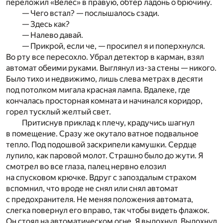
переложил «Велес» в правую, обтер ладонь о брючину.
— Чего встал? — послышалось сзади.
— Здесь как?
— Налево давай.
— Прикрой, если че, — просипел я и поперхнулся.
Во рту все пересохло. Убрал детектор в карман, взял
автомат обеими руками. Выглянул из-за стены — никого.
Было тихо и недвижимо, лишь слева метрах в десяти
под потолком мигала красная лампа. Вдалеке, где
кончалась просторная комната и начинался коридор,
горел тусклый желтый свет.
Притиснув приклад к плечу, крадучись шагнул
в помещение. Сразу же окутало ватное подвальное
тепло. Под подошвой заскрипели камушки. Сердце
лупило, как паровой молот. Страшно было до жути. Я
смотрел во все глаза, палец нервно елозил
на спусковом крючке. Вдруг с запоздалым страхом
вспомнил, что вроде не снял или снял автомат
с предохранителя. Не меняя положения автомата,
слегка повернул его вправо, так чтобы видеть флажок.
Он стоял на автоматическом огне. Я выдохнул. Выдохнул