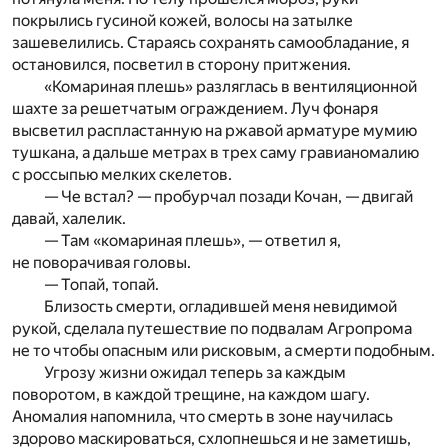
покрылись гусиной кожей, волосы на затылке
зашевелились. Стараясь сохранять самообладание, я
остановился, посветил в сторону притжения.
«Комариная плешь» разляглась в вентиляционной
шахте за решетчатым ограждением. Луч фонаря
высветил распластанную на ржавой арматуре мумию
тушкана, а дальше метрах в трех саму гравианомалию
с россыпью мелких скелетов.
— Че встал? — пробурчал позади Кочан, — двигай
давай, халелик.
— Там «комариная плешь», — ответил я,
не поворачивая головы.
— Топай, топай.
Близость смерти, огладившей меня невидимой
рукой, сделала путешествие по подвалам Агропрома
не то чтобы опасным или рисковым, а смерти подобным.
Угрозу жизни ожидал теперь за каждым
поворотом, в каждой трещине, на каждом шагу.
Аномалия напомнила, что смерть в зоне научилась
здорово маскироваться, схлопнешься и не заметишь,