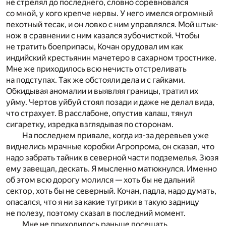
не стрелял до последнего, словно соревновался
со мной, у кого крепче нервы. У него имелся огромный
пехотный тесак, и он ловко с ним управлялся. Мой штык-
нож в сравнении с ним казался зубочисткой. Чтобы
не тратить боеприпасы, Кочан орудовал им как
индийский крестьянин мачетеро в сахарном тростнике.
Мне же приходилось всю нечисть отстреливать
на подступах. Так же обстояли дела и с гайками.
Обкидывая аномалии и выявляя границы, тратил их
уйму. Чертов уйбуй стоял позади и даже не делал вида,
что страхует. В расслабоне, опустив калаш, тянул
сигаретку, изредка взглядывая по сторонам.
На последнем привале, когда из-за деревьев уже
виднелись мрачные коробки Агропрома, он сказал, что
надо забрать тайник в северной части подземелья. Зюзя
ему завещал, дескать. Я мысленно матюкнулся. Именно
об этом всю дорогу молился — хоть бы не дальний
сектор, хоть бы не северный. Кочан, падла, надо думать,
опасался, что я ни за какие тугрики в такую задницу
не полезу, поэтому сказал в последний момент.
Мне не приходилось раньше посещать