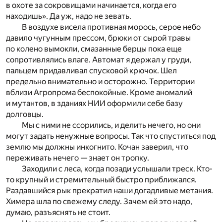
в охоте за сокровищами начинается, когда его
находишь». Да уж, надо не зевать.
В воздухе висела противная морось, серое небо
давило чугунным прессом, брюки от сырой травы
по колено вымокли, смазанные берцы пока еще
сопротивлялись влаге. Автомат я держал у груди,
пальцем придавливал спусковой крючок. Шел
предельно внимательно и осторожно. Территории
вблизи Агропрома беспокойные. Кроме аномалий
и мутантов, в зданиях НИИ оформили себе базу
долговцы.
Мы с ними не ссорились, и делить нечего, но они
могут задать ненужные вопросы. Так что спуститься под
землю мы должны инкогнито. Кочан заверил, что
переживать нечего — знает он тропку.
Заходили с леса, когда позади услышали треск. Кто-
то крупный и стремительный быстро приближался.
Раздавшийся рык прекратил наши догадливые метания.
Химера шла по свежему следу. Зачем ей это надо,
думаю, разъяснять не стоит.