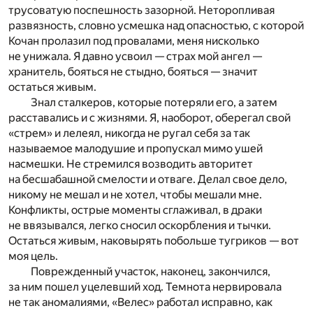
трусоватую поспешность зазорной. Неторопливая
развязность, словно усмешка над опасностью, с которой
Кочан пролазил под провалами, меня нисколько
не унижала. Я давно усвоил — страх мой ангел —
хранитель, бояться не стыдно, бояться — значит
остаться живым.
Знал сталкеров, которые потеряли его, а затем
расставались и с жизнями. Я, наоборот, оберегал свой
«стрем» и лелеял, никогда не ругал себя за так
называемое малодушие и пропускал мимо ушей
насмешки. Не стремился возводить авторитет
на бесшабашной смелости и отваге. Делал свое дело,
никому не мешал и не хотел, чтобы мешали мне.
Конфликты, острые моменты сглаживал, в драки
не ввязывался, легко сносил оскорбления и тычки.
Остаться живым, наковырять побольше тугриков — вот
моя цель.
Поврежденный участок, наконец, закончился,
за ним пошел уцелевший ход. Темнота нервировала
не так аномалиями, «Велес» работал исправно, как