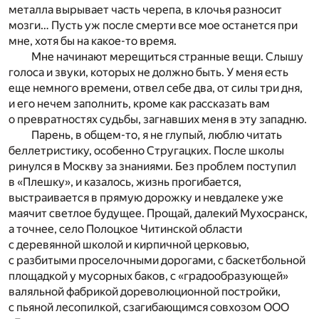
металла вырывает часть черепа, в клочья разносит
мозги… Пусть уж после смерти все мое останется при
мне, хотя бы на какое-то время.
Мне начинают мерещиться странные вещи. Слышу
голоса и звуки, которых не должно быть. У меня есть
еще немного времени, отвел себе два, от силы три дня,
и его нечем заполнить, кроме как рассказать вам
о превратностях судьбы, загнавших меня в эту западню.
Парень, в общем-то, я не глупый, люблю читать
беллетристику, особенно Стругацких. После школы
ринулся в Москву за знаниями. Без проблем поступил
в «Плешку», и казалось, жизнь прогибается,
выстраивается в прямую дорожку и невдалеке уже
маячит светлое будущее. Прощай, далекий Мухосранск,
а точнее, село Полоцкое Читинской области
с деревянной школой и кирпичной церковью,
с разбитыми проселочными дорогами, с баскетбольной
площадкой у мусорных баков, с «градообразующей»
валяльной фабрикой дореволюционной постройки,
с пьяной лесопилкой, сзагибающимся совхозом ООО