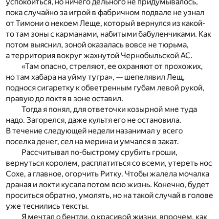
успокоиться, но ничего дельного не придумывалось,
пока случайно за игрой в фабричном подвале не узнал
от Тимони о некоем Леще, который вернулся из какой-
то там зоны с карманами, набитыми бабуленчиками. Как
потом выяснил, зоной оказалась вовсе не тюрьма,
а территория вокруг жахнутой Чернобыльской АС.
«Там опасно, стреляют, ее охраняют от прохожих,
но там хабара на уйму тугра», — шепелявил Лещ,
поднося сигаретку к обветренным губам левой рукой,
правую до локтя в зоне оставил.
Тогда я понял, для ответочки козырной мне туда
надо. Загорелся, даже культя его не остановила.
В течение следующей недели назанимал у всего
поселка денег, сел на мерина и умчался в закат.
Рассчитывал по-быстрому срубить гроши,
вернуться королем, расплатиться со всеми, утереть нос
Сохе, а главное, огорчить Ритку. Чтобы жалела мочалка
драная и локти кусала потом всю жизнь. Конечно, будет
проситься обратно, умолять, но на такой случай в голове
уже теснились тексты.
Я мечтал о бентли, о красивой жизни, впрочем, как