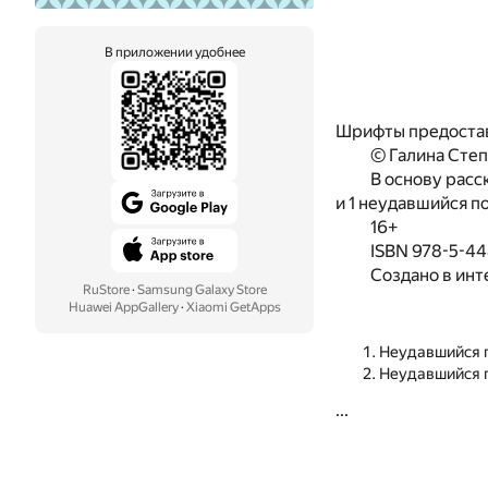
В приложении удобнее
Шрифты предоста
© Галина Степ
В основу расс
и 1 неудавшийся по
16+
ISBN 978-5-4
Создано в инт
RuStore
·
Samsung Galaxy Store
Huawei AppGallery
·
Xiaomi GetApps
Неудавшийся 
Неудавшийся 
...