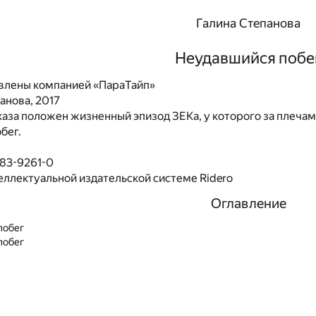
Галина Степанова
Неудавшийся побе
влены компанией «ПараТайп»
анова, 2017
каза положен жизненный эпизод ЗЕКа, у которого за плечами
бег.
483-9261-0
еллектуальной издательской системе Ridero
Оглавление
побег
побег