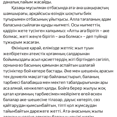
даналық пайым жасайды.
Қазақы мұсылман отбасында ата-ана шаңырақтың
шамшырағы, әрқайсысы өзіндік шоқтығы биік
тұғырымен отбасының ұйытқысы. Алла тағаланың адам
баласына сыйлаған құнды нығметі. Осы нығметтің
қадірін жете түсінген халқымыз: «Алты аға бірігіп – әке
болмас, жеті жеңге бірігіп – ана болмас» – деп түйінді
тұжырым жасаған.
Өкінішке қарай, елімізде жетпіс жыл туын
желбіреткен атеистік қоғамның салдарынан
бойымыздағы асыл қасиеттердің жігі біртіндеп сөгіліп,
орнына өз басының қамынан аспайтын шалағай
түсініктер бой көтере бастады. Әке мен шешенің арасын
тек дүниелік мақсаттар байланыстырып, баланың
тәрбиесі балабақша мен мектеп табалдырығынан ары
аса алмай, кенжелеп қалды. Бойға берер жылуы жоқ
қатал қоғамның тәрбиесімен мейірімге өгей өскен
балалар әке-шешесіне тілазар, дауыс көтеріп, сөз
қайтарудан қымсынбайтын, тіпті қол жұмсаудан
тайынбайтын дәрежеге жетті. Ата-анасының жылы
алақанын сезіне алмаған баланың көңілі жетім,