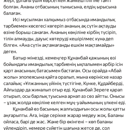
жері, ұрпағы үшін көрсеткен жанкештілігіне тәнті
болған. Ананы отбасының тынысына, елдің ырысына
балаған.
Исі мұсылман халқымыз отбасында имандылық
тәрбиемен көсегесі көгеріп ананың ақ сүтін ақтауды
өзіне борыш санаған. Ананың көңіліне кірбің түсіріп,
тілін алмауды, дауыс көтеруді кешірілмес күнә деп
білген. «Ана сүтін ақтамағанды ешкім мақтамайды»
деген.
Батыр мінезді, кемеңгер Құнанбай қажының өзі
бойындағы имандылық тәрбиенің ықпалымен әрбір ісін
қарт анасының батасымен бастаған. Осы орайда «Абай
жолы» эпопеясына қайта оралып, мына көрініске назар
салайық: «Ұлжанның үйінің түстігіне, Күнке, Құдайберді,
Айғыздар да жиналып отыр еді. Құнанбай Зереге қарап
отырып, осы барлық туысына арнап аз сөз айтты. Онысы
– ұзақ жолда көңіліне келген мұң-уайымының үлкені еді.
Құнанбай өз басының жалғыздығын осы жолы қатты
аңғарыпты. Аға, ініде серікке жарар медеу жоқ. Баланы
ойласа, бәрі де жас. Және бір өкінгені – көп баланы
үйлендіріп, немере сүйетін шағына жетсе де, сол