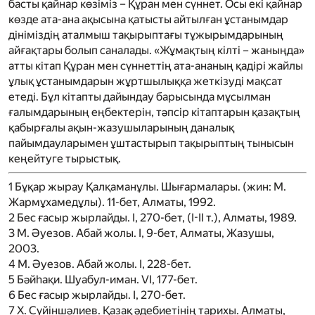
басты қайнар көзіміз – Құран мен сүннет. Осы екі қайнар
көзде ата-ана ақысына қатысты айтылған ұстанымдар
дініміздің аталмыш тақырыптағы тұжырымдарының
айғақтары болып саналады. «Жұмақтың кілті – жаныңда»
атты кітап Құран мен сүннеттің ата-ананың қадірі жайлы
ұлық ұстанымдарын жұртшылыққа жеткізуді мақсат
етеді. Бұл кітапты дайындау барысында мұсылман
ғалымдарының еңбектерін, тәпсір кітаптарын қазақтың
қабырғалы ақын-жазушыларының даналық
пайымдауларымен ұштастырып тақырыптың тынысын
кеңейтуге тырыстық.
1
Бұқар жырау Қалқаманұлы. Шығармалары. (жин: М.
Жармұхамедұлы). 11-бет, Алматы, 1992.
2
Бес ғасыр жырлайды. I, 270-бет, (I-II т.), Алматы, 1989.
3
М. Әуезов. Абай жолы. I, 9-бет, Алматы, Жазушы,
2003.
4
М. Әуезов. Абай жолы. I, 228-бет.
5
Бәйһақи. Шуабул-иман. VI, 177-бет.
6
Бес ғасыр жырлайды. I, 270-бет.
7
Х. Сүйіншәлиев. Қазақ әдебиетінің тарихы. Алматы,