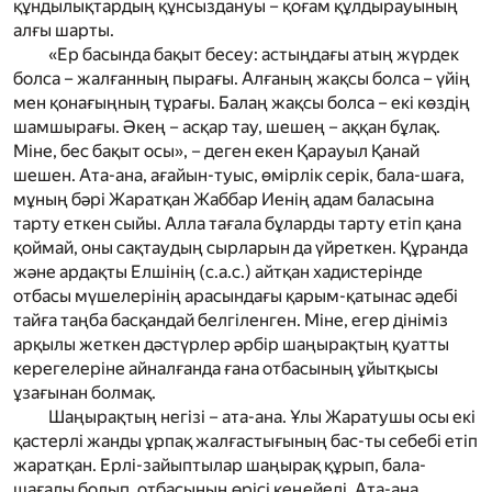
құндылықтардың құнсыздануы – қоғам құлдырауының
алғы шарты.
«Ер басында бақыт бесеу: астыңдағы атың жүрдек
болса – жалғанның пырағы. Алғаның жақсы болса – үйің
мен қонағыңның тұрағы. Балаң жақсы болса – екі көздің
шамшырағы. Әкең – асқар тау, шешең – аққан бұлақ.
Міне, бес бақыт осы», – деген екен Қарауыл Қанай
шешен. Ата-ана, ағайын-туыс, өмірлік серік, бала-шаға,
мұның бәрі Жаратқан Жаббар Иенің адам баласына
тарту еткен сыйы. Алла тағала бұларды тарту етіп қана
қоймай, оны сақтаудың сырларын да үйреткен. Құранда
және ардақты Елшінің
(с.а.с.)
айтқан хадистерінде
отбасы мүшелерінің арасындағы қарым-қатынас әдебі
тайға таңба басқандай белгіленген. Міне, егер дініміз
арқылы жеткен дәстүрлер әрбір шаңырақтың қуатты
керегелеріне айналғанда ғана отбасының ұйытқысы
ұзағынан болмақ.
Шаңырақтың негізі – ата-ана. Ұлы Жаратушы осы екі
қастерлі жанды ұрпақ жалғастығының бас-ты себебі етіп
жаратқан. Ерлі-зайыптылар шаңырақ құрып, бала-
шағалы болып, отбасының өрісі кеңейеді. Ата-ана