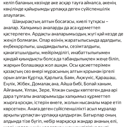
келіп баланың көзінде әке асқар тауға айналса, әкенің
көңілінде қайырымды ұрпаққа деген сүйіспеншілік
алаулаған.
Шаңырақтың алтын босағасы, киелі тұтқасы –
аналар. Халқымыз аналарды да аса құрметтеп
қастерлеген. Ардақты аналарымыздың жүгі қай кезде де
жеңіл болмаған. Олар өзінің жаратылысында адалдығы,
еңбекқорлығы, шыдамдылығы, сезімталдығы,
қанағатшылдығы, мейірімділігі, инабаттылығымен
қандай қиындықты болса да табандылықпен жеңе біліп,
жарқын болашаққа жол ашқан. Осы қасиеттерімен
қазақтың сөз өнері мұрасының алтын қорынан іргелі
орын алған Құртқа, Қарлыға, Баян, Ақжүніс, Қарашаш,
Еңлік, Жібек, Домалақ ана, Айша бибі, Бопай ханым,
Айғаным, Ұлпан, Зере, Ұлжан сынды көптеген дана әрі
дара тұлғалы аналарымызды халқымыз құрметтеп
жырға қосқан, істерін өнеге, жолын нысаналы мәре етіп
көрсеткен. Анаға деген сүйіспеншілікті асыл мұралар
арқылы ұрпақтан-ұрпаққа қалдырған. Батырлар оның
алдында тізе бүгіп, небір марқасқа жандар ананың елі,