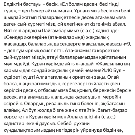
Елдіктің бастауы – бесік. «Ел болам десең, бесігіңді
түзе», – деп бекер айтылмаған. Ұрпағымыз бесіктен белі
шықпай жатып тілазарлық етпесін десек ата-анамызға
деген сый-құрметімізді ой елегінен өткізгеніміз абзал.
Өйткені ардақты Пайғамбарымыз
(с.а.с.)
хадисінде:
«Сендер әкелеріңе (ата-аналарыңа) жақсылық
жасаңдар, балаларың да сендерге жақсылық жасасын»
9
,
– деп ғұмырлық өсиет етті. Ата-анамызға көрсеткен
сый-құрметіміздің өтеуі балаларымыздан қайтатынын
мәлімдейді. Құран кәрімде айтылғандай: «Жақсылықтың
қарымы дәл сондай жақсылық емей немене?!»
10
Бұл –
құдіреті күшті Алла тағаланың орнатқан заңы. Олай
болса, шаңырағымыздың керегелері сыйластықпен
керілсін десек, отбасымызға бақ қонып, берекесін берсін
десек, ата-анамыздың алдында құрақ ұшып, мерейін
өсірейік. Олардың ризашылығына бөленіп, ақ батасын
алайық. Ал бұл жолда бізге жөн сілтейтін, бағыт-бағдар
көрсететін Құран кәрім мен Алла елшісінің
(с.а.с.)
хадистері екені даусыз. Себебі рухани
құндылықтарымыздың негіздерін үйренуде біздің ең