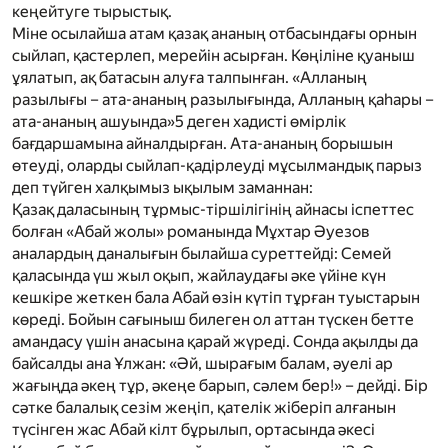
кеңейтуге тырыстық.
Міне осылайша атам қазақ ананың отбасындағы орнын
сыйлап, қастерлеп, мерейін асырған. Көңіліне қуаныш
ұялатып, ақ батасын алуға талпынған. «Алланың
разылығы – ата-ананың разылығында, Алланың қаһары –
ата-ананың ашуында»
5
деген хадисті өмірлік
бағдаршамына айналдырған. Ата-ананың борышын
өтеуді, оларды сыйлап-қадірлеуді мұсылмандық парыз
деп түйген халқымыз ықылым заманнан:
Қазақ даласының тұрмыс-тіршілігінің айнасы іспеттес
болған «Абай жолы» романында Мұхтар Әуезов
аналардың даналығын былайша суреттейді: Семей
қаласында үш жыл оқып, жайлаудағы әке үйіне күн
кешкіре жеткен бала Абай өзін күтіп тұрған туыстарын
көреді. Бойын сағыныш билеген ол аттан түскен бетте
амандасу үшін анасына қарай жүреді. Сонда ақылды да
байсалды ана Ұлжан: «Әй, шырағым балам, әуелі ар
жағыңда әкең тұр, әкеңе барып, сәлем бер!» – дейді. Бір
сәтке балалық сезім жеңіп, қателік жіберіп алғанын
түсінген жас Абай кілт бұрылып, ортасында әкесі