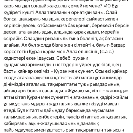
қарымы дәл сондай жақсылық емей немене?!»
10
Бұл –
құдіреті күшті Алла тағаланың орнатқан заңы. Олай
болса, шаңырағымыздың керегелері сыйластықпен
керілсін десек, отбасымызға бақ қонып, берекесін берсін
десек, ата-анамыздың алдында құрақ ұшып, мерейін
өсірейік. Олардың ризашылығына бөленіп, ақ батасын
алайық. Ал бұл жолда бізге жөн сілтейтін, бағыт-бағдар
көрсететін Құран кәрім мен Алла елшісінің
(с.а.с.)
хадистері екені даусыз. Себебі рухани
құндылықтарымыздың негіздерін үйренуде біздің ең
басты қайнар көзіміз – Құран мен сүннет. Осы екі қайнар
көзде ата-ана ақысына қатысты айтылған ұстанымдар
дініміздің аталмыш тақырыптағы тұжырымдарының
айғақтары болып саналады. «Жұмақтың кілті – жаныңда»
атты кітап Құран мен сүннеттің ата-ананың қадірі жайлы
ұлық ұстанымдарын жұртшылыққа жеткізуді мақсат
етеді. Бұл кітапты дайындау барысында мұсылман
ғалымдарының еңбектерін, тәпсір кітаптарын қазақтың
қабырғалы ақын-жазушыларының даналық
пайымдауларымен ұштастырып тақырыптың тынысын