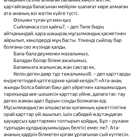
қартайғанда баласынан мейірім-шапағат көре алмаған
ата-ананың өзі жетім күйге түсті.
Өзіңнен туған ұл мен қыз
Сыйламаса сол қайғы
7
, – деп Төле бидің
айтқанындай, қара шаңырақ мұсылмандық қасиетінен
айрылып, көңілдерді мұң басты. Үлкенді сыйлау бар
болғаны сөз жүзінде қалды.
Бала-бала деуменен мазалымыз,
Баладан болар білем ажалымыз,
Баламызға жалынсақ жан сақтар ек,
Келін деген даяр тұр тажалымыз
8
, – деп қарттарды
еңірететіндей қатігездікке қалай келдік?! «Ата-анаң
жынды болса байлап бақ» деп үйреткен халқымыздың
тарихында әке-шешесін қарттар үйіне, далаға тас-тау
деген жаман әдет бұрын-соңды болмаған еді.
Мұсылмандықтан алшақтаған қоғамның қажеттілігіне
орай қарттар үйі ашылып, ішін сәбидей жаутаңдаған
қауқарсыз қарттармен толтырып қойдық. Бұл – рухани
тұрғыдан құлдырауымыздың белгісі емес пе?. Ата-
ананың қадірін білмеген қоғам ұрпағынан сый күтпесін.