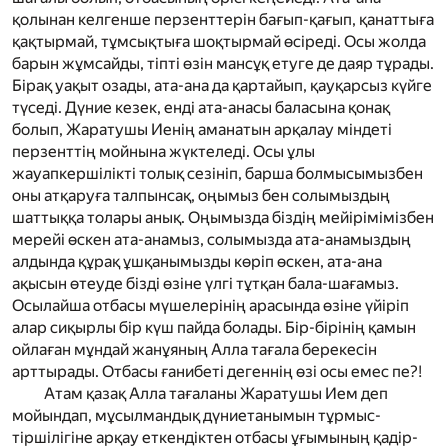
қолынан келгенше перзенттерін бағып-қағып, қанаттыға
қақтырмай, тұмсықтыға шоқтырмай өсіреді. Осы жолда
барын жұмсайды, тіпті өзін мансұқ етуге де даяр тұрады.
Бірақ уақыт озады, ата-ана да қартайып, қауқарсыз күйге
түседі. Дүние кезек, енді ата-анасы баласына қонақ
болып, Жаратушы Иенің аманатын арқалау міндеті
перзенттің мойнына жүктеледі. Осы ұлы
жауапкершілікті толық сезініп, барша болмысымызбен
оны атқаруға талпынсақ, оңымыз бен солымыздың
шаттыққа толары анық. Оңымызда біздің мейірімімізбен
мерейі өскен ата-анамыз, солымызда ата-анамыздың
алдында құрақ ұшқанымызды көріп өскен, ата-ана
ақысын өтеуде бізді өзіне үлгі тұтқан бала-шағамыз.
Осылайша отбасы мүшелерінің арасында өзіне үйіріп
алар сиқырлы бір күш пайда болады. Бір-бірінің қамын
ойлаған мұндай жанұяның Алла тағала берекесін
арттырады. Отбасы ғанибеті дегеннің өзі осы емес пе?!
Атам қазақ Алла тағаланы Жаратушы Ием деп
мойындап, мұсылмандық дүниетанымын тұрмыс-
тіршілігіне арқау еткендіктен отбасы ұғымының қадір-