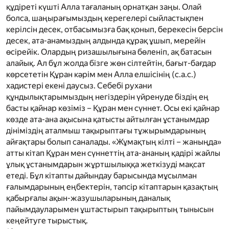
құдіреті күшті Алла тағаланың орнатқан заңы. Олай
болса, шаңырағымыздың керегелері сыйластықпен
керілсін десек, отбасымызға бақ қонып, берекесін берсін
десек, ата-анамыздың алдында құрақ ұшып, мерейін
өсірейік. Олардың ризашылығына бөленіп, ақ батасын
алайық. Ал бұл жолда бізге жөн сілтейтін, бағыт-бағдар
көрсететін Құран кәрім мен Алла елшісінің
(с.а.с.)
хадистері екені даусыз. Себебі рухани
құндылықтарымыздың негіздерін үйренуде біздің ең
басты қайнар көзіміз – Құран мен сүннет. Осы екі қайнар
көзде ата-ана ақысына қатысты айтылған ұстанымдар
дініміздің аталмыш тақырыптағы тұжырымдарының
айғақтары болып саналады. «Жұмақтың кілті – жаныңда»
атты кітап Құран мен сүннеттің ата-ананың қадірі жайлы
ұлық ұстанымдарын жұртшылыққа жеткізуді мақсат
етеді. Бұл кітапты дайындау барысында мұсылман
ғалымдарының еңбектерін, тәпсір кітаптарын қазақтың
қабырғалы ақын-жазушыларының даналық
пайымдауларымен ұштастырып тақырыптың тынысын
кеңейтуге тырыстық.