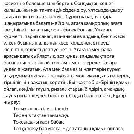
қасиетіне бөлекше мән берген. Сондықтан кешегі
қылышынан қан тамған дінсіздендіру, ұлтсыздандыру
саясатының ызғары келмес бұрын қазақтың қара
шаңырағында балаға мейірім, атаға қамқорлық, ағаға
ізет, ініге ілтипаттың орны бөлек болған. Үлкенге
құрметті парыз санап, ата-анасы өз алдына, бүкіл жасы
үлкен буынның алдынан кесе-көлденең өтпеуді
кісіліктің келбеті деп түсінетін. Ата-ана мен бала
арасындағы сыйластық, аса құнды заңдылықтарға
бағынатындықтан ой-толғамы мен іс-әрекеті өзара
үндесіп жататын. Ата мен бала өз міндеттерін дұрыс
атқаруынан екі жағы да ләззаты мол, имандылығы терең
тіршілігінің рахатын көретін. Екі жақ та бір-бірінің қамын
ойлап, көңілін тауып, ризалықтарын білдіріп, амандық-
саулығына тілеулес болатын. Содан болса керек, Бұхар
жырау:
Тоғызыншы тілек тілеңіз
Төреңіз тақтан таймасқа.
Тоқсандағы қарт бабаң
Топқа жаяу бармасқа, – деп атаның қамын ойласа,