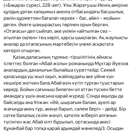
(
«Бақара» сүресі, 228-аят
). Ұлы Жаратушы Иенің әміріне
құлдық ұрған халқымыз әкенің отбасындағы басшылық
рөлін құрметпен бағалап «еркек – бас, әйел – мойын»
деген. Әкеге шаңырақтың төрінен орын берген.
«Отағасы» деп сыйлап, әке үкімін «айтылған сөз –
атылған оқпен» тең көріп, қарсы шықпаған. Ақ жаулықты
аналар да отағасының мәртебесін үнемі асқақтата
көтеріп отырған.
Қазақ даласының тұрмыс-тіршілігінің айнасы
іспеттес болған «Абай жолы» романында Мұхтар Әуезов
аналардың даналығын былайша суреттейді: Семей
қаласында үш жыл оқып, жайлаудағы әке үйіне күн
кешкіре жеткен бала Абай өзін күтіп тұрған туыстарын
көреді. Бойын сағыныш билеген ол аттан түскен бетте
амандасу үшін анасына қарай жүреді. Сонда ақылды да
байсалды ана Ұлжан: «Әй, шырағым балам, әуелі ар
жағыңда әкең тұр, әкеңе барып, сәлем бер!» – дейді. Бір
сәтке балалық сезім жеңіп, қателік жіберіп алғанын
түсінген жас Абай кілт бұрылып, ортасында әкесі
Құнанбай бар топқа қарай адымдай жөнеледі
3
. Осыдан