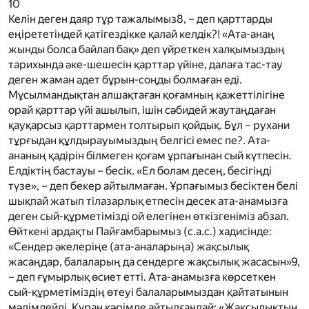
10
Келін деген даяр тұр тажалымыз
8
, – деп қарттарды
еңірететіндей қатігездікке қалай келдік?! «Ата-анаң
жынды болса байлап бақ» деп үйреткен халқымыздың
тарихында әке-шешесін қарттар үйіне, далаға тас-тау
деген жаман әдет бұрын-соңды болмаған еді.
Мұсылмандықтан алшақтаған қоғамның қажеттілігіне
орай қарттар үйі ашылып, ішін сәбидей жаутаңдаған
қауқарсыз қарттармен толтырып қойдық. Бұл – рухани
тұрғыдан құлдырауымыздың белгісі емес пе?. Ата-
ананың қадірін білмеген қоғам ұрпағынан сый күтпесін.
Елдіктің бастауы – бесік. «Ел болам десең, бесігіңді
түзе», – деп бекер айтылмаған. Ұрпағымыз бесіктен белі
шықпай жатып тілазарлық етпесін десек ата-анамызға
деген сый-құрметімізді ой елегінен өткізгеніміз абзал.
Өйткені ардақты Пайғамбарымыз
(с.а.с.)
хадисінде:
«Сендер әкелеріңе (ата-аналарыңа) жақсылық
жасаңдар, балаларың да сендерге жақсылық жасасын»
9
,
– деп ғұмырлық өсиет етті. Ата-анамызға көрсеткен
сый-құрметіміздің өтеуі балаларымыздан қайтатынын
мәлімдейді. Құран кәрімде айтылғандай: «Жақсылықтың