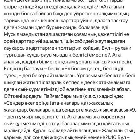
еңірететіндей қатігездікке қалай келдік?! «Ата-анаң
жынды болса байлап бақ» деп үйреткен халқымыздың
тарихында әке-шешесін қарттар үйіне, далаға тас-тау
деген жаман әдет бұрын-соңды болмаған еді.
Мұсылмандықтан алшақтаған қоғамның қажеттілігіне
орай қарттар үйі ашылып, ішін сәбидей жаутаңдаған
қауқарсыз қарттармен толтырып қойдық. Бұл – рухани
тұрғыдан құлдырауымыздың белгісі емес пе?. Ата-
ананың қадірін білмеген қоғам ұрпағынан сый күтпесін.
Елдіктің бастауы – бесік. «Ел болам десең, бесігіңді
түзе», – деп бекер айтылмаған. Ұрпағымыз бесіктен белі
шықпай жатып тілазарлық етпесін десек ата-анамызға
деген сый-құрметімізді ой елегінен өткізгеніміз абзал.
Өйткені ардақты Пайғамбарымыз
(с.а.с.)
хадисінде:
«Сендер әкелеріңе (ата-аналарыңа) жақсылық
жасаңдар, балаларың да сендерге жақсылық жасасын»
9
,
– деп ғұмырлық өсиет етті. Ата-анамызға көрсеткен
сый-құрметіміздің өтеуі балаларымыздан қайтатынын
мәлімдейді. Құран кәрімде айтылғандай: «Жақсылықтың
қарымы дәл сондай жақсылық емей немене?!»
10
Бұл –