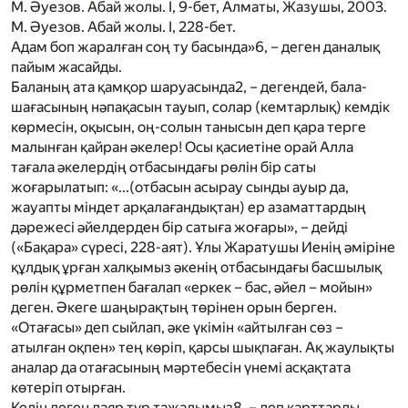
М. Әуезов. Абай жолы. I, 9-бет, Алматы, Жазушы, 2003.
М. Әуезов. Абай жолы. I, 228-бет.
Адам боп жаралған соң ту басында»
6
, – деген даналық
пайым жасайды.
Баланың ата қамқор шаруасында
2
, – дегендей, бала-
шағасының нәпақасын тауып, солар (кемтарлық) кемдік
көрмесін, оқысын, оң-солын танысын деп қара терге
малынған қайран әкелер! Осы қасиетіне орай Алла
тағала әкелердің отбасындағы рөлін бір саты
жоғарылатып: «...(отбасын асырау сынды ауыр да,
жауапты міндет арқалағандықтан) ер азаматтардың
дәрежесі әйелдерден бір сатыға жоғары», – дейді
(
«Бақара» сүресі, 228-аят
). Ұлы Жаратушы Иенің әміріне
құлдық ұрған халқымыз әкенің отбасындағы басшылық
рөлін құрметпен бағалап «еркек – бас, әйел – мойын»
деген. Әкеге шаңырақтың төрінен орын берген.
«Отағасы» деп сыйлап, әке үкімін «айтылған сөз –
атылған оқпен» тең көріп, қарсы шықпаған. Ақ жаулықты
аналар да отағасының мәртебесін үнемі асқақтата
көтеріп отырған.
Келін деген даяр тұр тажалымыз
8
, – деп қарттарды