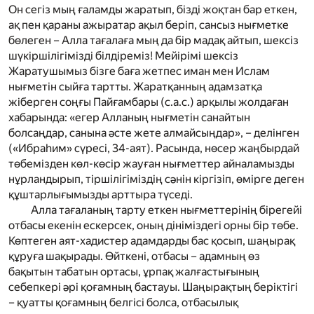
Он сегіз мың ғаламды жаратып, бізді жоқтан бар еткен,
ақ пен қараны ажыратар ақыл беріп, сансыз нығметке
бөлеген – Алла тағалаға мың да бір мадақ айтып, шексіз
шүкіршілігімізді білдіреміз! Мейірімі шексіз
Жаратушымыз бізге баға жетпес иман мен Ислам
нығметін сыйға тартты. Жаратқанның адамзатқа
жіберген соңғы Пайғамбары
(с.а.с.)
арқылы жолдаған
хабарында: «егер Алланың нығметін санайтын
болсаңдар, санына әсте жете алмайсыңдар», – делінген
(
«Ибраһим» сүресі, 34-аят
). Расында, нөсер жаңбырдай
төбемізден көл-көсір жауған нығметтер айналамызды
нұрландырып, тіршілігіміздің сәнін кіргізіп, өмірге деген
құштарлығымызды арттыра түседі.
Алла тағаланың тарту еткен нығметтерінің бірегейі
отбасы екенін ескерсек, оның дініміздегі орны бір төбе.
Көптеген аят-хадистер адамдарды бас қосып, шаңырақ
құруға шақырады. Өйткені, отбасы – адамның өз
бақытын табатын ортасы, ұрпақ жалғастығының
себепкері әрі қоғамның бастауы. Шаңырақтың беріктігі
– қуатты қоғамның белгісі болса, отбасылық