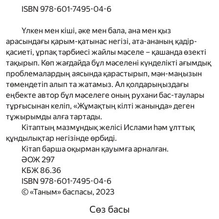
ISBN 978-601-7495-04-6
Үлкен мен кіші, әке мен бала, ана мен қыз
арасындағы қарым-қатынас негізі, ата-ананың қадір-
қасиеті, ұрпақ тәрбиесі жайлы мәселе – қашанда өзекті
тақырып. Көп жағдайда бұл мәселені күнделікті ағымдық
проблемалардың аясында қарастырып, мән-маңызын
төмендетіп алып та жатамыз. Ал қолдарыңыздағы
еңбекте автор бұл мәселеге оның рухани бас-таулары
тұрғысынан келіп, «Жұмақтың кілті жаныңда» деген
тұжырымды алға тартады.
Кітаптың мазмұндық желісі Ислами һәм ұлттық
құндылықтар негізінде өрбиді.
Кітап барша оқырман қауымға арналған.
ӘОЖ 297
КБЖ 86.36
ISBN 978-601-7495-04-6
© «Таным» баспасы, 2023
Сөз басы