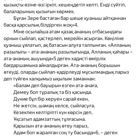
қызықты өзіне-өзі іркіп, кешеңдетіп кепті. Енді сүйтіп,
балаларының қызығын көрмек.
Бұған Зере бастаған бар шеше қуаныш айтқаннан
басқа қарсылық білдірген жоқ»
4
.
Міне осылайша атам қазақ ананың отбасындағы
орнын сыйлап, қастерлеп, мерейін асырған. Көңіліне
қуаныш ұялатып, ақ батасын алуға талпынған. «Алланың
разылығы – ата-ананың разылығында, Алланың қаһары –
ата-ананың ашуында»
5
деген хадисті өмірлік
бағдаршамына айналдырған. Ата-ананың борышын
өтеуді, оларды сыйлап-қадірлеуді мұсылмандық парыз
деп түйген халқымыз ықылым заманнан:
«Балам деп бауырын езген ата-анаға,
Демеу боп тұралық та біз қасында.
Дүние бұл бір керуен сарай екен,
Не жетсін, шамаң келсе, сыйласуға.
Кезекпен келтіріпті күн көрсін деп,
Ұқсатып адамзаттың тұлғасына.
Қарызын ата-ананың өтеу парыз,
Адам боп жаралған соң ту басында»
6
, – деген