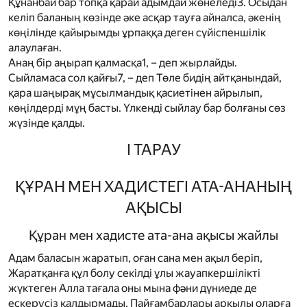
Құнанбай бар топқа қарай адымдай жөнеледі
3
. Осыдан
келіп баланың көзінде әке асқар тауға айналса, әкенің
көңілінде қайырымды ұрпаққа деген сүйіспеншілік
алаулаған.
Анаң бір аңырап қалмасқа
1
, – деп жырлайды.
Сыйламаса сол қайғы
7
, – деп Төле бидің айтқанындай,
қара шаңырақ мұсылмандық қасиетінен айрылып,
көңілдерді мұң басты. Үлкенді сыйлау бар болғаны сөз
жүзінде қалды.
I ТАРАУ
ҚҰРАН МЕН ХАДИСТЕГІ АТА-АНАНЫҢ
АҚЫСЫ
Құран мен хадисте ата-ана ақысы жайлы
Адам баласын жаратып, оған сана мен ақыл беріп,
Жаратқанға құл болу секілді ұлы жауапкершілікті
жүктеген Алла тағала оны мына фәни дүниеде де
ескерусіз қалдырмады. Пайғамбарлары арқылы оларға