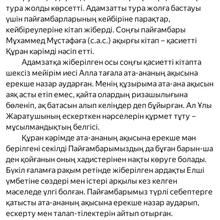
тура жолды көрсетті. Адамзатты тура жолға бастауы
үшін пайғамбарларының кейбіріне парақтар,
кейбіреулеріне кітап жіберді. Соңғы пайғамбары
Мұхаммед Мұстафаға
(с.а.с.)
ақырғы кітап – қасиетті
Құран кәрімді нәсіп етті.
Адамзатқа жіберілген осы соңғы қасиетті кітапта
шексіз мейірім иесі Алла тағала ата-ананың ақысына
ерекше назар аударған. Менің құзырыма ата-ана ақысын
аяқ асты етіп емес, қайта олардың ризашылығына
бөленіп, ақ батасын алып келіңдер деп бұйырған. Ал Ұлы
Жаратушының ескерткен нәрселерін құрмет тұту –
мұсылмандықтың белгісі.
Құран кәрімде ата-ананың ақысына ерекше мән
берілгені секілді Пайғамбарымыздың да бұған барын-ша
ден қойғанын оның хадистерінен нақты көруге болады.
Бүкіл ғаламға рақым ретінде жіберілген ардақты Елші
үмбетіне сөздері мен істері арқылы кез келген
мәселеде үлгі болған. Пайғамбарымыз түрлі себептерге
қатысты ата-ананың ақысына ерекше назар аударып,
ескерту мен талап-тілектерін айтып отырған.