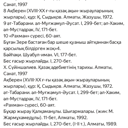
Санат, 1997
8
Ақберен (XVIII-XX ғ-ғы қазақ ақын-жырауларының
жырлары), құр: Қ. Сыдықов. Алматы, Жазушы, 1972.
9
әт-Табәрани. әл-Муғжәмул-Әусат. I, 299-бет; әл-Хаким,
әл-Мустәдрәк, IV, 171-бет.
10
«Рахман» сүресі, 60-аят.
Бұған Зере бастаған бар шеше қуаныш айтқаннан басқа
қарсылық білдірген жоқ»
4
.
Бәйһақи. Шуабул-иман. VI, 177-бет.
Бес ғасыр жырлайды. I, 270-бет.
Х. Сүйіншәлиев. Қазақ әдебиетінің тарихы. Алматы,
Санат, 1997
Ақберен (XVIII-XX ғ-ғы қазақ ақын-жырауларының
жырлары), құр: Қ. Сыдықов. Алматы, Жазушы, 1972.
әт-Табәрани. әл-Муғжәмул-Әусат. I, 299-бет; әл-Хаким,
әл-Мустәдрәк, IV, 171-бет.
«Рахман» сүресі, 60-аят.
Бұқар жырау Қалқаманұлы. Шығармалары. (жин: М.
Жармұхамедұлы). 11-бет, Алматы, 1992.
Бес ғасыр жырлайды. I, 270-бет, (I-II т.), Алматы, 1989.