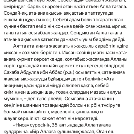
өміріндегі барлық нәрсені оған нәсіп еткен Алла тағала.
Сондай-ақ, ата-ана ақысын аяқ астына таптауға да
ешкімнің құқығы жоқ. Себебі адам болып жаратылған
күннен бастап өмірінің соңына дейін оған жанашырлық
танытатын осы абзал жандар. Сондықтан Алла тағала
ата-ана ақысына қатысты да «нақты үкім бердім» дейді.
Аятта ата-анаға жасалатын жақсылық араб тіліндіге
«ихсан» сөзімен берілген. Ихсан сөзінің мағынасы «ата-
анаға құрмет көрсеткенде, қолғабыс жасағанда Алланы
көріп тұрғандай шынайы әрекет ету» дегенді білдіреді.
Сахаба Абдулла ибн Аббас
(р.а.)
осы аяттың «ата-анаға
жақсылық жасауды бұйырды» деген бөлімін: «Ата-
анаңның қасында киіміңді сілкілеп қақпа, себебі
киіміңнен шыққан шаң-тозаң олардың мазасын алуы
мүмкін», – деп тәпсірлейді. Осылайша ата-ананың
көңіліне шаңның тозаңындай болсын кірбің түсіруге
болмайтынын айтып, мәселенің қаншалықты
жауапкершілікті қажет ететінін көрсетеді.
«Ниса» сүресінің 36-аятында да Алла тағала
құлдарына:
«Бір Аллаға құлшылық жасап, Оған еш