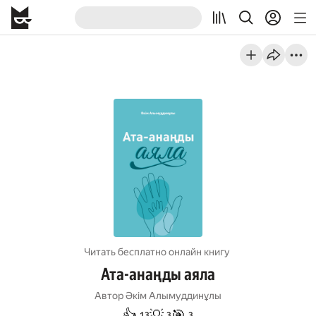
Читать бесплатно онлайн книгу
Ата-анаңды аяла
Автор
Әкім Алымуддинұлы
👍
💡
🎯
13
3
3