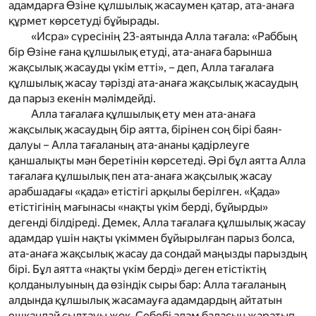
адамдарға Өзіне құлшылық жасаумен қатар, ата-анаға
құрмет көрсетуді бұйырады.
«Исра» сүресінің 23-аятында Алла тағала:
«Раббың
бір Өзіне ғана құлшылық етуді, ата-анаға барынша
жақсылық жасауды үкім етті
»
,
–
деп, Алла тағалаға
құлшылық жасау тәрізді ата-анаға жақсылық жасаудың
да парыз екенін мәлімдейді.
Алла тағалаға құлшылық ету мен ата-анаға
жақсылық жасаудың бір аятта, бірінен соң бірі баян-
далуы
–
Алла тағаланың ата-ананы қадірлеуге
қаншалықты мән беретінін көрсетеді. Әрі бұл аятта Алла
тағалаға құлшылық пен ата-анаға жақсылық жасау
арабшадағы «қада» етістігі арқылы берілген. «Қада»
етістігінің мағынасы «нақты үкім берді, бұйырды»
дегенді білдіреді. Демек, Алла тағалаға құлшылық жасау
адамдар үшін нақты үкіммен бұйырылған парыз болса,
ата-анаға жақсылық жасау да сондай маңызды парыздың
бірі. Бұл аятта «нақты үкім берді» деген етістіктің
қолданылуының да өзіндік сыры бар: Алла тағаланың
алдында құлшылық жасамауға адамдардың айтатын
ешқандай сылтауы жоқ. Себебі адам баласын жаратып,