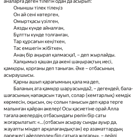
аналарға деген тілегін одан да асырып:
Оныншы тілек тілеңіз
Он ай сені көтерген,
Омыртқасы үзілген,
Аязды күнде айналған,
Бұлтты күнде толғанған,
Тар құрсағын кеңіткен,
Тас емшегін жібіткен,
Анаң бір аңырап қалмасқа
1
, – деп жырлайды.
Халқымыз қашан да әкені шаңырақтың иесі,
қамқоры, қорғаны деп таныған. Әке – отбасының
асыраушысы.
Қарны ашып қарағымның қала ма деп,
Баланың ата қамқор шаруасында
2
, – дегендей, бала-
шағасының нәпақасын тауып, солар (кемтарлық) кемдік
көрмесін, оқысын, оң-солын танысын деп қара терге
малынған қайран әкелер! Осы қасиетіне орай Алла
тағала әкелердің отбасындағы рөлін бір саты
жоғарылатып: «...(отбасын асырау сынды ауыр да,
жауапты міндет арқалағандықтан) ер азаматтардың
дәрежесі әйелдерден бір сатыға жоғары», – дейді