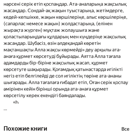
нәрсені серік етіп қоспаңдар. Ата-аналарыңа жақсылық
жасаңдар. Сондай-ақ жақын туыстарыңа, жетімдерге,
кедей-кепшікке, жақын көршілеріңе, алыс көршілеріңе,
(сапарлас немесе жақын) жолдастарыңа, (елінен
жырақта жүрген) мұқтаж жолаушыға және
қоластыларыңдағы құлдарың мен күңдеріңе жақсылық
жасаңдар. Шүбәсіз, өзін әлдеқандай көретін
мақтаншақты Алла жақсы көрмейді
»
деу арқылы ата-
анаға құрмет көрсетуді бұйырады. Аятта Алла тағала
адамдарды бір-біріне жақсылық жасап, құрмет
көрсетуге шақырады. Қоғамдық қатынастарда игілікті
негіз етіп белгілейді де сол игіліктің төріне ата-ананы
шығарады. Алла тағалаға ғибадат етіп, Оған серік қоспау
әмірінен кейін бірінші орында ата-анаға құрмет
көрсетілу керек екендігі баяндалады.
«Һ
...
Похожие книги
Все