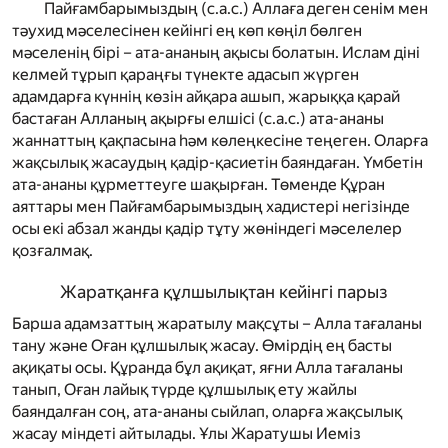
Пайғамбарымыздың
(с.а.с.)
Аллаға деген сенім мен
тәухид мәселесінен кейінгі ең көп көңіл бөлген
мәселенің бірі – ата-ананың ақысы болатын. Ислам діні
келмей тұрып қараңғы түнекте адасып жүрген
адамдарға күннің көзін айқара ашып, жарыққа қарай
бастаған Алланың ақырғы елшісі
(с.а.с.)
ата-ананы
жаннаттың қақпасына һәм көлеңкесіне теңеген. Оларға
жақсылық жасаудың қадір-қасиетін баяндаған. Үмбетін
ата-ананы құрметтеуге шақырған. Төменде Құран
аяттары мен Пайғамбарымыздың хадистері негізінде
осы екі абзал жанды қадір тұту жөніндегі мәселелер
қозғалмақ.
Жаратқанға құлшылықтан кейінгі парыз
Барша адамзаттың жаратылу мақсұты – Алла тағаланы
тану және Оған құлшылық жасау. Өмірдің ең басты
ақиқаты осы. Құранда бұл ақиқат, яғни Алла тағаланы
танып, Оған лайық түрде құлшылық ету жайлы
баяндалған соң, ата-ананы сыйлап, оларға жақсылық
жасау міндеті айтылады. Ұлы Жаратушы Иеміз