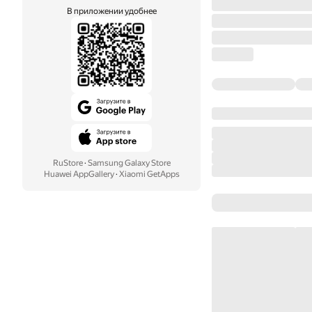
В приложении удобнее
RuStore
·
Samsung Galaxy Store
Huawei AppGallery
·
Xiaomi GetApps