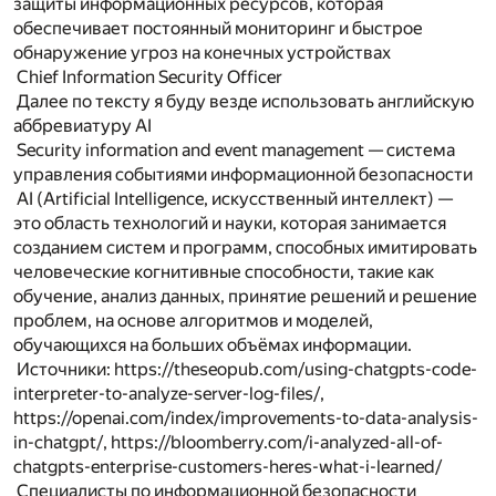
защиты информационных ресурсов, которая
обеспечивает постоянный мониторинг и быстрое
обнаружение угроз на конечных устройствах
Chief Information Security Officer
Далее по тексту я буду везде использовать английскую
аббревиатуру AI
Security information and event management — система
управления событиями информационной безопасности
AI (Artificial Intelligence, искусственный интеллект) —
это область технологий и науки, которая занимается
созданием систем и программ, способных имитировать
человеческие когнитивные способности, такие как
обучение, анализ данных, принятие решений и решение
проблем, на основе алгоритмов и моделей,
обучающихся на больших объёмах информации.
Источники:
https://theseopub.com/using-chatgpts-code-
interpreter-to-analyze-server-log-files/
,
https://openai.com/index/improvements-to-data-analysis-
in-chatgpt/
,
https://bloomberry.com/i-analyzed-all-of-
chatgpts-enterprise-customers-heres-what-i-learned/
Специалисты по информационной безопасности