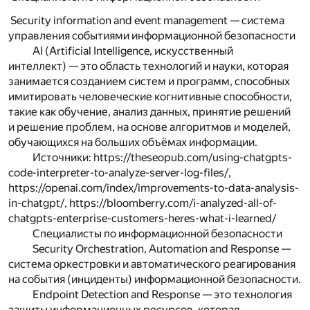
Security information and event management — система
управления событиями информационной безопасности
AI (Artificial Intelligence, искусственный
интеллект) — это область технологий и науки, которая
занимается созданием систем и программ, способных
имитировать человеческие когнитивные способности,
такие как обучение, анализ данных, принятие решений
и решение проблем, на основе алгоритмов и моделей,
обучающихся на больших объёмах информации.
Источники:
https://theseopub.com/using-chatgpts-
code-interpreter-to-analyze-server-log-files/
,
https://openai.com/index/improvements-to-data-analysis-
in-chatgpt/
,
https://bloomberry.com/i-analyzed-all-of-
chatgpts-enterprise-customers-heres-what-i-learned/
Специалисты по информационной безопасности
Security Orchestration, Automation and Response —
система оркестровки и автоматического реагирования
на события (инциденты) информационной безопасности.
Endpoint Detection and Response — это технология
защиты информационных ресурсов, которая