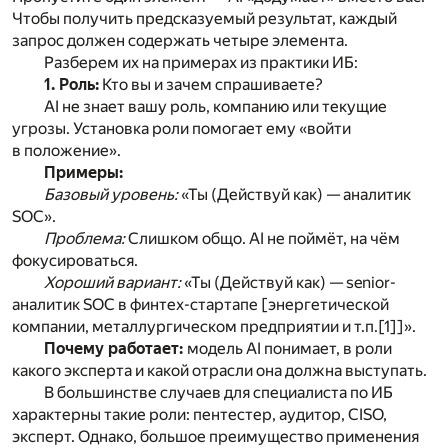
Чтобы получить предсказуемый результат, каждый
запрос должен содержать четыре элемента.
Разберем их на примерах из практики ИБ:
1. Роль:
Кто вы и зачем спрашиваете?
AI не знает вашу роль, компанию или текущие
угрозы. Установка роли помогает ему «войти
в положение».
Примеры:
Базовый уровень:
«Ты (Действуй как) — аналитик
SOC».
Проблема:
Слишком общо. AI не поймёт, на чём
фокусироваться.
Хороший вариант:
«Ты (Действуй как) — senior-
аналитик SOC в финтех-стартапе [энергетической
компании, металлургическом предприятии и т.п.
[1]
]».
Почему работает:
модель AI понимает, в роли
какого эксперта и какой отрасли она должна выступать.
В большинстве случаев для специалиста по ИБ
характерны такие роли: пентестер, аудитор, CISO,
эксперт. Однако, большое преимущество применения