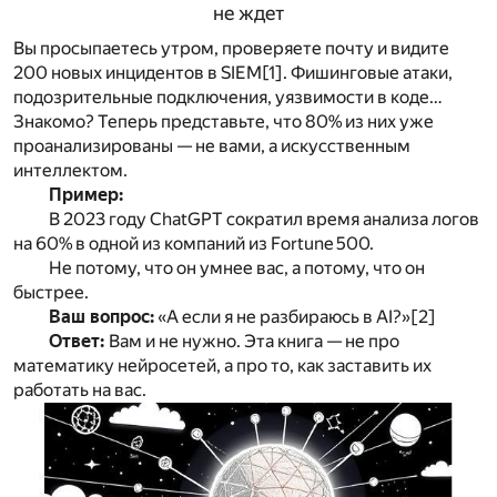
не ждет
Вы просыпаетесь утром, проверяете почту и видите
200 новых инцидентов в SIEM
[1]
. Фишинговые атаки,
подозрительные подключения, уязвимости в коде…
Знакомо? Теперь представьте, что 80% из них уже
проанализированы — не вами, а искусственным
интеллектом.
Пример:
В 2023 году ChatGPT сократил время анализа логов
на 60% в одной из компаний из Fortune 500.
Не потому, что он умнее вас, а потому, что он
быстрее.
Ваш вопрос:
«А если я не разбираюсь в AI?»
[2]
Ответ:
Вам и не нужно. Эта книга — не про
математику нейросетей, а про то, как заставить их
работать на вас.