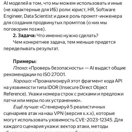
AI моделей в том, что мы можем использовать и иные
(не характерные для ИБ) роли: юрист, HR, Software
Engineer, Data Scientist и даже роль промпт-инженера
для создания продвинутых промптов (о них мы
поговорим позже).
2. Задача:
Что именно нужно сделать?
Чем конкретнее задача, тем меньше придется
переделывать результат.
Примеры:
Плохо:
«Проверь безопасность» — AI выдаст общие
рекомендации по ISO 27001.
Хорошо:
«Проанализируй этот фрагмент кода API
на уязвимости типа IDOR (Insecure Direct Object
Reference). Укажи номера строк с рисками и предложи
патчи или меры по их устранению».
Ещё лучше:
«Сгенерируй 5 реалистичных
сценариев атак на наш VPN (версия х.х.х), которые
могут использовать уязвимость CVE-2023-12345. Для
каждого сценария укажи: вектор атаки, методы