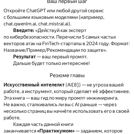
Ваш первый шаг
Откройте ChatGPT или любой другой сервис
с большими языковым моделями (например,
chat.qwenlm.ai, chat.mistral.ai).
Введите:
«Действуй как эксперт
по кибербезопасности. Перечисли 5 самых частых
векторов атак на FinTech-стартапы в 2024 году. Формат:
Название/Пример/Рекомендации по защите».
Результат
— ваш первый промпт.
Дальше будет только интереснее!
Резюме главы
Искусственный интелелкт
(AI
[8]
) — не угроза вашей
работе, а инструмент, который сделает её эффективнее.
Эта книга — ваш гид по миру промпт-инжиниринга.
Не важно, сталкивались ли вы с AI раньше — через
несколько страниц вы начнёте использовать его в своей
работе.
Каждая часть данной книги
заканчивается
«Практикумом»
— заданием, которое