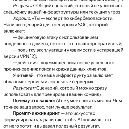
Результат:
Общий сценарий, который не учитывает
специфику вашей инфраструктуры или текущих угроз.
Хорошо:
«Ты — эксперт по кибербезопасности.
Напиши сценарий для тренировки SOC, который
включает:
— фишинговую атаку с использованием
поддельного домена, похожего на наш корпоративный;
— попытку эксплуатации уязвимости в устаревшей
версии VPN
[2]
;
— действия злоумышленника после успешного
проникновения: поиск и кража данных клиентов.
Учитывай, что наша инфраструктура включает
облачные сервисы и локальные серверы».
Результат:
Сценарий, который можно сразу
использовать для тренировки вашей команды.
Почему это важно:
AI не умеет читать мысли. Чем
точнее ваш запрос, тем лучше результат.
Промпт-инжиниринг
— это искусство
формулировать задачи так, чтобы AI понимал, что
от него хотят, и выдавал полезный результат.