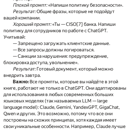
Плохой промпт:
«Напиши политику безопасности».
Результат:
Общие фразы, которые не подойдут
вашей компании.
Хороший промпт:
«Ты — CISO
[7]
банка. Напиши
политику для сотрудников по работе с ChatGPT.
Учитывай:
— Запрещено загружать клиентские данные.
— Все запросы должны логироваться.
— Санкции за нарушения: предупреждение,
блокировка доступа, увольнение».
Результат:
Готовый документ, который можно
внедрить завтра.
Важно:
Все промпты, которые вы найдёте в этой
книге, работают не только в ChatGPT. Они адаптированы
для использования в любых современных больших
языковых моделях (так называемых LLM — large
language model): Claude, Gemini, YandexGPT, GigaChat,
Qwen и других. Это возможно, потому что все они
построены на схожих принципах, хотя каждая имеет
свои уникальные особенности. Например, Claude лучше