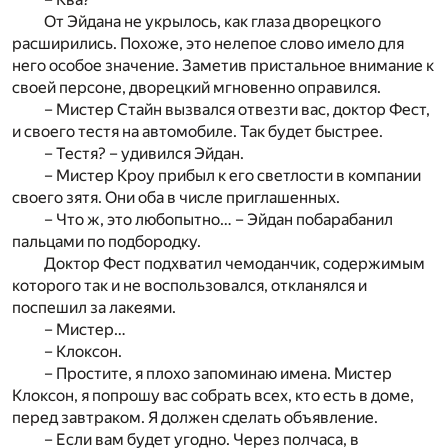
От Эйдана не укрылось, как глаза дворецкого
расширились. Похоже, это нелепое слово имело для
него особое значение. Заметив пристальное внимание к
своей персоне, дворецкий мгновенно оправился.
– Мистер Стайн вызвался отвезти вас, доктор Фест,
и своего тестя на автомобиле. Так будет быстрее.
– Тестя? – удивился Эйдан.
– Мистер Кроу прибыл к его светлости в компании
своего зятя. Они оба в числе приглашенных.
– Что ж, это любопытно… – Эйдан побарабанил
пальцами по подбородку.
Доктор Фест подхватил чемоданчик, содержимым
которого так и не воспользовался, откланялся и
поспешил за лакеями.
– Мистер…
– Клоксон.
– Простите, я плохо запоминаю имена. Мистер
Клоксон, я попрошу вас собрать всех, кто есть в доме,
перед завтраком. Я должен сделать объявление.
– Если вам будет угодно. Через полчаса, в