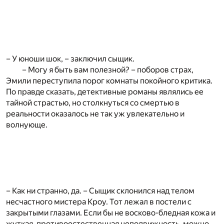
– У юноши шок, – заключил сыщик.
– Могу я быть вам полезной? – поборов страх,
Эмили переступила порог комнаты покойного критика.
По правде сказать, детективные романы являлись ее
тайной страстью, но столкнуться со смертью в
реальности оказалось не так уж увлекательно и
волнующе.
– Как ни странно, да. – Сыщик склонился над телом
несчастного мистера Кроу. Тот лежал в постели с
закрытыми глазами. Если бы не восково-бледная кожа и
жуткая, противоестественная неподвижность, можно