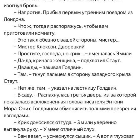
изогнул бровь.
– Напротив. Прибыл первым утренним поездом из
Лондона.
– Что ж, тогда я распоряжусь, чтобы вам
приготовили комнату.
– Это так любезно с вашей стороны, мистер…
– Мистер Клоксон. Дворецкий.
– Простите, господа, но крик… – вмешалась Эмили.
– Да-да, кричала женщина, – подхватил Стаут.
– Дважды, – закивал Голдвин.
– Там, – ткнул пальцем в сторону западного крыла
Стаут.
– Нет же, там, – указал на лестницу Голдвин.
– В саду. – Распахнулась третья дверь, из-за которой
показалась всклокоченная голова писателя Энтони
Мора. Они с Голдвином обменялись полными презрения
взглядами.
– Крик доносился оттуда. – Эмили уверенно
вытянула руку. – У меня отличный слух.
– Вам везет, – усмехнулся сыщик. – А вот я глуховат