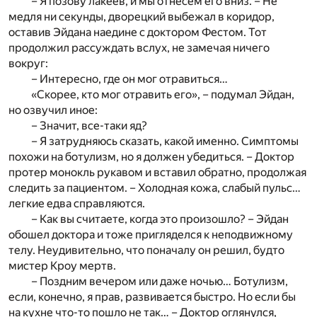
– Я позову лакеев, и мы отнесем его вниз. – Не
медля ни секунды, дворецкий выбежал в коридор,
оставив Эйдана наедине с доктором Фестом. Тот
продолжил рассуждать вслух, не замечая ничего
вокруг:
– Интересно, где он мог отравиться…
«Скорее, кто мог отравить его», – подумал Эйдан,
но озвучил иное:
– Значит, все-таки яд?
– Я затрудняюсь сказать, какой именно. Симптомы
похожи на ботулизм, но я должен убедиться. – Доктор
протер монокль рукавом и вставил обратно, продолжая
следить за пациентом. – Холодная кожа, слабый пульс…
легкие едва справляются.
– Как вы считаете, когда это произошло? – Эйдан
обошел доктора и тоже пригляделся к неподвижному
телу. Неудивительно, что поначалу он решил, будто
мистер Кроу мертв.
– Поздним вечером или даже ночью… Ботулизм,
если, конечно, я прав, развивается быстро. Но если бы
на кухне что-то пошло не так… – Доктор оглянулся,