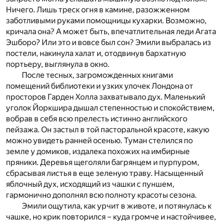
Ничего. Лишь треск огня в камине, разожженном
заботливыми руками помощницы кухарки. Возможно,
кричала она? А может быть, впечатлительная леди Агата
Эшборо? Или это и вовсе был сон? Эмили выбралась из
постели, накинула халат и, отодвинув бархатную
портьеру, выглянула в окно.
После тесных, загроможденных книгами
помещений библиотеки и узких улочек Лондона от
просторов Гарден Холла захватывало дух. Маленький
уголок Йоркшира дышал степенностью и спокойствием,
вобрав в себя всю прелесть истинно английского
пейзажа. Он застыл в той пасторальной красоте, какую
можно увидеть ранней осенью. Туман стелился по
земле у домиков, издалека похожих на имбирные
пряники. Деревья щеголяли багрянцем и пурпуром,
сбрасывая листья в еще зеленую траву. Насыщенный
яблочный дух, исходящий из чашки с пуншем,
гармонично дополнял всю полноту красоты сезона.
Эмили ощутила, как урчит в животе, и потянулась к
чашке, но крик повторился – куда громче и настойчивее,