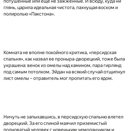
потушенные или еще не зажженные. И всюду, куда ни
глянь, царила идеальная чистота, пахнущая воском и
полиролью «Пакстона».
Комната не вполне покойного критика, «персидская
спальня», как назвал ее проныра-дворецкий, тоже была
украшена: венок из омелы над камином, пара гирлянд
под самым потолком. Эйдан на всякий случай отщипнул
лист омелы – отравитель мог пропитать его ядом.
Ничуть не запыхавшись, в персидскую спальню влетел
дворецкий. За его спиной маячил приземистый
полноватый человек с новеньким чемоданчиком и