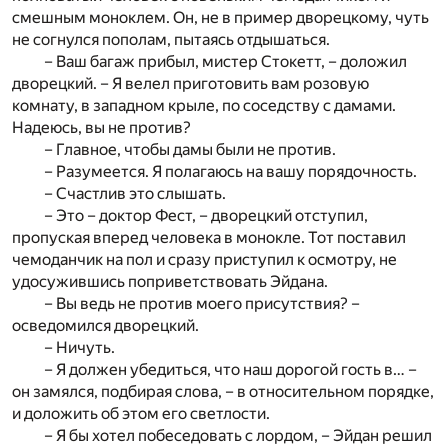
смешным моноклем. Он, не в пример дворецкому, чуть
не согнулся пополам, пытаясь отдышаться.
– Ваш багаж прибыл, мистер Стокетт, – доложил
дворецкий. – Я велел приготовить вам розовую
комнату, в западном крыле, по соседству с дамами.
Надеюсь, вы не против?
– Главное, чтобы дамы были не против.
– Разумеется. Я полагаюсь на вашу порядочность.
– Счастлив это слышать.
– Это – доктор Фест, – дворецкий отступил,
пропуская вперед человека в монокле. Тот поставил
чемоданчик на пол и сразу приступил к осмотру, не
удосужившись поприветствовать Эйдана.
– Вы ведь не против моего присутствия? –
осведомился дворецкий.
– Ничуть.
– Я должен убедиться, что наш дорогой гость в… –
он замялся, подбирая слова, – в относительном порядке,
и доложить об этом его светлости.
– Я бы хотел побеседовать с лордом, – Эйдан решил