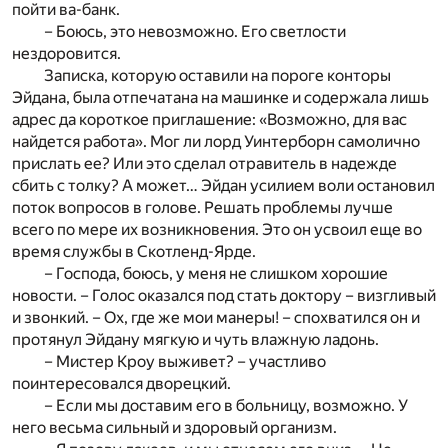
пойти ва-банк.
– Боюсь, это невозможно. Его светлости
нездоровится.
Записка, которую оставили на пороге конторы
Эйдана, была отпечатана на машинке и содержала лишь
адрес да короткое приглашение: «Возможно, для вас
найдется работа». Мог ли лорд Уинтерборн самолично
прислать ее? Или это сделал отравитель в надежде
сбить с толку? А может… Эйдан усилием воли остановил
поток вопросов в голове. Решать проблемы лучше
всего по мере их возникновения. Это он усвоил еще во
время службы в Скотленд-Ярде.
– Господа, боюсь, у меня не слишком хорошие
новости. – Голос оказался под стать доктору – визгливый
и звонкий. – Ох, где же мои манеры! – спохватился он и
протянул Эйдану мягкую и чуть влажную ладонь.
– Мистер Кроу выживет? – участливо
поинтересовался дворецкий.
– Если мы доставим его в больницу, возможно. У
него весьма сильный и здоровый организм.