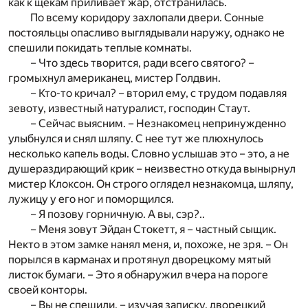
как к щекам приливает жар, отстранилась.
По всему коридору захлопали двери. Сонные
постояльцы опасливо выглядывали наружу, однако не
спешили покидать теплые комнаты.
– Что здесь творится, ради всего святого? –
громыхнул американец, мистер Голдвин.
– Кто-то кричал? – вторил ему, с трудом подавляя
зевоту, известный натуралист, господин Стаут.
– Сейчас выясним. – Незнакомец непринужденно
улыбнулся и снял шляпу. С нее тут же плюхнулось
несколько капель воды. Словно услышав это – это, а не
душераздирающий крик – неизвестно откуда вынырнул
мистер Клоксон. Он строго оглядел незнакомца, шляпу,
лужицу у его ног и поморщился.
– Я позову горничную. А вы, сэр?..
– Меня зовут Эйдан Стокетт, я – частный сыщик.
Некто в этом замке нанял меня, и, похоже, не зря. – Он
порылся в карманах и протянул дворецкому мятый
листок бумаги. – Это я обнаружил вчера на пороге
своей конторы.
– Вы не спешили, – изучая записку, дворецкий