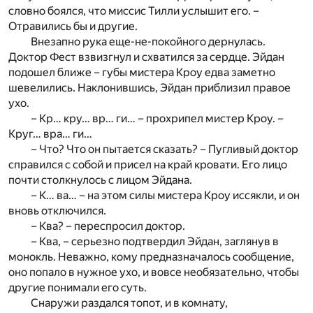
словно боялся, что миссис Тилли услышит его. –
Отравились бы и другие.
Внезапно рука еще-не-покойного дернулась.
Доктор Фест взвизгнул и схватился за сердце. Эйдан
подошел ближе – губы мистера Кроу едва заметно
шевелились. Наклонившись, Эйдан приблизил правое
ухо.
– Кр… кру… вр… ги… – прохрипел мистер Кроу. –
Круг… вра… ги…
– Что? Что он пытается сказать? – Пугливый доктор
справился с собой и присел на край кровати. Его лицо
почти столкнулось с лицом Эйдана.
– К… ва… – на этом силы мистера Кроу иссякли, и он
вновь отключился.
– Ква? – переспросил доктор.
– Ква, – серьезно подтвердил Эйдан, заглянув в
монокль. Неважно, кому предназначалось сообщение,
оно попало в нужное ухо, и вовсе необязательно, чтобы
другие понимали его суть.
Снаружи раздался топот, и в комнату,