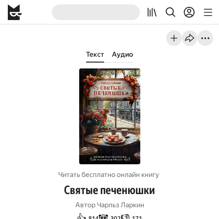
Текст
Аудио
Читать бесплатно онлайн книгу
Святые печенюшки
Автор
Чарльз Ларкин
👍
🐼
👎
814
302
171