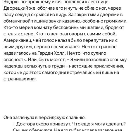
Эндрю, по-прежнему икая, поплелся к лестнице.
Дворецкий же, обогнав его и чуть не сбив с ног, через
пару секунд скрылся из виду. За закрытыми дверями в
обманчивой тишине звуки казались особенно громкими.
Кто-то мерил комнату беспокойными шагами, бродя от
стены к стене. Кто-то вел разговоры с самим собой.
Американец, чей голос нельзя было перепутать ни с
чьим другим, нервно посмеивался. Нечто странное
надвигалось на Гарден Холл. Нечто, что сулило
опасность. Или, быть может, – Эмили позволила огоньку
надежды вспыхнуть в груди – настоящие приключения,
которые до этого самого дня встречались ей лишь на
страницах книг.
Она заглянула в персидскую спальню:
– Доктора скоро привезут. Что еще я могу сделать?
Сыщик обернулся. На его губах играла загадочная