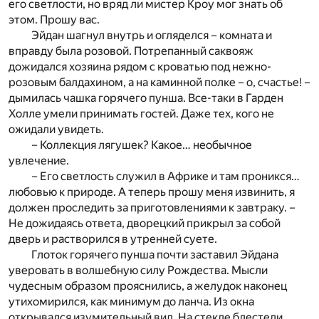
его светлости, но вряд ли мистер Кроу мог знать об
этом. Прошу вас.
Эйдан шагнул внутрь и огляделся – комната и
вправду была розовой. Потрепанный саквояж
дожидался хозяина рядом с кроватью под нежно-
розовым балдахином, а на каминной полке – о, счастье! –
дымилась чашка горячего пунша. Все-таки в Гарден
Холле умели принимать гостей. Даже тех, кого не
ожидали увидеть.
– Коллекция лягушек? Какое… необычное
увлечение.
– Его светлость служил в Африке и там проникся…
любовью к природе. А теперь прошу меня извинить, я
должен проследить за приготовлениями к завтраку. –
Не дожидаясь ответа, дворецкий прикрыл за собой
дверь и растворился в утренней суете.
Глоток горячего пунша почти заставил Эйдана
уверовать в волшебную силу Рождества. Мысли
чудесным образом прояснились, а желудок наконец
утихомирился, как минимум до ланча. Из окна
открывался изумительный вид. На стекле блестели