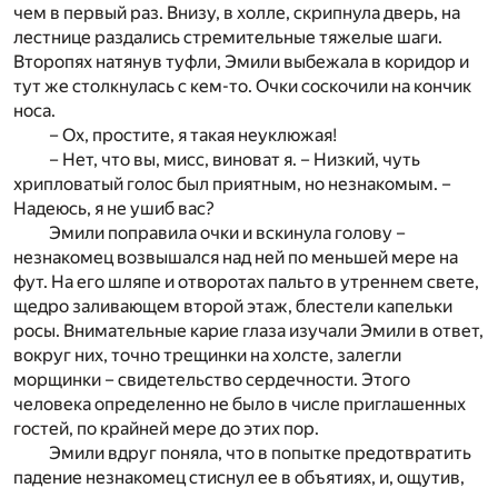
чем в первый раз. Внизу, в холле, скрипнула дверь, на
лестнице раздались стремительные тяжелые шаги.
Второпях натянув туфли, Эмили выбежала в коридор и
тут же столкнулась с кем-то. Очки соскочили на кончик
носа.
– Ох, простите, я такая неуклюжая!
– Нет, что вы, мисс, виноват я. – Низкий, чуть
хрипловатый голос был приятным, но незнакомым. –
Надеюсь, я не ушиб вас?
Эмили поправила очки и вскинула голову –
незнакомец возвышался над ней по меньшей мере на
фут. На его шляпе и отворотах пальто в утреннем свете,
щедро заливающем второй этаж, блестели капельки
росы. Внимательные карие глаза изучали Эмили в ответ,
вокруг них, точно трещинки на холсте, залегли
морщинки – свидетельство сердечности. Этого
человека определенно не было в числе приглашенных
гостей, по крайней мере до этих пор.
Эмили вдруг поняла, что в попытке предотвратить
падение незнакомец стиснул ее в объятиях, и, ощутив,