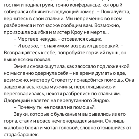
гостям и поднял руки, точно конферансье, который
собирался объявить следующий номер. – Пожалуйста,
вернитесь в свои спальни. Мы непременно во всем
разберемся и тотчас же сообщим вам. Возможно,
произошла ошибка и мистер Кроу не мертв…
– Мертвее некуда, – отозвался сыщик.
– И все же, – с нажимом возразил дворецкий. –
Возвращайтесь к себе, попробуйте горячий пунш, он
выше всяких похвал.
Эмили снова ощутила, как засосало под ложечкой,
но мысленно одернула себя – не время думать о еде,
возможно, мистеру Стокетту понадобится помощь. Она
задержалась, когда мужчины, переглядываясь и
переговариваясь, нехотя разбрелись по спальням.
Дворецкий налетел на перепуганного Эндрю.
– Почему ты не позвал на помощь?!
Звуки, которые с бульканьем вырывались из его
горла, стали и вовсе нечленораздельными. Он лишь
жалобно блеял и мотал головой, словно отбившийся от
стада барашек.