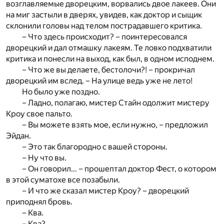
возглавляемые дворецким, ворвались двое лакеев. Они
на миг застыли в дверях, увидев, как доктор и сыщик
склонили головы над телом пострадавшего критика.
– Что здесь происходит? – поинтересовался
дворецкий и дал отмашку лакеям. Те ловко подхватили
критика и понесли на выход, как был, в одном исподнем.
– Что же вы делаете, бестолочи?! – прокричал
дворецкий им вслед. – На улице ведь уже не лето!
Но было уже поздно.
– Ладно, полагаю, мистер Стайн одолжит мистеру
Кроу свое пальто.
– Вы можете взять мое, если нужно, – предложил
Эйдан.
– Это так благородно с вашей стороны.
– Ну что вы.
– Он говорил… – прошептал доктор Фест, о котором
в этой суматохе все позабыли.
– И что же сказал мистер Кроу? – дворецкий
приподнял бровь.
– Ква.
– Ква?