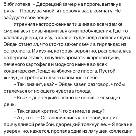
библиотеке. – Дворецкий замер на пороге, вытянув
руку. – Прошу за мной, я провожу вас в комнату. Не
забудьте свои вещи.
Утренняя настороженная тишина во всем замке
сменилась привычными звуками пробуждения. Где-то
хлопали двери, внизу, в холле, туда-сюда сновали слуги.
Эйдан отметил, что кто-то зажег свечи в гирляндах из
остролиста. Из кухни, которая, вероятно, располагалась
на первом этаже, тянулись ароматы жареной дичи,
печеного картофеля и модного нынче во всех
кондитерских Лондона яблочного пирога. Пустой
желудок требовательно напомнил о себе.
– Так, значит, ква? – Эйдан завел разговор, чтобы
отвлечься от ноющего чувства голода.
– Ква? – дворецкий словно не понял, о чем идет
речь.
– Так сказал критик. Что он имел в виду?
– Ах, это… – Остановившись у розовой двери с
причудливой резьбой, дворецкий толкнул ее. – Я пока не
уверен, но, кажется, пропала одна из лягушек коллекции