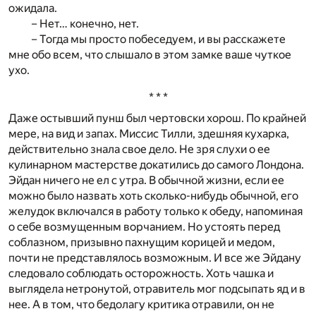
ожидала.
– Нет… конечно, нет.
– Тогда мы просто побеседуем, и вы расскажете
мне обо всем, что слышало в этом замке ваше чуткое
ухо.
* * *
Даже остывший пунш был чертовски хорош. По крайней
мере, на вид и запах. Миссис Тилли, здешняя кухарка,
действительно знала свое дело. Не зря слухи о ее
кулинарном мастерстве докатились до самого Лондона.
Эйдан ничего не ел с утра. В обычной жизни, если ее
можно было назвать хоть сколько-нибудь обычной, его
желудок включался в работу только к обеду, напоминая
о себе возмущенным ворчанием. Но устоять перед
соблазном, призывно пахнущим корицей и медом,
почти не представлялось возможным. И все же Эйдану
следовало соблюдать осторожность. Хоть чашка и
выглядела нетронутой, отравитель мог подсыпать яд и в
нее. А в том, что бедолагу критика отравили, он не