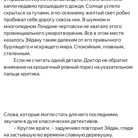
капли недавно прошедшего дождя. Солнце успело
скрыться за тучами, и по-осеннему желтый свет робко
пробивал себе дорогу сквозь них. В шумном и
многолюдном Лондоне чертовски не хватало этого
провинциального умиротворения. Все в этом месте
казалось Эйдану таким далеким от его привычного
бурлящего и искрящего мира. Спокойным, плавным,
степенным.
Если не считать одной детали. Доктор не обратил
внимания на крошечный ровный порез на указательном
пальце критика.
Слова, которые могли стать для него последними,
звучали в духе классических детективов.
– Кругом враги, – задумчиво повторил Эйдан, глядя
на застывшую во времени славную деревушку.