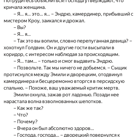
Потрудитесь объясниться! Господа утверждают, что
кричала женщина.
– Я… я… это… я… – Эндрю, камердинер, прибывший с
мистером Кроу, заикался и дрожал.
– Вы?
– Я… я…
– Так это вы вопили, словно перепуганная девица? –
хохотнул Голдвин. Он и другие гости высыпали в
коридор, с интересом наблюдая за происходящим.
– Я… там… – только и смог выдавить Эндрю.
– Позвольте. Так мы ничего не добьемся. – Сыщик
протиснулся между Эмили и дворецким, отодвинул
камердинера и бесцеремонно вторгся в персидскую
спальню. – Похоже, ваш уважаемый критик мертв.
Эмили охнула, зажав рот ладонью. Позади нее
нарастала волна взволнованных шепотков.
– Как же так?
– Что?
– Почему?
– Вчера он был абсолютно здоров…
– Господа, господа… – дворецкий повернулся к