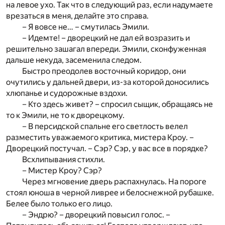
на левое ухо. Так что в следующий раз, если надумаете
врезаться в меня, делайте это справа.
– Я вовсе не… – смутилась Эмили.
– Идемте! – дворецкий не дал ей возразить и
решительно зашагал впереди. Эмили, сконфуженная
дальше некуда, засеменила следом.
Быстро преодолев восточный коридор, они
очутились у дальней двери, из-за которой доносились
хлюпанье и судорожные вздохи.
– Кто здесь живет? – спросил сыщик, обращаясь не
то к Эмили, не то к дворецкому.
– В персидской спальне его светлость велел
разместить уважаемого критика, мистера Кроу. –
Дворецкий постучал. – Сэр? Сэр, у вас все в порядке?
Всхлипывания стихли.
– Мистер Кроу? Сэр?
Через мгновение дверь распахнулась. На пороге
стоял юноша в черной ливрее и белоснежной рубашке.
Белее было только его лицо.
– Эндрю? – дворецкий повысил голос. –