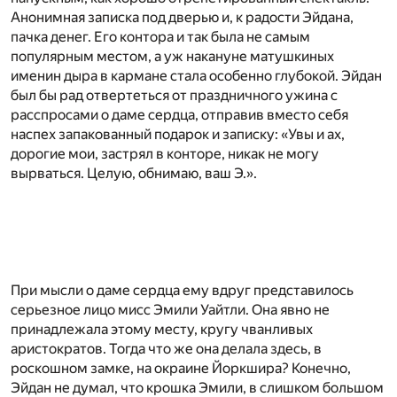
Анонимная записка под дверью и, к радости Эйдана,
пачка денег. Его контора и так была не самым
популярным местом, а уж накануне матушкиных
именин дыра в кармане стала особенно глубокой. Эйдан
был бы рад отвертеться от праздничного ужина с
расспросами о даме сердца, отправив вместо себя
наспех запакованный подарок и записку: «Увы и ах,
дорогие мои, застрял в конторе, никак не могу
вырваться. Целую, обнимаю, ваш Э.».
При мысли о даме сердца ему вдруг представилось
серьезное лицо мисс Эмили Уайтли. Она явно не
принадлежала этому месту, кругу чванливых
аристократов. Тогда что же она делала здесь, в
роскошном замке, на окраине Йоркшира? Конечно,
Эйдан не думал, что крошка Эмили, в слишком большом