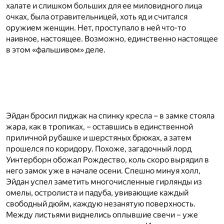
халате и слишком больших для ее миловидного лица
очках, была отравительницей, хоть яд и считался
оружием женщин. Нет, проступало в ней что-то
наивное, настоящее. Возможно, единственно настоящее
в этом «фальшивом» деле.
Эйдан бросил пиджак на спинку кресла – в замке стояла
жара, как в тропиках, – оставшись в единственной
приличной рубашке и шерстяных брюках, а затем
прошелся по коридору. Похоже, загадочный лорд
Уинтерборн обожал Рождество, коль скоро вырядил в
него замок уже в начале осени. Спешно минуя холл,
Эйдан успел заметить многочисленные гирлянды из
омелы, остролиста и падуба, увивающие каждый
свободный дюйм, каждую незанятую поверхность.
Между листьями виднелись оплывшие свечи – уже