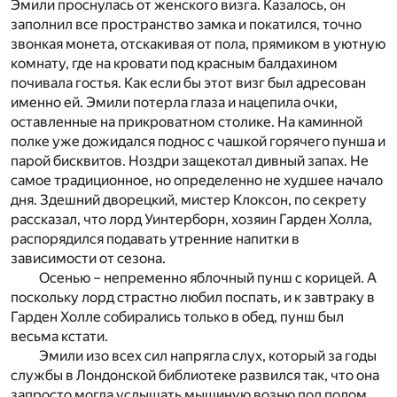
Эмили проснулась от женского визга. Казалось, он
заполнил все пространство замка и покатился, точно
звонкая монета, отскакивая от пола, прямиком в уютную
комнату, где на кровати под красным балдахином
почивала гостья. Как если бы этот визг был адресован
именно ей. Эмили потерла глаза и нацепила очки,
оставленные на прикроватном столике. На каминной
полке уже дожидался поднос с чашкой горячего пунша и
парой бисквитов. Ноздри защекотал дивный запах. Не
самое традиционное, но определенно не худшее начало
дня. Здешний дворецкий, мистер Клоксон, по секрету
рассказал, что лорд Уинтерборн, хозяин Гарден Холла,
распорядился подавать утренние напитки в
зависимости от сезона.
Осенью – непременно яблочный пунш с корицей. А
поскольку лорд страстно любил поспать, и к завтраку в
Гарден Холле собирались только в обед, пунш был
весьма кстати.
Эмили изо всех сил напрягла слух, который за годы
службы в Лондонской библиотеке развился так, что она
запросто могла услышать мышиную возню под полом.