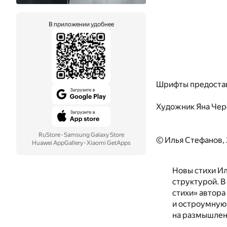
В приложении удобнее
Шрифты предоста
Художник
Яна Чер
RuStore
·
Samsung Galaxy Store
© Илья Стефанов,
Huawei AppGallery
·
Xiaomi GetApps
Новы стихи Ил
структурой. В
стихи» автора
и остроумную 
на размышлен