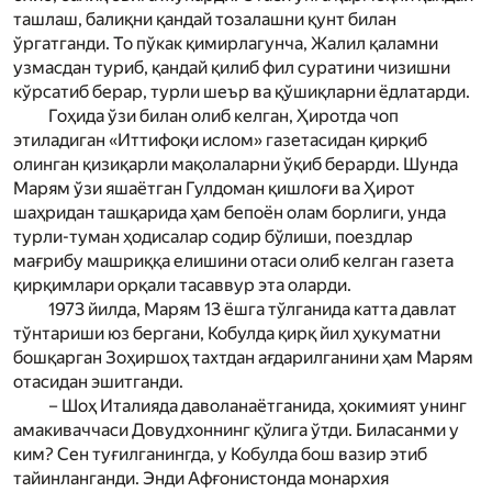
ташлаш, балиқни қандай тозалашни қунт билан
ўргатганди. То пўкак қимирлагунча, Жалил қаламни
узмасдан туриб, қандай қилиб фил суратини чизишни
кўрсатиб берар, турли шеър ва қўшиқларни ёдлатарди.
Гоҳида ўзи билан олиб келган, Ҳиротда чоп
этиладиган «Иттифоқи ислом» газетасидан қирқиб
олинган қизиқарли мақолаларни ўқиб берарди. Шунда
Мар­ям ўзи яшаётган Гулдоман қишлоғи ва Ҳирот
шаҳридан ташқарида ҳам бепоён олам борлиги, унда
турли-туман ҳодисалар содир бўлиши, поездлар
мағрибу машриққа елишини отаси олиб келган газета
қирқимлари орқали тасаввур эта оларди.
1973 йилда, Мар­ям 13 ёшга тўлганида катта давлат
тўнтариши юз бергани, Кобулда қирқ йил ҳукуматни
бошқарган Зоҳиршоҳ тахтдан ағдарилганини ҳам Мар­ям
отасидан эшитганди.
– Шоҳ Италияда даволанаётганида, ҳокимият унинг
амакиваччаси Довудхоннинг қўлига ўтди. Биласанми у
ким? Сен туғилганингда, у Кобулда бош вазир этиб
тайинланганди. Энди Афғонис­тонда монархия