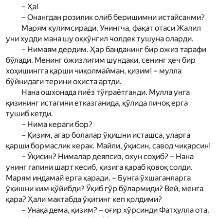
– Ҳа!
– Онангдан розилик олиб беришимни истайсанми?
Мар­ям кулимсиради. Унингча, фақат отаси Жалил
уни худди мана шу оқкўнгил чолдек тушуна оларди.
– Нимаям дердим. Ҳар банданинг бир ожиз тарафи
бўлади. Менинг ожизлигим шун­даки, сенинг ҳеч бир
хоҳишингга қарши чиқолмайман, қизим! – мулла
бўйнидаги терини оҳиста артди.
Нана ошхонада пиёз тўғраётганди. Мулла унга
қизининг истагини етказганида, қўлида пичоқ ерга
тушиб кетди.
– Нима кераги бор?
– Қизим, агар болалар ўқишни исташса, уларга
қарши бормаслик керак. Майли, ўқисин, савод чиқарсин!
– Ўқисин? Нималар деяпсиз, охун соҳиб? – Нана
унинг гапини шарт кесиб, қизига қараб қовоқ солди.
Мар­ям индамай ерга қаради. – Бунга ўхшаганларга
ўқишни ким қўйибди? Ўқиб гўр бўлармиди? Вей, менга
қара? Ҳали мактабда ўқигинг кеп қолдими?
– Унақа дема, қизим? – оғир хўрсинди Фатҳулла ота.