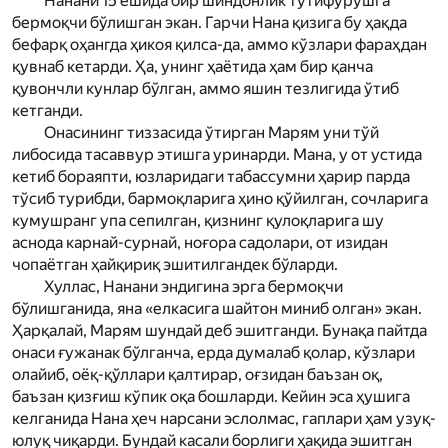
Нанани 15 ёшида бир шиндонлик тўтифурушга
бермоқчи бўлишган экан. Гарчи Нана қизига бу ҳақда
бефарқ оҳангда ҳикоя қилса-да, аммо кўзлари фараҳдан
қувнаб кетарди. Ҳа, унинг ҳаётида ҳам бир қанча
қувончли кунлар бўлган, аммо яшин тезлигида ўтиб
кетганди.
Онасининг тиззасида ўтирган Мар­ям уни тўй
либосида тасаввур этишга уринарди. Мана, у от устида
кетиб бораяпти, юзларидаги табассумни ҳарир парда
тўсиб турибди, бармоқларига ҳино қўйилган, сочларига
кумушранг упа сепилган, қизнинг қулоқларига шу
аснода карнай-сурнай, ноғора садолари, от изидан
чопаётган ҳайқириқ эшитилгандек бўларди.
Хуллас, Нанани эндигина эрга бермоқчи
бўлишганида, яна «елкасига шайтон миниб олган» экан.
Ҳарқалай, Мар­ям шундай деб эшитганди. Бунақа пайтда
онаси ғужанак бўлганча, ерда думалаб қолар, кўзлари
ола­йиб, оёқ-қўллари қалтирар, оғзидан баъзан оқ,
баъзан қизғиш кўпик оқа бошларди. Кейин эса ҳушига
келганида Нана ҳеч нарсани эслолмас, гаплари ҳам узуқ-
юлуқ чиқарди. Бундай касали борлиги ҳақида эшитган