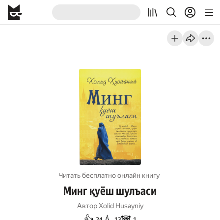
Читать бесплатно онлайн книгу
Минг қуёш шулъаси
Автор
Xolid Husayniy
👍
💧
🐼
24
13
1