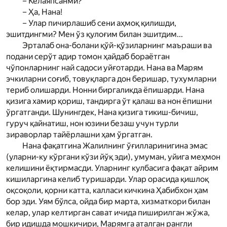
– Келаяпсанми?
– Ҳа, Нана!
– Улар пичирлашиб сени аҳмоқ қилишди,
эшитдингми? Мен ўз қулоғим билан эшитдим...
Эрталаб она-болани қўй-қўзиларнинг маъраши ва
подани серўт адир томон ҳайдаб бораётган
чўпонларнинг най садоси уйғотарди. Нана ва Мар­ям
эчкиларни соғиб, товуқларга дон беришар, тухумларни
териб олишарди. Нонни биргаликда ёпишарди. Нана
қизига хамир қориш, тандирга ўт қалаш ва нон ёпишни
ўргатганди. Шунингдек, Нана қизига тикиш-бичиш,
гуруч қайнатиш, нон юзини безаш учун турли
зираворлар тайёрлашни ҳам ўргатган.
Нана фақатгина Жалилнинг ўғилларинигина эмас
(уларни-ку кўргани кўзи йўқ эди), умуман, уйига меҳмон
келишини ёқтирмасди. Уларнинг кулбасига фақат айрим
кишиларгина келиб туришарди. Улар орасида қишлоқ
оқсоқоли, қорни катта, калласи кичкина Ҳабибхон ҳам
бор эди. Уям бўлса, ойда бир марта, хизматкори билан
келар, улар келтирган сават ичида пиширилган жўжа,
бир идишда мошкичири, Мар­ямга аталган рангли