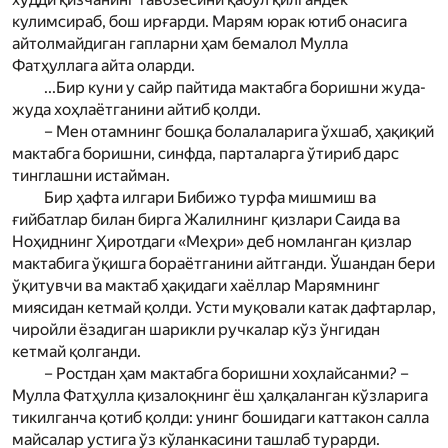
кулимсираб, бош ирғарди. Мар­ям юрак ютиб онасига
айтолмайдиган гапларни ҳам бемалол Мулла
Фатҳуллага айта оларди.
...Бир куни у сайр пайтида мактабга боришни жуда-
жуда хоҳлаётганини айтиб қолди.
– Мен отамнинг бошқа болалаларига ўхшаб, ҳақиқий
мактабга боришни, синфда, парталарга ўтириб дарс
тинглашни истайман.
Бир ҳафта илгари Бибижо турфа мишмиш ва
ғийбатлар билан бирга Жалилнинг қизлари Саида ва
Ноҳиднинг Ҳиротдаги «Меҳри» деб номланган қизлар
мактабига ўқишга бораётганини айтганди. Ўшандан бери
ўқитувчи ва мактаб ҳақидаги хаёллар Мар­ямнинг
миясидан кетмай қолди. Усти муқовали катак дафтарлар,
чиройли ёзадиган шарикли ручкалар кўз ўнгидан
кетмай қолганди.
– Ростдан ҳам мактабга боришни хоҳлайсанми? –
Мулла Фатҳулла қизалоқнинг ёш ҳалқаланган кўзларига
тикилганча қотиб қолди: унинг бошидаги каттакон салла
майсалар устига ўз кўланкасини ташлаб турарди.