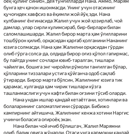
оёқ-қўлинг синиб», дея тўнғилларди Нана. Аммо, Мар­ям
бунга ҳеч қачон ишонмасди. Унинг учун отасининг
қучоғидек хавфсиз ва ёқимли жой йўқ эди. Нана
кулбанинг ёнгинасида Жалил учун жой ҳозирлаб, чой
дамлар, улар сирли кулимсираб, бир-бирлари билан
саломлашишарди. Жалил бирор марта ҳам ўғилларини
тошбўрон қилиб, орқасидан қарғаб қолганини Нананинг
юзига солмасди. Нана ҳам Жалилни орқасидан гўрдан
олиб гўрга солса-да, олдида бирор оғиз қўпол гапирмас,
бу пайтда унинг сочлари ювиб-таралган, тишлари
чайилган, бошига энг чиройли рўмоли танғилган бўлар,
қўлларини тиззалари устига қўйганча одоб сақлаб
ўтирарди. Бирор марта бўлсин, Жалилнинг юзига тик
қарамас, кулганда ҳам чирик тишлари кўзга
ташланмаслиги учун кафти билан оғзини тўсиб оларди.
Нана ундан ишлар қандай кетаётгани, хотинлари ва
болаларининг саломатлигини сўрарди. Бибижо
кампирнинг айтишича, Жалилнинг кенжа хотини Наргис
учинчи боласига оғироёқ экан.
Нана билан чой ичиб бўлишгач, Жалил Мар­ямни
олиб, балиқ овига жўнарди. Отаси унга қармоқни қандай