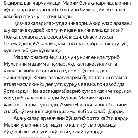
ёғдиришдан чарчамасди. Мар­ям бунақа қарғишларнинг
кўпи қандай маъно касб этишини билмас, йигитчалар
ҳам бир оғиз чурқ этишмасди.
Қизча акаларига жуда ачинарди. Ахир улар аравани
шу ергача судраб келгунча қанча қийналишди экан?
Лоақал, уларга сув берса бўларди. Онаси рухсат
бермайди-да! Ақалли одамга ўхшаб хайрлашиш тугул,
қўл силкиб ҳам қўймайди.
Мар­ям онасига ёқиши учун унинг ёнида туриб,
Муҳсинни мазаммат қилар, «ҳе калтакесакникига
ўхшаган қийшиқ оғзингга тупроқ тўлсин», дея
чийилларди. Кейин эса «акаларим бу гапларни отамга
етказмасмикин?» дея уят, қўрқув ва виж­дон азобида
ўртанарди. Нана эса қарғайвериб хуморидан чиқар, қаҳ-
қаҳ уриб кула бошларди. Бундан Мар­ям бир оз
хавотирга ҳам тушарди. Аммо Нана қизининг бошини
силаб, «ўзимнинг ақлли қизим», деб эркалаб қўярди.
Ака-укалар аравачани бўшатиб ортга қайтишарди.
Мар­ям уларнинг ортидан то қалин ўтлар орасида
йўқолиб кетишгунча кўзини узмай турарди.