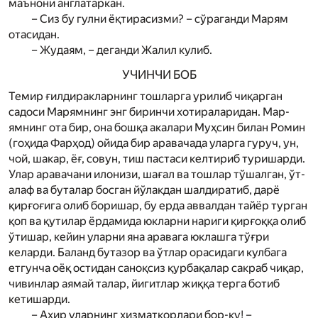
маънони англатаркан.
– Сиз бу гулни ёқтирасизми? – сўраганди Мар­ям
отасидан.
– Жудаям, – деганди Жалил кулиб.
УЧИНЧИ БОБ
Темир ғилдиракларнинг тошларга урилиб чиқарган
садоси Мар­ямнинг энг биринчи хотираларидан. Мар­
ямнинг ота бир, она бошқа акалари Муҳсин билан Ромин
(гоҳида Фарҳод) ойида бир аравачада уларга гуруч, ун,
чой, шакар, ёғ, совун, тиш пастаси келтириб туришарди.
Улар аравачани илонизи, шағал ва тошлар тўшалган, ўт-
алаф ва буталар босган йўлакдан шалдиратиб, дарё
қирғоғига олиб боришар, бу ерда аввалдан тайёр турган
қоп ва қутилар ёрдамида юкларни нариги қирғоққа олиб
ўтишар, кейин уларни яна аравага юклашга тўғри
келарди. Баланд бутазор ва ўтлар орасидаги кулбага
етгунча оёқ остидан саноқсиз қурбақалар сакраб чиқар,
чивинлар аямай талар, йигитлар жиққа терга ботиб
кетишарди.
– Ахир уларнинг хизматкорлари бор-ку! –