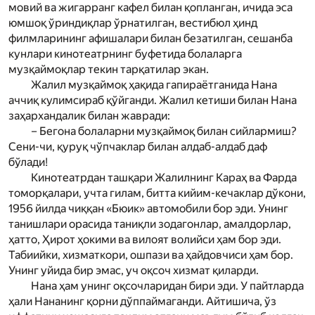
мовий ва жигарранг кафел билан қопланган, ичида эса
юмшоқ ўриндиқлар ўрнатилган, вестибюл ҳинд
филмларининг афишалари билан безатилган, сешанба
кунлари кинотеатрнинг буфетида болаларга
музқаймоқлар текин тарқатилар экан.
Жалил музқаймоқ ҳақида гапираётганида Нана
аччиқ кулимсираб қўйганди. Жалил кетиши билан Нана
заҳархандалик билан жавради:
– Бегона болаларни музқаймоқ билан сийлармиш?
Сени-чи, қуруқ чўпчаклар билан алдаб-алдаб даф
бўлади!
Кинотеатрдан ташқари Жалилнинг Караҳ ва Фарда
томорқалари, учта гилам, битта кийим-кечаклар дўкони,
1956 йилда чиққан «Бюик» автомобили бор эди. Унинг
танишлари орасида таниқли зодагонлар, амалдорлар,
ҳатто, Ҳирот ҳокими ва вилоят волийси ҳам бор эди.
Табиийки, хизматкори, ошпази ва ҳайдовчиси ҳам бор.
Унинг уйида бир эмас, уч оқсоч хизмат қиларди.
Нана ҳам унинг оқсочларидан бири эди. У пайт­ларда
ҳали Нананинг қорни дўппаймаганди. Айтишича, ўз