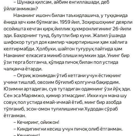
– Шунақа қилсам, айбим енгиллашади, деб
ўйлаганмикан?
Нананинг ишонч билан таъкидлашича, у туққанида
ёнида ҳеч ким бўлмаган. 1959 йил, Зоҳиршоҳнинг деярли
осойишта кечган қирқ йиллик ҳукмронлигининг 26-йили
эди. Баҳорнинг тунд, булутли бир куни. Жалил ўшанда
шифокор тугул доя кампир чақиртиришни ҳам хаёлига
келтирмабди. Ҳолбуки, шайтон туғуруқ пайтида ҳам
Нананинг елкасига миниб олиши мумкин эди. Унинг бир
ўзи терга ботганча, қўлида пичоқ билан пол устида
чалқанча ётарди.
– Оғриқ жонимдан ўтиб кетгани учун ёстиқнинг
учини тишлаб, овозим бўғилиб қолгунча бақирдим.
Юзимни артадиган, сув тутадиган одамнинг ўзи йўқ эди.
Сен эса Мар­ямжо, қимир этмасдинг. Икки кун мана шу
совуқ пол устида емай-ичмай ётиб, минг бир азобда
тўлғаниб, эсон-омон туғилишингни Худодан сўраб
ётганман.
– Кечиринг, ойижон!
– Киндигингни кесиш учун пичоқ олиб ётганман.
– Кечиринг!