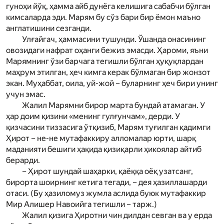
гуноҳи йўқ, ҳамма айб дунёга келишига сабабчи бўлган
кимсаларда эди. Мар­ям бу сўз бари бир ёмон маъно
англатишини сезганди.
Улғайгач, ҳаммасини тушунди. Ўшан­­да онасининг
овозидаги нафрат оҳанги бежиз эмасди. Ҳароми, яъни
Мар­ямнинг ўзи барчага тегишли бўлган ҳуқуқлардан
маҳрум этилган, ҳеч кимга керак бўлмаган бир жонзот
экан. Муҳаббат, оила, уй-жой – буларнинг ҳеч бири унинг
учун эмас.
Жалил Мар­ямни бирор марта бундай атамаган. У
ҳар доим қизини «менинг гулғунчам», дерди. У
қизчасини тиззасига ўтқизиб, Мар­ям туғилган қадимги
Ҳирот – не-не мутафаккиру алломалар юрти, шарқ
маданияти бешиги ҳақида қизиқарли ҳикоялар айтиб
берарди.
– Ҳирот шундай шаҳарки, қаёққа оёқ узатсанг,
бирорта шоирнинг кетига тегади, – дея ҳазиллашарди
отаси. (Бу ҳазиломуз жумла аслида буюк мутафаккир
Мир Алишер Навоийга тегишли – тарж.)
Жалил қизига Ҳиротни чин дилдан севган ва у ерда