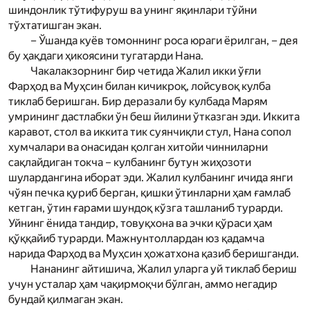
шиндонлик тўтифуруш ва унинг яқинлари тўйни
тўхтатишган экан.
– Ўшанда куёв томоннинг роса юраги ёрилган, – дея
бу ҳақдаги ҳикоясини тугатарди Нана.
Чакалакзорнинг бир четида Жалил икки ўғли
Фарҳод ва Муҳсин билан кичикроқ, лойсувоқ кулба
тиклаб беришган. Бир деразали бу кулбада Мар­ям
умрининг дастлабки ўн беш йилини ўтказган эди. Иккита
каравот, стол ва иккита тик суянчиқли стул, Нана сопол
хумчалари ва онасидан қолган хитойи чинниларни
сақлайдиган токча – кулбанинг бутун жиҳозоти
шулардангина иборат эди. Жалил кулбанинг ичида янги
чўян печка қуриб берган, қишки ўтинларни ҳам ғамлаб
кетган, ўтин ғарами шундоқ кўзга ташланиб турарди.
Уйнинг ёнида тандир, товуқхона ва эчки қўраси ҳам
қўққайиб турарди. Мажнунтоллардан юз қадамча
нарида Фарҳод ва Муҳсин ҳожатхона қазиб беришганди.
Нананинг айтишича, Жалил уларга уй тиклаб бериш
учун усталар ҳам чақирмоқчи бўлган, аммо негадир
бундай қилмаган экан.