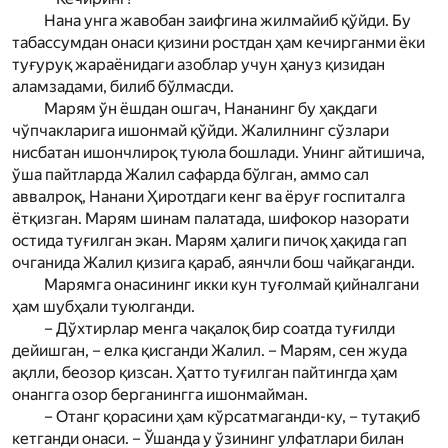
Нана унга жавобан заифгина жилмайиб қўйди. Бу
табассумдан онаси қизини ростдан ҳам кечирганми ёки
туғуруқ жараёнидаги азоб­лар учун ҳануз қизидан
аламзадами, билиб бўлмасди.
Мар­ям ўн ёшдан ошгач, Нананинг бу ҳақдаги
чўпчакларига ишонмай қўйди. Жалилнинг сўзлари
нисбатан ишончлироқ туюла бошлади. Унинг айтишича,
ўша пайтларда Жалил сафарда бўлган, аммо сал
аввалроқ, Нанани Ҳиротдаги кенг ва ёруғ госпиталга
ётқизган. Мар­ям шинам палатада, шифокор назорати
остида туғилган экан. Мар­ям ҳалиги пичоқ ҳақида гап
очганида Жалил қизига қараб, аянчли бош чайқаганди.
Мар­ямга онасининг икки кун туғолмай қийналгани
ҳам шубҳали туюлганди.
– Дўхтирлар менга чақалоқ бир соатда туғилди
дейишган, – елка қисганди Жалил. – Мар­ям, сен жуда
ақлли, беозор қизсан. Ҳатто туғилган пайтингда ҳам
онангга озор берганингга ишонмайман.
– Отанг қорасини ҳам кўрсатмаганди-ку, – тутақиб
кетганди онаси. – Ўшанда у ўзининг улфатлари билан