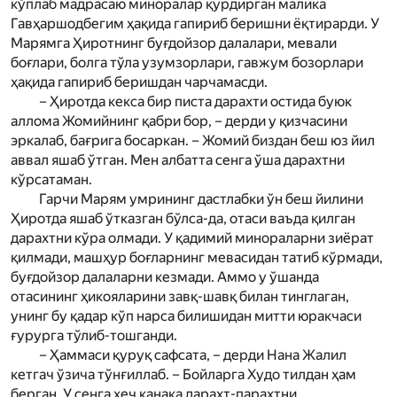
кўплаб мадрасаю миноралар қурдирган малика
Гавҳаршодбегим ҳақида гапириб беришни ёқтирарди. У
Мар­ямга Ҳиротнинг буғдойзор далалари, мевали
боғлари, болга тўла узумзорлари, гавжум бозорлари
ҳақида гапириб беришдан чарчамасди.
– Ҳиротда кекса бир писта дарахти остида буюк
аллома Жомийнинг қабри бор, – дерди у қизчасини
эркалаб, бағрига босаркан. – Жомий биздан беш юз йил
аввал яшаб ўтган. Мен албатта сенга ўша дарахтни
кўрсатаман.
Гарчи Мар­ям умрининг дастлабки ўн беш йилини
Ҳиротда яшаб ўтказган бўлса-да, отаси ваъда қилган
дарахтни кўра олмади. У қадимий минораларни зиёрат
қилмади, машҳур боғларнинг мевасидан татиб кўрмади,
буғдойзор далаларни кезмади. Аммо у ўшанда
отасининг ҳикояларини завқ-шавқ билан тинглаган,
унинг бу қадар кўп нарса билишидан митти юракчаси
ғурурга тўлиб-тошганди.
– Ҳаммаси қуруқ сафсата, – дерди Нана Жалил
кетгач ўзича тўнғиллаб. – Бойларга Худо тилдан ҳам
берган. У сенга ҳеч қанақа дарахт-парахтни