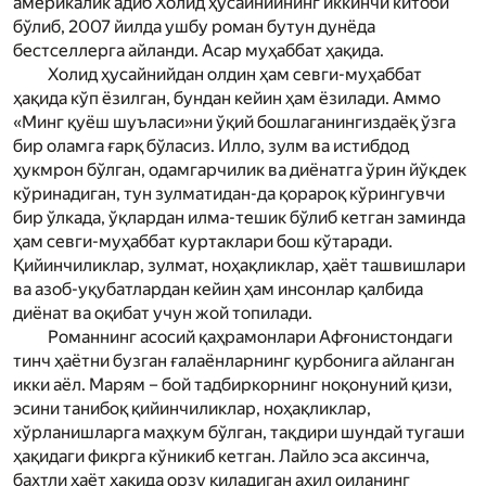
америкалик адиб Холид ҳусайнийнинг иккинчи китоби
бўлиб, 2007 йилда ушбу роман бутун дунё­да
бестселлерга айланди. Асар муҳаббат ҳақида.
Холид ҳусайнийдан олдин ҳам севги-муҳаббат
ҳақида кўп ёзилган, бундан кейин ҳам ёзилади. Аммо
«Минг қуёш шуъласи»ни ўқий бошлаганингиздаёқ ўзга
бир оламга ғарқ бўласиз. Илло, зулм ва истибдод
ҳукмрон бўлган, одамгарчилик ва диёнатга ўрин йўқдек
кўринадиган, тун зулматидан-да қорароқ кўрингувчи
бир ўлкада, ўқлардан илма-тешик бўлиб кетган заминда
ҳам севги-муҳаббат куртаклари бош кўтаради.
Қийинчиликлар, зулмат, ноҳақликлар, ҳаёт ташвишлари
ва азоб-уқубатлардан кейин ҳам инсонлар қалбида
диёнат ва оқибат учун жой топилади.
Романнинг асосий қаҳрамонлари Афғонистондаги
тинч ҳаётни бузган ғалаёнларнинг қурбонига айланган
икки аёл. Мар­ям – бой тадбиркорнинг ноқонуний қизи,
эсини танибоқ қийинчиликлар, ноҳақликлар,
хўрланишларга маҳкум бўлган, тақдири шундай тугаши
ҳақидаги фикрга кўникиб кетган. Лайло эса аксинча,
бахтли ҳаёт ҳақида орзу қиладиган аҳил оиланинг