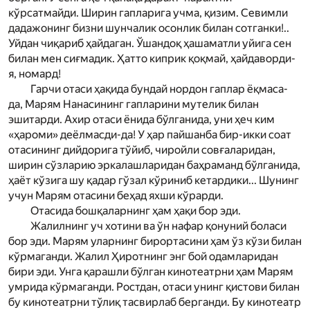
кўрсатмайди. Ширин гапларига учма, қизим. Севимли
дадажонинг бизни шунчалик осонлик билан сотганки!..
Уйдан чиқариб ҳайдаган. Ўшандоқ ҳашаматли уйига сен
билан мен сиғмадик. Ҳатто киприк қоқмай, ҳайдаворди-
я, номард!
Гарчи отаси ҳақида бундай нордон гаплар ёқмаса-
да, Мар­ям Нанасининг гапларини мутелик билан
эшитарди. Ахир отаси ёнида бўлганида, уни ҳеч ким
«ҳароми» деёлмасди-да! У ҳар пайшанба бир-икки соат
отасининг дийдорига тў­йиб, чиройли совғаларидан,
ширин сўзларию эркалашларидан баҳраманд бўлганида,
ҳаёт кўзига шу қадар гўзал кўриниб кетардики... Шунинг
учун Мар­ям отасини беҳад яхши кўрарди.
Отасида бошқаларнинг ҳам ҳақи бор эди.
Жалилнинг уч хотини ва ўн нафар қонуний боласи
бор эди. Мар­ям уларнинг бирортасини ҳам ўз кўзи билан
кўрмаганди. Жалил Ҳиротнинг энг бой одамларидан
бири эди. Унга қарашли бўлган кинотеатрни ҳам Мар­ям
умрида кўрмаганди. Ростдан, отаси унинг қистови билан
бу кинотеатрни тўлиқ тасвирлаб берганди. Бу кинотеатр