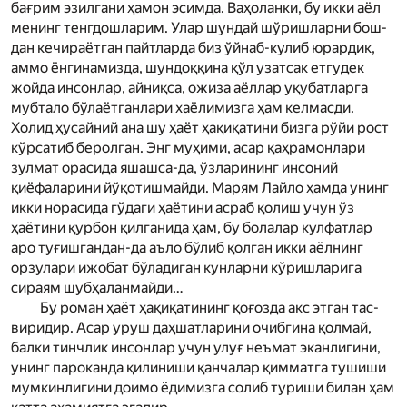
бағрим эзилгани ҳамон эсимда. Ваҳоланки, бу икки аёл
менинг тенгдошларим. Улар шундай шўришларни бош­
дан кечираётган пайтларда биз ўйнаб-кулиб юрардик,
аммо ёнгинамизда, шундоққина қўл узатсак етгудек
жойда инсонлар, айниқса, ожиза аёллар уқубатларга
мубтало бўлаётганлари хаёлимизга ҳам келмасди.
Холид ҳусайний ана шу ҳаёт ҳақиқатини бизга рўйи рост
кўрсатиб беролган. Энг муҳими, асар қаҳрамонлари
зулмат орасида яшашса-да, ўзларининг инсоний
қиёфаларини йўқотишмайди. Мар­ям Лайло ҳамда унинг
икки норасида гўдаги ҳаётини асраб қолиш учун ўз
ҳаётини қурбон қилганида ҳам, бу болалар кулфатлар
аро туғишгандан-да аъло бўлиб қолган икки аёлнинг
орзулари ижобат бўладиган кунларни кўришларига
сираям шубҳаланмайди…
Бу роман ҳаёт ҳақиқатининг қоғозда акс этган тас­
виридир. Асар уруш даҳшатларини очибгина қолмай,
балки тинчлик инсонлар учун улуғ неъмат эканлигини,
унинг пароканда қилиниши қанчалар қимматга тушиши
мумкинлигини доимо ёдимизга солиб туриши билан ҳам