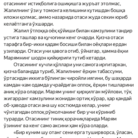
отасининг истиқболига ошиқишга журъат этолмас,
Жалилнинг ўзи у томонга келишини кутишдан бошқа
иложи қолмас, аммо назарида отаси жуда секин юриб
келаётганга ўхшарди.
Жалил ўтлоққа оёқ қўйиши билан камзулини тандир
устига ташлар ва қучоғини кенг очарди. Қизча отаси
тарафга бир-икки қадам босиши билан оёқлари ердан
узиларди. Отаси уни ҳавога отиб, ўйнатар, ҳамма ёқни
Мар­ямнинг шодон қийқириғи тутиб кетарди.
Отасининг кучли қўллари уни самога ирғитаркан,
қизча баландда туриб, Жалилнинг ёрқин табассуми,
ўртасидан иккига бўлинган чиройли иягини, бу шаҳарда
камдан-кам одамда учрайдиган оппоқ, ёрқин тишларини
аниқ кўра оларди. Мар­ям унинг қирқилган мўйлови, тўқ
жигарранг камзулини жонидан ортиқ кўрар, ҳар қандай
об-ҳавода отаси ана шу костюмда келар, унинг
чўнтагидан оппоқ рўмолчанинг бир учи кўриниб
турарди. Отасининг тиниқ қорачиқларида Мар­ям
ўзининг ва кенг само аксини ҳам кўра оларди.
«Бир куним шу отанг сени ерга туширворса, ўласан,