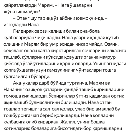
ҳайратланарди Мар­ям. – Нега ўшаларни
жўнатишмайди?
– Отанг шу тариқа ўз айбини ювмоқчи-да, –
изоҳларди Нана.
Ғилдирак овози келиши билан она-бола
кулбаларидан чиқишарди. Нана уларни қандай кутиб
олишини Мар­ям бир умр эсидан чиқармайди. Озғин,
оёқяланг онаси калта қирқтирилган сочларини елкасига
ташлаб, қўлларини кўксида қовуштирганча мағрур
қиёфада ўгай ўғилларини қарши оларди. Унинг эгнидаги
қопга ўхшаган узун камзулининг чўнтаклари тошга
тўлғазилган бўларди.
Ака-укалар дарё бўйида турганча, Мар­ям ва
Нананинг озиқ-овқатларни қандай ташиб кириш­ларини
томоша қилишарди. Ўспиринлар ўттиз қадамдан ортиқ
яқинлашиб бўлмаслигини билишарди. Нана отган
тошлар тегишига сал-сал қолар, улар бир амаллаб бу
тошбўронга чап бериб қолишарди. Нана қопларни
кулбасига олиб кираркан, Жалил, унинг бошқа
хотинларию болаларига бисотидаги бор қарғишларни