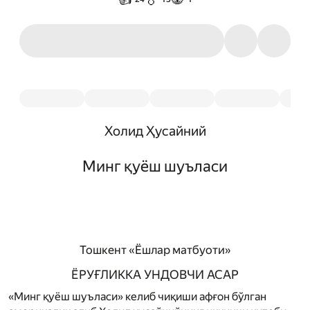
Холид Ҳусайний
Минг қуёш шуъласи
Тошкент «Ёшлар матбуоти»
ЁРУҒЛИККА УНДОВЧИ АСАР
«Минг қуёш шуъласи» келиб чиқиши афғон бўлган