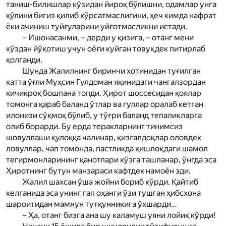
таниш-билишлар кўзидан йироқ бўлишни, одамлар унга
қўлини бигиз қилиб кўрсатмаслигини, ҳеч кимда нафрат
ёки ачиниш туйғуларини уйғотмасликни истади.
– Ишонасанми, – дерди у қизига, – отанг мени
кўздан йўқотиш учун оёғи куйган товуқдек питирлаб
қолганди.
Шунда Жалилнинг биринчи хотинидан туғилган
катта ўғли Муҳсин Гулдоман яқинидаги чангалзордан
кичикроқ бошпана топди. Ҳирот шоссесидан қоялар
томонга қараб баланд ўтлар ва гуллар оралаб кетган
илонизи сўқмоқ бўлиб, у тўғри баланд тепаликларга
олиб борарди. Бу ерда теракларнинг тинимсиз
шовуллаши қулоққа чалинар, қизғалдоқлар оловдек
ловуллар, чап томонда, пастликда қиш­лоқдаги шамол
тегирмонларининг қанотлари кўзга ташланар, ўнгда эса
Ҳиротнинг бутун манзараси кафтдек намоён эди.
Жалил шахсан ўша жойни бориб кўрди. Қайтиб
келганида эса унинг гап оҳанги ўзи тушган ҳибсхона
шароитидан мамнун тутқунникига ўхшарди…
– Ҳа, отанг бизга ана шу каламуш уяни лойиқ кўрди!