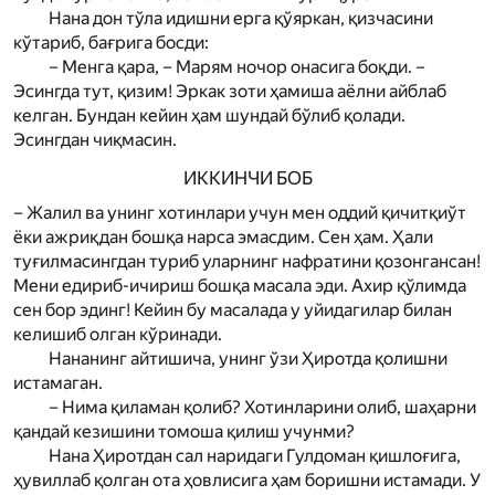
Нана дон тўла идишни ерга қўяркан, қизчасини
кўтариб, бағрига босди:
– Менга қара, – Мар­ям ночор онасига боқди. –
Эсингда тут, қизим! Эркак зоти ҳамиша аёлни айблаб
келган. Бундан кейин ҳам шундай бўлиб қолади.
Эсингдан чиқмасин.
ИККИНЧИ БОБ
– Жалил ва унинг хотинлари учун мен оддий қичитқиўт
ёки ажриқдан бошқа нарса эмасдим. Сен ҳам. Ҳали
туғилмасингдан туриб уларнинг нафратини қозонгансан!
Мени едириб-ичириш бошқа масала эди. Ахир қўлимда
сен бор эдинг! Кейин бу масалада у уйидагилар билан
келишиб олган кўринади.
Нананинг айтишича, унинг ўзи Ҳиротда қолишни
истамаган.
– Нима қиламан қолиб? Хотинларини олиб, шаҳарни
қандай кезишини томоша қилиш учунми?
Нана Ҳиротдан сал наридаги Гулдоман қиш­лоғига,
ҳувиллаб қолган ота ҳовлисига ҳам боришни истамади. У