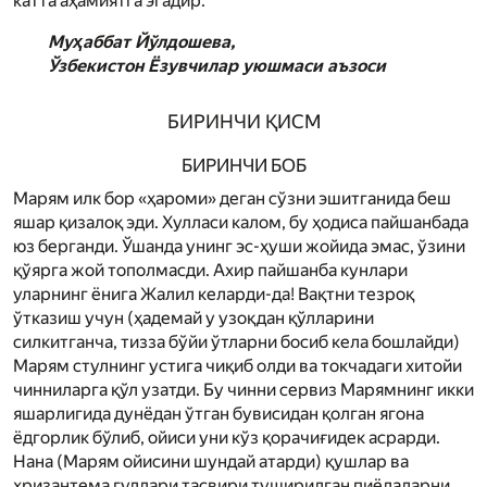
катта аҳамиятга эгадир.
Муҳаббат Йўлдошева,
Ўзбекистон Ёзувчилар уюшмаси аъзоси
БИРИНЧИ ҚИСМ
БИРИНЧИ БОБ
Мар­ям илк бор «ҳароми» деган сўзни эшитганида беш
яшар қизалоқ эди. Хулласи калом, бу ҳодиса пайшанбада
юз берганди. Ўшанда унинг эс-ҳуши жойида эмас, ўзини
қўярга жой тополмасди. Ахир пайшанба кунлари
уларнинг ёнига Жалил келарди-да! Вақтни тезроқ
ўтказиш учун (ҳадемай у узоқдан қўлларини
силкитганча, тизза бўйи ўтларни босиб кела бошлайди)
Мар­ям стулнинг устига чиқиб олди ва токчадаги хитойи
чинниларга қўл узатди. Бу чинни сервиз Мар­ямнинг икки
яшарлигида дунёдан ўтган бувисидан қолган ягона
ёдгорлик бўлиб, ойиси уни кўз қорачиғидек асрарди.
Нана (Мар­ям ойисини шундай атарди) қушлар ва
хризантема гуллари тасвири туширилган пиёлаларни,