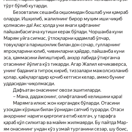
тўрт бўлиб кутарди.
Безовталик сешанба оқшомидан бошлаб уни қамраб
оларди. Ишқилиб, жалилнинг бирор муҳим иши чиқиб
қолмасин-да! Акс ҳолда уни янаги ҳафтанинг
пайшанбасигача кутиши керак бўлади. Чоршанба куни
Мар­ям уйга сиғмас, ўтлоқларни қадамлаб ўлчар,
товуқларга паришонлик билан дон сочар, гулларнинг
япроқларини юлиб, чивинларни ҳайдар, пайшанба куни
эса, ҳаммасини йиғиштириб, анҳор лабида ўтирганча
отасининг йўлига кўз тикарди. Агар Жалил кечикаверса,
унинг баданига титроқ кириб, тиззалари мажолсизланиб
қолар, қаёқларгадир қочиб кетгиси келар, аммо бунинг
уддасидан чиқолмасди.
Дафъатан онасининг овози эшитиларди.
– Мана, дадажонинг, олифталаниб келишини қара!
Мар­ямга илкис жон киргандек бўларди. Отасини
узоқдан кўриши билан ўрнидан сапчиб турарди. Отаси
анҳорнинг нариги қирғоғига етиб келгач, у тарафга
қараб қўл силкитар ва майин жилмаярди. Бу пайтда Мар­
ям онасининг ундан кўз узмай турганини сезар, шу боис,