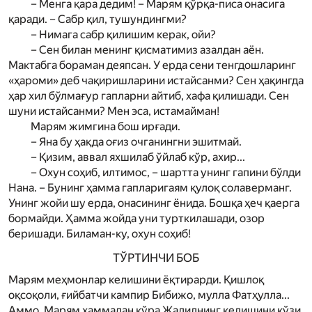
– Менга қара дедим! – Мар­ям қўрқа-писа онасига
қаради. – Сабр қил, тушундингми?
– Нимага сабр қилишим керак, ойи?
– Сен билан менинг қисматимиз азалдан аён.
Мактабга бораман деяпсан. У ерда сени тенгдош­ларинг
«ҳароми» деб чақиришларини истайсанми? Сен ҳақингда
ҳар хил бўлмағур гапларни айтиб, хафа қилишади. Сен
шуни истайсанми? Мен эса, истамайман!
Мар­ям жимгина бош ирғади.
– Яна бу ҳақда оғиз очганингни эшитмай.
– Қизим, аввал яхшилаб ўйлаб кўр, ахир...
– Охун соҳиб, илтимос, – шартта унинг гапини бўлди
Нана. – Бунинг ҳамма гапларигаям қулоқ солаверманг.
Унинг жойи шу ерда, онасининг ёнида. Бошқа ҳеч қаерга
бормайди. Ҳамма жойда уни турткилашади, озор
беришади. Биламан-ку, охун соҳиб!
ТЎРТИНЧИ БОБ
Мар­ям меҳмонлар келишини ёқтирарди. Қиш­лоқ
оқсоқоли, ғийбатчи кампир Бибижо, мулла Фатҳулла...
Аммо, Мар­ям ҳаммадан кўра Жалилнинг келишини кўзи