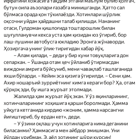
иффатини хожасига тақдим этгани маълум бўлиб қолгач,
бутун оила аъзолари ғазабга минишганди. Ҳатто сал
бўлмаса орада қон тўкилаёзди. Хотинлари шўрлик
оқсочни уйдан ҳайдашни талаб қилишди. Нананинг
отаси, Гулдоман қиш­лоғида тоштарошлик билан
шуғулланувчи кекса уста ҳам қизидан юз ўгириб, бор
лаш-лушини автобусга юкладию Эронга жўнаворди.
Ҳозиргача унинг ўлик-тиригидан хабар йўқ.
– Алам қилади, – деди у бир куни товуқларига дон
сепаркан. – Ўшанда отам ҳеч ўйланиб ўтирмасдан
виждони амрига бўйсуниб, мени чавақлаб ташлаганида
яхши бўларди. – Кейин эса қизига ўгирилди. – Сени ҳам.
Ахир ношаръий зурриётнинг кимга кераги бор? Ҳа, отам
қўрқоқ эди, бу ишга журъат этолмади.
Жалилда ҳам журъат йўқ экан. У ўз яқинларининг,
хотинчаларининг хоҳишига қарши боролмади. Ҳамма
уйқуга кетганида кирдию «жоним, ҳамма нарсангни
йиғиштириб, бу ердан кет», деди.
– У ўзини оқлаш учун хотинларига нима деганини
биласанми? Ҳаммасига мен айбдор эмишман. Уни
йўлдан урибман. Э, аёл зотининг шўри қурсин!