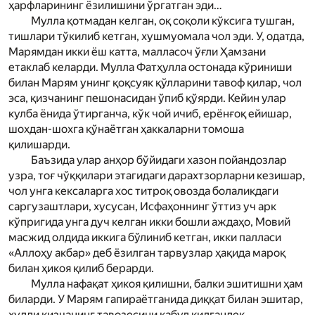
ҳарфларининг ёзилишини ўргатган эди…
Мулла қотмадан келган, оқ соқоли кўксига тушган,
тишлари тўкилиб кетган, хушмуомала чол эди. У, одатда,
Мар­ямдан икки ёш катта, малласоч ўғли Ҳамзани
етаклаб келарди. Мулла Фатҳулла остонада кўриниши
билан Мар­ям унинг қоқсуяк қўлларини тавоф қилар, чол
эса, қизчанинг пешонасидан ўпиб қўярди. Кейин улар
кулба ёнида ўтирганча, кўк чой ичиб, ерёнғоқ ейишар,
шохдан-шохга қўнаётган ҳаккаларни томоша
қилишарди.
Баъзида улар анҳор бўйидаги хазон пойандозлар
узра, тоғ чўққилари этагидаги дарахт­зорларни кезишар,
чол унга кексаларга хос тит­роқ овозда болаликдаги
саргузаштлари, хусусан, Исфаҳоннинг ўттиз уч арк
кўпригида унга дуч келган икки бошли аждаҳо, Мовий
масжид олдида иккига бўлиниб кетган, икки палласи
«Аллоҳу акбар» деб ёзилган тарвузлар ҳақида мароқ
билан ҳикоя қилиб берарди.
Мулла нафақат ҳикоя қилишни, балки эшитишни ҳам
биларди. У Мар­ям гапираётганида диққат билан эшитар,
худди қизчанинг тавозесини қабул қилгандек