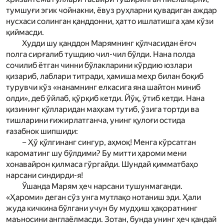
тумшуғи эгик чойнакни, ёвуз руҳларни қувадиган аждар
нусхаси солинган қанддонни, ҳатто ишлатишга ҳам кўзи
қиймасди.
Худди шу қанддон Мар­ямнинг қўлчасидан ёғоч
полга сирғалиб тушдию чил-чил бўлди. Нана полда
сочилиб ётган чинни бўлакларини кўрдию юзлари
қизариб, лаблари титради, ҳамиша меҳр билан боқиб
турувчи кўз «нанам­нинг елкасига яна шайтон миниб
олди», деб ўйлаб, қўрқиб кетди. Йўқ, ўтиб кетди. Нана
қизининг қўлларидан маҳкам тутиб, ўзига тортди ва
тишларини ғижирлатганча, унинг қулоғи остида
ғазабнок шипшиди:
– Ҳў қўлгинанг сингур, аҳмоқ! Менга кўрсатган
кароматинг шу бўлдими? Бу митти ҳароми мени
хонавайрон қилмаса гўргайди. Шундай қимматбаҳо
нарсани синдирди-я!
Ўшанда Мар­ям ҳеч нарсани тушунмаганди.
«Ҳароми» деган сўз унга мутлақо нотаниш эди. Ҳали
жуда кичкина бўлгани учун бу мудҳиш ҳақоратнинг
маъносини англаёлмасди. Зотан, бунда унинг ҳеч қандай