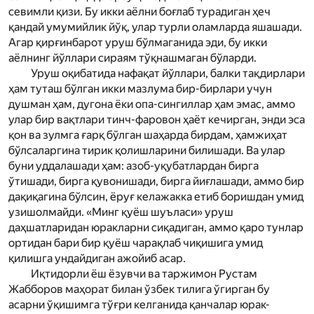
севимли қизи. Бу икки аёлни боғлаб турадиган ҳеч
қандай умумийлик йўқ, улар турли оламларда яшашади.
Агар қирғинбарот уруш бўлмаганида эди, бу икки
аёлнинг йўллари сираям тўқнашмаган бўларди.
Уруш оқибатида нафақат йўллари, балки тақдирлари
ҳам туташ бўлган икки мазлума бир-бирлари учун
душман ҳам, дугона ёки опа-сингиллар ҳам эмас, аммо
улар бир вақтлари тинч-фаровон ҳаёт кечирган, энди эса
қон ва зулм­га ғарқ бўлган шаҳарда бирдам, ҳамжиҳат
бўлсаларгина тирик қолишларини билишади. Ва улар
буни уддалашади ҳам: азоб-уқубатлардан бирга
ўтишади, бирга қувонишади, бирга йиғлашади, аммо бир
дақиқагина бўлсин, ёруғ келажакка етиб боришдан умид
узишолмайди. «Минг қуёш шуъласи» уруш
даҳшатларидан юракларни сиқадиган, аммо қаро тунлар
ортидан бари бир қуёш чарақлаб чиқишига умид
қилишга ундайдиган ажойиб асар.
Иқтидорли ёш ёзувчи ва таржимон Рустам
Жабборов маҳорат билан ўзбек тилига ўгирган бу
асарни ўқишимга тўғри келганида қанчалар юрак-