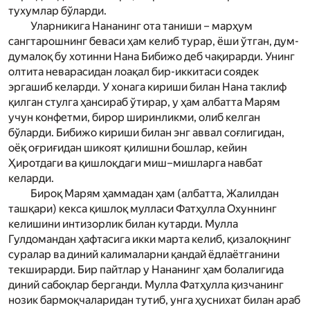
тухумлар бўларди.
Уларникига Нананинг ота таниши – марҳум
сангтарошнинг беваси ҳам келиб турар, ёши ўтган, дум-
думалоқ бу хотинни Нана Бибижо деб чақирарди. Унинг
олтита неварасидан лоақал бир-иккитаси соядек
эргашиб келарди. У хонага кириши билан Нана таклиф
қилган стулга ҳансираб ўтирар, у ҳам албатта Мар­ям
учун конфетми, бирор ширинликми, олиб келган
бўларди. Бибижо кириши билан энг аввал соғлигидан,
оёқ оғриғидан шикоят қилишни бошлар, кейин
Ҳиротдаги ва қишлоқдаги миш–мишларга навбат
келарди.
Бироқ Мар­ям ҳаммадан ҳам (албатта, Жалилдан
ташқари) кекса қишлоқ мулласи Фатҳулла Охуннинг
келишини интизорлик билан кутарди. Мулла
Гулдомандан ҳафтасига икки марта келиб, қизалоқнинг
суралар ва диний калималарни қандай ёдлаётганини
текширарди. Бир пайтлар у Нананинг ҳам болалигида
диний сабоқлар берганди. Мулла Фатҳулла қизчанинг
нозик бармоқчаларидан тутиб, унга ҳуснихат билан араб