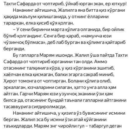
Тахти Сафарда от чоптириб, ўйнаб юрган экан, ер юткур!
Нананинг айтишича, Жалилга яна битта қиз кўргани
ҳақида маълум қилишганида, у отнинг ёлларини
тараркан, елка қисиб қўя қолган.
– У сени биринчи марта қўлига олганида, бир ойлик
бўлиб қолгандинг. Сенга бир қараб, «намунча юзи
чўзинчоқ бўлмаса», деб лаб бурган ва қўлимга қайтариб
берганди.
Бу гапларга Мар­ям ишонди. Жалил ўша пайт­да Тахти
Сафарда от чоптириб юрганини тан олди. Аммо
отасининг талқинига кўра, у қиз кўрганини эшитиб,
хаёлчан елка қисмаган, балки эгарга сакраб миниб,
Ҳирот томонга от чоптирган. Болани қўлига олиб,
эркалаган, юзчаларини силаган, ҳатто унга алла ҳам
айтган. Гарчи Мар­ям юзи узунчоқ эканини ўзи ҳам
билса-да, отасининг бундай таънали гапларни айтганини
тасаввурига сиғдиролмасди.
Нананинг айтишича, у қизига ўз бувисининг исмини
берган. Жалил эса бу исмни ўзи атай қўйганини
таъкидларди. Мар­ям энг чиройли гул – табаргул деган