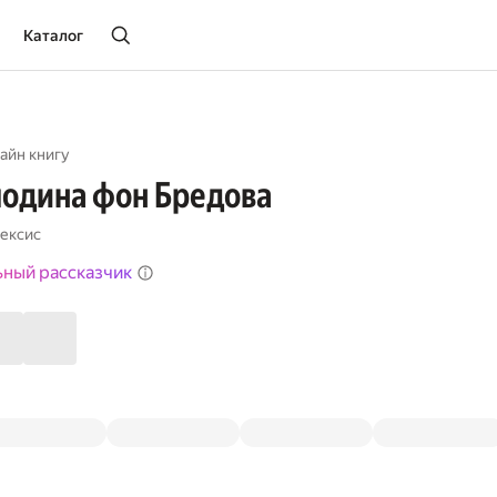
Каталог
айн книгу
подина фон Бредова
ексис
ьный рассказчик