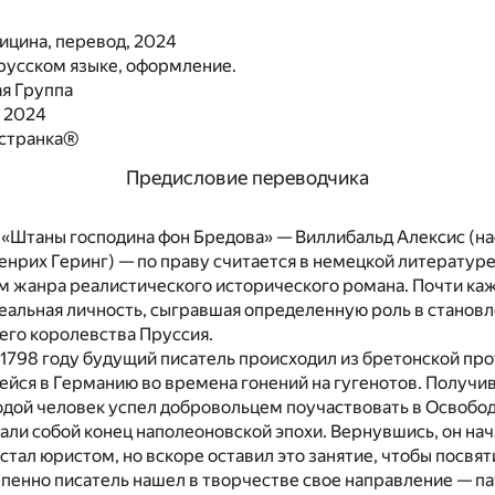
лицина, перевод, 2024
русском языке, оформление.
я Группа
, 2024
остранка®
Предисловие переводчика
 «Штаны господина фон Бредова» — Виллибальд Алексис (н
енрих Геринг) — по праву считается в немецкой литератур
 жанра реалистического исторического романа. Почти каж
еальная личность, сыгравшая определенную роль в станов
его королевства Пруссия.
1798 году будущий писатель происходил из бретонской пр
йся в Германию во времена гонений на гугенотов. Получи
одой человек успел добровольцем поучаствовать в Освобод
ли собой конец наполеоновской эпохи. Вернувшись, он нач
 стал юристом, но вскоре оставил это занятие, чтобы посвят
епенно писатель нашел в творчестве свое направление — п