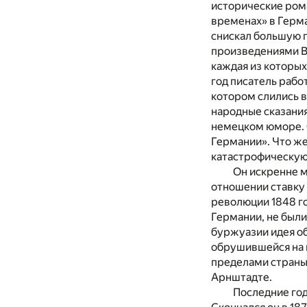
исторические ром
временах» в Герма
снискал большую 
произведениями Ва
каждая из которых
год писатель рабо
котором слились 
народные сказания
немецком юморе. С
Германии». Что же
катастрофическую 
Он искренне м
отношении ставку
революции 1848 г
Германии, не был
буржуазии идея об
обрушившейся на 
пределами страны,
Арнштадте.
Последние го