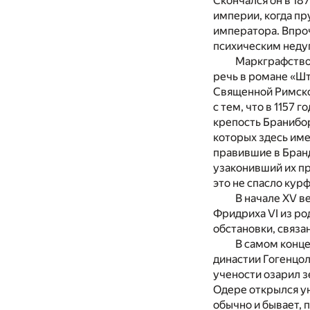
Скончался он в 18
империи, когда пр
императора. Впро
психическим недуг
Маркграфство 
речь в романе «Ш
Священной Римской
с тем, что в 1157
крепость Бранибор
которых здесь име
правившие в Бран
узаконивший их п
это не спасло кур
В начале XV в
Фридриха VI из ро
обстановки, связа
В самом конце
династии Гогенцол
учености озарил з
Одере открылся ун
обычно и бывает, 