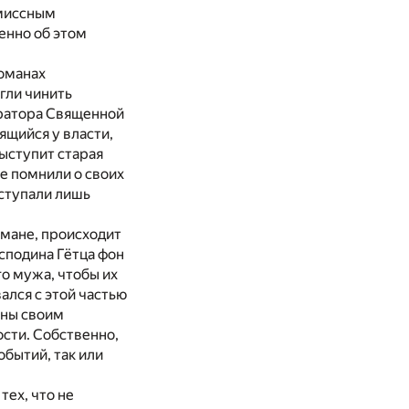
омиссным
енно об этом
оманах
гли чинить
ератора Священной
ящийся у власти,
выступит старая
ще помнили о своих
тступали лишь
омане, происходит
сподина Гётца фон
о мужа, чтобы их
ался с этой частью
аны своим
ости. Собственно,
обытий, так или
тех, что не