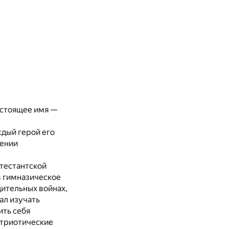
астоящее имя —
е
дый герой его
лении
отестантской
в гимназическое
ительных войнах,
ал изучать
ить себя
атриотические