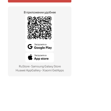
В приложении удобнее
RuStore
·
Samsung Galaxy Store
Huawei AppGallery
·
Xiaomi GetApps