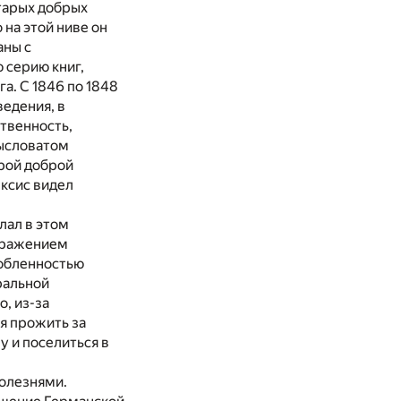
тарых добрых
на этой ниве он
аны с
 серию книг,
а. С 1846 по 1848
едения, в
твенность,
мысловатом
арой доброй
ексис видел
лал в этом
оражением
робленностью
ральной
, из-за
я прожить за
у и поселиться в
олезнями.