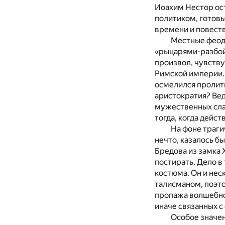
Иоахим Нестор ос
политиком, готовы
времени и повест
Местные феод
«рыцарями-разбойн
произвол, чувству
Римской империи. 
осмелился пролить
аристократия? Вед
мужественных слав
тогда, когда дейст
На фоне траги
нечто, казалось б
Бредова из замка
постирать. Дело в
костюма. Он и нес
талисманом, поэто
пропажа волшебног
иначе связанных с
Особое значен