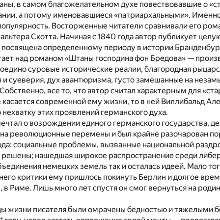
аны, в самом благожелательном духе повествовавшие о «с
нии, а потому именовавшиеся «патриархальными». Именно 
популярность. Восторженные читатели сравнивали его ром
льтера Скотта. Начиная с 1840 года автор публикует целую
 посвящена определенному периоду в истории Бранденбург
тает над романом «Штаны господина фон Бредова» — произв
воедино суровые исторические реалии, благородная рыцарс
 и суеверия, дух авантюризма, густо замешанные на неза
обственно, все то, что автор считал характерным для «ст
 касается современной ему жизни, то в ней Виллибальд Ал
нехватку этих проявлений германского духа.
ечтал о возрождении единого германского государства, де
 на революционные перемены и был крайне разочарован п
ода: социальные проблемы, вызванные национальной разд
и решены; нашедшая широкое распространение среди либе
ъединения немецких земель так и осталась идеей. Мало того
него критики ему пришлось покинуть Берлин и долгое врем
 в Риме. Лишь много лет спустя он смог вернуться на родин
ды жизни писателя были омрачены бедностью и тяжелыми б