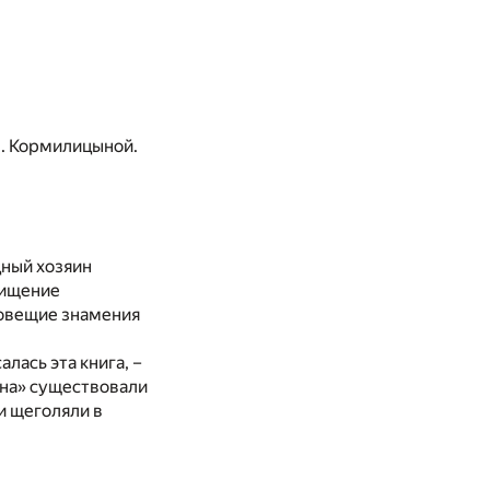
 Е. Кормилицыной.
дный хозяин
хищение
ловещие знамения
лась эта книга, –
ена» существовали
и щеголяли в