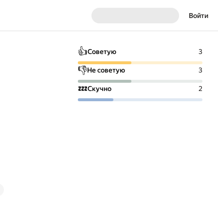
Войти
👍
Советую
3
👎
Не советую
3
💤
Скучно
2