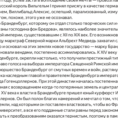
71 году, успев застать воплощение своей мечты — провозг
усский король Вильгельм I принял присягу в качестве герм
чем, Виллибальд Алексис, ослепший, парализованный, изм
ом, похоже, этого уже не осознавал.
Бранденбург, которому он отдал столько творческих сил и
таны господина фон Бредова», являлось наиболее значите
 империи, существовавшим с XII по XIX век. Его возникно
 году маркграф Северной марки Альбрехт Медведь захватил 
 и основал на этих землях новое государство — марку Бран
новали вендами, постепенно ассимилировались. К XIV веку
денбурге, окрепли настолько, что получили престижный ти
раво голоса на выборах императора Священной Римской им
фюршество Бранденбург от смутных времен и войн, растяну
ека наследным главой и правителем Бранденбурга императ
да Гогенцоллернов. При этой династии началась постепенна
нная с возвращением когда-то потерянных земель и центра
 XV века к власти в Бранденбурге пришел юный курфюрст И
лернов. Он был полон благих намерений и мечтал о том, чт
емли, над которыми он поставлен властвовать, чтобы во Ф
иверситет, а все его подданные стали равны перед законом.
путь к преобразованиям оказался тернистым, поэтому в па