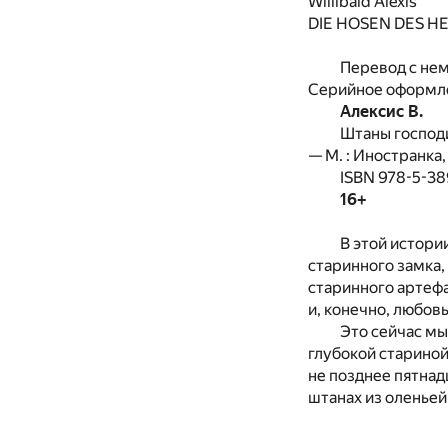
Willibald Alexis
DIE HOSEN DES 
Перевод с не
Серийное оформле
Алексис В.
Штаны господи
— М. : Иностранка,
ISBN 978-5-3
16+
В этой истори
старинного замка,
старинного артефа
и, конечно, любовь
Это сейчас мы
глубокой стариной
не позднее пятнад
штанах из оленьей