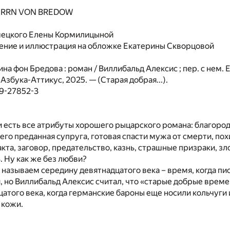
HERRN VON BREDOW
мецкого Елены Кормилицыной
ние и иллюстрация на обложке Екатерины Скворцовой
на фон Бредова : роман / Виллибальд Алексис ; пер. с нем.
 Азбука-Аттикус, 2025. — (Старая добрая...).
89-27852-3
и есть все атрибуты хорошего рыцарского романа: благоро
 его преданная супруга, готовая спасти мужа от смерти, по
кта, заговор, предательство, казнь, страшные призраки, з
. Ну как же без любви?
 называем середину девятнадцатого века – время, когда писа
, но Виллибальд Алексис считал, что «старые добрые врем
цатого века, когда германские бароны еще носили кольчуги 
 кожи.