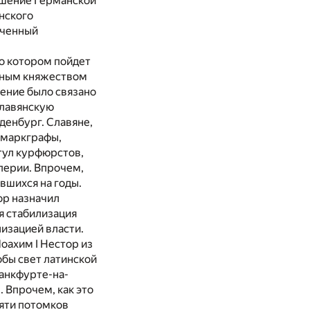
лашение Германской
анского
ученный
 о котором пойдет
льным княжеством
вение было связано
славянскую
денбург. Славяне,
 маркграфы,
тул курфюрстов,
перии. Впрочем,
вшихся на годы.
ор назначил
я стабилизация
лизацией власти.
оахим I Нестор из
обы свет латинской
ранкфурте-на-
 Впрочем, как это
мяти потомков