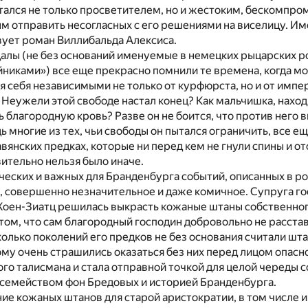
тался не только просветителем, но и жестоким, бескомпр
м отправить несогласных с его решениями на виселицу. Им
вует роман Виллибальда Алексиса.
алы (не без оснований именуемые в немецких рыцарских р
иками») все еще прекрасно помнили те времена, когда мо
я себя независимыми не только от курфюрста, но и от имп
Неужели этой свободе настал конец? Как мальчишка, наход
 благородную кровь? Разве он не боится, что против него 
ь многие из тех, чьи свободы он пытался ограничить, все е
янских предках, которые ни перед кем не гнули спины и о
вительно нельзя было иначе.
ческих и важных для Бранденбурга событий, описанных в р
ы, совершенно незначительное и даже комичное. Супруга го
 Хоен-Зиатц решилась выкрасть кожаные штаны собственног
 том, что сам благородный господин добровольно не расстав
колько поколений его предков не без основания считали шт
му очень страшились оказаться без них перед лицом опасн
о талисмана и стала отправной точкой для целой череды с
 семейством фон Бредовых и историей Бранденбурга.
ие кожаных штанов для старой аристократии, в том числе и 