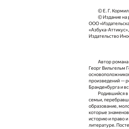
© Е. Г. Корми
© Издание на 
ООО «Издательска
«Азбука-Аттикус»
Издательство Ин
Автор романа
Георг Вильгельм Г
основоположником
произведений — р
Бранденбурга и вс
Родившийся в 
семьи, перебравше
образование, мол
которые знаменова
историю и право и
литературе. Пост