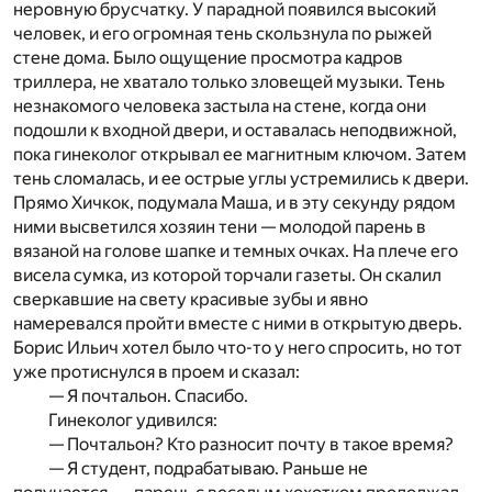
неровную брусчатку. У парадной появился высокий
человек, и его огромная тень скользнула по рыжей
стене дома. Было ощущение просмотра кадров
триллера, не хватало только зловещей музыки. Тень
незнакомого человека застыла на стене, когда они
подошли к входной двери, и оставалась неподвижной,
пока гинеколог открывал ее магнитным ключом. Затем
тень сломалась, и ее острые углы устремились к двери.
Прямо Хичкок, подумала Маша, и в эту секунду рядом
ними высветился хозяин тени — молодой парень в
вязаной на голове шапке и темных очках. На плече его
висела сумка, из которой торчали газеты. Он скалил
сверкавшие на свету красивые зубы и явно
намеревался пройти вместе с ними в открытую дверь.
Борис Ильич хотел было что-то у него спросить, но тот
уже протиснулся в проем и сказал:
— Я почтальон. Спасибо.
Гинеколог удивился:
— Почтальон? Кто разносит почту в такое время?
— Я студент, подрабатываю. Раньше не