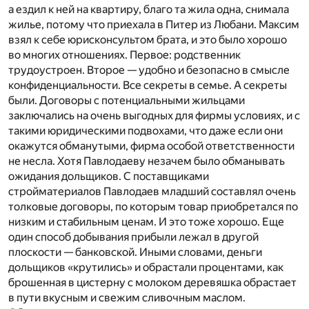
а ездил к ней на квартиру, благо та жила одна, снимала
жилье, потому что приехала в Питер из Любани. Максим
взял к себе юрисконсультом брата, и это было хорошо
во многих отношениях. Первое: родственник
трудоустроен. Второе — удобно и безопасно в смысле
конфиденциальности. Все секреты в семье. А секреты
были. Договоры с потенциальными жильцами
заключались на очень выгодных для фирмы условиях, и с
такими юридическими подвохами, что даже если они
окажутся обманутыми, фирма особой ответственности
не несла. Хотя Павлодаеву незачем было обманывать
ожидания дольщиков. С поставщиками
стройматериалов Павлодаев младший составлял очень
толковые договоры, по которым товар приобретался по
низким и стабильным ценам. И это тоже хорошо. Еще
один способ добывания прибыли лежал в другой
плоскости — банковской. Иными словами, деньги
дольщиков «крутились» и обрастали процентами, как
брошенная в цистерну с молоком деревяшка обрастает
в пути вкусным и свежим сливочным маслом.