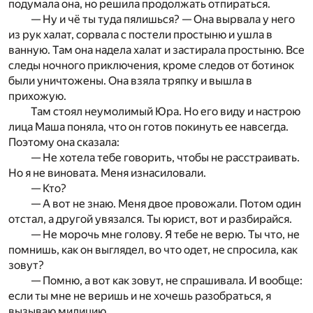
подумала она, но решила продолжать отпираться.
— Ну и чё ты туда пялишься? — Она вырвала у него
из рук халат, сорвала с постели простыню и ушла в
ванную. Там она надела халат и застирала простыню. Все
следы ночного приключения, кроме следов от ботинок
были уничтожены. Она взяла тряпку и вышла в
прихожую.
Там стоял неумолимый Юра. Но его виду и настрою
лица Маша поняла, что он готов покинуть ее навсегда.
Поэтому она сказала:
— Не хотела тебе говорить, чтобы не расстраивать.
Но я не виновата. Меня изнасиловали.
— Кто?
— А вот не знаю. Меня двое провожали. Потом один
отстал, а другой увязался. Ты юрист, вот и разбирайся.
— Не морочь мне голову. Я тебе не верю. Ты что, не
помнишь, как он выглядел, во что одет, не спросила, как
зовут?
— Помню, а вот как зовут, не спрашивала. И вообще:
если ты мне не веришь и не хочешь разобраться, я
вызываю милицию.