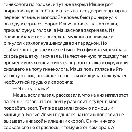
гинеколога по голове, и тут же закрыл Машин рот
широкой ладонью. Стали открываться двери квартир на
первом этаже, и молодой человек быстро нырнул к
выходу и скрылся. Борис Ильич присел на корточки,
прижал руку к голове, а Маша снова закричала. Из
ближней квартиры выбежал мужчина в пижаме и
ринулся к захлопнувшейся двери парадной. Но
грабителя во дворе уже не было. Его фигура мелькнула
сквозь решетку и исчезла. На лестничную площадку тем
временем выходили жильцы первого этажа и окружили
сидящего на полу гинеколога. Маша попыталась выйти
из окружения, но какая-то толстая женщина толкнула ее
необъятной грудью и спросила:
— Это ты орала?
Маша, всхлипывая, рассказала, что на них напал этот
парень. Сказал, что он почту разносит, студент, мол,
подрабатывает. Тут же вызвали скорую помощь и
милицию. Борис Ильич поднялся на ноги и попросил не
вызывать никакой милиции и скорой. С ним ничего
серьезного не стряслось, к тому же он сам врач. А