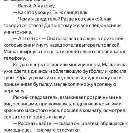
— Валяй. А я ухожу.
— Как это ухожу? Ты ж свидетель.
— Чему я свидетель? Разве я со свечкой, как
говорится, стоял? Да ты к тому же все следы насилия
уничтожила.
— А это что? — Она показала на следы в прихожей,
которые она минуту назад хотела вытереть тряпкой.
Маша швырнула ее в угол и решительно направилась к
телефону.
Когда в дверь позвонили милиционеры, Маша была
уже одета в джинсы и облегающую футболку и красила
губы. Юра, угрюмый и насупленный, сидел на кухне и
приканчивал бутылку, меланхолично жуя соленую
черемшу.
Рыжий следователь, взмахивая прозрачными на
вид ресницами, принюхиваясь, вздрагивая крыльями
красного мясистого носа, прошел в комнату, осмотрел,
сел за стол и раскрыл папку.
— Рассказывайте, — сказал он, и затем, обращаясь к
помощнице, — снимите отпечатки.