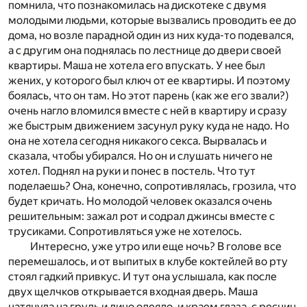
помнила, что познакомилась на дискотеке с двумя
молодыми людьми, которые вызвались проводить ее до
дома, но возле парадной один из них куда-то подевался,
а с другим она поднялась по лестнице до двери своей
квартиры. Маша не хотела его впускать. У нее был
жених, у которого был ключ от ее квартиры. И поэтому
боялась, что он там. Но этот парень (как же его звали?)
очень нагло вломился вместе с ней в квартиру и сразу
же быстрым движением засунул руку куда не надо. Но
она не хотела сегодня никакого секса. Вырвалась и
сказала, чтобы убирался. Но он и слушать ничего не
хотел. Поднял на руки и понес в постель. Что тут
поделаешь? Она, конечно, сопротивлялась, грозила, что
будет кричать. Но молодой человек оказался очень
решительным: зажал рот и содрал джинсы вместе с
трусиками. Сопротивляться уже не хотелось.
Интересно, уже утро или еще ночь? В голове все
перемешалось, и от выпитых в клубе коктейлей во рту
стоял гадкий привкус. И тут она услышала, как после
двух щелчков открывается входная дверь. Маша
натянула на грудь и лицо одеяло, и краем глаза, с ресниц