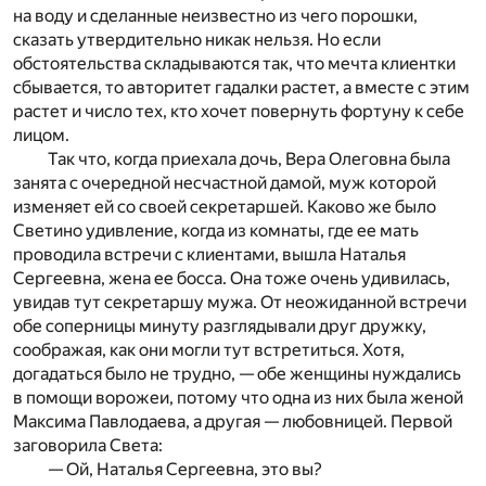
на воду и сделанные неизвестно из чего порошки,
сказать утвердительно никак нельзя. Но если
обстоятельства складываются так, что мечта клиентки
сбывается, то авторитет гадалки растет, а вместе с этим
растет и число тех, кто хочет повернуть фортуну к себе
лицом.
Так что, когда приехала дочь, Вера Олеговна была
занята с очередной несчастной дамой, муж которой
изменяет ей со своей секретаршей. Каково же было
Светино удивление, когда из комнаты, где ее мать
проводила встречи с клиентами, вышла Наталья
Сергеевна, жена ее босса. Она тоже очень удивилась,
увидав тут секретаршу мужа. От неожиданной встречи
обе соперницы минуту разглядывали друг дружку,
соображая, как они могли тут встретиться. Хотя,
догадаться было не трудно, — обе женщины нуждались
в помощи ворожеи, потому что одна из них была женой
Максима Павлодаева, а другая — любовницей. Первой
заговорила Света:
— Ой, Наталья Сергеевна, это вы?