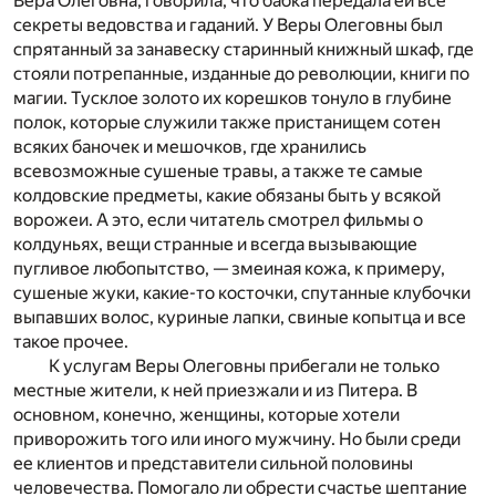
Вера Олеговна, говорила, что бабка передала ей все
секреты ведовства и гаданий. У Веры Олеговны был
спрятанный за занавеску старинный книжный шкаф, где
стояли потрепанные, изданные до революции, книги по
магии. Тусклое золото их корешков тонуло в глубине
полок, которые служили также пристанищем сотен
всяких баночек и мешочков, где хранились
всевозможные сушеные травы, а также те самые
колдовские предметы, какие обязаны быть у всякой
ворожеи. А это, если читатель смотрел фильмы о
колдуньях, вещи странные и всегда вызывающие
пугливое любопытство, — змеиная кожа, к примеру,
сушеные жуки, какие-то косточки, спутанные клубочки
выпавших волос, куриные лапки, свиные копытца и все
такое прочее.
К услугам Веры Олеговны прибегали не только
местные жители, к ней приезжали и из Питера. В
основном, конечно, женщины, которые хотели
приворожить того или иного мужчину. Но были среди
ее клиентов и представители сильной половины
человечества. Помогало ли обрести счастье шептание