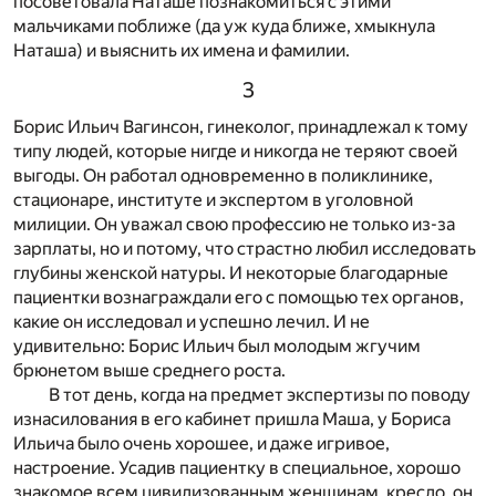
посоветовала Наташе познакомиться с этими
мальчиками поближе (да уж куда ближе, хмыкнула
Наташа) и выяснить их имена и фамилии.
3
Борис Ильич Вагинсон, гинеколог, принадлежал к тому
типу людей, которые нигде и никогда не теряют своей
выгоды. Он работал одновременно в поликлинике,
стационаре, институте и экспертом в уголовной
милиции. Он уважал свою профессию не только из-за
зарплаты, но и потому, что страстно любил исследовать
глубины женской натуры. И некоторые благодарные
пациентки вознаграждали его с помощью тех органов,
какие он исследовал и успешно лечил. И не
удивительно: Борис Ильич был молодым жгучим
брюнетом выше среднего роста.
В тот день, когда на предмет экспертизы по поводу
изнасилования в его кабинет пришла Маша, у Бориса
Ильича было очень хорошее, и даже игривое,
настроение. Усадив пациентку в специальное, хорошо
знакомое всем цивилизованным женщинам, кресло, он