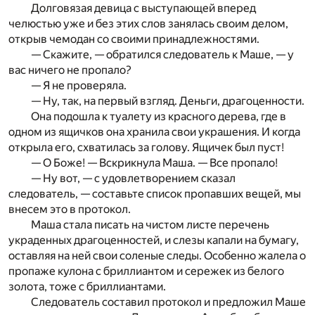
Долговязая девица с выступающей вперед
челюстью уже и без этих слов занялась своим делом,
открыв чемодан со своими принадлежностями.
— Скажите, — обратился следователь к Маше, — у
вас ничего не пропало?
— Я не проверяла.
— Ну, так, на первый взгляд. Деньги, драгоценности.
Она подошла к туалету из красного дерева, где в
одном из ящичков она хранила свои украшения. И когда
открыла его, схватилась за голову. Ящичек был пуст!
— О Боже! — Вскрикнула Маша. — Все пропало!
— Ну вот, — с удовлетворением сказал
следователь, — составьте список пропавших вещей, мы
внесем это в протокол.
Маша стала писать на чистом листе перечень
украденных драгоценностей, и слезы капали на бумагу,
оставляя на ней свои соленые следы. Особенно жалела о
пропаже кулона с бриллиантом и сережек из белого
золота, тоже с бриллиантами.
Следователь составил протокол и предложил Маше