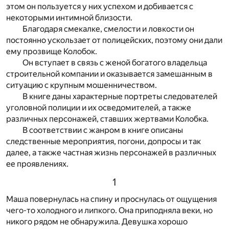
этом он пользуется у них успехом и добивается с
некоторыми интимной близости.
Благодаря смекалке, смелости и ловкости он
постоянно ускользает от полицейских, поэтому они дали
ему прозвище Колобок.
Он вступает в связь с женой богатого владельца
строительной компании и оказывается замешанным в
ситуацию с крупным мошенничеством.
В книге даны характерные портреты следователей
уголовной полиции и их осведомителей, а также
различных персонажей, ставших жертвами Колобка.
В соответствии с жанром в книге описаны
следственные мероприятия, погони, допросы и так
далее, а также частная жизнь персонажей в различных
ее проявлениях.
1
Маша повернулась на спину и проснулась от ощущения
чего-то холодного и липкого. Она приподняла веки, но
никого рядом не обнаружила. Девушка хорошо