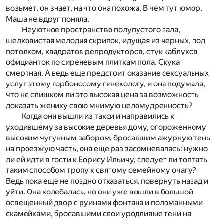
возьмет, он знает, на что она похожа. В чем тут юмор,
Маша не вдруг поняла.
Неуютное пространство полупустого зала,
шелковистая мелодия скрипок, идущая из черных, под
потолком, квадратов репродукторов, стук каблуков
официанток по сиреневым плиткам пола. Скука
смертная. А ведь еще предстоит оказание сексуальных
услуг этому горбоносому гинекологу, и она подумала,
что не слишком ли это высокая цена за возможность
доказать жениху свою мнимую целомудренность?
Когда они вышли из такси и направились к
уходившему за высокие деревья дому, огороженному
высоким чугунным забором, бросавшим ажурную тень
на проезжую часть, она еще раз засомневалась: нужно
ли ей идти в гости к Борису Ильичу, следует ли топтать
таким способом тропу к святому семейному очагу?
Ведь пока еще не поздно отказаться, повернуть назад и
уйти. Она колебалась, но они уже вошли в большой
освещенный двор с руинами фонтана и поломанными
скамейками, бросавшими свои уродливые тени на