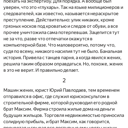
поехать на экспертизу. Для порядка. А вообще был
уверен, что это «глухарь». Так на языке милиционеров и
следователей, как известно, называется нераскрытое
преступление. Действительно: улик никаких, кроме
грязных носков под кроватью и следов от обуви, а все
прочее уничтожила сама потерпевшая. Зацепится тут
не за что, разве что отпечатки окажутся в
компьютерной базе. Что маловероятно, потому что,
судя по всему, никакого насилия тут не было. Банальная
история. Привела с танцев парня, а когда явился жених,
решила таким образом оправдаться. Но, похоже, жених
в это не верит. И правильно делает.
2
Машин жених, юрист Юрий Павлодаев, тем временем
отправился в офис, где служил юрисконсультом в
строительной фирме, которой руководил его родной
брат Максим. Фирма строила жилые дома на деньги
будущих жильцов. Торговля недвижимостью приносила
солидную прибыль, и брат Максим, как говорится,
процветал и срывал все доступные ему цветы жизни.