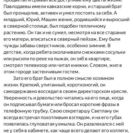
Павлодаевы имели кавказские корни, и старший брат
был пронырлив, активен и умел постоять за себя. А
младший, Юрий, Машин жених, родившийся и выросший
в северной столице, был подобен тепличному
растению. Он так и не сумел, несмотря на все старания
его матери, вписаться в северный пейзаж. Ему были
чужды забавы сверстников, особенно зимние. В
детстве, когда ребята околачивали снежками сосульки
или рысили по реке на лыжах, он зяб в квартире,
смотрел телевизор или читал книжки. Словом, жил в
этом городе застенчивым гостем.
Зато его брат был в полном смысле хозяином
жизни. Крепкий, упитанный, коротконогий, он
самодержавно восседал в своем директорском кресле.
Уверенность и довольство читались на его лице, когда
он подписывал бумаги или бросал короткие фразы в
телефонную трубку. Свою секретаршу Светлану он
всегда встречал похотливым взглядом, и на его губах
появлялась глуповатая ухмылка. Он развлекался с ней
не у себя в кабинете, как чаще всего делают его коллеги,