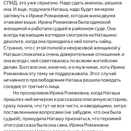
СПИД, это уже серьезно. Надо сдать анализы, решила
она. И еще, подумала Наташа, надо будет вечером
заглянуть к Ирине Романовне, которая жила двумя
этажами выше. Ирина Романовна была одинокой
женщиной и работала судьей в районном суде. Она
всегда ласкающим взглядом смотрела на Наташино
декольте, когда она приходила к ней попить чайку.
Странно, что с этой полной и некрасивой женщиной у
Наташи сложились очень доверительные отношения, и
она всегда с ней советовалась по всяким житейским
делам. Болтали они, конечно, и о мужчинах, хоть Ирина
Романовна эту тему не поддерживала. Этот случай
нечаянного прелюбодеяния Наташа решила поведать
соседке от третьего лица.
Но прозорливая Ирина Романовна, когда Наташа
пришла к ней вечером и рассказала описанную историю,
сразу поняла, что тут не все чисто, и наводящими, хитро
поставленными вопросами (не забудем, что она была
судьей), принудила Наташу признаться, что героиней
этого рассказа была она сама. Ирина Романовна