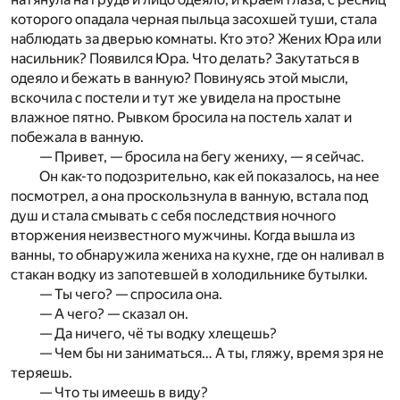
которого опадала черная пыльца засохшей туши, стала
наблюдать за дверью комнаты. Кто это? Жених Юра или
насильник? Появился Юра. Что делать? Закутаться в
одеяло и бежать в ванную? Повинуясь этой мысли,
вскочила с постели и тут же увидела на простыне
влажное пятно. Рывком бросила на постель халат и
побежала в ванную.
— Привет, — бросила на бегу жениху, — я сейчас.
Он как-то подозрительно, как ей показалось, на нее
посмотрел, а она проскользнула в ванную, встала под
душ и стала смывать с себя последствия ночного
вторжения неизвестного мужчины. Когда вышла из
ванны, то обнаружила жениха на кухне, где он наливал в
стакан водку из запотевшей в холодильнике бутылки.
— Ты чего? — спросила она.
— А чего? — сказал он.
— Да ничего, чё ты водку хлещешь?
— Чем бы ни заниматься… А ты, гляжу, время зря не
теряешь.
— Что ты имеешь в виду?