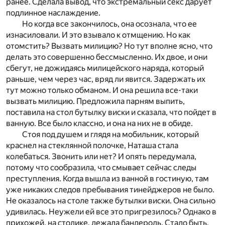
ранее. Сделала вывод, что экстремальный секс дарует
подлинное наслаждение.
Но когда все закончилось, она осознала, что ее
изнасиловали. И это взывало к отмщению. Но как
отомстить? Вызвать милицию? Но тут вполне ясно, что
делать это совершенно бессмысленно. Их двое, и они
сбегут, не дожидаясь милицейского наряда, который
раньше, чем через час, вряд ли явится. Задержать их
тут можно только обманом. И она решила все-таки
вызвать милицию. Предложила парням выпить,
поставила на стол бутылку виски и сказала, что пойдет в
ванную. Все было классно, и она на них не в обиде.
Стоя под душем и глядя на мобильник, который
краснел на стеклянной полочке, Наташа стала
колебаться. Звонить или нет? И опять передумала,
потому что сообразила, что смывает сейчас следы
преступления. Когда вышла из ванной в гостиную, там
уже никаких следов пребывания тинейджеров не было.
Не оказалось на столе также бутылки виски. Она сильно
удивилась. Неужели ей все это пригрезилось? Однако в
прихожей, на столике, лежала бандероль. Стало быть,