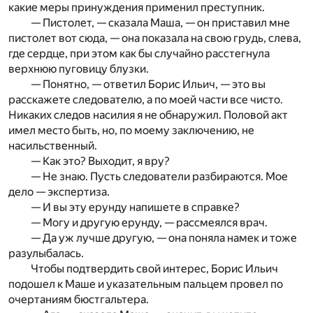
какие меры принуждения применил преступник.
— Пистолет, — сказала Маша, — он приставил мне
пистолет вот сюда, — она показала на свою грудь, слева,
где сердце, при этом как бы случайно расстегнула
верхнюю пуговицу блузки.
— Понятно, — ответил Борис Ильич, — это вы
расскажете следователю, а по моей части все чисто.
Никаких следов насилия я не обнаружил. Половой акт
имел место быть, но, по моему заключению, не
насильственный.
— Как это? Выходит, я вру?
— Не знаю. Пусть следователи разбираются. Мое
дело — экспертиза.
— И вы эту ерунду напишете в справке?
— Могу и другую ерунду, — рассмеялся врач.
— Да уж лучше другую, — она поняла намек и тоже
разулыбалась.
Чтобы подтвердить свой интерес, Борис Ильич
подошел к Маше и указательным пальцем провел по
очертаниям бюстгальтера.