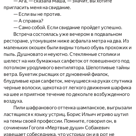
— Ага, — сказала Маша, — значит, вы хотите
пригласить меня на свидание.
— Если вы не против.
— А справка?
— Само собой. Если свидание пройдет успешно.
Встреча состоялась уже вечером в подвальном
ресторане, утонувшем ниже асфальта метра на два. Из
маленьких окошек были видны только обувь прохожих и
пыль. Душновато и неуютно. Стеклянные столики и
шелест на них бумажных салфеток от повешенного под
потолком уродливого вентилятора. Шепотливые тайны
ветра. Букетик рысящих от дуновений фиалок,
блудливые края салфеток, мечущиеся на руках спутника
черные волоски, щекотка от легкого движения шарфика
на шее и приятное течение по декольте возбужденного
воздуха.
Пили шафранового оттенка шампанское, выгрызали
ластящихся к языку устриц. Борис Ильич игриво шутил
на темы своей профессии. Помните, говорил он, в
сочинении Гоголя «Мертвые души» Собакевич
извещает собеседника, что устрицу он и в рот не