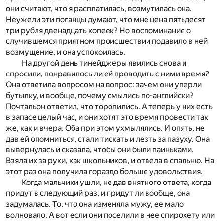
они считают, что я расплатилась, возмутилась она.
Неужели эти поганцы думают, что мне цена пятьдесят
три рубля двенадцать копеек? Но воспоминание о
случившемся приятном происшествии подавило в ней
возмущение, и она успокоилась.
На другой день тинейджеры явились снова и
спросили, понравилось ли ей проводить с ними время?
Она ответила вопросом на вопрос: зачем они уперли
бутылку, и вообще, почему смылись по-английски?
Почтальон ответил, что торопились. А теперь у них есть
в запасе целый час, и они хотят это время провести так
же, как и вчера. Оба при этом ухмылялись. И опять, не
дав ей опомниться, стали тискать и лезть за пазуху. Она
вывернулась и сказала, чтобы они были паиньками.
Взяла их за руки, как школьников, и отвела в спальню. На
этот раз она получила гораздо больше удовольствия.
Когда мальчики ушли, не дав внятного ответа, когда
придут в следующий раз, и придут ли вообще, она
задумалась. То, что она изменяла мужу, ее мало
волновало. А вот если они поселили в нее спирохету или