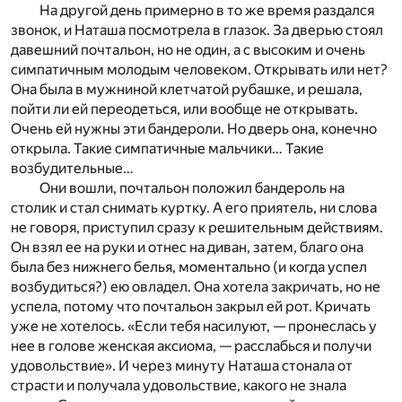
На другой день примерно в то же время раздался
звонок, и Наташа посмотрела в глазок. За дверью стоял
давешний почтальон, но не один, а с высоким и очень
симпатичным молодым человеком. Открывать или нет?
Она была в мужниной клетчатой рубашке, и решала,
пойти ли ей переодеться, или вообще не открывать.
Очень ей нужны эти бандероли. Но дверь она, конечно
открыла. Такие симпатичные мальчики… Такие
возбудительные…
Они вошли, почтальон положил бандероль на
столик и стал снимать куртку. А его приятель, ни слова
не говоря, приступил сразу к решительным действиям.
Он взял ее на руки и отнес на диван, затем, благо она
была без нижнего белья, моментально (и когда успел
возбудиться?) ею овладел. Она хотела закричать, но не
успела, потому что почтальон закрыл ей рот. Кричать
уже не хотелось. «Если тебя насилуют, — пронеслась у
нее в голове женская аксиома, — расслабься и получи
удовольствие». И через минуту Наташа стонала от
страсти и получала удовольствие, какого не знала