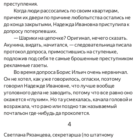
преступления.
Когда люди рассосались по своим квартирам,
причем их двери по причине любопытства остались не
до конца закрытыми, Надежда Ивановна приступила к
допросу потерпевших.
— Шарики на цепочке? Оригинал, нечего сказать.
Акунина, видать, начитался, — следовательница писала
протокол допроса, примостившись на ступеньке,
подложив под себя те самые брошенные преступником
рекламные газеты.
Во время допроса Борис Ильич очень нервничал.
Он не хотел, как уже говорилось, огласки, поэтому
говорил Надежде Ивановне, что лучше вообще
уголовного дела не заводить, потому что все равно оно
окажется «глухим». Но та усмехалась, качала головой и
возражала, что рано или поздно так называемый
почтальон где-нибудь да проколется.
4
Светлана Рязанцева, секретарша (по штатному