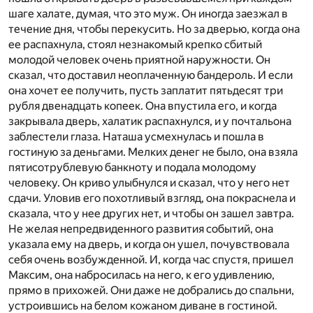
шаге халате, думая, что это муж. Он иногда заезжал в
течение дня, чтобы перекусить. Но за дверью, когда она
ее распахнула, стоял незнакомый крепко сбитый
молодой человек очень приятной наружности. Он
сказал, что доставил неоплаченную бандероль. И если
она хочет ее получить, пусть заплатит пятьдесят три
рубля двенадцать копеек. Она впустила его, и когда
закрывала дверь, халатик распахнулся, и у почтальона
заблестели глаза. Наташа усмехнулась и пошла в
гостиную за деньгами. Мелких денег не было, она взяла
пятисотрублевую банкноту и подала молодому
человеку. Он криво улыбнулся и сказал, что у него нет
сдачи. Уловив его похотливый взгляд, она покраснела и
сказала, что у нее других нет, и чтобы он зашел завтра.
Не желая непредвиденного развития событий, она
указала ему на дверь, и когда он ушел, почувствовала
себя очень возбужденной. И, когда час спустя, пришел
Максим, она набросилась на него, к его удивлению,
прямо в прихожей. Они даже не добрались до спальни,
устроившись на белом кожаном диване в гостиной.