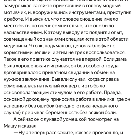
замурлыкал какой-то приехавший в голову модный
мотивчик, и, вооружившись инструментами, приступил
к работе. И выяснил, что половое сношение имело
место быть, но очень сомнительно, что оно было
насильственным. К этому выводу его подвигли опыт,
совмещенный со знаниями специалиста в этой области
медицины. Что ж, подумал он, девочка блефует с
корыстными целями, и этим не грех воспользоваться.
Такое в его практике случается не впервой. Если дама
была хорошенькая и игривая, он без особого труда
договаривался о приватном свидании в обмен на
нужное заключение. Бывали случаи, когда справка
обменивалась на пухлый конверт, и это было
основополагающим стимулом в его работе. Правда,
основной доход ему приносила работа в клинике, где он
успешно и без ошибок (ни одного пока неудачного
случая) прерывал беременность без всякой боли.
А сейчас он с лукавой усмешкой посмотрел на
Машу и сказал:
— Ну а теперь расскажите, как все произошло, и