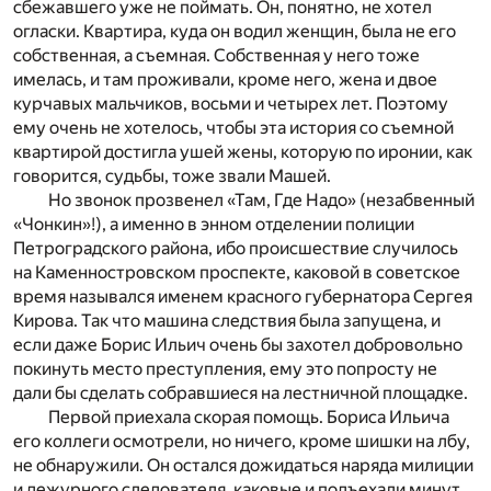
сбежавшего уже не поймать. Он, понятно, не хотел
огласки. Квартира, куда он водил женщин, была не его
собственная, а съемная. Собственная у него тоже
имелась, и там проживали, кроме него, жена и двое
курчавых мальчиков, восьми и четырех лет. Поэтому
ему очень не хотелось, чтобы эта история со съемной
квартирой достигла ушей жены, которую по иронии, как
говорится, судьбы, тоже звали Машей.
Но звонок прозвенел «Там, Где Надо» (незабвенный
«Чонкин»!), а именно в энном отделении полиции
Петроградского района, ибо происшествие случилось
на Каменностровском проспекте, каковой в советское
время назывался именем красного губернатора Сергея
Кирова. Так что машина следствия была запущена, и
если даже Борис Ильич очень бы захотел добровольно
покинуть место преступления, ему это попросту не
дали бы сделать собравшиеся на лестничной площадке.
Первой приехала скорая помощь. Бориса Ильича
его коллеги осмотрели, но ничего, кроме шишки на лбу,
не обнаружили. Он остался дожидаться наряда милиции
и дежурного следователя, каковые и подъехали минут