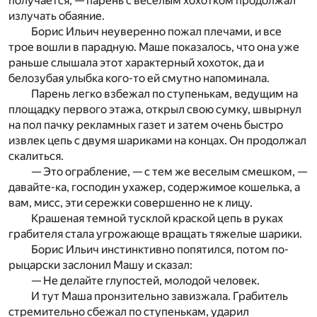
получается, — парень с веселым хохотком продолжал
излучать обаяние.
Борис Ильич неуверенно пожал плечами, и все
трое вошли в парадную. Маше показалось, что она уже
раньше слышала этот характерный хохоток, да и
белозубая улыбка кого-то ей смутно напоминала.
Парень легко взбежал по ступенькам, ведущим на
площадку первого этажа, открыл свою сумку, швырнул
на пол пачку рекламных газет и затем очень быстро
извлек цепь с двумя шариками на концах. Он продолжал
скалиться.
— Это ограбление, — с тем же веселым смешком, —
давайте-ка, господин ухажер, содержимое кошелька, а
вам, мисс, эти сережки совершенно не к лицу.
Крашеная темной тусклой краской цепь в руках
грабителя стала угрожающе вращать тяжелые шарики.
Борис Ильич инстинктивно попятился, потом по-
рыцарски заслонил Машу и сказал:
— Не делайте глупостей, молодой человек.
И тут Маша пронзительно завизжала. Грабитель
стремительно сбежал по ступенькам, ударил