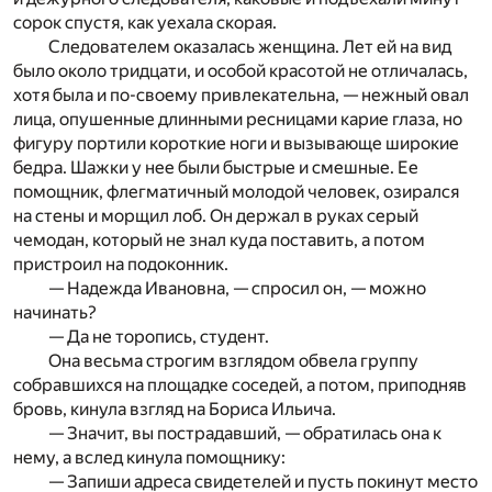
сорок спустя, как уехала скорая.
Следователем оказалась женщина. Лет ей на вид
было около тридцати, и особой красотой не отличалась,
хотя была и по-своему привлекательна, — нежный овал
лица, опушенные длинными ресницами карие глаза, но
фигуру портили короткие ноги и вызывающе широкие
бедра. Шажки у нее были быстрые и смешные. Ее
помощник, флегматичный молодой человек, озирался
на стены и морщил лоб. Он держал в руках серый
чемодан, который не знал куда поставить, а потом
пристроил на подоконник.
— Надежда Ивановна, — спросил он, — можно
начинать?
— Да не торопись, студент.
Она весьма строгим взглядом обвела группу
собравшихся на площадке соседей, а потом, приподняв
бровь, кинула взгляд на Бориса Ильича.
— Значит, вы пострадавший, — обратилась она к
нему, а вслед кинула помощнику:
— Запиши адреса свидетелей и пусть покинут место