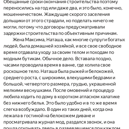
Обещанные сроки окончания строительства поэтому
переносились на год или даже два, и это было, конечно,
мошенничеством. Жаждущие скорого заселения
дольщики от этого страдали, но поделать ничего не
могли, потому что договоры предусматривали
задержки строительства по объективным причинам.
Жена Максима, Наташа, как многие супруги богатых
людей, была домашней хозяйкой, и все свое свободное
время отдавала уходу за своим телом и походам по
модным бутикам. Обычное дело. Вставала поздно,
часами проводила время в ванне, где холила свое
роскошное тело. Наташа была рыжей и белокожей,
среднего роста, с широкими, влекущими бедрами и
большой, четвертого размера, грудью, украшенной
мелкими веснушками. После омовений и процедур
любила ходить по дому в коротком атласном халатике
без нижнего белья. Это было удобно и в то же время
слегка возбуждало. В один из таких дней, когда она
лежала в гостиной на белокожем диване и
просматривала журнал мод, раздался звонок, и она
пошла открывать дверь в развевавшемся при каждом