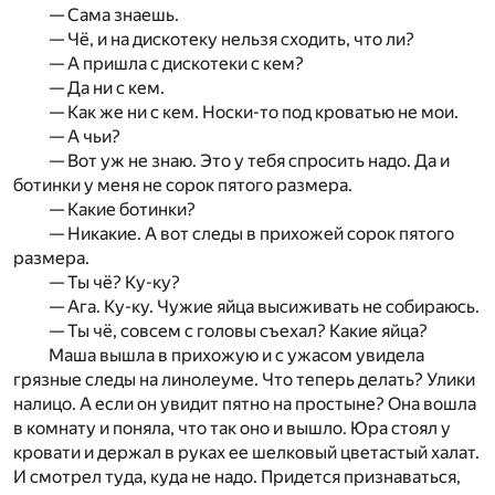
— Сама знаешь.
— Чё, и на дискотеку нельзя сходить, что ли?
— А пришла с дискотеки с кем?
— Да ни с кем.
— Как же ни с кем. Носки-то под кроватью не мои.
— А чьи?
— Вот уж не знаю. Это у тебя спросить надо. Да и
ботинки у меня не сорок пятого размера.
— Какие ботинки?
— Никакие. А вот следы в прихожей сорок пятого
размера.
— Ты чё? Ку-ку?
— Ага. Ку-ку. Чужие яйца высиживать не собираюсь.
— Ты чё, совсем с головы съехал? Какие яйца?
Маша вышла в прихожую и с ужасом увидела
грязные следы на линолеуме. Что теперь делать? Улики
налицо. А если он увидит пятно на простыне? Она вошла
в комнату и поняла, что так оно и вышло. Юра стоял у
кровати и держал в руках ее шелковый цветастый халат.
И смотрел туда, куда не надо. Придется признаваться,