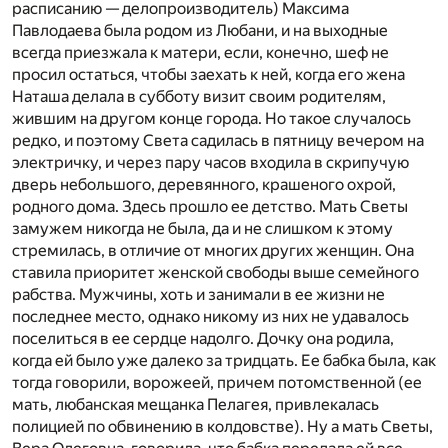
расписанию — делопроизводитель) Максима
Павлодаева была родом из Любани, и на выходные
всегда приезжала к матери, если, конечно, шеф не
просил остаться, чтобы заехать к ней, когда его жена
Наташа делала в субботу визит своим родителям,
жившим на другом конце города. Но такое случалось
редко, и поэтому Света садилась в пятницу вечером на
электричку, и через пару часов входила в скрипучую
дверь небольшого, деревянного, крашеного охрой,
родного дома. Здесь прошло ее детство. Мать Светы
замужем никогда не была, да и не слишком к этому
стремилась, в отличие от многих других женщин. Она
ставила приоритет женской свободы выше семейного
рабства. Мужчины, хоть и занимали в ее жизни не
последнее место, однако никому из них не удавалось
поселиться в ее сердце надолго. Дочку она родила,
когда ей было уже далеко за тридцать. Ее бабка была, как
тогда говорили, ворожеей, причем потомственной (ее
мать, любанская мещанка Пелагея, привлекалась
полицией по обвинению в колдовстве). Ну а мать Светы,