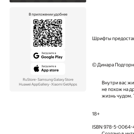
В приложении удобнее
Шрифты предоста
© Динара Подгорн
RuStore
·
Samsung Galaxy Store
Внутри вас жи
Huawei AppGallery
·
Xiaomi GetApps
не похож на д
жизнь чудом. 
18+
ISBN 978-5-0064-
Создано в инт