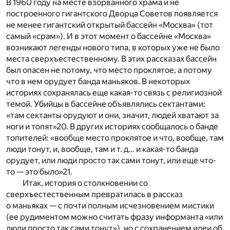
В 1960 году на месте взорванного храма и не
построенного гигантского Дворца Советов появляется
не менее гигантский открытый бассейн «Москва» (тот
самый «срам»). И в этот момент о бассейне «Москва»
возникают легенды нового типа, в которых уже не было
места сверхъестественному. В этих рассказах бассейн
был опасен не потому, что место проклятое, а потому
что в нем орудует банда маньяков. В некоторых
историях сохранялась еще какая-то связь с религиозной
темой. Убийцы в бассейне объявлялись сектантами:
«там сектанты орудуют и они, значит, людей хватают за
ноги и топят»
20
. В других историях сообщалось о банде
топителей: «вообще место проклятое и что, вообще, там
люди тонут, и, вообще, там и т. д… и какая-то банда
орудует, или люди просто так сами тонут, или еще что-
то — это было»
21
.
Итак, история о столкновении со
сверхъестественным превратилась в рассказ
о маньяках — с почти полным исчезновением мистики
(ее рудиментом можно считать фразу информанта «или
люди просто так сами тонут»), но с сохранением идеи об