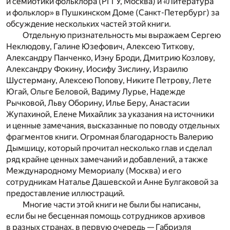
и семиотики фольклора (РГГУ, Москва) и «Литература
и фольклор» в Пушкинском Доме (Санкт-Петербург) за
обсуждение нескольких частей этой книги.
Отдельную признательность мы выражаем Сергею
Неклюдову, Галине Юзефович, Алексею Титкову,
Александру Панченко, Иэну Броди, Дмитрию Козлову,
Александру Фокину, Иосифу Зислину, Израилю
Шустерману, Алексею Попову, Никите Петрову, Лете
Югай, Ольге Беловой, Вадиму Лурье, Надежде
Рычковой, Льву Оборину, Илье Беру, Анастасии
Жупахиной, Елене Михайлик за указания на источники
и ценные замечания, высказанные по поводу отдельных
фрагментов книги. Огромная благодарность Валерию
Дымшицу, который прочитал несколько глав и сделал
ряд крайне ценных замечаний и добавлений, а также
Международному Мемориалу (Москва) и его
сотрудникам Наталье Дашевской и Анне Булгаковой за
предоставление иллюстраций.
Многие части этой книги не были бы написаны,
если бы не бесценная помощь сотрудников архивов
в разных странах, в первую очередь — Габриэля