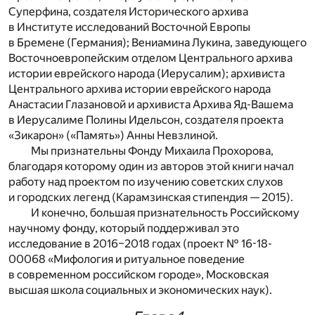
Суперфина, создателя Исторического архива
в Институте исследований Восточной Европы
в Бремене (Германия); Вениамина Лукина, заведующего
Восточноевропейским отделом Центрального архива
истории еврейского народа (Иерусалим); архивиста
Центрального архива истории еврейского народа
Анастасии Глазановой и архивиста Архива Яд-Вашема
в Иерусалиме Полины Идельсон, создателя проекта
«Зикарон» («Память») Анны Невзлиной.
Мы признательны Фонду Михаила Прохорова,
благодаря которому один из авторов этой книги начал
работу над проектом по изучению советских слухов
и городских легенд (Карамзинская стипендия — 2015).
И конечно, большая признательность Российскому
научному фонду, который поддерживал это
исследование в 2016–2018 годах (проект № 16-18-
00068 «Мифология и ритуальное поведение
в современном российском городе», Московская
высшая школа социальных и экономических наук).