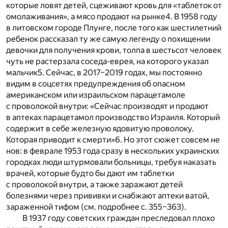
которые ловят детей, сцеживают кровь для «таблеток от
омолаживания», а мясо продают на рынке
4
. В 1958 году
в литовском городе Плунге, после того как шестилетний
ребенок рассказал ту же самую легенду о похищении
девочки для получения крови, толпа в шестьсот человек
чуть не растерзала соседа-еврея, на которого указал
мальчик
5
. Сейчас, в 2017–2019 годах, мы постоянно
видим в соцсетях предупреждения об опасном
американском или израильском парацетамоле
с проволокой внутри: «Сейчас производят и продают
в аптеках парацетамол производство Израиля. Который
содержит в себе железную ядовитую проволоку.
Которая приводит к смерти»
6
. Но этот сюжет совсем не
нов: в феврале 1953 года сразу в нескольких украинских
городках люди штурмовали больницы, требуя наказать
врачей, которые будто бы дают им таблетки
с проволокой внутри, а также заражают детей
болезнями через прививки и снабжают аптеки ватой,
зараженной тифом (см. подробнее с. 355–363).
В 1937 году советских граждан преследовал плохо