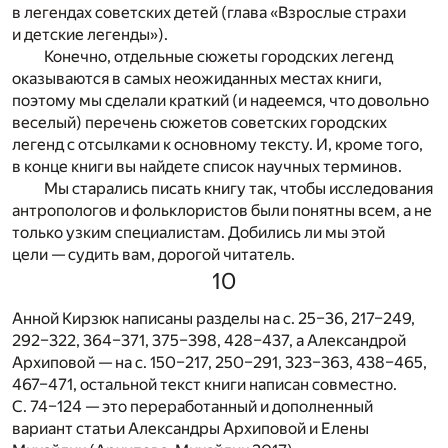
в легендах советских детей (глава «Взрослые страхи
и детские легенды»).
Конечно, отдельные сюжеты городских легенд
оказываются в самых неожиданных местах книги,
поэтому мы сделали краткий (и надеемся, что довольно
веселый) перечень сюжетов советских городских
легенд с отсылками к основному тексту. И, кроме того,
в конце книги вы найдете список научных терминов.
Мы старались писать книгу так, чтобы исследования
антропологов и фольклористов были понятны всем, а не
только узким специалистам. Добились ли мы этой
цели — судить вам, дорогой читатель.
10
Анной Кирзюк написаны разделы на с. 25–36, 217–249,
292–322, 364–371, 375–398, 428–437, а Александрой
Архиповой — на с. 150–217, 250–291, 323–363, 438–465,
467–471, остальной текст книги написан совместно.
C. 74–124 — это переработанный и дополненный
вариант статьи Александры Архиповой и Елены