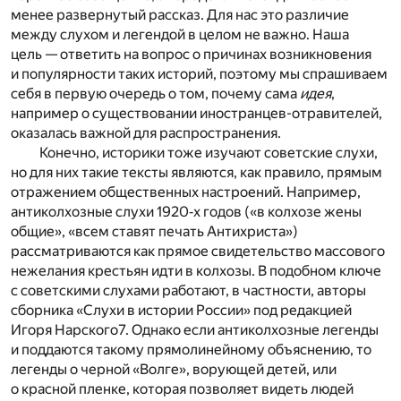
менее развернутый рассказ. Для нас это различие
между слухом и легендой в целом не важно. Наша
цель — ответить на вопрос о причинах возникновения
и популярности таких историй, поэтому мы спрашиваем
себя в первую очередь о том, почему сама
идея
,
например о существовании иностранцев-отравителей,
оказалась важной для распространения.
Конечно, историки тоже изучают советские слухи,
но для них такие тексты являются, как правило, прямым
отражением общественных настроений. Например,
антиколхозные слухи 1920‐х годов («в колхозе жены
общие», «всем ставят печать Антихриста»)
рассматриваются как прямое свидетельство массового
нежелания крестьян идти в колхозы. В подобном ключе
с советскими слухами работают, в частности, авторы
сборника «Слухи в истории России» под редакцией
Игоря Нарского
7
. Однако если антиколхозные легенды
и поддаются такому прямолинейному объяснению, то
легенды о черной «Волге», ворующей детей, или
о красной пленке, которая позволяет видеть людей