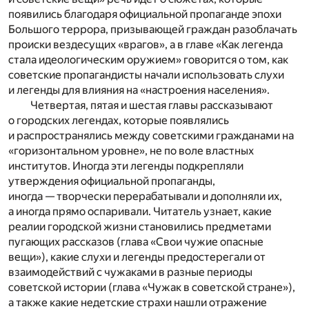
появились благодаря официальной пропаганде эпохи
Большого террора, призывающей граждан разоблачать
происки вездесущих «врагов», а в главе «Как легенда
стала идеологическим оружием» говорится о том, как
советские пропагандисты начали использовать слухи
и легенды для влияния на «настроения населения».
Четвертая, пятая и шестая главы рассказывают
о городских легендах, которые появлялись
и распространялись между советскими гражданами на
«горизонтальном уровне», не по воле властных
институтов. Иногда эти легенды подкрепляли
утверждения официальной пропаганды,
иногда — творчески перерабатывали и дополняли их,
а иногда прямо оспаривали. Читатель узнает, какие
реалии городской жизни становились предметами
пугающих рассказов (глава «Свои чужие опасные
вещи»), какие слухи и легенды предостерегали от
взаимодействий с чужаками в разные периоды
советской истории (глава «Чужак в советской стране»),
а также какие недетские страхи нашли отражение