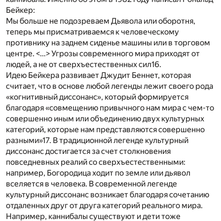
Бейкер:
Мы больше не подозреваем Дьявола или оборотня,
теперь мы присматриваемся к человеческому
противнику на заднем сиденье машины или в торговом
центре. <…> Угрозы современного мира приходят от
людей, а не от сверхъестественных сил
16
.
Идею Бейкера развивает Джудит Беннет, которая
считает, что в основе любой легенды лежит своего рода
«когнитивный диссонанс», который формируется
благодаря «совмещению привычного нам мира с чем-то
совершенно иным или объединению двух культурных
категорий, которые нам представляются совершенно
разными»
17
. В традиционной легенде культурный
диссонанс достигается за счет столкновения
повседневных реалий со сверхъестественными:
например, Богородица ходит по земле или дьявол
вселяется в человека. В современной легенде
культурный диссонанс возникает благодаря сочетанию
отдаленных друг от друга категорий реального мира.
Например, каннибалы существуют и дети тоже