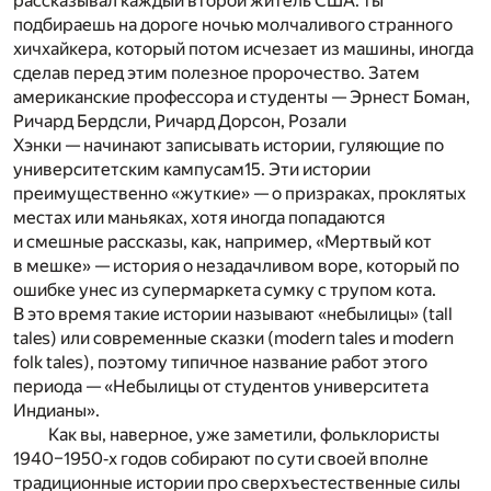
рассказывал каждый второй житель США: ты
подбираешь на дороге ночью молчаливого странного
хичхайкера, который потом исчезает из машины, иногда
сделав перед этим полезное пророчество. Затем
американские профессора и студенты — Эрнест Боман,
Ричард Бердсли, Ричард Дорсон, Розали
Хэнки — начинают записывать истории, гуляющие по
университетским кампусам
15
. Эти истории
преимущественно «жуткие» — о призраках, проклятых
местах или маньяках, хотя иногда попадаются
и смешные рассказы, как, например, «Мертвый кот
в мешке» — история о незадачливом воре, который по
ошибке унес из супермаркета сумку с трупом кота.
В это время такие истории называют «небылицы» (tall
tales) или современные сказки (modern tales и modern
folk tales), поэтому типичное название работ этого
периода — «Небылицы от студентов университета
Индианы».
Как вы, наверное, уже заметили, фольклористы
1940–1950‐х годов собирают по сути своей вполне
традиционные истории про сверхъестественные силы