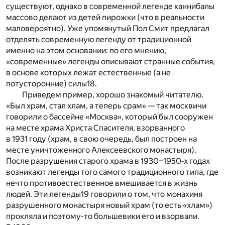
существуют, однако в современной легенде каннибалы
массово делают из детей пирожки (что в реальности
маловероятно). Уже упомянутый Пол Смит предлагал
отделять современную легенду от традиционной
именно на этом основании: по его мнению,
«современные» легенды описывают странные события,
в основе которых лежат естественные (а не
потусторонние) силы
18
.
Приведем пример, хорошо знакомый читателю.
«Был храм, стал хлам, а теперь срам» — так москвичи
говорили о бассейне «Москва», который был сооружен
на месте храма Христа Спасителя, взорванного
в 1931 году (храм, в свою очередь, был построен на
месте уничтоженного Алексеевского монастыря).
После разрушения старого храма в 1930–1950‐х годах
возникают легенды того самого традиционного типа, где
нечто противоестественное вмешивается в жизнь
людей. Эти легенды
19
говорили о том, что монахиня
разрушенного монастыря новый храм (то есть «хлам»)
прокляла и поэтому-то большевики его и взорвали.