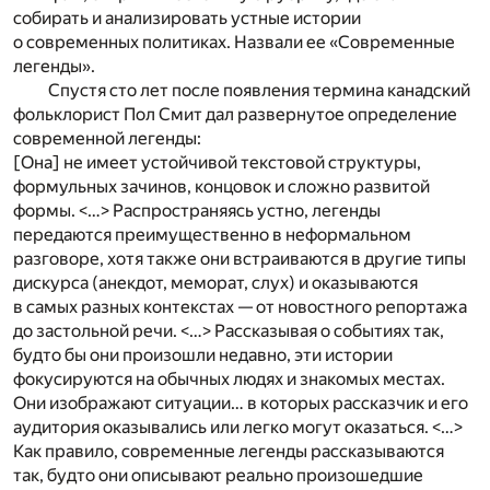
собирать и анализировать устные истории
о современных политиках. Назвали ее «Современные
легенды».
Спустя сто лет после появления термина канадский
фольклорист Пол Смит дал развернутое определение
современной легенды:
[Она] не имеет устойчивой текстовой структуры,
формульных зачинов, концовок и сложно развитой
формы. <…> Распространяясь устно, легенды
передаются преимущественно в неформальном
разговоре, хотя также они встраиваются в другие типы
дискурса (анекдот, меморат, слух) и оказываются
в самых разных контекстах — от новостного репортажа
до застольной речи. <…> Рассказывая о событиях так,
будто бы они произошли недавно, эти истории
фокусируются на обычных людях и знакомых местах.
Они изображают ситуации… в которых рассказчик и его
аудитория оказывались или легко могут оказаться. <…>
Как правило, современные легенды рассказываются
так, будто они описывают реально произошедшие