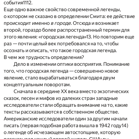
события
11
12
.
Еще одно важное свойство современной легенды,
о котором не сказано в определении Смита: ее действие
происходит именно
в городе
. Отсюда и возникает
второй, гораздо более распространенный термин для
этого явления: «городская легенда»
13
. Но повторим еще
раз — почти целый век потребовался на то, чтобы
осознать и описать, что такое городская легенда.
В чем же трудность определения?
Дело в изменении оптики восприятия. Понимание
того, что городская легенда — совершенно новое
явление, стало вырабатываться благодаря двум
концептуальным поворотам.
Сначала в середине ХХ века вместо экзотических
сказок, песен и мифов из далеких стран западные
исследователи стали обращать внимание на то, какие
тексты рассказываются в собственном обществе.
Американские исследователи один за другим начали
писать (первая подобная работа вышла в 1942 году
14
)
о легенде об исчезающем автостопщике, которую