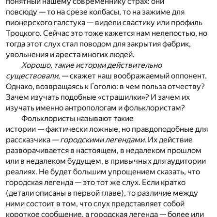
понятный нашему современнику страх: они
повсюду — то на срезе колбасы, то на зажиме для
пионерского галстука — видели свастику или профиль
Троцкого. Сейчас это тоже кажется нам нелепостью, но
тогда этот слух стал поводом для закрытия фабрик,
увольнения и ареста многих людей.
Хорошо, такие истории действительно
существовали
, — скажет наш воображаемый оппонент.
Однако, возвращаясь к Гоголю: в чем польза отчеству?
Зачем изучать подобные «страшилки»? И зачем их
изучать именно антропологам и фольклористам?
Фольклористы называют такие
истории — фактически ложные, но правдоподобные для
рассказчика —
городскими легендами
. Их действие
разворачивается в настоящем, в недалеком прошлом
или в недалеком будущем, в привычных для аудитории
реалиях. Не будет большим упрощением сказать, что
городская легенда — это тот же слух. Если кратко
(детали описаны в первой главе), то различие между
ними состоит в том, что слух представляет собой
короткое сообщение, а городская легенда — более или