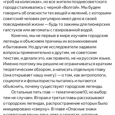
«гроб на колесиках», но все жители позднесоветского
города сталкивались с черной «Волгой». Мы будем
говорить об опасности тех вещей и явлений, с которыми
советский человек регулярно имел дело в своей
повседневной жизни — будь то зажимы для пионерских
галстуков или автоматы с газированной водой.
Конечно, мы не первые в мире изучаем городские
легенды и объясняем причины их возникновения
и бытования. Но другие исследователи задавали
вопросы применительно к другим, не советским
текстам, и делали это, как правило, не на русском языке.
Именно поэтому мы решили не ограничиваться кратким
теоретическим обзором, а написать отдельную главу
(она открывает нашу книгу) — о том, как антропологи,
социологи и фольклористы пытались и пытаются
объяснить, почему существуют городские легенды.
Остальные пять глав — тематические
10
, но выбор
тем не случаен. Вторая и третья главы рассказывают
о городских легендах, распространение которых было
инициировано «сверху». В главе «Опасные знаки
и советские вещи» речь идет о сюжетах, которые