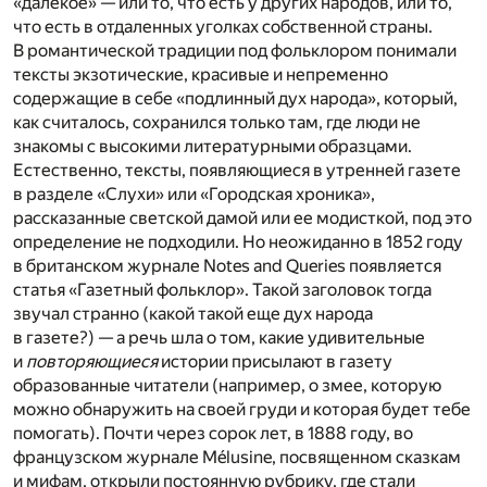
«далекое» — или то, что есть у других народов, или то,
что есть в отдаленных уголках собственной страны.
В романтической традиции под фольклором понимали
тексты экзотические, красивые и непременно
содержащие в себе «подлинный дух народа», который,
как считалось, сохранился только там, где люди не
знакомы с высокими литературными образцами.
Естественно, тексты, появляющиеся в утренней газете
в разделе «Слухи» или «Городская хроника»,
рассказанные светской дамой или ее модисткой, под это
определение не подходили. Но неожиданно в 1852 году
в британском журнале Notes and Queries появляется
статья «Газетный фольклор». Такой заголовок тогда
звучал странно (какой такой еще дух народа
в газете?) — а речь шла о том, какие удивительные
и
повторяющиеся
истории присылают в газету
образованные читатели (например, о змее, которую
можно обнаружить на своей груди и которая будет тебе
помогать). Почти через сорок лет, в 1888 году, во
французском журнале Mélusine, посвященном сказкам
и мифам, открыли постоянную рубрику, где стали