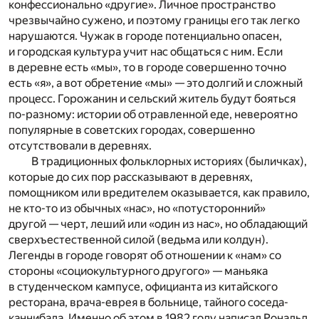
конфессионально «другие». Личное пространство
чрезвычайно сужено, и поэтому границы его так легко
нарушаются. Чужак в городе потенциально опасен,
и городская культура учит нас общаться с ним. Если
в деревне есть «мы», то в городе совершенно точно
есть «я», а вот обретение «мы» — это долгий и сложный
процесс. Горожанин и сельский житель будут бояться
по-разному: истории об отравленной еде, невероятно
популярные в советских городах, совершенно
отсутствовали в деревнях.
В традиционных фольклорных историях (быличках),
которые до сих пор рассказывают в деревнях,
помощником или вредителем оказывается, как правило,
не кто-то из обычных «нас», но «потусторонний»
другой — черт, леший или «один из нас», но обладающий
сверхъестественной силой (ведьма или колдун).
Легенды в городе говорят об отношении к «нам» со
стороны «социокультурного другого» — маньяка
в студенческом кампусе, официанта из китайского
ресторана, врача-еврея в больнице, тайного соседа-
каннибала. Именно об этом в 1982 году написал Рональд