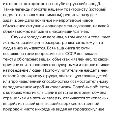
и о евреях, которые хотят погубить русский народ
9
.
Такие легенды помогли нашему трактористу (который
недолго оставался анонимным) решить сразу две
задачи: они дали понятное и непротиворечивое
объяснение ситуации и одновременно указали, на какой
объект можно направить накопившийся гнев.
Слухи и городские легенды, в том числе и
страшные
истории
, возникают и распространяются потому, что
люди в них нуждаются. Вся наша книга по сути
посвящена трем вопросам: как в СССР возникали
тексты об опасных вещах, объектах и явлениях, по какой
причине они становились популярными и как они влияли
на поведение людей. Поэтому читатель не найдет в ней
историй про «красную руку», хватающую спящих детей,
или про наделенный способностью к самостоятельному
передвижению «гроб на колесиках». Подобные объекты,
о которых многие слышали в детстве во время обмена
страшилками в летних лагерях, отличаются от «опасных
вещей» из нашей книги своей сверхъестественной
природой: никто никогда не видел на городской улице