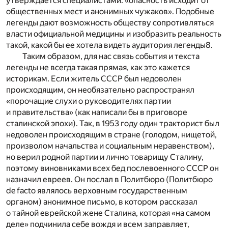
утверждается специалистами: «опасность исходит от
общественных мест и анонимных чужаков». Подобные
легенды дают возможность обществу сопротивляться
власти официальной медицины и изобразить реальность
такой, какой бы ее хотела видеть аудитория легенды
8
.
Таким образом, для нас связь события и текста
легенды не всегда такая прямая, как это кажется
историкам. Если житель СССР был недоволен
происходящим, он необязательно распространял
«порочащие слухи о руководителях партии
и правительства» (как написали бы в приговоре
сталинской эпохи). Так, в 1953 году один тракторист был
недоволен происходящим в стране (голодом, нищетой,
произволом начальства и социальным неравенством),
но верил родной партии и лично товарищу Сталину,
поэтому винов­никами всех бед послевоенного СССР он
назначил евреев. Он послал в Политбюро (Политбюро
de facto являлось верховным государственным
органом) анонимное письмо, в котором рассказал
о тайной еврейской жене Сталина, которая «на самом
деле» подчинила себе вождя и всем заправляет,