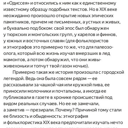
и «Одиссея» и относились к ним как к единственному
известному образцу подобных текстов. Но в XIX веке
неожиданно произошло открытие новых эпических
памятников, причем не письменных, а устных и живых,
и буквально под боком: свой эпос был обнаружен
у тюркских и монгольских групп, у карелов и финнов,
у южных и восточных славян (для фольклористов
и этнографов это примерно то же, что для палеозо­
олога, который всю жизнь изучал вмерзших в лед
мамонтов, а потом обнаружил, что они живы-
живехоньки и топчут твой газон ночью).
Примерно такая же история произошла с городской
легендой. Ведь она была совсем рядом — ее
рассказывали за чашкой чая или кружкой пива, ее
приносили молочники и почтальоны, а иногда ее
публиковали в газете в хронике происшествий под
видом реальных случаев. Но ее не замечали,
а заметив — презирали. Почему? Причиной тому стали
ее близость и обыденность: этнография
и фольклористика XIX века предпочитали изучать нечто