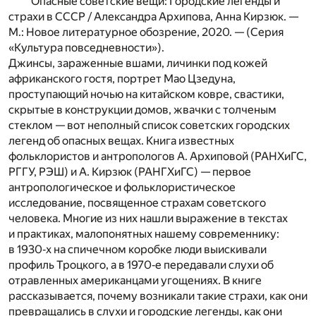
Опасные советские вещи: Городские легенды и
страхи в СССР / Александра Архипова, Анна Кирзюк. —
М.: Новое литературное обозрение, 2020. — (Серия
«Культура повседневности»).
Джинсы, зараженные вшами, личинки под кожей
африканского гостя, портрет Мао Цзедуна,
проступающий ночью на китайском ковре, свастики,
скрытые в конструкции домов, жвачки с толченым
стеклом — вот неполный список советских городских
легенд об опасных вещах. Книга известных
фольклористов и антропологов А. Архиповой (РАНХиГС,
РГГУ, РЭШ) и А. Кирзюк (РАНГХиГС) — первое
антропологическое и фольклористическое
исследование, посвященное страхам советского
человека. Многие из них нашли выражение в текстах
и практиках, малопонятных нашему современнику:
в 1930‐х на спичечном коробке люди выискивали
профиль Троцкого, а в 1970‐е передавали слухи об
отравленных американцами угощениях. В книге
рассказывается, почему возникали такие страхи, как они
превращались в слухи и городские легенды, как они