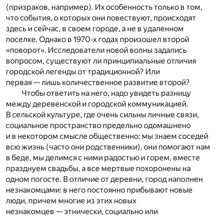
(призраков, например). Их особенность только в том,
что события, о которых они повествуют, происходят
здесь и сейчас, в своем городе, а не в удаленном
поселке. Однако в 1970‐х годах произошел второй
«поворот». Исследователи новой волны задались
вопросом, существуют ли принципиальные отличия
городской легенды от традиционной? Или
первая — лишь количественное развитие второй?
Чтобы ответить на него, надо увидеть разницу
между деревенской и городской коммуникацией.
В сельской культуре, где очень сильны личные связи,
социальное пространство предельно одомашнено
и в некотором смысле общественно: мы знаем соседей
всю жизнь (часто они родственники), они помогают нам
в беде, мы делимся с ними радостью и горем, вместе
празднуем свадьбы, а все мертвые похоронены на
одном погосте. В отличие от деревни, город наполнен
незнакомцами: в него постоянно прибывают новые
люди, причем многие из этих новых
незнакомцев — этнически, социально или