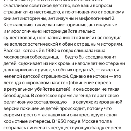
счастливое советское детство, все ваши вопросы
страшилки из настоящего, а по отношению к прошлому
,
они антиисторичны, антинаучны и мифологичны
1
2
.
К сожалению, такие «антиисторичные, антинаучные
и мифологичные» истории действительно
существовали, но к написанию этой книги нас побудил
не всплеск эстетической любви к страшным историям.
Рассказ, который в 1980‐х годах слышала наша
московская собеседница, — будто бы соседка ловит
детей, сцеживает из них кровь и наполняет ею стержни
для шариковых ручек, чтобы их продать
3
, — кажется
нелепой детской страшилкой. Однако ее истоки — это
легенда о «кровавом навете» (обвинение евреев
в ритуальном убийстве детей), и она совсем не такая
безобидная. В советское время легенда теряет свою
религиозную составляющую — в секуляризированной
версии похищение детей происходит, потому что
евреям просто «так надо» или они преследуют свои
корыстные интересы. В 1950 году в Москве толпа
собралась линчевать несуществующую банду евреев,