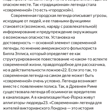
опасном месте. Так «традиционная» легенда стала
«современной» (то есть «городской»).
Современная городская легенда описывает угрозы,
исходящие от людей, и ее главными функциями
становятся (возможно, наряду с развлекательной)
информирование и предупреждение окружающих
о возможных опасностях. Установка на
достоверность — основной элемент современной
легенды, по мнению американского фольклориста
Билла Эллиса, который определяет ее как
структурированное повествование «о каком-то аспекте
современной жизни, правдоподобное для рассказчика,
но в действительности ложное»
22
. Если это так, то
современная легенда на самом деле может быть
«современной» очень условно. Легенда возникает
вместе с появлением полиса. Так, в Древнем Риме
существовала легенда об осьминогах-вредителях
в канализации. А в канализации Нью-Йорка живут
аллигаторы-людоеды
23
. «Современная» легенда для
жителей викторианского Лондона — это история