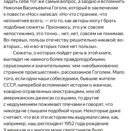
задать себе тот же самый вопрос, а заодно и вспомнить
Николая Васильевича Гоголя, который в заключении
к повести «Нос» написал: «Но что страннее, что
непонятнее всего, — это то, как авторы могут брать
подобные сюжеты. Признаюсь, это уж совсем
непостижимо, это точно… нет, нет, совсем не понимаю.
Во-первых, пользы отечеству решительно никакой; во-
вторых… но и во-вторых тоже нет пользы».
Сюжеты, о которых пойдет речь в этой книге,
выглядят не намного более правдоподобными,
серьезными и значительными, чем «необыкновенно
странное происшествие», рассказанное Гоголем. Мало
того, если одни наши собеседники, бывшие жители
СССР, наперебой вспоминают истории о жвачках,
коварно отравленных иностранцами, или об
американских джинсах со вшами, то другие
с недоумением пожимают плечами и говорят, что
никогда не слышали подобной чуши. Некоторые даже
считают, что все эти истории мы выдумали сами, как,
например, наш респондент 1952 года рождения:
У меня как и у многих моих сверстников было