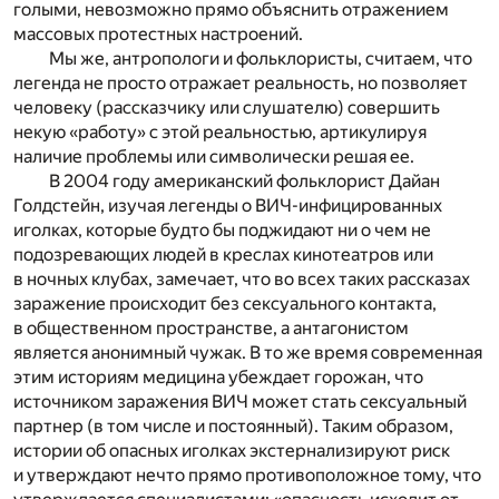
голыми, невозможно прямо объяснить отражением
массовых протестных настроений.
Мы же, антропологи и фольклористы, считаем, что
легенда не просто отражает реальность, но позволяет
человеку (рассказчику или слушателю) совершить
некую «работу» с этой реальностью, артикулируя
наличие проблемы или символически решая ее.
В 2004 году американский фольклорист Дайан
Голдстейн, изучая легенды о ВИЧ-инфи­цированных
иголках, которые будто бы поджидают ни о чем не
подозревающих людей в креслах кинотеатров или
в ночных клубах, замечает, что во всех таких рассказах
заражение происходит без сексуального контакта,
в общественном пространстве, а антагонистом
является анонимный чужак. В то же время современная
этим историям медицина убеждает горожан, что
источником заражения ВИЧ может стать сексуальный
партнер (в том числе и постоянный). Таким образом,
истории об опасных иголках экстернализируют риск
и утверждают нечто прямо противоположное тому, что