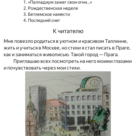
«Палладиум зажег свои огни…»
Рождественская неделя
Бетлемское намести
Последний снег
К читателю
Мне повезло родиться в уютном и красивом Таллинне,
жить и учиться в Москве, но стихи я стал писать в Праге,
как и заниматься живописью. Такой город — Прага.
Приглашаю всех посмотреть на него моими глазами
и почувствовать через мои стихи.