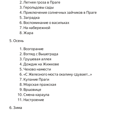
Летняя гроза в Праге
Герольдовы сады
Приключения солнечных зайчиков в Праге
Заградка
Воспоминание о васильках
На набережной
Жара
Осень
Возгорание
Взгляд с Вышеграда
Грушевая аллея
Дождик на Жижкове
Чехово намести
«С Железного моста окалину сдувает…»
Купание Праги
Морская пражская
Вршовице
Смена караула
Настроение
Зима