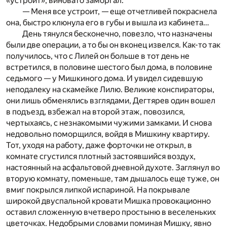
«устроит», виновато заморгал.
— Меня все устроит, — еще отчетливей покраснела
она, быстро клюнула его в губы и вышла из кабинета…
День тянулся бесконечно, повезло, что назначены
были две операции, а то бы он вконец извелся. Как-то так
получилось, что с Лилей он больше в тот день не
встретился, в половине шестого был дома, в половине
седьмого — у Мишкиного дома. И увидел сидевшую
неподалеку на скамейке Лилю. Великие конспираторы,
они лишь обменялись взглядами, Дегтярев один вошел
в подъезд, взбежал на второй этаж, повозился,
чертыхаясь, с незнакомыми чужими замками. И снова
недовольно поморщился, войдя в Мишкину квартиру.
Тот, уходя на работу, даже форточки не открыл, в
комнате сгустился плотный застоявшийся воздух,
настоянный на асфальтовой дневной духоте. Заглянул во
вторую комнату, поменьше, там дышалось еще туже, он
вмиг покрылся липкой испариной. На покрывале
широкой двуспальной кровати Мишка провокационно
оставил сложенную вчетверо простыню в веселеньких
цветочках. Недобрыми словами поминая Мишку, явно