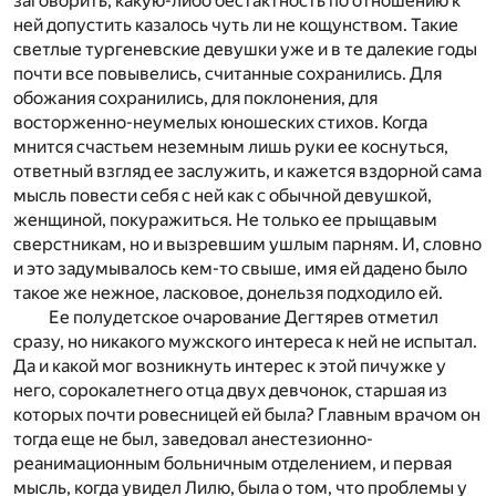
заговорить, какую-либо бестактность по отношению к
ней допустить казалось чуть ли не кощунством. Такие
светлые тургеневские девушки уже и в те далекие годы
почти все повывелись, считанные сохранились. Для
обожания сохранились, для поклонения, для
восторженно-неумелых юношеских стихов. Когда
мнится счастьем неземным лишь руки ее коснуться,
ответный взгляд ее заслужить, и кажется вздорной сама
мысль повести себя с ней как с обычной девушкой,
женщиной, покуражиться. Не только ее прыщавым
сверстникам, но и вызревшим ушлым парням. И, словно
и это задумывалось кем-то свыше, имя ей дадено было
такое же нежное, ласковое, донельзя подходило ей.
Ее полудетское очарование Дегтярев отметил
сразу, но никакого мужского интереса к ней не испытал.
Да и какой мог возникнуть интерес к этой пичужке у
него, сорокалетнего отца двух девчонок, старшая из
которых почти ровесницей ей была? Главным врачом он
тогда еще не был, заведовал анестезионно-
реанимационным больничным отделением, и первая
мысль, когда увидел Лилю, была о том, что проблемы у