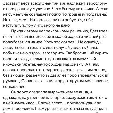
Заставит вести себя с ней так, как надлежит взрослому
и порядочному мужчине. Чего бы ему ни стоило. А если
не сумеет, не совладает подло, то грош ему тогда цена.
Но он сумеет. На горло, если потребуется, себе
наступит, потому что иного не дано.
Придя к этому непреклонному решению, Дегтярев
не отказывал все же себе в малой радости лишний раз
полюбоваться на нее. Хоть посмотреть. Не однажды
ловил себя на том, что ищет случай увидеть Лилю,
побыть с нею рядом, заговорить. Так бросивший курить
норовит, когда невмоготу, подышать дымом чьей-
нибудь сигареты, нечто сродни мазохизму. А Лиля,
словно проведав о его зароке, держалась с ним ровно,
без эмоций, разве что выдавал ее порой предательский
румянец. Словно заключили друг с другом молчаливое
соглашение.
Он зорко следил за выражением ее лица, и
однажды, на утренней планерке, сразу заметил: что-то
в ней изменилось. Ближе всего — прихворнула. Или
дома проблемы. Пасмурная какая-то, глаза потускнели.