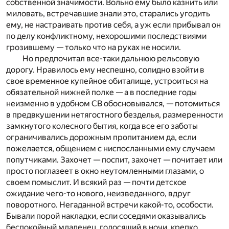
собственной значимости. Вольно ему было казнить или
миловать, встречавшие знали это, старались угодить
ему, не настраивать против себя, а уж если прибывал он
по делу конфликтному, нехорошими последствиями
грозившему — только что на руках не носили.
Но предпочитал все-таки дальнюю рельсовую
дорогу. Нравилось ему неспешно, солидно взойти в
свое временное купейное обиталище, устроиться на
обязательной нижней полке — а в последние годы
неизменно в удобном СВ обосновывался, — потомиться
в предвкушении нетягостного безделья, размеренности
замкнутого колесного бытия, когда все его заботы
ограничивались дорожным пропитанием да, если
пожелается, общением с ниспосланными ему случаем
попутчиками. Захочет — поспит, захочет — почитает или
просто поглазеет в окно неутомленными глазами, о
своем помыслит. И всякий раз — почти детское
ожидание чего-то нового, неизведанного, вдруг
поворотного. Негаданной встречи какой-то, особости.
Бывали порой накладки, если соседями оказывались
беспокойный младенец, голосящий в ночи, крепко