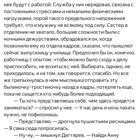
нее будут с работой. Служба у них нерядовая, связана с
постоянными стрессами и немалыми физическими
нагрузками, порой такого предельного напряжения
требует, что и мужику не всякому под силу. Сестер в
отделении не хватало, большие сложности были с
ночными дежурствами, обрадовался он, когда
позвонили ему из отдела кадров, сказали, что пришлют
сейчас выпускницу училища. Предпочел бы он, конечно,
работницу с опытом, чтобы можно было сходу к делу
приспособить, не возиться с ней. Выбирать, однако, не
приходилось, и на том, как говорится, спасибо. Но все
же трепыхнулась в нем мыслишка отправить эту
былиночку-тростиночку назад в кадры, потерпеть еще,
пока не сыщется кто-нибудь более подходящий.
— Ты хоть представляешь себе, чем здесь придется
заниматься? — спросил у нее. — У нас день и ночь пахать
нужно, не пофилонишь.
— Представляю, — дрогнула пушистыми ресницами.
— Я сама сюда попросилась.
— Ну-ну, — хмыкнул Дегтярев. — Найди Анну