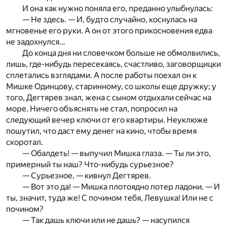
И она как нужно поняла его, преданно улыбнулась:
— Не здесь. — И, будто случайно, коснулась на
мгновенье его руки. А он от этого прикосновения едва
не задохнулся…
До конца дня ни словечком больше не обмолвились,
лишь, где-нибудь пересекаясь, счастливо, заговорщицки
сплетались взглядами. А после работы поехал он к
Мишке Одинцову, старинному, со школы еще дружку; у
того, Дегтярев знал, жена с сыном отдыхали сейчас на
море. Ничего объяснять не стал, попросил на
следующий вечер ключи от его квартиры. Неуклюже
пошутил, что даст ему денег на кино, чтобы время
скоротал.
— Обалдеть! — выпучил Мишка глаза. — Ты ли это,
примерный ты наш? Что-нибудь сурьезное?
— Сурьезное, — кивнул Дегтярев.
— Вот это да! — Мишка плотоядно потер ладони. — И
ты, значит, туда же! С почином тебя, Левушка! Или не с
почином?
— Так дашь ключи или не дашь? — насупился