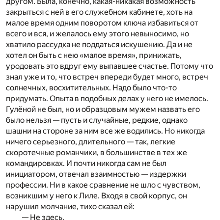
другом. Была, конечно, какая-никакая возможность
закрыться с ней в его служебном кабинете, хоть на
малое время одним поворотом ключа избавиться от
всего и вся, и желалось ему этого невыносимо, но
хватило рассудка не поддаться искушению. Да и не
хотел он быть с нею «малое время», принижать,
уродовать это вдруг ему выпавшее счастье. Потому что
знал уже и то, что встреч впереди будет много, встреч
солнечных, восхитительных. Надо было что-то
придумать. Опыта в подобных делах у него не имелось.
Гулёной не был, но и образцовым мужем назвать его
было нельзя — пусть и случайные, редкие, однако
шашни на стороне за ним все же водились. Но никогда
ничего серьезного, длительного — так, легкие
скоротечные романчики, в большинстве в тех же
командировках. И почти никогда сам не был
инициатором, отвечал взаимностью — издержки
профессии. Ни в какое сравнение не шло с чувством,
возникшим у него к Лиле. Входя в свой корпус, он
нарушил молчание, тихо сказал ей:
— Не здесь.