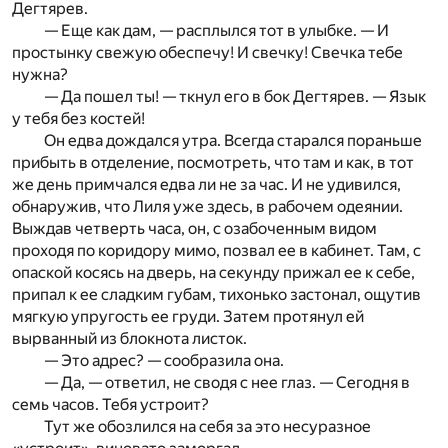
Дегтярев.
— Еще как дам, — расплылся тот в улыбке. — И
простынку свежую обеспечу! И свечку! Свечка тебе
нужна?
— Да пошел ты! — ткнул его в бок Дегтярев. — Язык
у тебя без костей!
Он едва дождался утра. Всегда старался пораньше
прибыть в отделение, посмотреть, что там и как, в тот
же день примчался едва ли не за час. И не удивился,
обнаружив, что Лиля уже здесь, в рабочем одеянии.
Выждав четверть часа, он, с озабоченным видом
проходя по коридору мимо, позвал ее в кабинет. Там, с
опаской косясь на дверь, на секунду прижал ее к себе,
припал к ее сладким губам, тихонько застонал, ощутив
мягкую упругость ее груди. Затем протянул ей
вырванный из блокнота листок.
— Это адрес? — сообразила она.
— Да, — ответил, не сводя с нее глаз. — Сегодня в
семь часов. Тебя устроит?
Тут же обозлился на себя за это несуразное