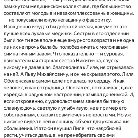
замкнутом медицинском коллективе, где большинство
составляют молодые и незакомплексованные женщины,
— не покусывали юную негаданную фаворитку.
Изощренно и будто бы добра ей желая, как умеют это
лучше всех лукавые медички. Сестры в его отделении
были почти все вполне еще амурного возраста и не одна
из них не прочь была бы полюбезничать с моложавым
симпатичным завом. Что показательно — и суровая,
взыскательная старшая сестра Никитична, спуску
никому не дававшая, благоволила к Лиле, не отрывалась
на ней. А Льву Михайловичу, и он не скрывал этого, Лиля
Оболенская в самом деле пришлась по сердцу. И как
человек, и как сотрудница. Опекал ее, похваливал, даже
изредка, в радужном настроении, называл доченькой. И,
если откровенно, с удовольствием заимел бы такую
славную дочь, светлую и улыбчивую, не в пример его
собственным, с характерами очень непростыми. Но уж
никак не видел в ней женщину, объект для ухаживания,
обольщения. И это он внушил Лиле, что надобно ей
расти, учиться дальше, не пренебрегать своими