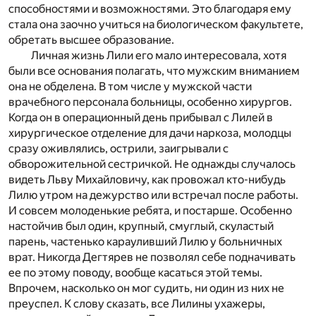
способностями и возможностями. Это благодаря ему
стала она заочно учиться на биологическом факультете,
обретать высшее образование.
Личная жизнь Лили его мало интересовала, хотя
были все основания полагать, что мужским вниманием
она не обделена. В том числе у мужской части
врачебного персонала больницы, особенно хирургов.
Когда он в операционный день прибывал с Лилей в
хирургическое отделение для дачи наркоза, молодцы
сразу оживлялись, острили, заигрывали с
обворожительной сестричкой. Не однажды случалось
видеть Льву Михайловичу, как провожал кто-нибудь
Лилю утром на дежурство или встречал после работы.
И совсем молоденькие ребята, и постарше. Особенно
настойчив был один, крупный, смуглый, скуластый
парень, частенько карауливший Лилю у больничных
врат. Никогда Дегтярев не позволял себе подначивать
ее по этому поводу, вообще касаться этой темы.
Впрочем, насколько он мог судить, ни один из них не
преуспел. К слову сказать, все Лилины ухажеры,