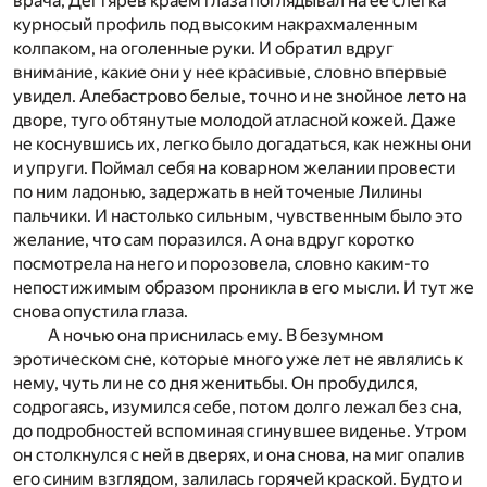
врача, Дегтярев краем глаза поглядывал на ее слегка
курносый профиль под высоким накрахмаленным
колпаком, на оголенные руки. И обратил вдруг
внимание, какие они у нее красивые, словно впервые
увидел. Алебастрово белые, точно и не знойное лето на
дворе, туго обтянутые молодой атласной кожей. Даже
не коснувшись их, легко было догадаться, как нежны они
и упруги. Поймал себя на коварном желании провести
по ним ладонью, задержать в ней точеные Лилины
пальчики. И настолько сильным, чувственным было это
желание, что сам поразился. А она вдруг коротко
посмотрела на него и порозовела, словно каким-то
непостижимым образом проникла в его мысли. И тут же
снова опустила глаза.
А ночью она приснилась ему. В безумном
эротическом сне, которые много уже лет не являлись к
нему, чуть ли не со дня женитьбы. Он пробудился,
содрогаясь, изумился себе, потом долго лежал без сна,
до подробностей вспоминая сгинувшее виденье. Утром
он столкнулся с ней в дверях, и она снова, на миг опалив
его синим взглядом, залилась горячей краской. Будто и