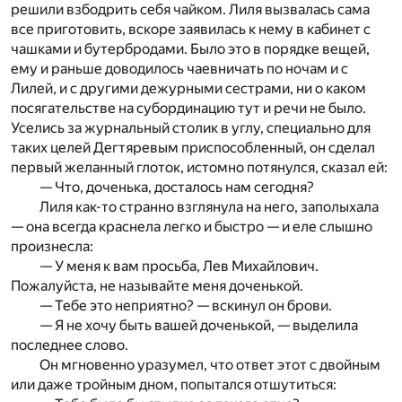
решили взбодрить себя чайком. Лиля вызвалась сама
все приготовить, вскоре заявилась к нему в кабинет с
чашками и бутербродами. Было это в порядке вещей,
ему и раньше доводилось чаевничать по ночам и с
Лилей, и с другими дежурными сестрами, ни о каком
посягательстве на субординацию тут и речи не было.
Уселись за журнальный столик в углу, специально для
таких целей Дегтяревым приспособленный, он сделал
первый желанный глоток, истомно потянулся, сказал ей:
— Что, доченька, досталось нам сегодня?
Лиля как-то странно взглянула на него, заполыхала
— она всегда краснела легко и быстро — и еле слышно
произнесла:
— У меня к вам просьба, Лев Михайлович.
Пожалуйста, не называйте меня доченькой.
— Тебе это неприятно? — вскинул он брови.
— Я не хочу быть вашей доченькой, — выделила
последнее слово.
Он мгновенно уразумел, что ответ этот с двойным
или даже тройным дном, попытался отшутиться: