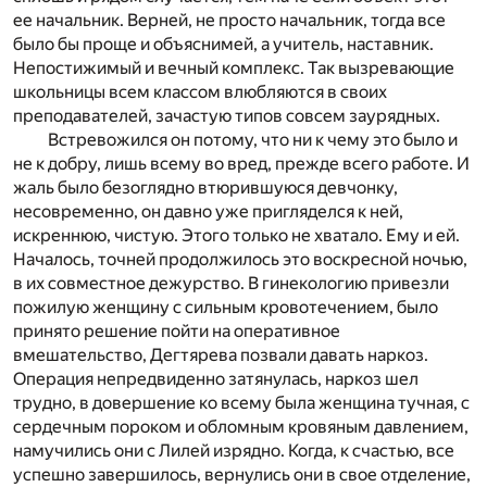
ее начальник. Верней, не просто начальник, тогда все
было бы проще и объяснимей, а учитель, наставник.
Непостижимый и вечный комплекс. Так вызревающие
школьницы всем классом влюбляются в своих
преподавателей, зачастую типов совсем заурядных.
Встревожился он потому, что ни к чему это было и
не к добру, лишь всему во вред, прежде всего работе. И
жаль было безоглядно втюрившуюся девчонку,
несовременно, он давно уже пригляделся к ней,
искреннюю, чистую. Этого только не хватало. Ему и ей.
Началось, точней продолжилось это воскресной ночью,
в их совместное дежурство. В гинекологию привезли
пожилую женщину с сильным кровотечением, было
принято решение пойти на оперативное
вмешательство, Дегтярева позвали давать наркоз.
Операция непредвиденно затянулась, наркоз шел
трудно, в довершение ко всему была женщина тучная, с
сердечным пороком и обломным кровяным давлением,
намучились они с Лилей изрядно. Когда, к счастью, все
успешно завершилось, вернулись они в свое отделение,