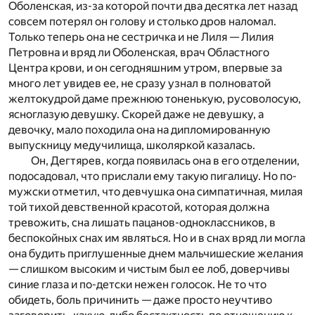
Оболенская, из-за которой почти два десятка лет назад
совсем потерял он голову и столько дров наломал.
Только теперь она не сестричка и не Лиля — Лилия
Петровна и вряд ли Оболенская, врач Областного
Центра крови, и он сегодняшним утром, впервые за
много лет увидев ее, не сразу узнал в полноватой
желтокудрой даме прежнюю тоненькую, русоволосую,
ясноглазую девушку. Скорей даже не девушку, а
девочку, мало походила она на дипломированную
выпускницу медучилища, школяркой казалась.
Он, Дегтярев, когда появилась она в его отделении,
подосадовал, что прислали ему такую пигалицу. Но по-
мужски отметил, что девчушка она симпатичная, милая
той тихой девственной красотой, которая должна
тревожить, сна лишать пацанов-одноклассников, в
беспокойных снах им являться. Но и в снах вряд ли могла
она будить приглушенные днем мальчишеские желания
— слишком высоким и чистым был ее лоб, доверчивы
синие глаза и по-детски нежен голосок. Не то что
обидеть, боль причинить — даже просто неучтиво