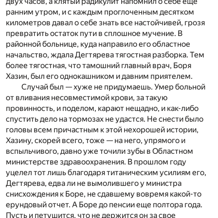
двух часов, а клятый радикулит напомнил о себе еще
ранним утром, и с каждым проглоченным десятком
километров давал о себе знать все настойчивей, грозя
превратить остаток пути в сплошное мучение. В
районной больнице, куда направило его областное
начальство, ждала Дегтярева тягостная разборка. Тем
более тягостная, что тамошний главный врач, Боря
Хазин, был его однокашником и давним приятелем.
Случай был — хуже не придумаешь. Умер больной
от вливания несовместимой крови, за такую
провинность, и поделом, карают нещадно, и как-либо
спустить дело на тормозах не удастся. Не снести было
головы всем причастным к этой нехорошей истории,
Хазину, скорей всего, тоже — на него, упрямого и
вспыльчивого, давно уже точили зубы в Областном
министерстве здравоохранения. В прошлом году
уцелел тот лишь благодаря титаническим усилиям его,
Дегтярева, едва ли не вымолившего у министра
снисхождения к Боре, не сдавшему вовремя какой-то
ерундовый отчет. А Боре до пенсии еще полтора года.
Пусть и петушится, что не держится он за свое