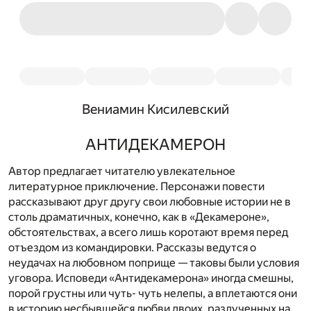
Вениамин Кисилевский
АНТИДЕКАМЕРОН
Автор предлагает читателю увлекательное
литературное приключение. Персонажи повести
рассказывают друг другу свои любовные истории не в
столь драматичных, конечно, как в «Декамероне»,
обстоятельствах, а всего лишь коротают время перед
отъездом из командировки. Рассказы ведутся о
неудачах на любовном поприще — таковы были условия
уговора. Исповеди «Антидекамерона» иногда смешны,
порой грустны или чуть- чуть нелепы, а вплетаются они
в историю несбывшейся любви двоих, разлученных на