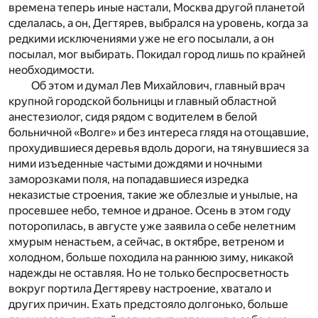
времена теперь иные настали, Москва другой планетой
сделалась, а он, Дегтярев, выбрался на уровень, когда за
редкими исключениями уже не его посылали, а он
посылал, мог выбирать. Покидал город лишь по крайней
необходимости.
Об этом и думал Лев Михайлович, главный врач
крупной городской больницы и главный областной
анестезиолог, сидя рядом с водителем в белой
больничной «Волге» и без интереса глядя на отощавшие,
прохудившиеся деревья вдоль дороги, на тянувшиеся за
ними изъеденные частыми дождями и ночными
заморозками поля, на попадавшиеся изредка
неказистые строения, такие же облезлые и унылые, на
просевшее небо, темное и драное. Осень в этом году
поторопилась, в августе уже заявила о себе нелетним
хмурым ненастьем, а сейчас, в октябре, ветреном и
холодном, больше походила на раннюю зиму, никакой
надежды не оставляя. Но не только беспросветность
вокруг портила Дегтяреву настроение, хватало и
других причин. Ехать предстояло долгонько, больше