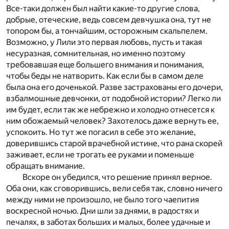
Все-таки должен был найти какие-то другие слова,
добрые, отеческие, ведь совсем девчушка она, тут не
топором бы, а тончайшим, осторожным скальпелем.
Возможно, у Лили это первая любовь, пусть и такая
несуразная, сомнительная, но именно поэтому
требовавшая еще большего внимания и понимания,
чтобы беды не натворить. Как если бы в самом деле
была она его доченькой. Разве застрахованы его дочери,
взбалмошные девчонки, от подобной истории? Легко ли
им будет, если так же небрежно и холодно отнесется к
ним обожаемый человек? Захотелось даже вернуть ее,
успокоить. Но тут же погасил в себе это желание,
доверившись старой врачебной истине, что рана скорей
заживает, если не трогать ее руками и поменьше
обращать внимание.
Вскоре он убедился, что решение принял верное.
Оба они, как сговорившись, вели себя так, словно ничего
между ними не произошло, не было того чаепития
воскресной ночью. Дни шли за днями, в радостях и
печалях, в заботах больших и малых, более удачные и