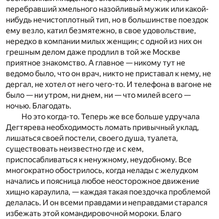
перебравший хмельного назойливый мужик или какой-
нибудь нечистоплотный тип, но в большинстве поездок
ему везло, катил безмятежно, в свое удовольствие,
нередко в компании милых женщин; с одной из них он
грешным делом даже продлил в той же Москве
приятное знакомство. А главное — никому тут не
ведомо было, что он врач, никто не приставал к нему, не
дергал, не хотел от него чего-то. И телефона в вагоне не
было — ни утром, ни днем, ни — что милей всего —
ночью. Благодать.
Но это когда-то. Теперь же все больше удручала
Дегтярева необходимость ломать привычный уклад,
лишаться своей постели, своего душа, туалета,
существовать неизвестно где и с кем,
приспосабливаться к ненужному, неудобному. Все
многократно обострилось, когда нелады с желудком
начались и поясница любое неосторожное движение
хищно караулила, — каждая такая поездочка проблемой
делалась. И он всеми правдами и неправдами старался
избежать этой командировочной мороки. Благо