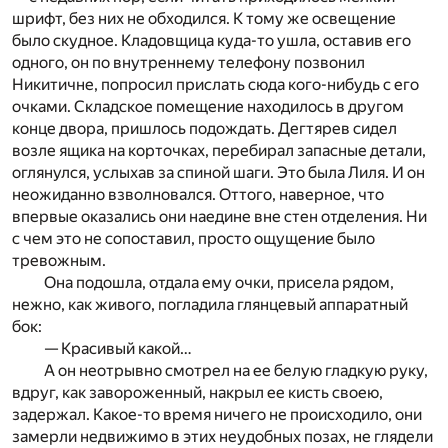
шрифт, без них не обходился. К тому же освещение
было скудное. Кладовщица куда-то ушла, оставив его
одного, он по внутреннему телефону позвонил
Никитичне, попросил прислать сюда кого-нибудь с его
очками. Складское помещение находилось в другом
конце двора, пришлось подождать. Дегтярев сидел
возле ящика на корточках, перебирал запасные детали,
оглянулся, услыхав за спиной шаги. Это была Лиля. И он
неожиданно взволновался. Оттого, наверное, что
впервые оказались они наедине вне стен отделения. Ни
с чем это не сопоставил, просто ощущение было
тревожным.
Она подошла, отдала ему очки, присела рядом,
нежно, как живого, погладила глянцевый аппаратный
бок:
— Красивый какой…
А он неотрывно смотрел на ее белую гладкую руку,
вдруг, как завороженный, накрыл ее кисть своею,
задержал. Какое-то время ничего не происходило, они
замерли недвижимо в этих неудобных позах, не глядели