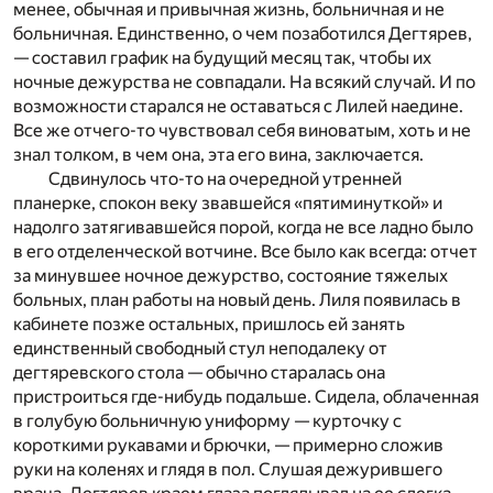
менее, обычная и привычная жизнь, больничная и не
больничная. Единственно, о чем позаботился Дегтярев,
— составил график на будущий месяц так, чтобы их
ночные дежурства не совпадали. На всякий случай. И по
возможности старался не оставаться с Лилей наедине.
Все же отчего-то чувствовал себя виноватым, хоть и не
знал толком, в чем она, эта его вина, заключается.
Сдвинулось что-то на очередной утренней
планерке, спокон веку звавшейся «пятиминуткой» и
надолго затягивавшейся порой, когда не все ладно было
в его отделенческой вотчине. Все было как всегда: отчет
за минувшее ночное дежурство, состояние тяжелых
больных, план работы на новый день. Лиля появилась в
кабинете позже остальных, пришлось ей занять
единственный свободный стул неподалеку от
дегтяревского стола — обычно старалась она
пристроиться где-нибудь подальше. Сидела, облаченная
в голубую больничную униформу — курточку с
короткими рукавами и брючки, — примерно сложив
руки на коленях и глядя в пол. Слушая дежурившего