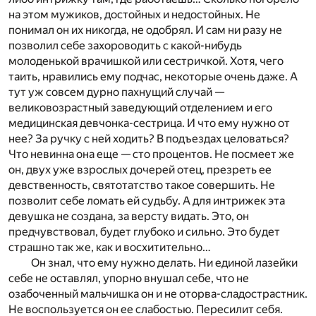
на этом мужиков, достойных и недостойных. Не
понимал он их никогда, не одобрял. И сам ни разу не
позволил себе захороводить с какой-нибудь
молоденькой врачишкой или сестричкой. Хотя, чего
таить, нравились ему подчас, некоторые очень даже. А
тут уж совсем дурно пахнущий случай —
великовозрастный заведующий отделением и его
медицинская девчонка-сестрица. И что ему нужно от
нее? За ручку с ней ходить? В подъездах целоваться?
Что невинна она еще — сто процентов. Не посмеет же
он, двух уже взрослых дочерей отец, презреть ее
девственность, святотатство такое совершить. Не
позволит себе ломать ей судьбу. А для интрижек эта
девушка не создана, за версту видать. Это, он
предчувствовал, будет глубоко и сильно. Это будет
страшно так же, как и восхитительно…
Он знал, что ему нужно делать. Ни единой лазейки
себе не оставлял, упорно внушал себе, что не
озабоченный мальчишка он и не оторва-сладострастник.
Не воспользуется он ее слабостью. Пересилит себя.