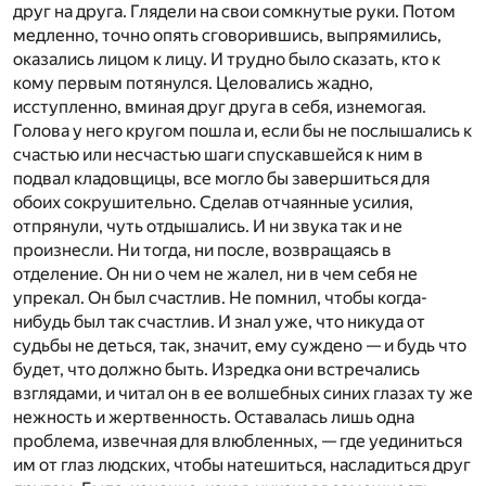
друг на друга. Глядели на свои сомкнутые руки. Потом
медленно, точно опять сговорившись, выпрямились,
оказались лицом к лицу. И трудно было сказать, кто к
кому первым потянулся. Целовались жадно,
исступленно, вминая друг друга в себя, изнемогая.
Голова у него кругом пошла и, если бы не послышались к
счастью или несчастью шаги спускавшейся к ним в
подвал кладовщицы, все могло бы завершиться для
обоих сокрушительно. Сделав отчаянные усилия,
отпрянули, чуть отдышались. И ни звука так и не
произнесли. Ни тогда, ни после, возвращаясь в
отделение. Он ни о чем не жалел, ни в чем себя не
упрекал. Он был счастлив. Не помнил, чтобы когда-
нибудь был так счастлив. И знал уже, что никуда от
судьбы не деться, так, значит, ему суждено — и будь что
будет, что должно быть. Изредка они встречались
взглядами, и читал он в ее волшебных синих глазах ту же
нежность и жертвенность. Оставалась лишь одна
проблема, извечная для влюбленных, — где уединиться
им от глаз людских, чтобы натешиться, насладиться друг