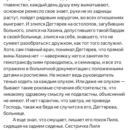
главенство, каждый день душу ему выматывают,
основное ремесло свое знает, руки не из задницы
растут, пойдет рядовым хирургом, во всех отношениях
выиграет. И злился Дегтярев на остолопов, загубивших
больного, злился на Хазина, допустившего такой бардак
в своей больнице, злился на себя, знавшего, что не
сумеет разобраться с дружком, как тот того заслужил.
Хотя, сам главный врач, понимал Дегтярев, что прямой
вины Хазина нет — наверняка у него и занятия по
гемотрансфузиям проводились, и семинары, и все это
отражено в больничной документации с положенными
датами и росписями. Не может ведь руководитель
тенью ходить за каждым олухом. Или даже не олухом —
бывают такие роковые стечения обстоятельств, что
никакому здравому смыслу не подвластны, объяснений
не имеют. И нет гарантии, что завтра, не приведи
Господь, такая же беда не случится в его, Дегтярева,
больнице.
А еще знал, что смущает, лишает его покоя Лиля,
сидящая на заднем сиденье. Сестричка Лиля