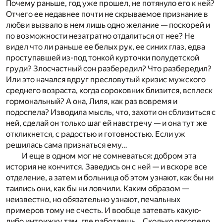
Почему раньше, год уже прошел, не потянуло его к ней?
Отчего ее недавнее почти не скрываемое признание в
любви вызвало в нем лишь одно желание — поскорей и
по возможности незатратно отдалиться от нее? Не
видел что ли раньше ее белых рук, ее синих глаз, едва
проступавшей из-под тонкой курточки полудетской
груди? Злосчастный сон разбередил? Что разбередил?
Или это начался вдруг пресловутый кризис мужского
среднего возраста, когда сороковник близится, всплеск
гормональный? А она, Лиля, как раз вовремя и
подоспела? Изводила мысль, что, захоти он сблизиться с
ней, сделай он только шаг ей навстречу — и она тут же
откликнется, с радостью и готовностью. Если уж
решилась сама признаться ему…
И еще в одном мог не сомневаться: добром эта
история не кончится. Заведись он с ней — и вскоре все
отделение, а затем и больница об этом узнают, как бы ни
таились они, как бы ни ловчили. Каким образом —
неизвестно, но обязательно узнают, печальных
примеров тому не счесть. И вообще затевать какую-
либо интрижку там, где работаешь… Сколько погорело