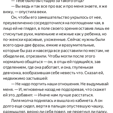
— Тебе было бы стыдно за такого отца?
— Вы ведь и так все про вас и про меня знаете, я же
вижу, — опустила веки.
Он, чтобы его замешательство укрылось от нее,
преувеличенно сосредоточился на поглощении чая, в
лицо ей не глядел, в поле своего зрения оставив лишь ее
стиснутые руки, маленькие и нежные как у ребенка, но
по-женски красивые, ухоженные. Сейчас нужны были
всего одна-две фразы, емкие и вразумительные,
которые бы раз и навсегда все расставили по местам, не
обидели ее, отрезвили. Чтобы могли после этого
нормально общаться — он, в отцы ей годящийся, зав
отделением, где она работает, и она, глупенькая
девчонка, вообразившая себе невесть что. Сказал ей,
недвижимо застывшей:
— Не надо портить наши отношения. Не выдумывай
меня. — И, мгновенье назад не подозревая, что скажет
ей это, добавил: — Иначе нам лучше расстаться.
Лиля молча поднялась и вышла из кабинета. А он
долго еще сидел, вертя в пальцах опустевшую чашку,
размышлял, верно ли себя повел, не перегнул ли палку.