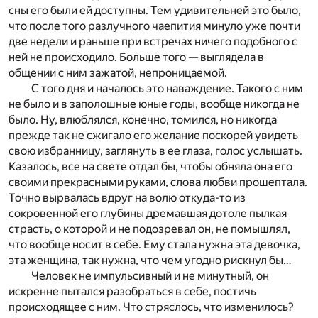
сны его были ей доступны. Тем удивительней это было,
что после того разлучного чаепития минуло уже почти
две недели и раньше при встречах ничего подобного с
ней не происходило. Больше того — выглядела в
общении с ним зажатой, непроницаемой.
С того дня и началось это наваждение. Такого с ним
не было и в заполошные юные годы, вообще никогда не
было. Ну, влюблялся, конечно, томился, но никогда
прежде так не сжигало его желание поскорей увидеть
свою избранницу, заглянуть в ее глаза, голос услышать.
Казалось, все на свете отдал бы, чтобы обняла она его
своими прекрасными руками, слова любви прошептала.
Точно вырвалась вдруг на волю откуда-то из
сокровенной его глубины дремавшая дотоле пылкая
страсть, о которой и не подозревал он, не помышлял,
что вообще носит в себе. Ему стала нужна эта девочка,
эта женщина, так нужна, что чем угодно рискнул бы…
Человек не импульсивный и не минутный, он
искренне пытался разобраться в себе, постичь
происходящее с ним. Что стряслось, что изменилось?