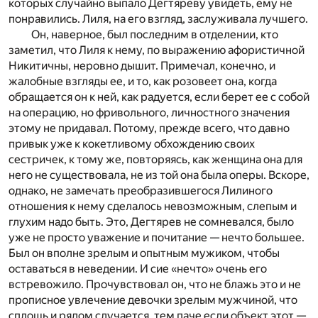
которых случайно выпало Дегтяреву увидеть, ему не
понравились. Лиля, на его взгляд, заслуживала лучшего.
Он, наверное, был последним в отделении, кто
заметил, что Лиля к нему, по выражению афористичной
Никитичны, неровно дышит. Примечал, конечно, и
жалобные взгляды ее, и то, как розовеет она, когда
обращается он к ней, как радуется, если берет ее с собой
на операцию, но фривольного, личностного значения
этому не придавал. Потому, прежде всего, что давно
привык уже к кокетливому обхождению своих
сестричек, к тому же, повторяясь, как женщина она для
него не существовала, не из той она была оперы. Вскоре,
однако, не замечать преобразившегося Лилиного
отношения к нему сделалось невозможным, слепым и
глухим надо быть. Это, Дегтярев не сомневался, было
уже не просто уважение и почитание — нечто большее.
Был он вполне зрелым и опытным мужиком, чтобы
оставаться в неведении. И сие «нечто» очень его
встревожило. Прочувствовал он, что не блажь это и не
прописное увлечение девочки зрелым мужчиной, что
сплошь и рядом случается, тем паче если объект этот —