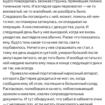
Будто повредилась звонкая струнка, прямившая Лилино
тоненькое тело. И взгляд ее один перехватил — не то
виноватый, не то жалобный, не разобрать было.
Следовало бы поговорить с ней, может, помочь ей чем-
то мог, но планерка затянулась, он опаздывал на
операцию. А она сменялась с дежурства, ушла. И
следующий день был у нее выходной, когда же вновь
увидел ее, выглядела она обычно. Разве что показалось
ему, будто тень какая-то на нее легла, света
поубавилось. Ничего он у нее спрашивать не стал, к
тому же день выдался суетной, умирал больной после
ампутации легкого, не до того было. И вообще остаться с
ней наедине выпало ему лишь в конце следующего дня и
не так, как всегда.
Привезли новый портативный наркозный аппарат,
которого Дегтярев дождаться не мог; он, когда
сообщили ему об этом, поспешил в больничный склад.
Распаковал, полюбовался на него, поблескивающий
хромом и никелем, извлек сопроводительные
документы. И тут обнаружил, что забыл в кабинете очки
— с недавних пор, если читать приходилось мелкий