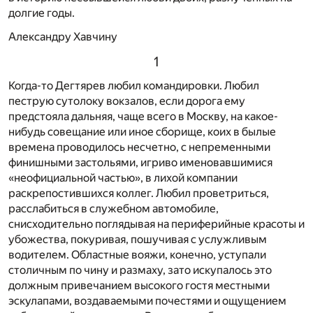
долгие годы.
Александру Хавчину
1
Когда-то Дегтярев любил командировки. Любил
пеструю сутолоку вокзалов, если дорога ему
предстояла дальняя, чаще всего в Москву, на какое-
нибудь совещание или иное сборище, коих в былые
времена проводилось несчетно, с непременными
финишными застольями, игриво именовавшимися
«неофициальной частью», в лихой компании
раскрепостившихся коллег. Любил проветриться,
расслабиться в служебном автомобиле,
снисходительно поглядывая на периферийные красоты и
убожества, покуривая, пошучивая с услужливым
водителем. Областные вояжи, конечно, уступали
столичным по чину и размаху, зато искупалось это
должным привечанием высокого гостя местными
эскулапами, воздаваемыми почестями и ощущением