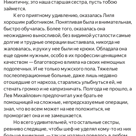
Никитичну, это наша старшая сестра, пусть тобою
займется.
К его приятному удивлению, оказалась Лиля
хорошим работником. Понятливая была и внимательная,
быстро обучалась. Более того, оказалась она
неожиданно выносливой, без видимой усталости самые
долгие и трудные операции выстаивала, никогда не
жаловалась, и руки у нее были не крюки. Обладала она
еще одним нужным, особо в их профессии ценящимся
качеством — благотворно влияла на своих немощных
подопечных. И не только мужского пола. Тяжелые
послеоперационные больные, даже лишь недавно
отошедшие от наркоза, старались улыбнуться ей, не
стенать громко и не капризничать. Полгода не прошло, а
Лев Михайлович предпочитал уже брать ее
помощницей на сложные, непредсказуемые операции,
знал, что во всем может на нее положиться, не
проморгает она и не замешкается.
Но всего удивительней, что остальные сестры,
ревниво следящие, чтобы шеф не уделял кому-то из них
больше внимания, — так уж издавна повелось в любом