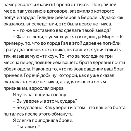
намеревался избавить Горечи́ от тиксы. По крайней
мере, так указано в договоре, экземпляр которого
получил эрдал Гильдии рейзеров в Бероле. Однако как
оказалось впоследствии, это была вовсе не тикса.
– Что же заставило вас сделать такой вывод?
– Факты, леди, – усмехнулся господин да Миро. – К
примеру, то, что до лорда Гая в этой деревне погибли
сразу два вольных охотника, пытавшихся уничтожить
так называемую «тиксу». То, что за последние три
месяца перед появлением вашего брата деревня почти
обезлюдела. Наконец то, что по возвращении ваш брат
принес в Горечи́ добычу. Которой, как я уже сказал,
оказалась вовсе не тикса, а, судя по некоторым
признакам, взрослая рирза.
Я чуть наклонила голову.
– Вы уверены в этом, сударь?
– Безусловно. Как уверен и в том, что вашего брата
пытались после этого обмануть.
Я слегка приподняла брови.
– Пытались?