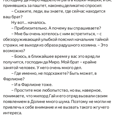
принявшись за паштет, наконец деликатно спросил:
– Скажите, леди, вы знаете, где сейчас находится
ваш брат?
Ну вот… началось.
– Приблизительно. А почему вы спрашиваете?
– Мне бы очень хотелось с ним встретиться, – с
обезоруживающей улыбкой пояснил начальник тайной
стражи, не выходя из образа радушного хозяина. – Это
возможно?
– Боюсь, в ближайшее время у вас это вряд ли
получится, господин да Миро. Мой брат – крайне
занятой человек. У него очень много дел.
– Где именно, не подскажете? Быть может, в
Фарлионе?
– И в Фарлионе тоже.
– Простите мое любопытство, но вы, наверное,
понимаете, что милорд Гай и его отряд вызвали своим
появлением в Долине много шума. Поэтому не могли не
привлечь к себе внимание и не вызвать такого жгучего
интереса.