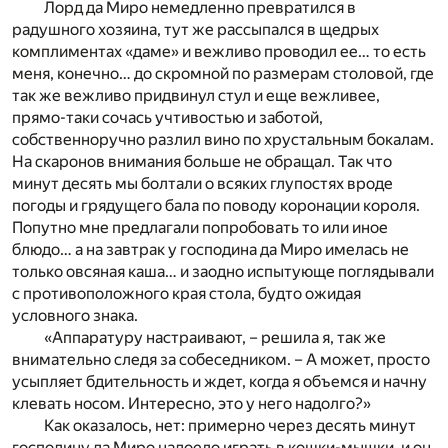
Лорд да Миро немедленно превратился в
радушного хозяина, тут же рассыпался в щедрых
комплиментах «даме» и вежливо проводил ее… то есть
меня, конечно… до скромной по размерам столовой, где
так же вежливо придвинул стул и еще вежливее,
прямо-таки сочась учтивостью и заботой,
собственноручно разлил вино по хрустальным бокалам.
На скаронов внимания больше не обращал. Так что
минут десять мы болтали о всяких глупостях вроде
погоды и грядущего бала по поводу коронации короля.
Попутно мне предлагали попробовать то или иное
блюдо… а на завтрак у господина да Миро имелась не
только овсяная каша… и заодно испытующе поглядывали
с противоположного края стола, будто ожидая
условного знака.
«Аппаратуру настраивают, – решила я, так же
внимательно следя за собеседником. – А может, просто
усыпляет бдительность и ждет, когда я объемся и начну
клевать носом. Интересно, это у него надолго?»
Как оказалось, нет: примерно через десять минут
господину да Миро надоело играть в кошки-мышки, и он,