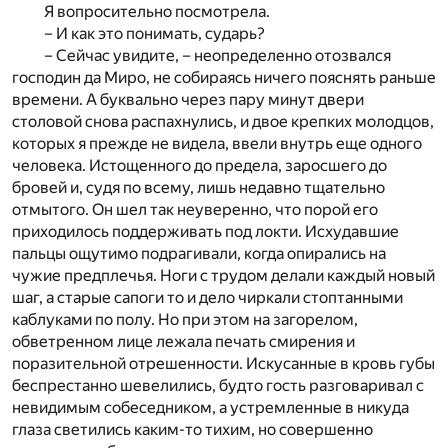
Я вопросительно посмотрела.
– И как это понимать, сударь?
– Сейчас увидите, – неопределенно отозвался
господин да Миро, не собираясь ничего пояснять раньше
времени. А буквально через пару минут двери
столовой снова распахнулись, и двое крепких молодцов,
которых я прежде не видела, ввели внутрь еще одного
человека. Истощенного до предела, заросшего до
бровей и, судя по всему, лишь недавно тщательно
отмытого. Он шел так неуверенно, что порой его
приходилось поддерживать под локти. Исхудавшие
пальцы ощутимо подрагивали, когда опирались на
чужие предплечья. Ноги с трудом делали каждый новый
шаг, а старые сапоги то и дело чиркали стоптанными
каблуками по полу. Но при этом на загорелом,
обветренном лице лежала печать смирения и
поразительной отрешенности. Искусанные в кровь губы
беспрестанно шевелились, будто гость разговаривал с
невидимым собеседником, а устремленные в никуда
глаза светились каким-то тихим, но совершенно