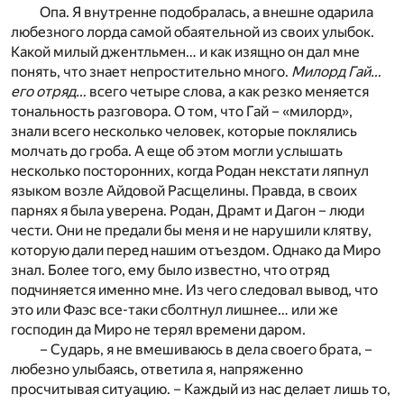
Опа. Я внутренне подобралась, а внешне одарила
любезного лорда самой обаятельной из своих улыбок.
Какой милый джентльмен… и как изящно он дал мне
понять, что знает непростительно много.
Милорд Гай…
его отряд…
всего четыре слова, а как резко меняется
тональность разговора. О том, что Гай – «милорд»,
знали всего несколько человек, которые поклялись
молчать до гроба. А еще об этом могли услышать
несколько посторонних, когда Родан некстати ляпнул
языком возле Айдовой Расщелины. Правда, в своих
парнях я была уверена. Родан, Драмт и Дагон – люди
чести. Они не предали бы меня и не нарушили клятву,
которую дали перед нашим отъездом. Однако да Миро
знал. Более того, ему было известно, что отряд
подчиняется именно мне. Из чего следовал вывод, что
это или Фаэс все-таки сболтнул лишнее… или же
господин да Миро не терял времени даром.
– Сударь, я не вмешиваюсь в дела своего брата, –
любезно улыбаясь, ответила я, напряженно
просчитывая ситуацию. – Каждый из нас делает лишь то,