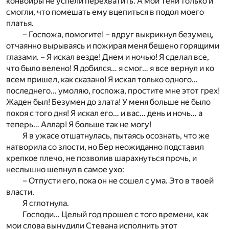
конвоиры не успели перехватить. А мои Тени только и
смогли, что помешать ему вцепиться в подол моего
платья.
– Госпожа, помогите! – вдруг выкрикнул безумец,
отчаянно вырываясь и пожирая меня бешено горящими
глазами. – Я искал везде! Днем и ночью! Я сделал все,
что было велено! Я добился… я смог… я все вернул и ко
всем пришел, как сказано! Я искал только одного…
последнего… умоляю, госпожа, простите мне этот грех!
Жаден был! Безумен до злата! У меня больше не было
покоя с того дня! Я искал его… и вас… день и ночь… а
теперь… Аллар! Я больше так не могу!
Я в ужасе отшатнулась, пытаясь осознать, что же
натворила со злости, но Бер неожиданно подставил
крепкое плечо, не позволив шарахнуться прочь, и
неслышно шепнул в самое ухо:
– Отпусти его, пока он не сошел с ума. Это в твоей
власти.
Я сглотнула.
Господи… Целый год прошел с того времени, как
мои слова вынудили Стевана исполнить этот