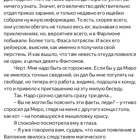
ничего узнать. Значит, его величество действительно
отдал приказ заранее, и только недавно его ищейки
собрали нужную информацию. То есть, скорее всего,
они успели обегать не только весь юг, вызнавая о моих
приключениях, но, вероятнее всего, и в Фарлионе
побывали. Более того, Фаэса потрясли. И всех его
рейзеров, выясняя, как именно я получила свой
перстень. И как вышло, что там невесть откуда появился
не один, а целых девять Фантомов.
Черт. Мне надо быть осторожнее. Если бы у да Миро
не имелось точных сведений, он дал бы мне погулять на
свободе, но теперь его работа, видимо, подошла к концу,
что и привело к приглашению на эту милую беседу.
Так. Надо срочно сделать сразу три дела…
– Вы не могли бы пояснить эти факты, леди? – учтиво
спросил да Миро, глядя на меня с другого конца стола,
как кот – на попавшуюся в мышеловку крысу.
Я спокойно посмотрела ему в глаза.
– Я уже говорила вам, сударь, что наше появление в
Валлионе явилось следствием магического