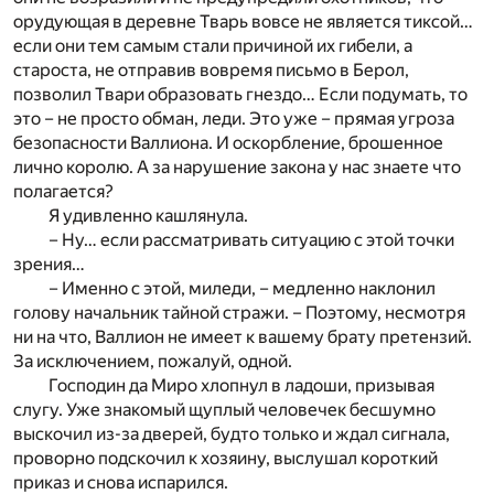
орудующая в деревне Тварь вовсе не является тиксой…
если они тем самым стали причиной их гибели, а
староста, не отправив вовремя письмо в Берол,
позволил Твари образовать гнездо… Если подумать, то
это – не просто обман, леди. Это уже – прямая угроза
безопасности Валлиона. И оскорбление, брошенное
лично королю. А за нарушение закона у нас знаете что
полагается?
Я удивленно кашлянула.
– Ну… если рассматривать ситуацию с этой точки
зрения…
– Именно с этой, миледи, – медленно наклонил
голову начальник тайной стражи. – Поэтому, несмотря
ни на что, Валлион не имеет к вашему брату претензий.
За исключением, пожалуй, одной.
Господин да Миро хлопнул в ладоши, призывая
слугу. Уже знакомый щуплый человечек бесшумно
выскочил из-за дверей, будто только и ждал сигнала,
проворно подскочил к хозяину, выслушал короткий
приказ и снова испарился.