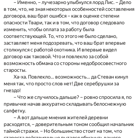
– Именно, – лучезарно улыбнулся лорд Лис. – Дело
в том, что, не зная некоторых особенностей составления
договора, ваш брат ошибся – как в оценке степени
опасности Твари, так и в том, что договор следовало
изменить, чтобы оплата за работу была
соответствующей. То, что этого не было сделано,
заставляет меня подозревать, что ваш брат впервые
столкнулся с работой охотника. И впервые видел
договор как таковой. Что и повлекло за собой
возможность обмана со стороны недобросовестного
старосты.
Ха-ха. Повлекло… возможность… да Стеван кинул
меня так, что просто слов нет! Две серебрушки за
гнездо!
– Что же случилось дальше? – ровно спросила я, по
привычке начав аккуратно складывать белоснежную
салфетку.
– А вот дальше мнения жителей деревни
расходятся, – доверительным тоном сообщил начальник
тайной стражи. – Но большинство стоит на том, что
староста действительно пытался обмануть вашего