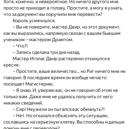
Хотя, конечно, и невероятное. Но ничего другого мне
просто не приходит в голову. Простите, а могу я узнать,
что за документ вы поручили мне перевести?
Король усмехнулся.
– Вы не поверите, мастер Двир, но этот документ,
как вы выразились, напрямую связан с вашим бывшим
учеником – мастером Драмтом.
– Что?!
– Запись сделана три дня назад.
Мастер Иголас Двир растерянно откинулся в
кресле.
– Простите, ваше величество… но Риг ничего мне не
говорил. В последнее время он вообще нечасто
посещает Магистерию.
– Я знаю. И, уверяю вас, он не говорил об этом не
только вам. Даже мне не удалось получить от него
никаких сведений.
– Сир! Неужели он пытался вас обмануть?!
– Нет. Но отказался объяснять эту ситуацию,
сославшись на серьезную клятву. Вы способны и дальше
помочь мне с переводом?