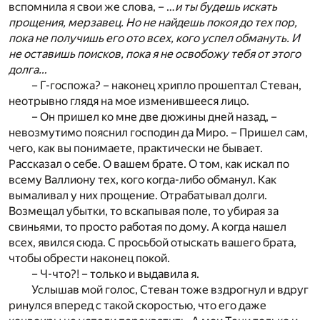
вспомнила я свои же слова, – …
и ты будешь искать
прощения, мерзавец. Но не найдешь покоя до тех пор,
пока не получишь его ото всех, кого успел обмануть. И
не оставишь поисков, пока я не освобожу тебя от этого
долга…
– Г-госпожа? – наконец хрипло прошептал Стеван,
неотрывно глядя на мое изменившееся лицо.
– Он пришел ко мне две дюжины дней назад, –
невозмутимо пояснил господин да Миро. – Пришел сам,
чего, как вы понимаете, практически не бывает.
Рассказал о себе. О вашем брате. О том, как искал по
всему Валлиону тех, кого когда-либо обманул. Как
вымаливал у них прощение. Отрабатывал долги.
Возмещал убытки, то вскапывая поле, то убирая за
свиньями, то просто работая по дому. А когда нашел
всех, явился сюда. С просьбой отыскать вашего брата,
чтобы обрести наконец покой.
– Ч-что?! – только и выдавила я.
Услышав мой голос, Стеван тоже вздрогнул и вдруг
ринулся вперед с такой скоростью, что его даже