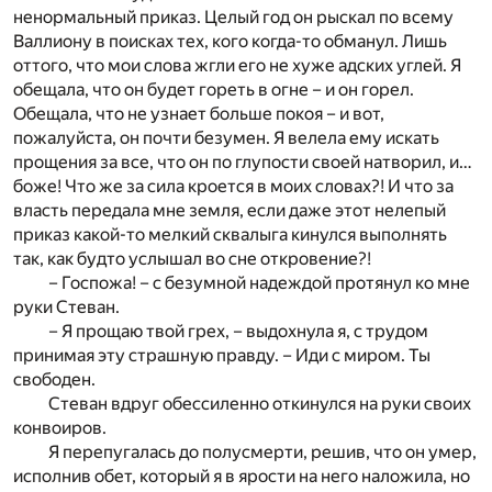
ненормальный приказ. Целый год он рыскал по всему
Валлиону в поисках тех, кого когда-то обманул. Лишь
оттого, что мои слова жгли его не хуже адских углей. Я
обещала, что он будет гореть в огне – и он горел.
Обещала, что не узнает больше покоя – и вот,
пожалуйста, он почти безумен. Я велела ему искать
прощения за все, что он по глупости своей натворил, и…
боже! Что же за сила кроется в моих словах?! И что за
власть передала мне земля, если даже этот нелепый
приказ какой-то мелкий сквалыга кинулся выполнять
так, как будто услышал во сне откровение?!
– Госпожа! – с безумной надеждой протянул ко мне
руки Стеван.
– Я прощаю твой грех, – выдохнула я, с трудом
принимая эту страшную правду. – Иди с миром. Ты
свободен.
Стеван вдруг обессиленно откинулся на руки своих
конвоиров.
Я перепугалась до полусмерти, решив, что он умер,
исполнив обет, который я в ярости на него наложила, но