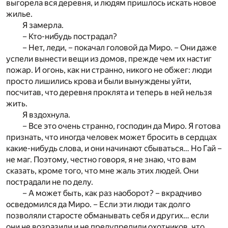
выгорела вся деревня, и людям пришлось искать новое
жилье.
Я замерла.
– Кто-нибудь пострадал?
– Нет, леди, – покачал головой да Миро. – Они даже
успели вынести вещи из домов, прежде чем их настиг
пожар. И огонь, как ни странно, никого не обжег: люди
просто лишились крова и были вынуждены уйти,
посчитав, что деревня проклята и теперь в ней нельзя
жить.
Я вздохнула.
– Все это очень странно, господин да Миро. Я готова
признать, что иногда человек может бросить в сердцах
какие-нибудь слова, и они начинают сбываться… Но Гай –
не маг. Поэтому, честно говоря, я не знаю, что вам
сказать, кроме того, что мне жаль этих людей. Они
пострадали не по делу.
– А может быть, как раз наоборот? – вкрадчиво
осведомился да Миро. – Если эти люди так долго
позволяли старосте обманывать себя и других… если
они не возразили и не предупредили охотников, что