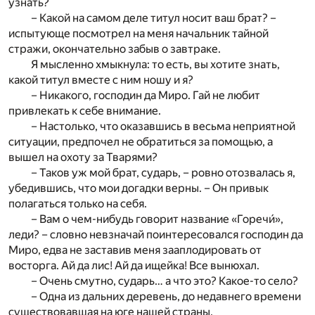
узнать?
– Какой на самом деле титул носит ваш брат? –
испытующе посмотрел на меня начальник тайной
стражи, окончательно забыв о завтраке.
Я мысленно хмыкнула: то есть, вы хотите знать,
какой титул вместе с ним ношу и я?
– Никакого, господин да Миро. Гай не любит
привлекать к себе внимание.
– Настолько, что оказавшись в весьма неприятной
ситуации, предпочел не обратиться за помощью, а
вышел на охоту за Тварями?
– Таков уж мой брат, сударь, – ровно отозвалась я,
убедившись, что мои догадки верны. – Он привык
полагаться только на себя.
– Вам о чем-нибудь говорит название «Горечи́»,
леди? – словно невзначай поинтересовался господин да
Миро, едва не заставив меня зааплодировать от
восторга. Ай да лис! Ай да ищейка! Все вынюхал.
– Очень смутно, сударь… а что это? Какое-то село?
– Одна из дальних деревень, до недавнего времени
существовавшая на юге нашей страны.