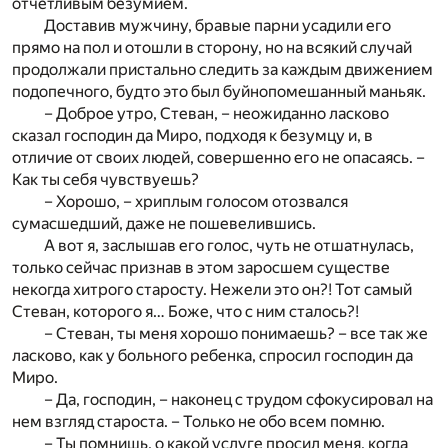
отчетливым безумием.
Доставив мужчину, бравые парни усадили его
прямо на пол и отошли в сторону, но на всякий случай
продолжали пристально следить за каждым движением
подопечного, будто это был буйнопомешанный маньяк.
– Доброе утро, Стеван, – неожиданно ласково
сказал господин да Миро, подходя к безумцу и, в
отличие от своих людей, совершенно его не опасаясь. –
Как ты себя чувствуешь?
– Хорошо, – хриплым голосом отозвался
сумасшедший, даже не пошевелившись.
А вот я, заслышав его голос, чуть не отшатнулась,
только сейчас признав в этом заросшем существе
некогда хитрого старосту. Нежели это он?! Тот самый
Стеван, которого я… Боже, что с ним сталось?!
– Стеван, ты меня хорошо понимаешь? – все так же
ласково, как у больного ребенка, спросил господин да
Миро.
– Да, господин, – наконец с трудом сфокусировал на
нем взгляд староста. – Только не обо всем помню.
– Ты помнишь, о какой услуге просил меня, когда