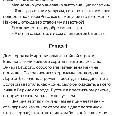
Маг нервно утер внезапно выступившую испарину.
– Я всегда к вашим услугам, сир… хотя это все-таки
невероятно: чтобы Риг… как он мог утаить это от меня?!
Наконец, откуда это стало ему известно?!
Его величество недобро сузил глаза.
– А вот это, мастер, я и сам очень хотел бы знать.
Глава 1
Дом лорда да Миро, начальника тайной стражи
Валлиона и ближайшего соратника его величества
Эннара Второго, особого впечатления на меня не
произвел. По сравнению с хоромами лен-лордов та
Ларо он был очень скромен, прост, да и находился не в
Золотом квартале, как можно было бы ожидать, а всего
лишь в Верхнем городе. Пусть и в престижном районе,
но, прямо скажем, далеко не лучшем.
Внешне этот дом был ничем не примечателен –
стандартное каменное строение в два с половиной
(плюс чердак) этажа, не слишком большой, совсем не