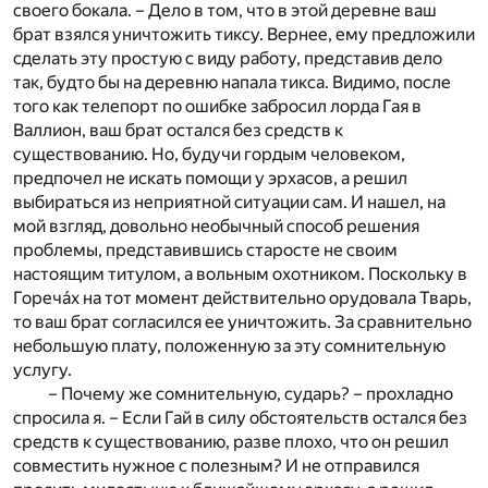
своего бокала. – Дело в том, что в этой деревне ваш
брат взялся уничтожить тиксу. Вернее, ему предложили
сделать эту простую с виду работу, представив дело
так, будто бы на деревню напала тикса. Видимо, после
того как телепорт по ошибке забросил лорда Гая в
Валлион, ваш брат остался без средств к
существованию. Но, будучи гордым человеком,
предпочел не искать помощи у эрхасов, а решил
выбираться из неприятной ситуации сам. И нашел, на
мой взгляд, довольно необычный способ решения
проблемы, представившись старосте не своим
настоящим титулом, а вольным охотником. Поскольку в
Гореча́х на тот момент действительно орудовала Тварь,
то ваш брат согласился ее уничтожить. За сравнительно
небольшую плату, положенную за эту сомнительную
услугу.
– Почему же сомнительную, сударь? – прохладно
спросила я. – Если Гай в силу обстоятельств остался без
средств к существованию, разве плохо, что он решил
совместить нужное с полезным? И не отправился