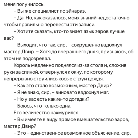
меня получилось.
– Вы же специалист по эйнараэ.
– Да. Но, как оказалось, моих знаний недостаточно,
чтобы правильно перевести эти записи.
– Хотите сказать, кто-то знает язык эаров лучше
вас?
– Выходит, что так, сир, – сокрушенно вздохнул
мастер Двир. – Хотя до вчерашнего дня я, признаюсь, об
этом не подозревал.
Король медленно поднялся из-за стола и, сложив
руки за спиной, отвернулся к окну, по которому
непрерывно струились косые струи дождя.
– Как это стало возможным, мастер Двир?
– Я не знаю, сир, – виновато вздохнул маг.
– Но у вас есть какие-то догадки?
– Боюсь, что только одна.
Его величество нахмурился.
– Вы имеете в виду прямое вмешательство эаров,
мастер Двир?
– Это – единственное возможное объяснение, сир.