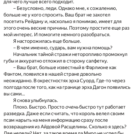
для чего лучше всего подходит.
– Безусловно, леди. Однако мне, к сожалению,
больше не у кого спросить. Ваш брат не захотел
посетить Рейдану и, насколько я понимаю, имеет для
этого очень веские причины. Поэтому простите еще раз
мой интерес. И помогите немного разобраться.
Я насторожилась еще больше.
– В чем именно, сударь, вам нужна помощь?
Начальник тайной стражи неторопливо промокнул
губы и аккуратно отложил в сторону салфетку.
– Ваш брат, больше известный в Фарлионе как
Фантом, появился в нашей стране довольно
неожиданно. В окрестностях эрха Суорд. Где-то через
полгода после того, как на границе эрха Дагон появились
вы сами…
Я снова улыбнулась.
Плохо. Быстро. Просто
очень
быстро тут работает
разведка. Даже если считать, что король велел своим
псам нарыть на меня информацию сразу после
возвращения из Айдовой Расщелины. Сколько я здесь?
Две недели? Нет, за такое время да Миро не успел бы