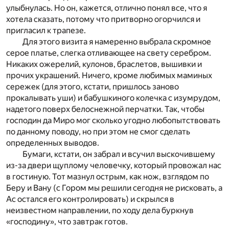
улыбнулась. Но он, кажется, отлично понял все, что я
хотела сказать, потому что притворно огорчился и
пригласил к трапезе.
Для этого визита я намеренно выбрала скромное
серое платье, слегка отливающее на свету серебром.
Никаких ожерелий, кулонов, браслетов, вышивки и
прочих украшений. Ничего, кроме любимых маминых
сережек (для этого, кстати, пришлось заново
прокалывать уши) и бабушкиного колечка с изумрудом,
надетого поверх белоснежной перчатки. Так, чтобы
господин да Миро мог сколько угодно любопытствовать
по данному поводу, но при этом не смог сделать
определенных выводов.
Бумаги, кстати, он забрал и всучил выскочившему
из-за двери щуплому человечку, который провожал нас
в гостиную. Тот мазнул острым, как нож, взглядом по
Беру и Вану (с Гором мы решили сегодня не рисковать, а
Ас остался его контролировать) и скрылся в
неизвестном направлении, по ходу дела буркнув
«господину», что завтрак готов.