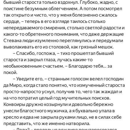
бывший староста только вздохнул. Глубоко, жадно, с
поистине безумным облегчением. А потом посмотрел
так открыто и чисто, что у меня болезненно сжалось
сердце, – теперь в его взгляде таилось столько
непередаваемого смирения, столько светлой радости и
какого-то обретенного понимания, что даже держащие
Стевана люди изумленно переглянулись и передумали
выволакивать его из столовой, как грязный мешок.
– Спасибо, госпожа, – тихо прошептал бывший
староста и закрыл глаза, лучась каким-то
необыкновенным счастьем. – Благодарю тебя… за
покой.
– Уведите его, – странным голосом велел господин
да Миро, когда стало понятно, что измученный староста
просто-напросто уснул, получив то, чего так жаждал и
на что потратил целый год мучительных поисков.
Конвоиры дружно козырнули и довольно бережно
унесли благостного мужичка, а я буквально упала в
кресло и едва не закрыла руками лицо, не в силах себе
представить, что же именно натворила.
– Леди? – предельно вежливо поинтересовался