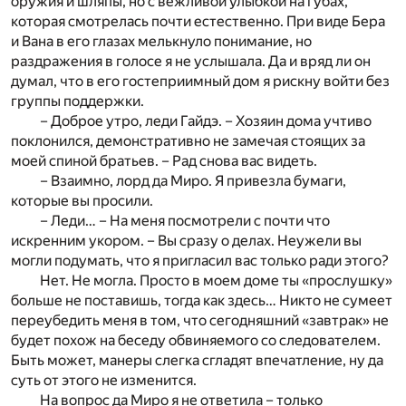
оружия и шляпы, но с вежливой улыбкой на губах,
которая смотрелась почти естественно. При виде Бера
и Вана в его глазах мелькнуло понимание, но
раздражения в голосе я не услышала. Да и вряд ли он
думал, что в его гостеприимный дом я рискну войти без
группы поддержки.
– Доброе утро, леди Гайдэ. – Хозяин дома учтиво
поклонился, демонстративно не замечая стоящих за
моей спиной братьев. – Рад снова вас видеть.
– Взаимно, лорд да Миро. Я привезла бумаги,
которые вы просили.
– Леди… – На меня посмотрели с почти что
искренним укором. – Вы сразу о делах. Неужели вы
могли подумать, что я пригласил вас только ради этого?
Нет. Не могла. Просто в моем доме ты «прослушку»
больше не поставишь, тогда как здесь… Никто не сумеет
переубедить меня в том, что сегодняшний «завтрак» не
будет похож на беседу обвиняемого со следователем.
Быть может, манеры слегка сгладят впечатление, ну да
суть от этого не изменится.
На вопрос да Миро я не ответила – только