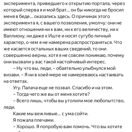
эксперимента, приведшего к открытию портала, через
который сперва я и мой брат… он бы никогда не бросил
меня в беде… оказались здесь. О причинах этого
эксперимента я, с вашего позволения, умолчу: они не
имеют отношения ни к вам, ни к его величеству, ни к
Валлиону, ни даже к Иште и носят сугубо личный
характер, о чем я не намерена распространяться. Что
же касается остальных ваших сведений, то они
совершенно верны, хотя я не совсем понимаю, почему
они вызвали у вас такой настойчивый интерес.
– Ну что вы, леди, – обаятельно улыбнулся мой
визави. – Я ни в коей мере не намереваюсь настаивать
на ответах.
Угу. Палача еще не позвал. Спасибо и на этом.
– Тогда чего же вы от меня хотите?
– Всего лишь, чтобы вы утолили мое любопытство,
леди.
Какие мы вежливые… с ума сойти.
Я пожала плечами.
– Хорошо. Я попробую вам помочь. Что вы хотите