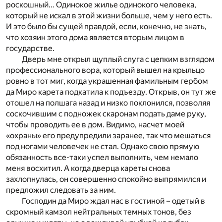
роскошный… Одинокое жилье одинокого человека,
который не искал в этой жизни больше, чем у него есть.
И это было бы сущей правдой, если, конечно, не знать,
что хозяин этого дома является вторым лицом в
государстве.
Дверь мне открыл щуплый слуга с цепким взглядом
профессионального вора, который вышел на крыльцо
ровно в тот миг, когда украшенная фамильным гербом
да Миро карета подкатила к подъезду. Открыв, он тут же
отошел на полшага назад и низко поклонился, позволяя
соскочившим с подножек скаронам подать даме руку,
чтобы проводить ее в дом. Видимо, насчет моей
«охраны» его предупредили заранее, так что мешаться
под ногами человечек не стал. Однако свою прямую
обязанность все-таки успел выполнить, чем немало
меня восхитил. А когда дверца кареты снова
захлопнулась, он совершенно спокойно выпрямился и
предложил следовать за ним.
Господин да Миро ждал нас в гостиной – одетый в
скромный камзол нейтральных темных тонов, без