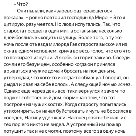
– Что?
– Они пылали, как «зарево разгорающегося
пожара», – ровно повторил господин да Миро. – Это я
цитирую, разумеется. Но люди испугались. Так, что
староста поседел в один миг, а остальные несколько
дней боялись выходить на улицу. Более того, в ту же
ночь после отъезда милорда Гая староста выскочил из
окна в одном исподнем, крича во весь голос, что его что-
то пожирает изнутри. И якобы он горит заживо. Соседи
сочли его безумцем, особенно когда он принялся
врываться в чужие дома и бросать на пол деньги,
утверждая, что кого-то и когда-то обманул. Говорят, он
рыдал и рвал на себе волосы. А следующей ночью исчез.
Однако еще через день все-таки вернулся и зачем-то
поджег собственный дом, бормоча о том, что тот
построен на чужих костях. Когда старосту попытались
утихомирить, он начал буйствовать и чуть не бросился в
колодец. Насилу удержали. Наконец опять сбежал, и с
тех пор его никто не видел. А устроенный им пожар
потушить так и не смогли, поэтому всего за одну ночь