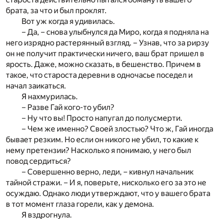
брата, за что и был проклят.
Вот уж когда я удивилась.
– Да, – снова улыбнулся да Миро, когда я подняла на
него изрядно растерянный взгляд. – Узнав, что за рирзу
он не получит практически ничего, ваш брат пришел в
ярость. Даже, можно сказать, в бешенство. Причем в
такое, что староста деревни в одночасье поседел и
начал заикаться.
Я нахмурилась.
– Разве Гай кого-то убил?
– Ну что вы! Просто напугал до полусмерти.
– Чем же именно? Своей злостью? Что ж, Гай иногда
бывает резким. Но если он никого не убил, то какие к
нему претензии? Насколько я понимаю, у него был
повод сердиться?
– Совершенно верно, леди, – кивнул начальник
тайной стражи. – И я, поверьте, нисколько его за это не
осуждаю. Однако люди утверждают, что у вашего брата
в тот момент глаза горели, как у демона.
Я вздрогнула.