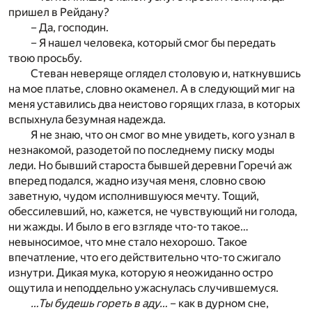
пришел в Рейдану?
– Да, господин.
– Я нашел человека, который смог бы передать
твою просьбу.
Стеван неверяще оглядел столовую и, наткнувшись
на мое платье, словно окаменел. А в следующий миг на
меня уставились два неистово горящих глаза, в которых
вспыхнула безумная надежда.
Я не знаю, что он смог во мне увидеть, кого узнал в
незнакомой, разодетой по последнему писку моды
леди. Но бывший староста бывшей деревни Горечи́ аж
вперед подался, жадно изучая меня, словно свою
заветную, чудом исполнившуюся мечту. Тощий,
обессилевший, но, кажется, не чувствующий ни голода,
ни жажды. И было в его взгляде что-то такое…
невыносимое, что мне стало нехорошо. Такое
впечатление, что его действительно что-то сжигало
изнутри. Дикая мука, которую я неожиданно остро
ощутила и неподдельно ужаснулась случившемуся.
…Ты будешь гореть в аду…
– как в дурном сне,