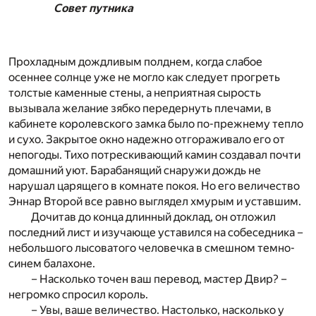
Совет путника
Прохладным дождливым полднем, когда слабое
осеннее солнце уже не могло как следует прогреть
толстые каменные стены, а неприятная сырость
вызывала желание зябко передернуть плечами, в
кабинете королевского замка было по-прежнему тепло
и сухо. Закрытое окно надежно отгораживало его от
непогоды. Тихо потрескивающий камин создавал почти
домашний уют. Барабанящий снаружи дождь не
нарушал царящего в комнате покоя. Но его величество
Эннар Второй все равно выглядел хмурым и уставшим.
Дочитав до конца длинный доклад, он отложил
последний лист и изучающе уставился на собеседника –
небольшого лысоватого человечка в смешном темно-
синем балахоне.
– Насколько точен ваш перевод, мастер Двир? –
негромко спросил король.
– Увы, ваше величество. Настолько, насколько у