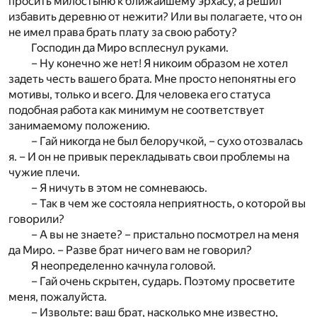
просить милостыню к ближайшему эрхасу, а решил
избавить деревню от нежити? Или вы полагаете, что он
не имел права брать плату за свою работу?
Господин да Миро всплеснул руками.
– Ну конечно же нет! Я никоим образом не хотел
задеть честь вашего брата. Мне просто непонятны его
мотивы, только и всего. Для человека его статуса
подобная работа как минимум не соответствует
занимаемому положению.
– Гай никогда не был белоручкой, – сухо отозвалась
я. – И он не привык перекладывать свои проблемы на
чужие плечи.
– Я ничуть в этом не сомневаюсь.
– Так в чем же состояла неприятность, о которой вы
говорили?
– А вы не знаете? – пристально посмотрел на меня
да Миро. – Разве брат ничего вам не говорил?
Я неопределенно качнула головой.
– Гай очень скрытен, сударь. Поэтому просветите
меня, пожалуйста.
– Извольте: ваш брат, насколько мне известно,