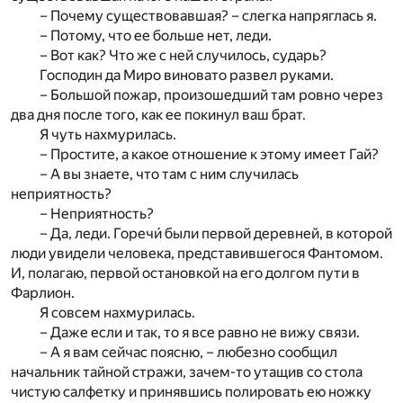
– Почему существовавшая? – слегка напряглась я.
– Потому, что ее больше нет, леди.
– Вот как? Что же с ней случилось, сударь?
Господин да Миро виновато развел руками.
– Большой пожар, произошедший там ровно через
два дня после того, как ее покинул ваш брат.
Я чуть нахмурилась.
– Простите, а какое отношение к этому имеет Гай?
– А вы знаете, что там с ним случилась
неприятность?
– Неприятность?
– Да, леди. Горечи́ были первой деревней, в которой
люди увидели человека, представившегося Фантомом.
И, полагаю, первой остановкой на его долгом пути в
Фарлион.
Я совсем нахмурилась.
– Даже если и так, то я все равно не вижу связи.
– А я вам сейчас поясню, – любезно сообщил
начальник тайной стражи, зачем-то утащив со стола
чистую салфетку и принявшись полировать ею ножку