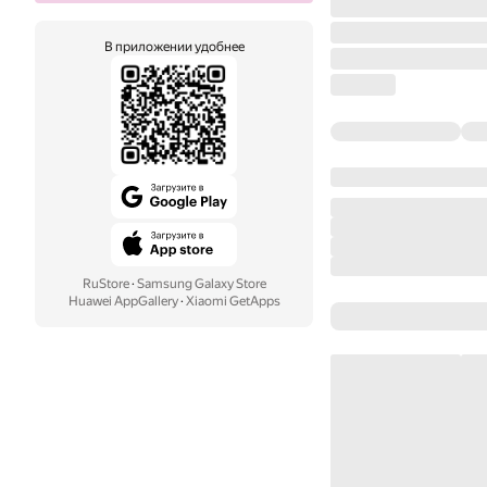
В приложении удобнее
RuStore
·
Samsung Galaxy Store
Huawei AppGallery
·
Xiaomi GetApps