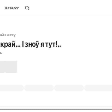
Каталог
айн книгу
рай… I зноў я тут!..
ры
jjjjjjjjjjjjjjjjjjjjjjjjjjjjjjjjjjjjjjjjjjjjjjjjjjjjjjjjjjjjjjjjjjjjjjjjjjjjjjjjjjjjjjjjjjjjjjjjjjjjjjjjjjj