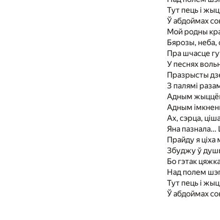
Тут пець i жыц
Ў абдоймах со
Мой родны край
Бярозы, неба, 
Пра шчасце гу
У песнях вольн
Празрысты дзе
З палямi раза
Адным жыццём
Адным iмкнен
Ах, сэрца, цiша
Яна пазнала… 
Прайду я цiха 
Збуджу ў душы
Бо гэтак цяжка
Над полем шэ
Тут пець i жыц
Ў абдоймах со