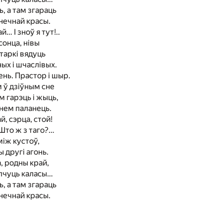
ь, а там згараць
нечнай красы.
… I зноў я тут!..
сонца, нiвы
таркi вядуць
ых i шчаслiвых.
нь. Прастор i шыр.
м ў дзiўным сне
 гарэць i жыць,
нем паланець.
й, сэрца, стой!
Што ж з таго?…
мiж кустоў,
 другi агонь.
, родны край,
пчуць каласы…
ь, а там згараць
нечнай красы.