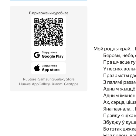
В приложении удобнее
Мой родны край… I 
Бярозы, неба, 
Пра шчасце гу
У песнях вольн
Празрысты дзе
RuStore
·
Samsung Galaxy Store
З палямi раза
Huawei AppGallery
·
Xiaomi GetApps
Адным жыццём
Адным iмкнен
Ах, сэрца, цiша
Яна пазнала… 
Прайду я цiха 
Збуджу ў душы
Бо гэтак цяжка
Над полем шэ