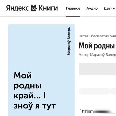
Главное
Аудио
Детям
Читать бесплатно онл
Мой родны к
Автор
Маракоў Вале
`1111nmjjjjjjjjjjjjjjjjjjjjjjjjjj