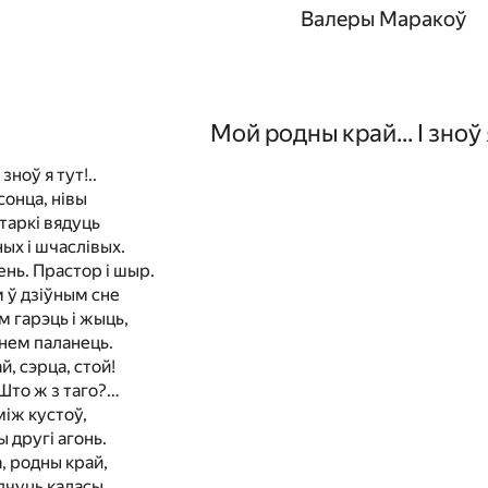
Валеры Маракоў
Мой родны край... I зноў я
зноў я тут!..
сонца, нiвы
таркi вядуць
ых i шчаслiвых.
нь. Прастор i шыр.
м ў дзiўным сне
 гарэць i жыць,
нем паланець.
й, сэрца, стой!
Што ж з таго?…
мiж кустоў,
 другi агонь.
, родны край,
пчуць каласы…