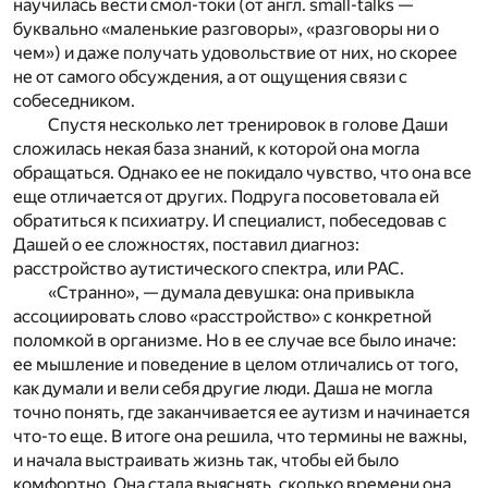
научилась вести смол-токи (от англ. small-talks —
буквально «маленькие разговоры», «разговоры ни о
чем») и даже получать удовольствие от них, но скорее
не от самого обсуждения, а от ощущения связи с
собеседником.
Спустя несколько лет тренировок в голове Даши
сложилась некая база знаний, к которой она могла
обращаться. Однако ее не покидало чувство, что она все
еще отличается от других. Подруга посоветовала ей
обратиться к психиатру. И специалист, побеседовав с
Дашей о ее сложностях, поставил диагноз:
расстройство аутистического спектра, или РАС.
«Странно», — думала девушка: она привыкла
ассоциировать слово «расстройство» с конкретной
поломкой в организме. Но в ее случае все было иначе:
ее мышление и поведение
в целом
отличались от того,
как думали и вели себя другие люди. Даша не могла
точно понять, где заканчивается ее аутизм и начинается
что-то еще. В итоге она решила, что термины не важны,
и начала выстраивать жизнь так, чтобы ей было
комфортно. Она стала выяснять, сколько времени она