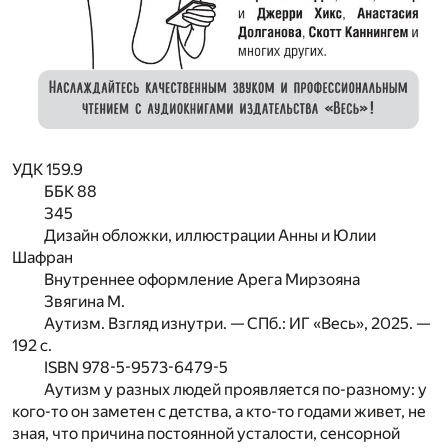
УДК 159.9
ББК 88
З45
Дизайн обложки, иллюстрации
Анны и Юлии
Шафран
Внутреннее оформление
Арега Мирзояна
Звягина М.
Аутизм. Взгляд изнутри. — СПб.: ИГ «Весь», 2025. —
192 с.
ISBN 978-5-9573-6479-5
Аутизм у разных людей проявляется по-разному: у
кого-то он заметен с детства, а кто-то годами живет, не
зная, что причина постоянной усталости, сенсорной