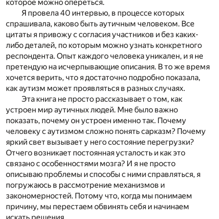
которое можно опереться.
Я провела 40 интервью, в процессе которых
спрашивала, каково быть аутичным человеком. Все
цитаты я привожу с согласия участников и без каких-
либо деталей, по которым можно узнать конкретного
респондента. Опыт каждого человека уникален, и я не
претендую на исчерпывающие описания. В то же время
хочется верить, что я достаточно подробно показала,
как аутизм может проявляться в разных случаях.
Эта книга не просто рассказывает о том, как
устроен мир аутичных людей. Мне было важно
показать,
почему
он устроен именно так. Почему
человеку с аутизмом сложно понять сарказм? Почему
яркий свет вызывает у него состояние перегрузки?
Отчего возникает постоянная усталость и как это
связано с особенностями мозга? И я не просто
описываю проблемы и способы с ними справляться, я
погружаюсь в рассмотрение механизмов и
закономерностей. Потому что, когда мы понимаем
причину, мы перестаем обвинять себя и начинаем
искать решения.