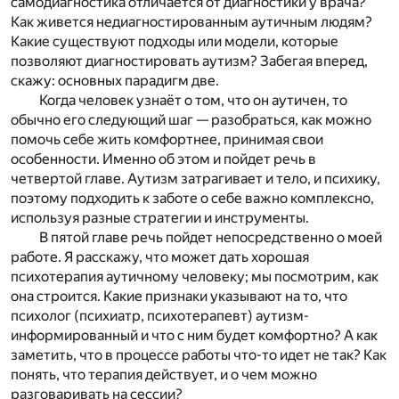
самодиагностика отличается от диагностики у врача?
Как живется недиагностированным аутичным людям?
Какие существуют подходы или модели, которые
позволяют диагностировать аутизм? Забегая вперед,
скажу: основных парадигм две.
Когда человек узнаёт о том, что он аутичен, то
обычно его следующий шаг — разобраться, как можно
помочь себе жить комфортнее, принимая свои
особенности. Именно об этом и пойдет речь в
четвертой главе
. Аутизм затрагивает и тело, и психику,
поэтому подходить к заботе о себе важно комплексно,
используя разные стратегии и инструменты.
В
пятой главе
речь пойдет непосредственно о моей
работе. Я расскажу, что может дать хорошая
психотерапия аутичному человеку; мы посмотрим, как
она строится. Какие признаки указывают на то, что
психолог (психиатр, психотерапевт) аутизм-
информированный и что с ним будет комфортно? А как
заметить, что в процессе работы что-то идет не так? Как
понять, что терапия действует, и о чем можно
разговаривать на сессии?