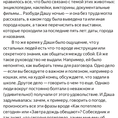
нравилось все, что было связано с темой этих животных:
энциклопедии, наклейки, викторины, документальные
фильмы... Разбуди Дашу ночью — и она без труда могла
рассказать, в каком году была выведена та или иная
порода кошек, а также перечислить все выставки,
которые проходили за последние пять лет: даты, города
и названия.
В то же время у Даши было ощущение, что у
остальных людей есть что-то вроде инструкции или
секретного знания, как общаться между собой. Ей же
такое руководство не выдали. Например, ей было
непонятно, как выбирать темы для разговора. Одно дело
— если вы беседуете о важном и полезном, например о
кошках, или, на худой конец, обсуждаете, что задали в
школе. Другое дело — говорить о чем-то еще. Однако
люди вокруг постоянно болтали о неважном и
(удивительно!) получали от этого удовольствие. И Даша
задумывалась: зачем, к примеру, говорить о погоде,
произносить все эти фразы вроде «Как потеплело
сегодня» или «Завтра дождь обещают»? Собеседник и
так знает, что сегодня потеплело, зачем мне ему об