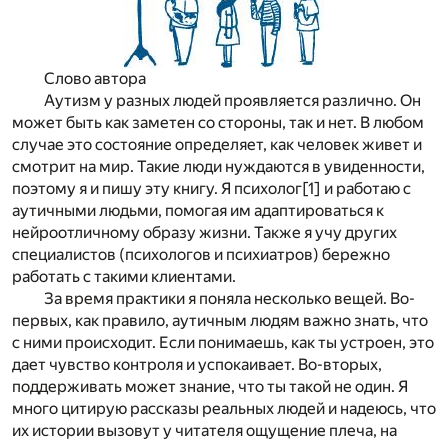
Слово автора
А
утизм у разных людей проявляется различно. Он
может быть как заметен со стороны, так и нет. В любом
случае это состояние определяет, как человек живет и
смотрит на мир. Такие люди нуждаются в увиденности,
поэтому я и пишу эту книгу. Я психолог
[1]
и работаю с
аутичными людьми, помогая им адаптироваться к
нейроотличному образу жизни. Также я учу других
специалистов (психологов и психиатров) бережно
работать с такими клиентами.
За время практики я поняла несколько вещей. Во-
первых, как правило, аутичным людям важно знать, что
с ними происходит. Если понимаешь, как ты устроен, это
дает чувство контроля и успокаивает. Во-вторых,
поддерживать может знание, что ты такой не один. Я
много цитирую рассказы реальных людей и надеюсь, что
их истории вызовут у читателя ощущение плеча, на