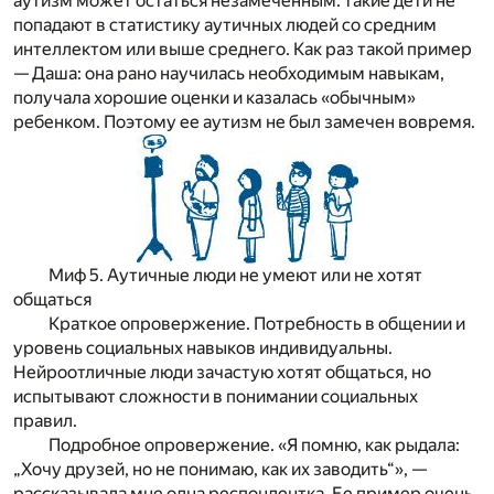
аутизм может остаться незамеченным: такие дети не
попадают в статистику аутичных людей со средним
интеллектом или выше среднего. Как раз такой пример
— Даша: она рано научилась необходимым навыкам,
получала хорошие оценки и казалась «обычным»
ребенком. Поэтому ее аутизм не был замечен вовремя.
Миф 5. Аутичные люди не умеют или не хотят
общаться
Краткое опровержение.
Потребность в общении и
уровень социальных навыков индивидуальны.
Нейроотличные люди зачастую хотят общаться, но
испытывают сложности в понимании социальных
правил.
Подробное опровержение.
«Я помню, как рыдала:
„Хочу друзей, но не понимаю, как их заводить“», —
рассказывала мне одна респондентка. Ее пример очень