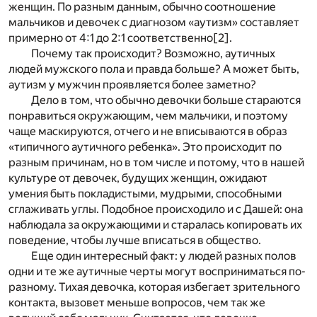
женщин. По разным данным, обычно соотношение
мальчиков и девочек с диагнозом «аутизм» составляет
примерно от 4:1 до 2:1 соответственно
[2]
.
Почему так происходит? Возможно, аутичных
людей мужского пола и правда больше? А может быть,
аутизм у мужчин проявляется более заметно?
Дело в том, что обычно девочки больше стараются
понравиться окружающим, чем мальчики, и поэтому
чаще маскируются, отчего и не вписываются в образ
«типичного аутичного ребенка». Это происходит по
разным причинам, но в том числе и потому, что в нашей
культуре от девочек, будущих женщин, ожидают
умения быть покладистыми, мудрыми, способными
сглаживать углы. Подобное происходило и с Дашей: она
наблюдала за окружающими и старалась копировать их
поведение, чтобы лучше вписаться в общество.
Еще один интересный факт: у людей разных полов
одни и те же аутичные черты могут восприниматься по-
разному. Тихая девочка, которая избегает зрительного
контакта, вызовет меньше вопросов, чем так же