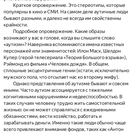
Краткое опровержение.
Это стереотипы, которые
популярны в кино и СМИ. На самом деле аутичные люди
бывают разными, и далеко не всегда им свойственны
крайности.
Подробное опровержение.
Какие образы
возникают у вас в голове, когда вы слышите слово
«аутизм»? Наверняка вспоминаются имена известных
персонажей или знаменитостей: Илон Маск, Шелдон
Купер (герой телесериала «Теория Большого взрыва»),
Рэймонд из фильма «Человек дождя». В общем,
сплошные эксцентричные гении (кстати, исключительно
мужского пола, что отсылает нас ко второму мифу).
Однако представления об аутизме бывают и совсем
иными. Часто аутизм ассоциируется с тяжелыми
когнитивными нарушениями и недееспособностью. В
таких случаях человеку трудно жить самостоятельной
жизнью: он не может справляться с ежедневными
обязанностями, вести хозяйство, работать и
зарабатывать деньги. Именно такие люди обычно чаще
всего привлекают внимание фондов, таких как «Антон