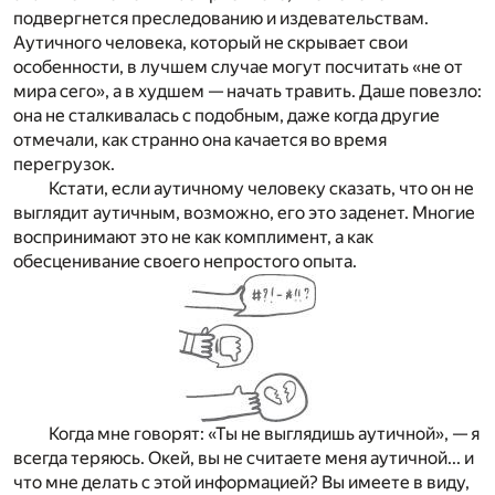
подвергнется преследованию и издевательствам.
Аутичного человека, который не скрывает свои
особенности, в лучшем случае могут посчитать «не от
мира сего», а в худшем — начать травить. Даше повезло:
она не сталкивалась с подобным, даже когда другие
отмечали, как странно она качается во время
перегрузок.
Кстати, если аутичному человеку сказать, что он не
выглядит аутичным, возможно, его это заденет. Многие
воспринимают это не как комплимент, а как
обесценивание своего непростого опыта.
Когда мне говорят: «Ты не выглядишь аутичной», — я
всегда теряюсь. Окей, вы не считаете меня аутичной... и
что мне делать с этой информацией? Вы имеете в виду,