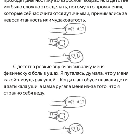
проходят диагностику во взрослом возрасте. В детстве
им было сложно это сделать, потому что проявления,
которые сейчас считаются аутичными, принимались за
невоспитанность или чудаковатость.
С детства резкие звуки вызывали у меня
физическую боль в ушах. Я пугалась, думала, что у меня
какой-нибудь рак ушей... Когда в автобусе плакали дети,
я затыкала уши, а мама ругала меня из-за того, что я
странно себя веду.