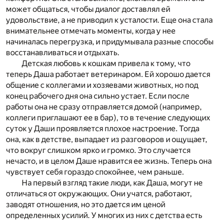
может общаться, чтобы диалог доставлял ей
удовольствие, а не приводил к усталости. Еще она стала
внимательнее отмечать моменты, когда у нее
начиналась перегрузка, и придумывала разные способы
восстанавливаться и отдыхать.
Детская любовь к кошкам привела к тому, что
теперь Даша работает ветеринаром. Ей хорошо дается
общение с коллегами и хозяевами животных, но под
конец рабочего дня она сильно устает. Если после
работы она не сразу отправляется домой (например,
коллеги приглашают ее в бар), то в течение следующих
суток у Даши проявляется плохое настроение. Тогда
она, как в детстве, выпадает из разговоров и ощущает,
что вокруг слишком ярко и громко. Это случается
нечасто, и в целом Даше нравится ее жизнь. Теперь она
чувствует себя гораздо спокойнее, чем раньше.
Н
а первый взгляд такие люди, как Даша, могут не
отличаться от окружающих. Они учатся, работают,
заводят отношения, но это дается им ценой
определенных усилий. У многих из них с детства есть