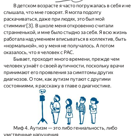
В детском возрасте я часто погружалась в себя и не
слышала, что мне говорят. Я могла подолгу
раскачиваться, даже при людях, это был мой
стимминг
[3]
. В школе меня откровенно считали
странненькой, и мне было стыдно за себя. Я всю жизнь
работала над умением вписываться в коллектив, быть
«нормальной», но у меня не получалось. А потом
оказалось, что я человек с РАС.
Бывает, проходит много времени, прежде чем
человек узнаёт о своей аутичности, поскольку врачи
принимают его проявления за симптомы других
диагнозов. О том, как аутизм путают с другими
состояниями, я расскажу в главе о диагностике.
Миф 4. Аутизм — это либо гениальность, либо
умственные нарушения