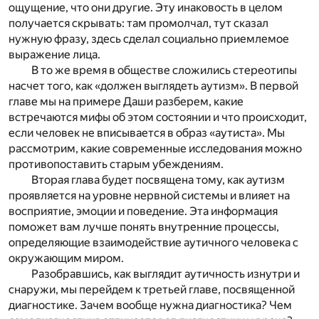
ощущение, что они
другие.
Э
ту инаковость в целом
получается скрывать: там промолчал, тут сказал
нужную фразу, здесь сделал социально приемлемое
выражение лица.
В то же время в обществе сложились стереотипы
насчет того, как «должен выглядеть аутизм». В
первой
главе
мы на примере Даши разберем, какие
встречаются мифы об этом состоянии и что происходит,
если человек не вписывается в образ «аутиста». Мы
рассмотрим, какие современные исследования можно
противопоставить старым убеждениям.
Вторая глава
будет посвящена тому, как аутизм
проявляется на уровне нервной системы и влияет на
восприятие, эмоции и поведение. Эта информация
поможет вам лучше понять внутренние процессы,
определяющие взаимодействие аутичного человека с
окружающим миром.
Разобравшись, как выглядит аутичность изнутри и
снаружи, мы перейдем к
третьей главе
,
посвященной
диагностике. Зачем вообще нужна диагностика? Чем