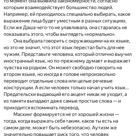
то момент она выявила закономерности, согласно
которым взаимодействует большинство людей.
Например, ей приходилось специально выбирать, какое
выражение лица будет уместным в разных ситуациях.
Если же Даша чего-то не улавливала, она старалась не
показывать этого, чтобы выглядеть «нормально».
Она выбрала говорить с окружающими на
их
языке,
но это не значит, что этот язык перестал быть для нее
чужим. Представьте человека, который отлично выучил
иностранный язык, но по-прежнему думает и выражает
чувства на родном. Он может свободно говорить на
втором языке, но иногда в голове непроизвольно
переводит отдельные слова или целые речевые
конструкции. А если человек только начал учить язык...
Предательски выдающий его акцент никак не уходит, а
из памяти выпадают даже самые простые слова — и
приходится вспоминать перевод.
Маскинг формируется не от хорошей жизни —
тогда, когда выражать себя таким, каков ты есть на
самом деле, может быть небезопасно. Аутизм же
значительно повышает риск того, что человек