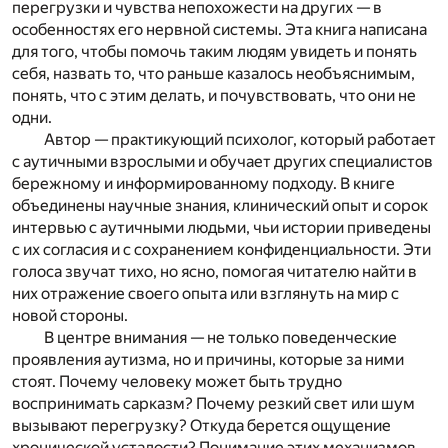
перегрузки и чувства непохожести на других — в
особенностях его нервной системы. Эта книга написана
для того, чтобы помочь таким людям увидеть и понять
себя, назвать то, что раньше казалось необъяснимым,
понять, что с этим делать, и почувствовать, что они не
одни.
Автор — практикующий психолог, который работает
с аутичными взрослыми и обучает других специалистов
бережному и информированному подходу. В книге
объединены научные знания, клинический опыт и сорок
интервью с аутичными людьми, чьи истории приведены
с их согласия и с сохранением конфиденциальности. Эти
голоса звучат тихо, но ясно, помогая читателю найти в
них отражение своего опыта или взглянуть на мир с
новой стороны.
В центре внимания — не только поведенческие
проявления аутизма, но и причины, которые за ними
стоят. Почему человеку может быть трудно
воспринимать сарказм? Почему резкий свет или шум
вызывают перегрузку? Откуда берется ощущение
хронической усталости? Понимание этих механизмов