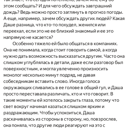
этом сообщать? И для чего обсуждать завтрашний
дождь? Ведь можно просто заглянуть в прогноз погоды.
А еще, например, зачем обсуждать других людей? Какая
Даше разница, что кто-то похудел, женился или
переехал, если это не ее близкий знакомый и ее это
напрямую не касается?
Особенно тяжело ей было общаться в компаниях.
Она не понимала, когда стоит говорить самой, а когда
нужно дать возможность высказаться другим. Часто она
слишком углублялась в детали, даже если разговор был
поверхностным, и могла увлеченно произносить
монолог несколько минут подряд, не давая
собеседникам вставить слово. Иногда голоса
окружающих сливались в ее голове в общий гул, и Даша
просто переставала различать, кто и что говорит. В
такие моменты ей хотелось закрыть глаза, потому что
свет вокруг начинал казаться слишком ярким и
раздражающим. Чтобы успокоиться, Даша
раскачивалась из стороны в сторону, но, повзрослев,
она поняла, что другие люди реагируют на это с