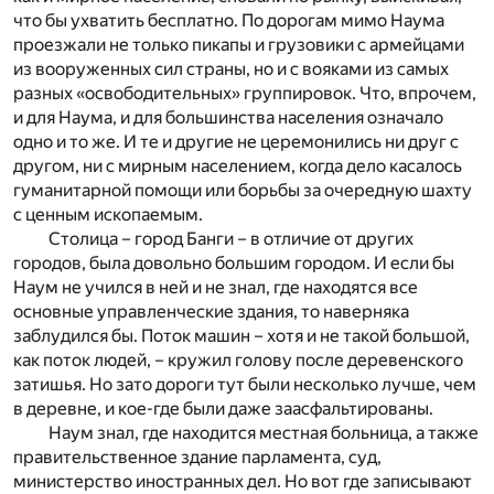
что бы ухватить бесплатно. По дорогам мимо Наума
проезжали не только пикапы и грузовики с армейцами
из вооруженных сил страны, но и с вояками из самых
разных «освободительных» группировок. Что, впрочем,
и для Наума, и для большинства населения означало
одно и то же. И те и другие не церемонились ни друг с
другом, ни с мирным населением, когда дело касалось
гуманитарной помощи или борьбы за очередную шахту
с ценным ископаемым.
Столица – город Банги – в отличие от других
городов, была довольно большим городом. И если бы
Наум не учился в ней и не знал, где находятся все
основные управленческие здания, то наверняка
заблудился бы. Поток машин – хотя и не такой большой,
как поток людей, – кружил голову после деревенского
затишья. Но зато дороги тут были несколько лучше, чем
в деревне, и кое-где были даже заасфальтированы.
Наум знал, где находится местная больница, а также
правительственное здание парламента, суд,
министерство иностранных дел. Но вот где записывают