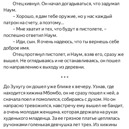
Отец кивнул. Он начал догадываться, что задумал
Наум.
– Хорошо, я дам тебе оружие, но у нас каждый
патрон на счету, а поэтому…
– Мне хватит и тех, что будут в пистолете, –
поспешно ответил Наум.
– Иди, сын. Я очень надеюсь, что ты вернешь себе
доброе имя.
Отец протянул пистолет, и Наум, взяв его, сразу же
вышел. Не оглядываясь и не останавливаясь, он пошел
по направлению к выходу из деревни.
* * *
До Зухугу он дошел уже ближе к вечеру. Узнав, где
находится хижина Мбомбо, он не сразу пошел к ней, а
сначала поел и помолился, собираясь с духом. Но он
напрасно тревожился, навстречу ему вышел не бандит,
а очень молодая женщина, которая держала на руках
худенького младенца. За ее грязное платье цеплялась
ручонками голенькая девчушка лет трех. Из хижины