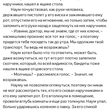
наручники, нашел в ящике стола.
Наум почувствовал, как руки человека,
державшего пистолет у его виска и зажимавшего ему
рот, отпустили его на мгновение, но только затем, чтобы
заломить его руки назад и защелкнуть на них наручники.
– Извини, доктор, мы не знаем, где от них ключи, –
насмешливо произнес все тот же голос, – а поэтому
придется тебе посидеть так до утра. Мы одолжим твой
транспорт. Ты ведь не возражаешь?
Наум хотел было что-то ответить, может быть,
даже возмутиться, но тут его рот плотно залепили
скотчем, который, по всей видимости, бандиты тоже
нашли в ящике отцовского стола.
– Молчишь? – рассмеялся голос. – Значит, не
возражаешь.
Науму не позволяли оглянуться, поэтому он никак
не мог рассмотреть тех, кто его сковал наручниками и
кто ему залепил рот. Его втолкнули в помещение,
провели вглубь комнаты и еще раз толкнули. Наум упал,
больно ударившись коленом о лавку. За его спиной