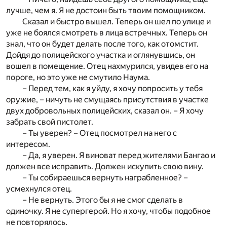
лучше, чем я. Я не достоин быть твоим помощником.
Сказал и быстро вышел. Теперь он шел по улице и
уже не боялся смотреть в лица встречных. Теперь он
знал, что он будет делать после того, как отомстит.
Дойдя до полицейского участка и оглянувшись, он
вошел в помещение. Отец нахмурился, увидев его на
пороге, но это уже не смутило Наума.
– Перед тем, как я уйду, я хочу попросить у тебя
оружие, – ничуть не смущаясь присутствия в участке
двух добровольных полицейских, сказал он. – Я хочу
забрать свой пистолет.
– Ты уверен? – Отец посмотрел на него с
интересом.
– Да, я уверен. Я виноват перед жителями Бангао и
должен все исправить. Должен искупить свою вину.
– Ты собираешься вернуть награбленное? –
усмехнулся отец.
– Не вернуть. Этого бы я не смог сделать в
одиночку. Я не супергерой. Но я хочу, чтобы подобное
не повторялось.