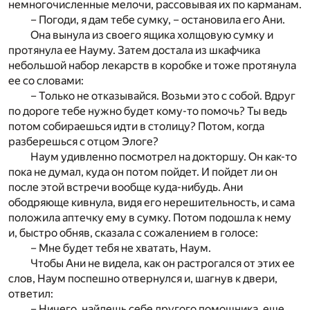
немногочисленные мелочи, рассовывая их по карманам.
– Погоди, я дам тебе сумку, – остановила его Ани.
Она вынула из своего ящика холщовую сумку и
протянула ее Науму. Затем достала из шкафчика
небольшой набор лекарств в коробке и тоже протянула
ее со словами:
– Только не отказывайся. Возьми это с собой. Вдруг
по дороге тебе нужно будет кому-то помочь? Ты ведь
потом собираешься идти в столицу? Потом, когда
разберешься с отцом Элоге?
Наум удивленно посмотрел на докторшу. Он как-то
пока не думал, куда он потом пойдет. И пойдет ли он
после этой встречи вообще куда-нибудь. Ани
ободряюще кивнула, видя его нерешительность, и сама
положила аптечку ему в сумку. Потом подошла к нему
и, быстро обняв, сказала с сожалением в голосе:
– Мне будет тебя не хватать, Наум.
Чтобы Ани не видела, как он растрогался от этих ее
слов, Наум поспешно отвернулся и, шагнув к двери,
ответил:
– Ничего, найдешь себе другого помощника, еще