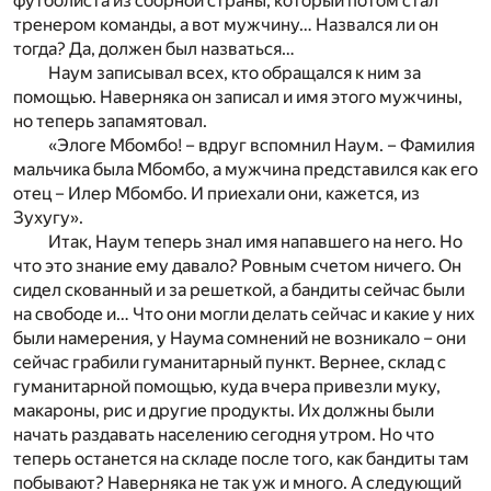
футболиста из сборной страны, который потом стал
тренером команды, а вот мужчину… Назвался ли он
тогда? Да, должен был назваться…
Наум записывал всех, кто обращался к ним за
помощью. Наверняка он записал и имя этого мужчины,
но теперь запамятовал.
«Элоге Мбомбо! – вдруг вспомнил Наум. – Фамилия
мальчика была Мбомбо, а мужчина представился как его
отец – Илер Мбомбо. И приехали они, кажется, из
Зухугу».
Итак, Наум теперь знал имя напавшего на него. Но
что это знание ему давало? Ровным счетом ничего. Он
сидел скованный и за решеткой, а бандиты сейчас были
на свободе и… Что они могли делать сейчас и какие у них
были намерения, у Наума сомнений не возникало – они
сейчас грабили гуманитарный пункт. Вернее, склад с
гуманитарной помощью, куда вчера привезли муку,
макароны, рис и другие продукты. Их должны были
начать раздавать населению сегодня утром. Но что
теперь останется на складе после того, как бандиты там
побывают? Наверняка не так уж и много. А следующий