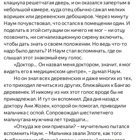
клацнула решетчатая дверь, и он оказался запертым в
небольшой камере, куда отец обычно сажал мелких
воришек или деревенских дебоширов. Через минуту
Наум почувствовал, что остался в помещении один. И
поделать в этой ситуации он ничего не мог – ни отцу
позвонить, ни сигнализационную сирену включить,
чтобы дать знать о своем положении. Но ведь что-то
надо было делать? И Наум стал вспоминать, где он
слышал этот знакомый ему голос.
«Доктор… Он назвал меня доктором, значит, я мог
видеть его в медицинском центре», – думал Наум.
Но он знал всех деревенских и даже многих из тех,
кто приходил лечиться из других, ближайших к Бангао
деревенек. И никому из них этот голос вроде бы не
принадлежал. И тут он вспомнил. Два дня назад к
доктору Ани Жозен, которой он помогал, приводили
мальчика с оспой. Сопровождал шестилетнего
мальчугана мужчина лет тридцати…
«Откуда же они приехали? – мучительно пытался
вспомнить Наум. – Мальчика звали Элоге, как того