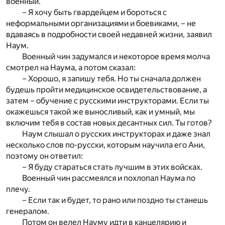
военный.
– Я хочу быть гвардейцем и бороться с
неформальными организациями и боевиками, – не
вдаваясь в подробности своей недавней жизни, заявил
Наум.
Военный чин задумался и некоторое время молча
смотрел на Наума, а потом сказал:
– Хорошо, я запишу тебя. Но ты сначала должен
будешь пройти медицинское освидетельствование, а
затем – обучение с русскими инструкторами. Если ты
окажешься такой же выносливый, как и умный, мы
включим тебя в состав новых десантных сил. Ты готов?
Наум слышал о русских инструкторах и даже знал
несколько слов по-русски, которым научила его Ани,
поэтому он ответил:
– Я буду стараться стать лучшим в этих войсках.
Военный чин рассмеялся и похлопал Наума по
плечу.
– Если так и будет, то рано или поздно ты станешь
генералом.
Потом он велел Науму идти в канцелярию и