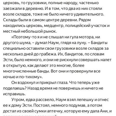
церковь, то грузовики, полные народу, частенько
заезжали в деревню. И в том, что два из них стояли
возле складов, тоже не было ничего удивительного.
Склады были в самом центре деревни. Рядом
находились церковь, медцентр, полицейский участок и
местный небольшой рынок.
«Поэтому-то я и не слышал ни гула мотора, ни
другого шума, – думал Наум, глядя на луну. – Бандиты
специально оставили свои грузовики возле складов за
несколько дней до грабежа. Их, бандитов, по словам
Эсти, было немного, и они не рискнули совершать налет
в открытую, как делают это многие, более
многочисленные банды. Вот они и провернули все
ночью и по-тихому».
Он вздохнул и прикрыл глаза. Что теперь уже
поделаешь? Назад время не повернешь и ничего не
исправишь.
Утром, едва рассвело, Наум взял лепешку и отнес
ее к дому Эсти. Постоял, немного подумав, а потом
достал из своей сумки аптечку, которую ему дала Ани, и