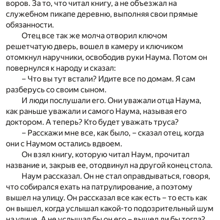
воров. За то, что читал книгу, а не объезжал на
служебном пикапе деревню, выполняя свои прямые
обязанности.
Отец все так же молча отворил ключом
решетчатую дверь, вошел в камеру и ключиком
отомкнул наручники, освободив руки Наума. Потом он
повернулся к народу и сказал:
– Что вы тут встали? Идите все по домам. Я сам
разберусь со своим сыном.
И люди послушали его. Они уважали отца Наума,
как раньше уважали и самого Наума, называя его
доктором. А теперь? Кто будет уважать труса?
– Расскажи мне все, как было, – сказал отец, когда
они с Наумом остались вдвоем.
Он взял книгу, которую читал Наум, прочитал
название и, закрыв ее, отодвинул на другой конец стола.
Наум рассказал. Он не стал оправдываться, говоря,
что собирался ехать на патрулирование, а поэтому
вышел на улицу. Он рассказал все как есть – то есть как
он вышел, когда услышал какой-то подозрительный шум
на улице. А не услышал бы он его – вышел ли бы тогда?