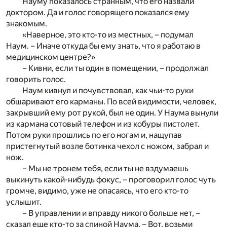
Науму показалось странным, что его назвали
доктором. Да и голос говорящего показался ему
знакомым.
«Наверное, это кто-то из местных, – подумал
Наум. – Иначе откуда бы ему знать, что я работаю в
медицинском центре?»
– Кивни, если ты один в помещении, – продолжал
говорить голос.
Наум кивнул и почувствовал, как чьи-то руки
обшаривают его карманы. По всей видимости, человек,
закрывший ему рот рукой, был не один. У Наума вынули
из кармана сотовый телефон и из кобуры пистолет.
Потом руки прошлись по его ногам и, нащупав
пристегнутый возле ботинка чехол с ножом, забрал и
нож.
– Мы не тронем тебя, если ты не вздумаешь
выкинуть какой-нибудь фокус, – проговорил голос чуть
громче, видимо, уже не опасаясь, что его кто-то
услышит.
– В управлении и вправду никого больше нет, –
сказал еще кто-то за спиной Наума. – Вот, возьми