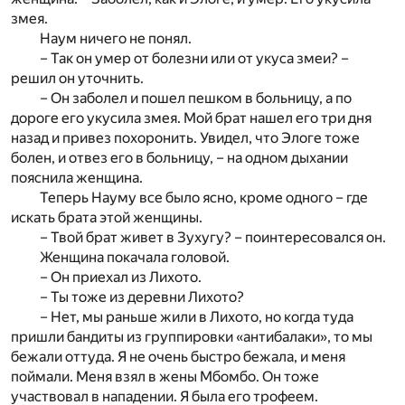
змея.
Наум ничего не понял.
– Так он умер от болезни или от укуса змеи? –
решил он уточнить.
– Он заболел и пошел пешком в больницу, а по
дороге его укусила змея. Мой брат нашел его три дня
назад и привез похоронить. Увидел, что Элоге тоже
болен, и отвез его в больницу, – на одном дыхании
пояснила женщина.
Теперь Науму все было ясно, кроме одного – где
искать брата этой женщины.
– Твой брат живет в Зухугу? – поинтересовался он.
Женщина покачала головой.
– Он приехал из Лихото.
– Ты тоже из деревни Лихото?
– Нет, мы раньше жили в Лихото, но когда туда
пришли бандиты из группировки «антибалаки», то мы
бежали оттуда. Я не очень быстро бежала, и меня
поймали. Меня взял в жены Мбомбо. Он тоже
участвовал в нападении. Я была его трофеем.