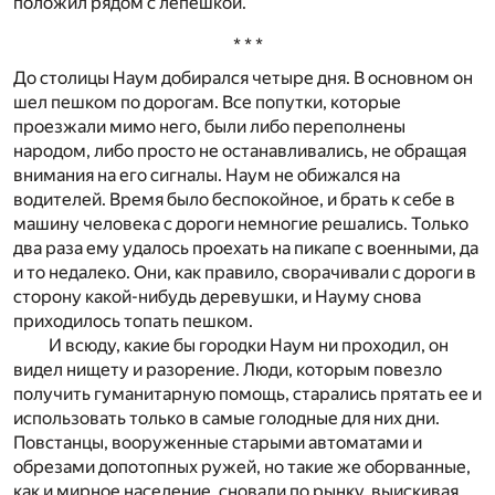
положил рядом с лепешкой.
* * *
До столицы Наум добирался четыре дня. В основном он
шел пешком по дорогам. Все попутки, которые
проезжали мимо него, были либо переполнены
народом, либо просто не останавливались, не обращая
внимания на его сигналы. Наум не обижался на
водителей. Время было беспокойное, и брать к себе в
машину человека с дороги немногие решались. Только
два раза ему удалось проехать на пикапе с военными, да
и то недалеко. Они, как правило, сворачивали с дороги в
сторону какой-нибудь деревушки, и Науму снова
приходилось топать пешком.
И всюду, какие бы городки Наум ни проходил, он
видел нищету и разорение. Люди, которым повезло
получить гуманитарную помощь, старались прятать ее и
использовать только в самые голодные для них дни.
Повстанцы, вооруженные старыми автоматами и
обрезами допотопных ружей, но такие же оборванные,
как и мирное население, сновали по рынку, выискивая,