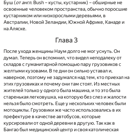
Буш (
от англ.
Bush – кусты, кустарник) – обширные не
освоенные человеком пространства, обычно поросшие
кустарником или низкорослыми деревьями, в
Австралии, Новой Зеландии, Южной Африке, Канаде и
на Аляске.
Глава 3
После ухода женщины Наум долго не мог уснуть. Он
думал. Теперь он вспомнил, что видел неподалеку от
складов с гуманитарной помощью пару грузовиков с
желтыми кузовами. В те дни он сильно уставал и,
наверное, поэтому не задумался над тем, кто приехал на
этих грузовиках и почему они там стоят. Из местных
жителей только у одного была машина, и то это была
старенькая легковушка, на которую без слез и жалости
нельзя было смотреть. Еще у нескольких человек были
мотоциклы. Грузовики же часто использовались в их
префектуре в качестве автобусов, которые
курсировали от одной деревни в другую. Так как в
Бангао был медицинский центр и своя католическая