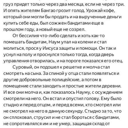
груз придет только через два месяца, если не через три.
И опять жителям Бангао грозит голод. Урожай кофе,
который они могли бы продать и на вырученные деньги
купить себе еды, был сожжен бандитами еще в
прошлом году, а новый еще не созрел.
От бессилия что-либо сделать и хоть как-то
помешать бандитам, Наум упал на колени и стал
молиться, прося у Иисуса защиты и помощи. Он так и
уснул на полу и проснулся только тогда, когда дверь
управления отворилась, и на пороге показался его отец.
Суровый, он подошел к решетке и молча стал
смотреть на сына. За спиной у отца стали появляться и
другие добровольные полицейские, а потом в
помещение стали заходить и простые жители деревни.
И все они молча и, как показалось Науму, с осуждением
смотрели на него. Он встал и опустил голову. Ему было
стыдно и перед отцом, и перед всеми, кто смотрел или
не смотрел на него в данную секунду. Стыдно за то, что
он сплоховал, струсил и не стал бороться с бандитами,
не сопротивлялся им и не умер, защищая склад от