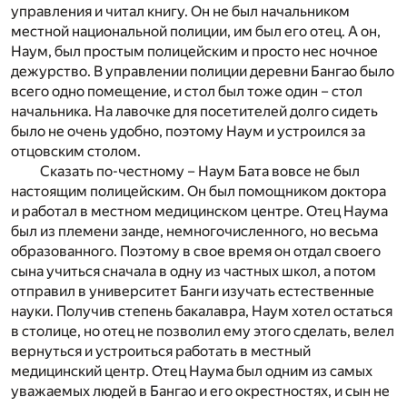
управления и читал книгу. Он не был начальником
местной национальной полиции, им был его отец. А он,
Наум, был простым полицейским и просто нес ночное
дежурство. В управлении полиции деревни Бангао было
всего одно помещение, и стол был тоже один – стол
начальника. На лавочке для посетителей долго сидеть
было не очень удобно, поэтому Наум и устроился за
отцовским столом.
Сказать по-честному – Наум Бата вовсе не был
настоящим полицейским. Он был помощником доктора
и работал в местном медицинском центре. Отец Наума
был из племени занде, немногочисленного, но весьма
образованного. Поэтому в свое время он отдал своего
сына учиться сначала в одну из частных школ, а потом
отправил в университет Банги изучать естественные
науки. Получив степень бакалавра, Наум хотел остаться
в столице, но отец не позволил ему этого сделать, велел
вернуться и устроиться работать в местный
медицинский центр. Отец Наума был одним из самых
уважаемых людей в Бангао и его окрестностях, и сын не