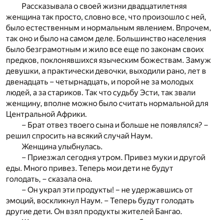
Рассказывала о своей жизни двадцатилетняя
женщина так просто, словно все, что произошло с ней,
было естественным и нормальным явлением. Впрочем,
так оно и было на самом деле. Большинство населения
было безграмотным и жило все еще по законам своих
предков, поклонявшихся языческим божествам. Замуж
девушки, а практически девочки, выходили рано, лет в
двенадцать – четырнадцать, и порой не за молодых
людей, а за стариков. Так что судьбу Эсти, так звали
женщину, вполне можно было считать нормальной для
Центральной Африки.
– Брат отвез твоего сына и больше не появлялся? –
решил спросить на всякий случай Наум.
Женщина улыбнулась.
– Приезжал сегодня утром. Привез муки и другой
еды. Много привез. Теперь мои дети не будут
голодать, – сказала она.
– Он украл эти продукты! – не удержавшись от
эмоций, воскликнул Наум. – Теперь будут голодать
другие дети. Он взял продукты жителей Бангао.