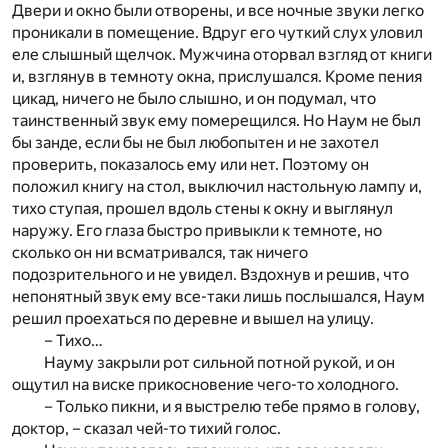
Двери и окно были отворены, и все ночные звуки легко
проникали в помещение. Вдруг его чуткий слух уловил
еле слышный щелчок. Мужчина оторвал взгляд от книги
и, взглянув в темноту окна, прислушался. Кроме пения
цикад, ничего не было слышно, и он подумал, что
таинственный звук ему померещился. Но Наум не был
бы занде, если бы не был любопытен и не захотел
проверить, показалось ему или нет. Поэтому он
положил книгу на стол, выключил настольную лампу и,
тихо ступая, прошел вдоль стены к окну и выглянул
наружу. Его глаза быстро привыкли к темноте, но
сколько он ни всматривался, так ничего
подозрительного и не увидел. Вздохнув и решив, что
непонятный звук ему все-таки лишь послышался, Наум
решил проехаться по деревне и вышел на улицу.
– Тихо…
Науму закрыли рот сильной потной рукой, и он
ощутил на виске прикосновение чего-то холодного.
– Только пикни, и я выстрелю тебе прямо в голову,
доктор, – сказал чей-то тихий голос.