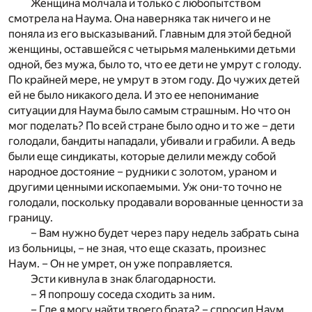
Женщина молчала и только с любопытством
смотрела на Наума. Она наверняка так ничего и не
поняла из его высказываний. Главным для этой бедной
женщины, оставшейся с четырьмя маленькими детьми
одной, без мужа, было то, что ее дети не умрут с голоду.
По крайней мере, не умрут в этом году. До чужих детей
ей не было никакого дела. И это ее непонимание
ситуации для Наума было самым страшным. Но что он
мог поделать? По всей стране было одно и то же – дети
голодали, бандиты нападали, убивали и грабили. А ведь
были еще синдикаты, которые делили между собой
народное достояние – рудники с золотом, ураном и
другими ценными ископаемыми. Уж они-то точно не
голодали, поскольку продавали ворованные ценности за
границу.
– Вам нужно будет через пару недель забрать сына
из больницы, – не зная, что еще сказать, произнес
Наум. – Он не умрет, он уже поправляется.
Эсти кивнула в знак благодарности.
– Я попрошу соседа сходить за ним.
– Где я могу найти твоего брата? – спросил Наум.