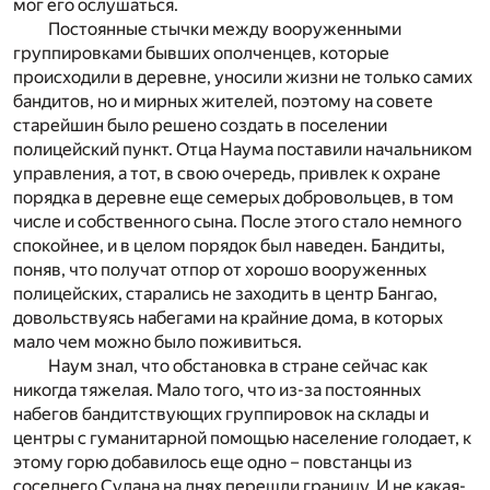
мог его ослушаться.
Постоянные стычки между вооруженными
группировками бывших ополченцев, которые
происходили в деревне, уносили жизни не только самих
бандитов, но и мирных жителей, поэтому на совете
старейшин было решено создать в поселении
полицейский пункт. Отца Наума поставили начальником
управления, а тот, в свою очередь, привлек к охране
порядка в деревне еще семерых добровольцев, в том
числе и собственного сына. После этого стало немного
спокойнее, и в целом порядок был наведен. Бандиты,
поняв, что получат отпор от хорошо вооруженных
полицейских, старались не заходить в центр Бангао,
довольствуясь набегами на крайние дома, в которых
мало чем можно было поживиться.
Наум знал, что обстановка в стране сейчас как
никогда тяжелая. Мало того, что из-за постоянных
набегов бандитствующих группировок на склады и
центры с гуманитарной помощью население голодает, к
этому горю добавилось еще одно – повстанцы из
соседнего Судана на днях перешли границу. И не какая-