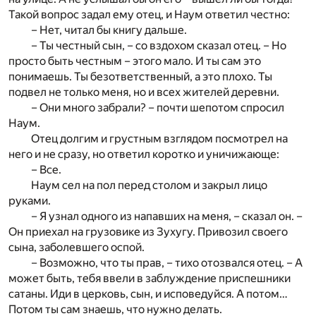
Такой вопрос задал ему отец, и Наум ответил честно:
– Нет, читал бы книгу дальше.
– Ты честный сын, – со вздохом сказал отец. – Но
просто быть честным – этого мало. И ты сам это
понимаешь. Ты безответственный, а это плохо. Ты
подвел не только меня, но и всех жителей деревни.
– Они много забрали? – почти шепотом спросил
Наум.
Отец долгим и грустным взглядом посмотрел на
него и не сразу, но ответил коротко и уничижающе:
– Все.
Наум сел на пол перед столом и закрыл лицо
руками.
– Я узнал одного из напавших на меня, – сказал он. –
Он приехал на грузовике из Зухугу. Привозил своего
сына, заболевшего оспой.
– Возможно, что ты прав, – тихо отозвался отец. – А
может быть, тебя ввели в заблуждение приспешники
сатаны. Иди в церковь, сын, и исповедуйся. А потом…
Потом ты сам знаешь, что нужно делать.