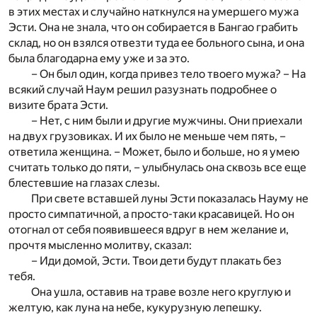
в этих местах и случайно наткнулся на умершего мужа
Эсти. Она не знала, что он собирается в Бангао грабить
склад, но он взялся отвезти туда ее больного сына, и она
была благодарна ему уже и за это.
– Он был один, когда привез тело твоего мужа? – На
всякий случай Наум решил разузнать подробнее о
визите брата Эсти.
– Нет, с ним были и другие мужчины. Они приехали
на двух грузовиках. И их было не меньше чем пять, –
ответила женщина. – Может, было и больше, но я умею
считать только до пяти, – улыбнулась она сквозь все еще
блестевшие на глазах слезы.
При свете вставшей луны Эсти показалась Науму не
просто симпатичной, а просто-таки красавицей. Но он
отогнал от себя появившееся вдруг в нем желание и,
прочтя мысленно молитву, сказал:
– Иди домой, Эсти. Твои дети будут плакать без
тебя.
Она ушла, оставив на траве возле него круглую и
желтую, как луна на небе, кукурузную лепешку.