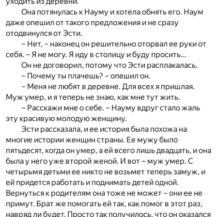
уходить из деревни.
Она потянулась к Науму и хотела обнять его. Наум
даже опешил от такого предложения и не сразу
отодвинулся от Эсти.
– Нет, – наконец он решительно оторвал ее руки от
себя. – Я не могу. Я иду в столицу и буду просить…
Он не договорил, потому что Эсти расплакалась.
– Почему ты плачешь? – опешил он.
– Меня не любят в деревне. Для всех я пришлая.
Муж умер, и я теперь не знаю, как мне тут жить.
– Расскажи мне о себе. – Науму вдруг стало жаль
эту красивую молодую женщину.
Эсти рассказала, и ее история была похожа на
многие истории женщин страны. Ее мужу было
пятьдесят, когда он умер, а ей всего лишь двадцать, и она
была у него уже второй женой. И вот – муж умер. С
четырьмя детьми ее никто не возьмет теперь замуж, и
ей придется работать и поднимать детей одной.
Вернуться к родителям она тоже не может – они ее не
примут. Брат же помогать ей так, как помог в этот раз,
навряд ли будет. Просто так получилось, что он оказался