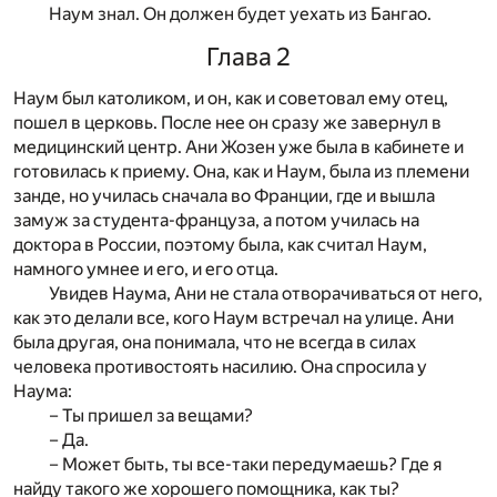
Наум знал. Он должен будет уехать из Бангао.
Глава 2
Наум был католиком, и он, как и советовал ему отец,
пошел в церковь. После нее он сразу же завернул в
медицинский центр. Ани Жозен уже была в кабинете и
готовилась к приему. Она, как и Наум, была из племени
занде, но училась сначала во Франции, где и вышла
замуж за студента-француза, а потом училась на
доктора в России, поэтому была, как считал Наум,
намного умнее и его, и его отца.
Увидев Наума, Ани не стала отворачиваться от него,
как это делали все, кого Наум встречал на улице. Ани
была другая, она понимала, что не всегда в силах
человека противостоять насилию. Она спросила у
Наума:
– Ты пришел за вещами?
– Да.
– Может быть, ты все-таки передумаешь? Где я
найду такого же хорошего помощника, как ты?