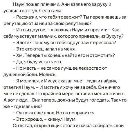
Наум пожал плечами. Ани взяла его за руку и
усадила на стул. Села сама.
– Расскажи, что тебя тревожит? Ты переживаешь за
репутацию отца или за свою репутацию?
– И то и другое, – вздохнул Наум и спросил: – Как
себя чувствует мальчик, которого привезли из Зухугу?
– Элоге? Почему он тебя вдруг заинтересовал?
– Это его отец напал на меня.
– Хм. Теперь ты хочешь найти его и отомстить?
– Да, я буду искать его.
– Но месть – не самое лучшее лекарство от
душевной боли. Молись.
– Я молился, и Иисус сказал мне – «иди и найди», –
ответил Наум. – И мстить я хочу не за себя. Он ничего
мне не сделал. По крайней мере, оставил меня в живых.
А вот люди… Они теперь должны будут голодать. Так что
же – где мальчик?
– Он пока еще плох. Но он поправится.
– Это хорошо, – кивнул Наум.
Он встал, открыл ящик стола и начал собирать свои