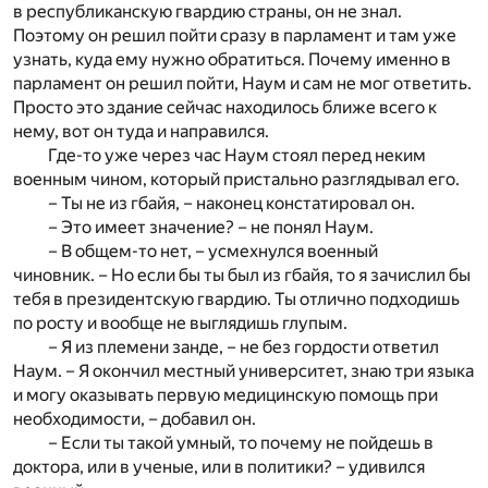
в республиканскую гвардию страны, он не знал.
Поэтому он решил пойти сразу в парламент и там уже
узнать, куда ему нужно обратиться. Почему именно в
парламент он решил пойти, Наум и сам не мог ответить.
Просто это здание сейчас находилось ближе всего к
нему, вот он туда и направился.
Где-то уже через час Наум стоял перед неким
военным чином, который пристально разглядывал его.
– Ты не из гбайя, – наконец констатировал он.
– Это имеет значение? – не понял Наум.
– В общем-то нет, – усмехнулся военный
чиновник. – Но если бы ты был из гбайя, то я зачислил бы
тебя в президентскую гвардию. Ты отлично подходишь
по росту и вообще не выглядишь глупым.
– Я из племени занде, – не без гордости ответил
Наум. – Я окончил местный университет, знаю три языка
и могу оказывать первую медицинскую помощь при
необходимости, – добавил он.
– Если ты такой умный, то почему не пойдешь в
доктора, или в ученые, или в политики? – удивился