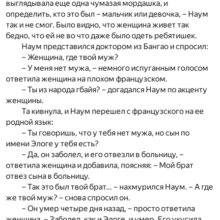
выглядывала еще одна чумазая мордашка, и
определить, кто это был – мальчик или девочка, – Наум
так и не смог. Было видно, что женщина живет так
бедно, что ей не во что даже было одеть ребятишек.
Наум представился доктором из Бангао и спросил:
– Женщина, где твой муж?
– У меня нет мужа, – немного испуганным голосом
ответила женщина на плохом французском.
– Ты из народа гбайя? – догадался Наум по акценту
женщины.
Та кивнула, и Наум перешел с французского на ее
родной язык:
– Ты говоришь, что у тебя нет мужа, но сын по
имени Элоге у тебя есть?
– Да, он заболел, и его отвезли в больницу, –
ответила женщина и добавила, поясняя: – Мой брат
отвез сына в больницу.
– Так это был твой брат… – нахмурился Наум. – А где
же твой муж? – снова спросил он.
– Он умер четыре дня назад, – просто ответила
женщина. – Заболел, как и Элоге, и умер. Его укусила