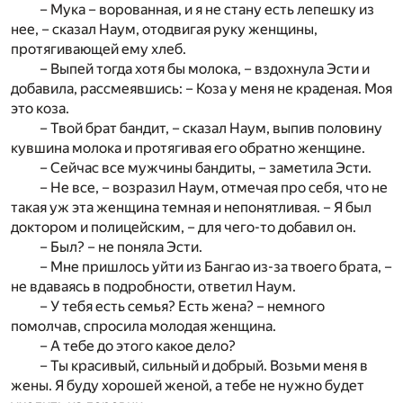
– Мука – ворованная, и я не стану есть лепешку из
нее, – сказал Наум, отодвигая руку женщины,
протягивающей ему хлеб.
– Выпей тогда хотя бы молока, – вздохнула Эсти и
добавила, рассмеявшись: – Коза у меня не краденая. Моя
это коза.
– Твой брат бандит, – сказал Наум, выпив половину
кувшина молока и протягивая его обратно женщине.
– Сейчас все мужчины бандиты, – заметила Эсти.
– Не все, – возразил Наум, отмечая про себя, что не
такая уж эта женщина темная и непонятливая. – Я был
доктором и полицейским, – для чего-то добавил он.
– Был? – не поняла Эсти.
– Мне пришлось уйти из Бангао из-за твоего брата, –
не вдаваясь в подробности, ответил Наум.
– У тебя есть семья? Есть жена? – немного
помолчав, спросила молодая женщина.
– А тебе до этого какое дело?
– Ты красивый, сильный и добрый. Возьми меня в
жены. Я буду хорошей женой, а тебе не нужно будет