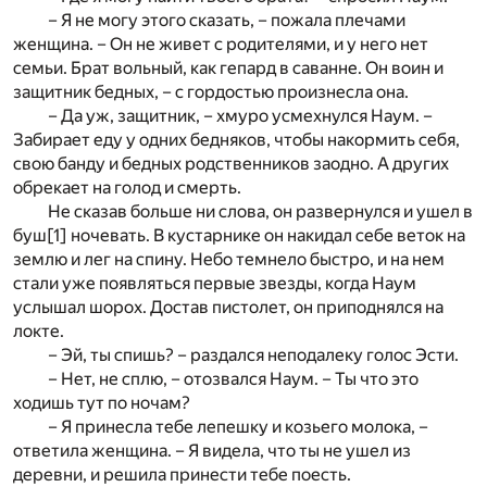
– Я не могу этого сказать, – пожала плечами
женщина. – Он не живет с родителями, и у него нет
семьи. Брат вольный, как гепард в саванне. Он воин и
защитник бедных, – с гордостью произнесла она.
– Да уж, защитник, – хмуро усмехнулся Наум. –
Забирает еду у одних бедняков, чтобы накормить себя,
свою банду и бедных родственников заодно. А других
обрекает на голод и смерть.
Не сказав больше ни слова, он развернулся и ушел в
буш
[1]
ночевать. В кустарнике он накидал себе веток на
землю и лег на спину. Небо темнело быстро, и на нем
стали уже появляться первые звезды, когда Наум
услышал шорох. Достав пистолет, он приподнялся на
локте.
– Эй, ты спишь? – раздался неподалеку голос Эсти.
– Нет, не сплю, – отозвался Наум. – Ты что это
ходишь тут по ночам?
– Я принесла тебе лепешку и козьего молока, –
ответила женщина. – Я видела, что ты не ушел из
деревни, и решила принести тебе поесть.