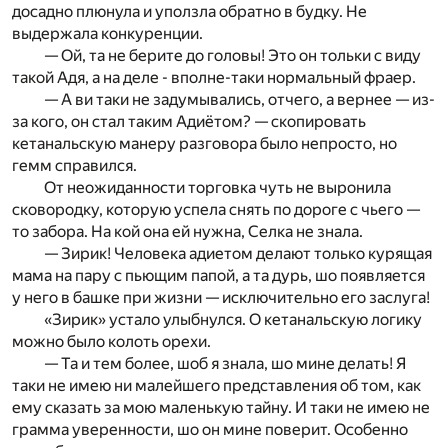
досадно плюнула и уползла обратно в будку. Не
выдержала конкуренции.
— Ой, та не берите до головы! Это он тольки с виду
такой Адя, а на деле - вполне-таки нормальный фраер.
— А ви таки не задумывались, отчего, а вернее — из-
за кого, он стал таким Адиётом? — скопировать
кетанальскую манеру разговора было непросто, но
гемм справился.
От неожиданности торговка чуть не выронила
сковородку, которую успела снять по дороге с чьего —
то забора. На кой она ей нужна, Селка не знала.
— Зирик! Человека адиетом делают только курящая
мама на пару с пьющим папой, а та дурь, шо появляется
у него в башке при жизни — исключительно его заслуга!
«Зирик» устало улыбнулся. О кетанальскую логику
можно было колоть орехи.
— Та и тем более, шоб я знала, шо мине делать! Я
таки не имею ни малейшего представления об том, как
ему сказать за мою маленькую тайну. И таки не имею не
грамма уверенности, шо он мине поверит. Особенно