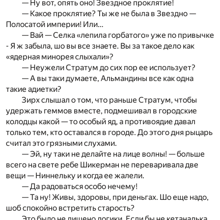
— Ну вот, опять оно! Звездное проклятие!
— Какое проклятие? Ты же не была в Звездно —
Полосатой империи! Или…
— Вай — Селка «лепила горбатого» уже по привычке
- Я ж забыла, шо вы все знаете. Вы за такое дело как
«ядерная минорея слыхали»?
— Неужели Стратум до сих пор ее использует?
— А вы таки думаете, Альмандины все как одна
такие адиетки?
Зирх слышал о том, что раньше Стратум, чтобы
удержать геммов вместе, подмешивал в городские
колодцы какой — то особый яд, а противоядие давал
только тем, кто оставался в городе. До этого дня рыцарь
считал это грязными слухами.
— Эй, ну таки не делайте на лице волны! — больше
всего на свете ребе Шикерман не переваривала две
вещи — Ниннельку и когда ее жалели.
— Да радоваться особо нечему!
— Та ну! Живы, здоровы, при деньгах. Шо еще надо,
шоб спокойно встретить старость?
Это было не лишено логики. Если бы не кетаналька,