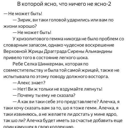
В которой ясно, что ничего не ясно-2
— Не может быть!
— Зирик, ви таки головой ударились или вам по
жизни хорошо?
— Не может быть!
У хризолитового гемма никогда не было проблем со
словарным запасом, однако чудесное воскрешение
Верховной Жрицы Драгграда Сирены Альмандины
привело того в состояние легкого шока.
Ребе Селка Шинкерман, которая по
совместительству и была той самой жрицей, также не
испытывала по этому поводу должного восторга.
— Алекс знает?
— Нет! Ви ж тольки не вздумайте ляпнуть!
— Почему ты ему не сказала?
— А как ви таки себе это представляете? Алечка, я
таки хочу сказать вам за то, шо я тоже гемм. Алечка, я
таки извиняюсь, а не желаете ли достать у мине ядро,
так шо ли? Алечка будет иметь за счастье добавить еще
один камушек в свою коллекцию.