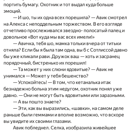
портить бумагу. Охотник и тот выдал куда больше
эмоций.
— И шо, ты их одна всех порешила? — Авик смотрел
на Алекса с неподдельным торжеством. В его взгляде
отчетливо прослеживался звездно- полосатый палец и
довольное «Вот куда мы вас всех имели!»
— Авичка, тебя шо, мамка тольки вчера от титьки
отняла? Если бы я была там одна, вы б с Сотлиссой давно
бы уже кликали рави. Дружок ваш — хоть и засранец
порядочный, бистренько их порешил!
— Та может у них слюни ядовитые? — Авик не
унимался — Может у тебя бешенство?
— Успокойтесь! — В том, что кетаналька итак
безнадежно больна этим недугом, охотник понял уже
давно. — Они не могут быть ядовитыми или заразными.
— А вы пошто знаете?
— Эти, как вы выразились, «шавки», на самом деле
раньше были геммами и вполне возможно, что вскоре
вы увидите их своими глазами.
Авик побледнел. Селка, изобразила живейшее