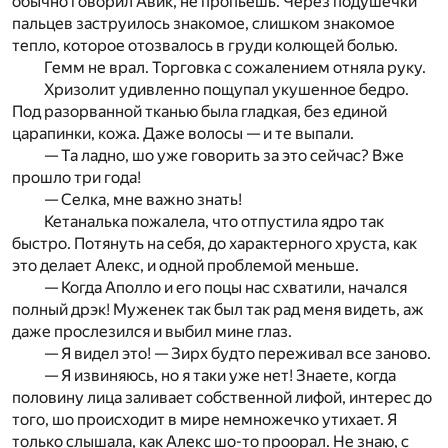
обычно говорил Авик, не пропьешь. Через подушечки
пальцев заструилось знакомое, слишком знакомое
тепло, которое отозвалось в груди колющей болью.
Гемм не врал. Торговка с сожалением отняла руку.
Хризолит удивленно пощупал укушенное бедро.
Под разорванной тканью была гладкая, без единой
царапинки, кожа. Даже волосы — и те выпали.
— Та ладно, шо уже говорить за это сейчас? Вже
прошло три года!
— Селка, мне важно знать!
Кетаналька пожалела, что отпустила ядро так
быстро. Потянуть на себя, до характерного хруста, как
это делает Алекс, и одной проблемой меньше.
— Когда Аполло и его поцы нас схватили, начался
полный дрэк! Муженек так был так рад меня видеть, аж
даже прослезился и выбил мине глаз.
— Я видел это! — Зирх будто переживал все заново.
— Я извиняюсь, но я таки уже нет! Знаете, когда
половину лица заливает собственной лифой, интерес до
того, шо происходит в мире немножечко утихает. Я
только слышала, как Алекс шо-то проорал. Не знаю, с