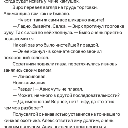
когда будет искать у мине камушек.
Зирх перевел взгляд на грудь торговки.
Альмандина там как ни бывало.
— Ну вот, таки ж сами все шикарно видите!
— Ладно, бывайте, Селка! — Зирх протянул торговке
руку. Та с силой по ней хлопнула. — Было очень приятно
познакомится!
На сей раз это было чистейшей правдой.
— Он ее кокнул - в комнате словно звонил
похоронный колокол.
Соратники подняли глаза, переглянулись и вновь
занялись своим делом.
— Изнасиловал!
Ноль внимания.
— Раздел! — Авик чуть не плакал.
— Может, немного в другой последовательности?
— Да, именно так! Вернее, нет! Тьфу, да кто этих
геммов разберет?
Полусвятой с ненавистью уставился на точившего
кинжал охотника. Алекс ответил ему долгим, очень
долгим взглядом. Авик поспешил притвориться