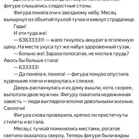
фигуре слышались сладостные стоны.
Фигура поняла очи к звездному небу. Месяц
вынырнул из объятий пухлой тучки и кивнул страдалице.
Гады!
И эти туда же!
— БЗБЗЗЗЗ!!! — жало ткнулось аккурат в оголенную
щеку. На месте укуса тут же набух здоровенный гузак.
— Больно же! Зараза полосатая, не могла в грудь?
Авось бы больше стала!
— БЗЗЗЗЗ!
— Да поняла я, поняла! — фигура понуро опустила
худенькие плечи и вернулась к слежке.
Дверь распахнулась и из дому вышли, хотя, скорее,
выползли двое мужчин. Фигуру охватила недюжинная
зависть — люди выглядели вполне довольными жизнью.
Сволочи!
Фигура снова проверила, крепко ли пристегнуты
стилеты и встала.
Месяц с тучкой поменялись местами, рогатое
светило оказалось сверху. Теперь фигуре были видны