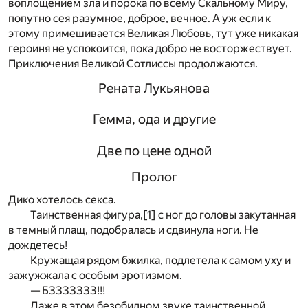
воплощением зла и порока по всему Скальному Миру,
попутно сея разумное, доброе, вечное. А уж если к
этому примешивается Великая Любовь, тут уже никакая
героиня не успокоится, пока добро не восторжествует.
Приключения Великой Сотлиссы продолжаются.
Рената Лукьянова
Гемма, ода и другие
Две по цене одной
Пролог
Дико хотелось секса.
Таинственная фигура,
[1]
с ног до головы закутанная
в темный плащ, подобралась и сдвинула ноги. Не
дождетесь!
Кружащая рядом бжилка, подлетела к самом уху и
зажужжала с особым эротизмом.
— БЗЗЗЗЗЗЗ!!!
Даже в этом безобидном звуке таинственной