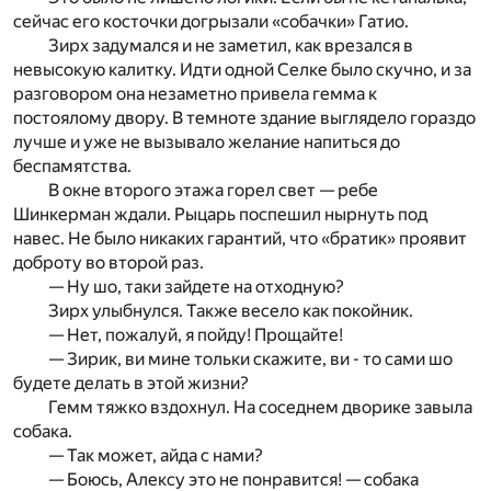
сейчас его косточки догрызали «собачки» Гатио.
Зирх задумался и не заметил, как врезался в
невысокую калитку. Идти одной Селке было скучно, и за
разговором она незаметно привела гемма к
постоялому двору. В темноте здание выглядело гораздо
лучше и уже не вызывало желание напиться до
беспамятства.
В окне второго этажа горел свет — ребе
Шинкерман ждали. Рыцарь поспешил нырнуть под
навес. Не было никаких гарантий, что «братик» проявит
доброту во второй раз.
— Ну шо, таки зайдете на отходную?
Зирх улыбнулся. Также весело как покойник.
— Нет, пожалуй, я пойду! Прощайте!
— Зирик, ви мине тольки скажите, ви - то сами шо
будете делать в этой жизни?
Гемм тяжко вздохнул. На соседнем дворике завыла
собака.
— Так может, айда с нами?
— Боюсь, Алексу это не понравится! — собака