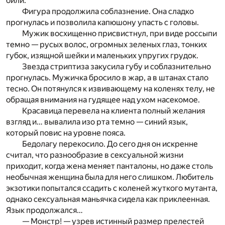
били.
Фигура продолжила соблазнение. Она сладко
прогнулась и позволила капюшону упасть с головы.
Мужик восхищенно присвистнул, при виде россыпи
темно — русых волос, огромных зеленых глаз, тонких
губок, изящной шейки и маленьких упругих грудок.
Звезда стриптиза закусила губу и соблазнительно
прогнулась. Мужичка бросило в жар, а в штанах стало
тесно. Он потянулся к извивающему на коленях телу, не
обращая внимания на гудящее над ухом насекомое.
Красавица перевела на клиента полный желания
взгляд и… вывалила изо рта темно — синий язык,
который повис на уровне пояса.
Бедолагу перекосило. До сего дня он искренне
считал, что разнообразие в сексуальной жизни
приходит, когда жена меняет панталоны, но даже столь
необычная женщина была для него слишком. Любитель
экзотики попытался ссадить с коленей жуткого мутанта,
однако сексуальная маньячка сидела как приклеенная.
Язык продолжался…
— Монстр! — узрев истинный размер прелестей