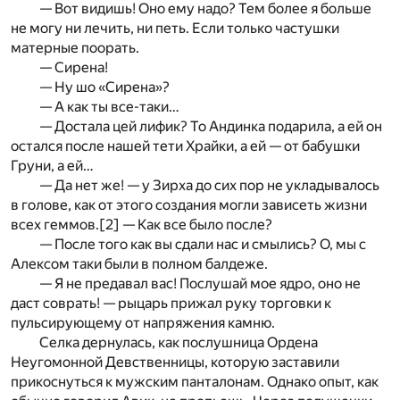
— Вот видишь! Оно ему надо? Тем более я больше
не могу ни лечить, ни петь. Если только частушки
матерные поорать.
— Сирена!
— Ну шо «Сирена»?
— А как ты все-таки…
— Достала цей лифик? То Андинка подарила, а ей он
остался после нашей тети Храйки, а ей — от бабушки
Груни, а ей…
— Да нет же! — у Зирха до сих пор не укладывалось
в голове, как от этого создания могли зависеть жизни
всех геммов.
[2]
— Как все было после?
— После того как вы сдали нас и смылись? О, мы с
Алексом таки были в полном балдеже.
— Я не предавал вас! Послушай мое ядро, оно не
даст соврать! — рыцарь прижал руку торговки к
пульсирующему от напряжения камню.
Селка дернулась, как послушница Ордена
Неугомонной Девственницы, которую заставили
прикоснуться к мужским панталонам. Однако опыт, как