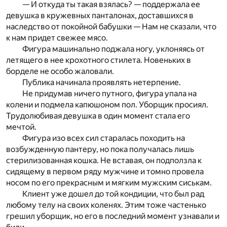
— И откуда ты такая взялась? — поддержала ее
девушка в кружевных панталонах, доставшихся в
наследство от покойной бабушки — Нам не сказали, что
к нам придет свежее мясо.
Фигура машинально поджала ногу, уклоняясь от
летящего в нее крохотного стилета. Новеньких в
борделе не особо жаловали.
Публика начинала проявлять нетерпение.
Не придумав ничего путного, фигура упала на
колени и подмела капюшоном пол. Уборщик просиял.
Трудолюбивая девушка в один момент стала его
мечтой.
Фигура изо всех сил старалась походить на
возбужденную пантеру, но пока получалась лишь
стерилизованная кошка. Не вставая, он подползла к
сидящему в первом ряду мужчине и томно провела
носом по его прекрасным и мягким мужским сиськам.
Клиент уже дошел до той кондиции, что был рад
любому телу на своих коленях. Этим тоже частенько
грешил уборщик, но его в последний момент узнавали и