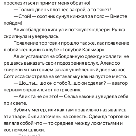
прослезиться и примет меня обратно!
— Только дверь плотнее закрой, а то тянет!
— Стой! — охотник сунул кинжал за пояс — Вместе
пойдем!
Авик обалдело кивнул и потянулся к двери. Ручка
скрипнула и увернулась.
Появление торговки прошло так же, как появление
любой женщины в клубе «Голубой Кальмар».
Авик уставился на ободранную одежду коллеги, не
решаясь выказать свои подозрения вслух. Алекс со
свирепым пыхтением зажал ушибленный дверью нос.
Сотлисса смотрела на кетанальку как на пустое место.
— Шо…ты… шо он с тобой…шо он сделал? — аватор
первым оправился от потрясения.
— Авик та не он это! — Селка наконец увидела себя
при свете.
Зубки у мегер, или как там правильно назывались
эти твари, были заточены на совесть. Одежда торговки
являла собой что — то среднее между лохмотьями и
костюмом шлюхи.