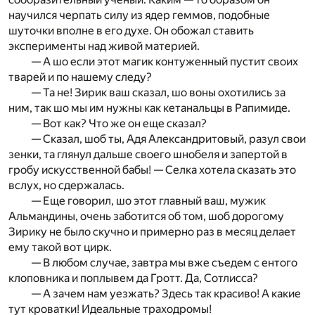
научился черпать силу из ядер геммов, подобные
шуточки вполне в его духе. Он обожал ставить
эксперименты над живой материей.
— А шо если этот магик контуженный пустит своих
тварей и по нашему следу?
— Та не! Зирик ваш сказал, шо воны охотились за
ним, так шо мы им нужны как кетанальцы в Рапимиде.
— Вот как? Что же он еще сказал?
— Сказал, шоб ты, Адя Александритовый, разул свои
зенки, та глянул дальше своего шнобеля и запертой в
гробу искусственной бабы! — Селка хотела сказать это
вслух, но сдержалась.
— Еще говорил, шо этот главный ваш, мужик
Альмандины, очень заботится об том, шоб дорогому
Зирику не было скучно и примерно раз в месяц делает
ему такой вот цирк.
— В любом случае, завтра мы вже съедем с ентого
клоповника и поплывем да Гротт. Да, Сотлисса?
— А зачем нам уезжать? Здесь так красиво! А какие
тут кроватки! Идеальные траходромы!