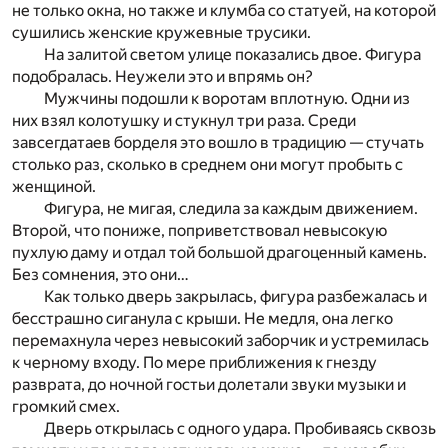
не только окна, но также и клумба со статуей, на которой
сушились женские кружевные трусики.
На залитой светом улице показались двое. Фигура
подобралась. Неужели это и впрямь он?
Мужчины подошли к воротам вплотную. Одни из
них взял колотушку и стукнул три раза. Среди
завсегдатаев борделя это вошло в традицию — стучать
столько раз, сколько в среднем они могут пробыть с
женщиной.
Фигура, не мигая, следила за каждым движением.
Второй, что пониже, поприветствовал невысокую
пухлую даму и отдал той большой драгоценный камень.
Без сомнения, это они…
Как только дверь закрылась, фигура разбежалась и
бесстрашно сиганула с крыши. Не медля, она легко
перемахнула через невысокий заборчик и устремилась
к черному входу. По мере приближения к гнезду
разврата, до ночной гостьи долетали звуки музыки и
громкий смех.
Дверь открылась с одного удара. Пробиваясь сквозь