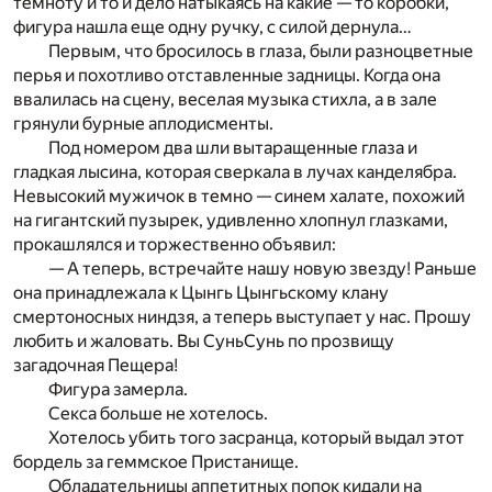
темноту и то и дело натыкаясь на какие — то коробки,
фигура нашла еще одну ручку, с силой дернула…
Первым, что бросилось в глаза, были разноцветные
перья и похотливо отставленные задницы. Когда она
ввалилась на сцену, веселая музыка стихла, а в зале
грянули бурные аплодисменты.
Под номером два шли вытаращенные глаза и
гладкая лысина, которая сверкала в лучах канделябра.
Невысокий мужичок в темно — синем халате, похожий
на гигантский пузырек, удивленно хлопнул глазками,
прокашлялся и торжественно объявил:
— А теперь, встречайте нашу новую звезду! Раньше
она принадлежала к Цынгь Цынгьскому клану
смертоносных ниндзя, а теперь выступает у нас. Прошу
любить и жаловать. Вы СуньСунь по прозвищу
загадочная Пещера!
Фигура замерла.
Секса больше не хотелось.
Хотелось убить того засранца, который выдал этот
бордель за геммское Пристанище.
Обладательницы аппетитных попок кидали на