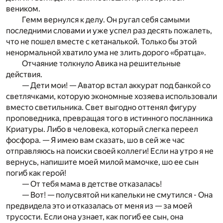
веником.
Гемм вернулся к делу. Он ругал себя самыми
последними словами и уже успел раз десять пожалеть,
что не пошел вместе с кетаналькой. Только бы этой
ненормальной хватило ума не злить дорого «братца».
Отчаяние толкнуло Авика на решительные
действия.
— Дети мои! — Аватор встал аккурат под банкой со
светлячками, которую экономные хозяева использовали
вместо светильника. Свет выгодно оттенял фигуру
проповедника, превращая того в истинного посланника
Криатуры. Либо в человека, который слегка переел
фосфора. — Я имею вам сказать, шо в сей же час
отправляюсь на поиски своей коллеги! Если на утро я не
вернусь, напишите моей милой мамочке, шо ее сын
погиб как герой!
— От тебя мама в детстве отказалась!
— Вот! — полусвятой ни капельки не смутился - Она
предвидела это и отказалась от меня из — за моей
трусости. Если она узнает, как погиб ее сын, она