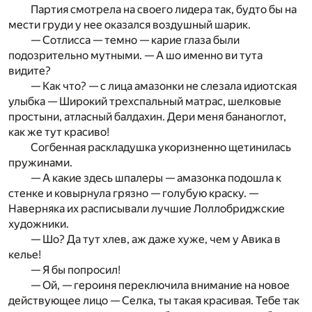
Партия смотрела на своего лидера так, будто бы на
мести груди у нее оказался воздушный шарик.
— Сотлисса — темно — карие глаза были
подозрительно мутными. — А шо именно ви тута
видите?
— Как что? — с лица амазонки не слезала идиотская
улыбка — Широкий трехспальный матрас, шелковые
простыни, атласный балдахин. Дери меня бананоглот,
как же тут красиво!
Согбенная раскладушка укоризненно щетинилась
пружинами.
— А какие здесь шпалеры — амазонка подошла к
стенке и ковырнула грязно — голубую краску. —
Наверняка их расписывали лучшие Лоллобриджские
художники.
— Шо? Да тут хлев, аж даже хуже, чем у Авика в
келье!
— Я бы попросил!
— Ой, — героиня переключила внимание на новое
действующее лицо — Селка, ты такая красивая. Тебе так