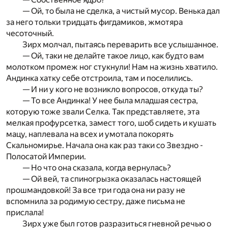
— Ой, то была не сделка, а чистый мусор. Венька дал
за него тольки тридцать фигдамиков, жмотяра
чесоточный.
Зирх молчал, пытаясь переварить все услышанное.
— Ой, таки не делайте такое лицо, как будто вам
молотком промеж ног стукнули! Нам на жизнь хватило.
Андинка хатку себе отстроила, там и поселились.
— И ни у кого не возникло вопросов, откуда ты?
— То все Андинка! У нее была младшая сестра,
которую тоже звали Селка. Так представляете, эта
мелкая профурсетка, замест того, шоб сидеть и кушать
мацу, наплевала на всех и умотала покорять
Скальномирье. Начала она как раз таки со Звездно -
Полосатой Империи.
— Но что она сказала, когда вернулась?
— Ой вей, та спиногрызка оказалась настоящей
прошмандовкой! За все три года она ни разу не
вспомнила за родимую сестру, даже письма не
прислала!
Зирх уже был готов разразиться гневной речью о