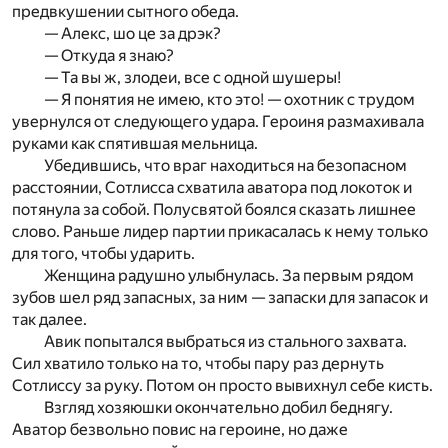
предвкушении сытного обеда.
— Алекс, шо це за дрэк?
— Откуда я знаю?
— Та вы ж, злодеи, все с одной шушеры!
— Я понятия не имею, кто это! — охотник с трудом
увернулся от следующего удара. Героиня размахивала
руками как спятившая мельница.
Убедившись, что враг находиться на безопасном
расстоянии, Сотлисса схватила аватора под локоток и
потянула за собой. Полусвятой боялся сказать лишнее
слово. Раньше лидер партии прикасалась к нему только
для того, чтобы ударить.
Женщина радушно улыбнулась. За первым рядом
зубов шел ряд запасных, за ним — запаски для запасок и
так далее.
Авик попытался выбраться из стального захвата.
Сил хватило только на то, чтобы пару раз дернуть
Сотлиссу за руку. Потом он просто вывихнул себе кисть.
Взгляд хозяюшки окончательно добил беднягу.
Аватор безвольно повис на героине, но даже