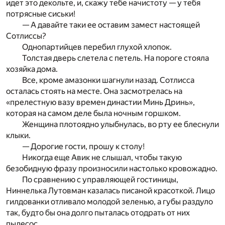
идет это декольте, и, скажу тебе начистоту — у тебя
потрясные сиськи!
— А давайте таки ее оставим замест настоящей
Сотлиссы?
Однопартийцев перебил глухой хлопок.
Толстая дверь слетела с петель. На пороге стояла
хозяйка дома.
Все, кроме амазонки шагнули назад. Сотлисса
осталась стоять на месте. Она засмотрелась на
«прелестную вазу времен династии Минь Дринь»,
которая на самом деле была ночным горшком.
Женщина плотоядно улыбнулась, во рту ее блеснули
клыки.
— Дорогие гости, прошу к столу!
Никогда еще Авик не слышал, чтобы такую
безобидную фразу произносили настолько кровожадно.
По сравнению с управляющей гостиницы,
Ниннелька Лутовман казалась писаной красоткой. Лицо
гилдованки отливало молодой зеленью, а губы раздуло
так, будто бы она долго пыталась отодрать от них
пылесос.