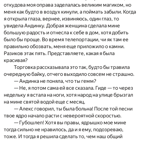
откудова моя оправа заделалась великим магиком, но
меня как будто в воздух кинули, а поймать забыли. Когда
я открыла глаза, вернее, извиняюсь, один глаз, то
увидела Андинку. Добрая женщина сделала мине
большую радость и отнесла к себе в дом, хотя добить
было бы проще. Во время телепортации, чи як там ее
правильно обозвать, меня еще приложило о камни.
Разиков этак пять. Представляете, какая я была
красивая?
Торговка рассказывала это так, будто бы травила
очередную байку, отчего выходило совсем не страшно.
— Андинка не поняла, что ты гемм?
— Не, я потом сама ей все сказала. Гиде — то через
недельку я встала на ноги, хотя народ на улице брызгал
на мине святой водой еще с месяц.
— Алекс говорил, ты была больна! После той песни
твое ядро начало расти с невероятной скоростью.
— Губошлеп! Хотя вы правы, ядрышко мое мине
тогда сильно не нравилось, да и я ему, подозреваю,
тоже. И тогда я решила сделать то, чем наш общий