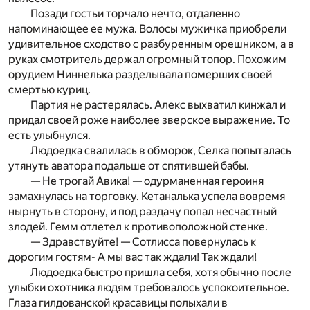
Позади гостьи торчало нечто, отдаленно
напоминающее ее мужа. Волосы мужичка приобрели
удивительное сходство с разбуренным орешником, а в
руках смотритель держал огромный топор. Похожим
орудием Ниннелька разделывала померших своей
смертью куриц.
Партия не растерялась. Алекс выхватил кинжал и
придал своей роже наиболее зверское выражение. То
есть улыбнулся.
Людоедка свалилась в обморок, Селка попыталась
утянуть аватора подальше от спятившей бабы.
— Не трогай Авика! — одурманенная героиня
замахнулась на торговку. Кетаналька успела вовремя
нырнуть в сторону, и под раздачу попал несчастный
злодей. Гемм отлетел к противоположной стенке.
— Здравствуйте! — Сотлисса повернулась к
дорогим гостям- А мы вас так ждали! Так ждали!
Людоедка быстро пришла себя, хотя обычно после
улыбки охотника людям требовалось успокоительное.
Глаза гилдованской красавицы полыхали в