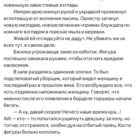
новенькую завистливые взгляды.
Импресарио махнул рукой и украдкой промокнул
вспотевшую от волнения лысину. Оркестр затянул
новую мелодию, новоиспеченная «прима» блуждала по
комнате взглядом в поисках мыла и веревки.
Живой ей отсюда уйти не дадут. Не убивать же их
всех тут, в самом деле.
Бжилка угрожающе занесла хоботок. Фигура
поспешно замахала руками, чтобы отогнать вредное
насекомое.
В зале раздались одинокие хлопки. То был
подслеповатый уборщик, который видел женщину в
последний раз в прошлом веке. Его возбуждало все, что
хоть отдаленно напоминало женщину. Говорят, что
именно после его появления в борделе торшеры начали
бегать.
— А ну, давай скорее! Нечего наше время кра…!
Ай! — кто — то попытался ущипнуть девушку за попу, но
тотчас отстранился, злобно дуя на отбитый палец. Кости
фигуры больно кололись.