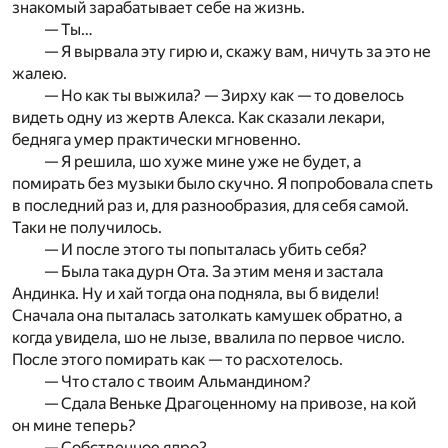
знакомый зарабатывает себе на жизнь.
— Ты…
— Я вырвала эту гирю и, скажу вам, ничуть за это не
жалею.
— Но как ты выжила? — Зирху как — то довелось
видеть одну из жертв Алекса. Как сказали лекари,
бедняга умер практически мгновенно.
— Я решила, шо хуже мине уже не будет, а
помирать без музыки было скучно. Я попробовала спеть
в последний раз и, для разнообразия, для себя самой.
Таки не получилось.
— И после этого ты попыталась убить себя?
— Была така дурн Ота. За этим меня и застала
Андинка. Ну и хай тогда она подняла, вы б видели!
Сначала она пыталась затолкать камушек обратно, а
когда увидела, шо не лызе, ввалила по первое число.
После этого помирать как — то расхотелось.
— Что стало с твоим Альмандином?
— Сдала Веньке Драгоценному на привозе, на кой
он мине теперь?
— Собственное ядро?