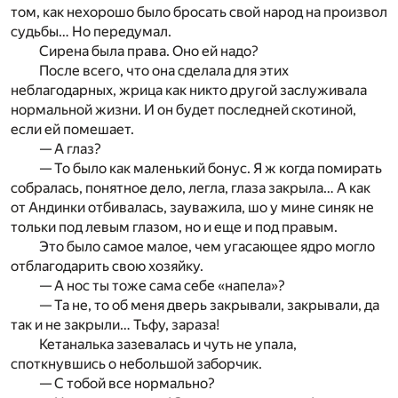
том, как нехорошо было бросать свой народ на произвол
судьбы… Но передумал.
Сирена была права. Оно ей надо?
После всего, что она сделала для этих
неблагодарных, жрица как никто другой заслуживала
нормальной жизни. И он будет последней скотиной,
если ей помешает.
— А глаз?
— То было как маленький бонус. Я ж когда помирать
собралась, понятное дело, легла, глаза закрыла… А как
от Андинки отбивалась, зауважила, шо у мине синяк не
тольки под левым глазом, но и еще и под правым.
Это было самое малое, чем угасающее ядро могло
отблагодарить свою хозяйку.
— А нос ты тоже сама себе «напела»?
— Та не, то об меня дверь закрывали, закрывали, да
так и не закрыли… Тьфу, зараза!
Кетаналька зазевалась и чуть не упала,
споткнувшись о небольшой заборчик.
— С тобой все нормально?