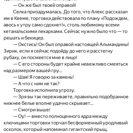
— Он же был твоей оправой!
Селка призадумалась. До того, что Алекс рассказал
им в Кееме, торговка действовала по плану «Подождем,
авось к утру само сдохнет!», столь любимому всеми
кетанальскими лекарками. Сейчас нужно было что — то
решать и бекицер.
— Окстись! Он был оправой настоящей Альмандины!
Зирик, если я сейчас подойду до него и расстегну
рубаху, он посмеется мне в лицо!
— С его стороны будет крайне невежливо смеяться
над размером вашей гру…
— Шая! Я говорю за камень!
— А что с ним не так?
Торговка исполнила угрозу.
— Зря вы так переживаете, правильно подобранное
нижнее белье вполне удачно скрывает…
— Смотри выше!
— Оу! — вместо полноценного ядра между
ключицами торговки торчал бесформенный уродливый
осколок, который напоминал гигантский прыщ.