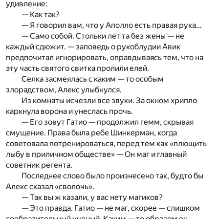
удивление:
— Как так?
— Я говорил вам, что у Аполло есть правая рука…
— Само собой. Стольки лет та без жены — не
каждый сдюжит. — заповедь о рукоблудии Авик
предпочитал игнорировать, оправдываясь тем, что на
эту часть святого свитка пролили елей.
Селка засмеялась с каким — то особым
злорадством, Алекс улыбнулся.
Из комнаты исчезли все звуки. За окном хрипло
каркнула ворона и унеслась прочь.
— Его зовут Гатио — продолжил гемм, скрывая
смущение. Права была ребе Шинкерман, когда
советовала потренироваться, перед тем как «плющить
лыбу в приличном обществе» — Он маг и главный
советник регента.
Последнее слово было произнесено так, будто бы
Алекс сказал «сволочь».
— Так вы ж казали, у вас нету магиков?
— Это правда. Гатио — не маг, скорее — слишком
сообразительный ученый. Каким — то образом он