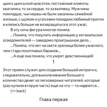
цынгь цынгьской красотки, постоянные клиенты
хватались то за сердце, то за выпивку. Мужчины
помладше, чьи нервы не были закалены семейной
жизнью, с шумом и угрозами покидали любимый притон
и клялись больше не возвращаться в этот ужас.
В эту ночь фигура многое поняла.
…Поняла, что покупать информацию у кетанальских
осведомителей — заведомо проигрышное дело…
…Поняла, что нет на свете зрелища более ужасного,
чем стадо похотливых баранов…
…А еще она поняла, что умрет девственницей!
1
Этот прием служит для создания большей интриги и,
следовательно, для выколачивания большего
количество денег из легковерных читателей, которые
(раз купили вторую часть) еще на что — то надеются…
(<< back)
Глава первая