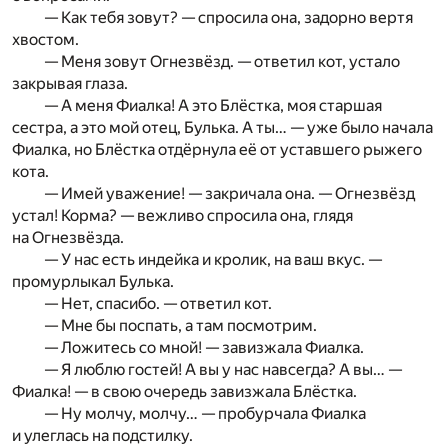
— Как тебя зовут? — спросила она, задорно вертя
хвостом.
— Меня зовут Огнезвёзд. — ответил кот, устало
закрывая глаза.
— А меня Фиалка! А это Блёстка, моя старшая
сестра, а это мой отец, Булька. А ты… — уже было начала
Фиалка, но Блёстка отдёрнула её от уставшего рыжего
кота.
— Имей уважение! — закричала она. — Огнезвёзд
устал! Корма? — вежливо спросила она, глядя
на Огнезвёзда.
— У нас есть индейка и кролик, на ваш вкус. —
промурлыкал Булька.
— Нет, спасибо. — ответил кот.
— Мне бы поспать, а там посмотрим.
— Ложитесь со мной! — завизжала Фиалка.
— Я люблю гостей! А вы у нас навсегда? А вы… —
Фиалка! — в свою очередь завизжала Блёстка.
— Ну молчу, молчу… — пробурчала Фиалка
и улеглась на подстилку.