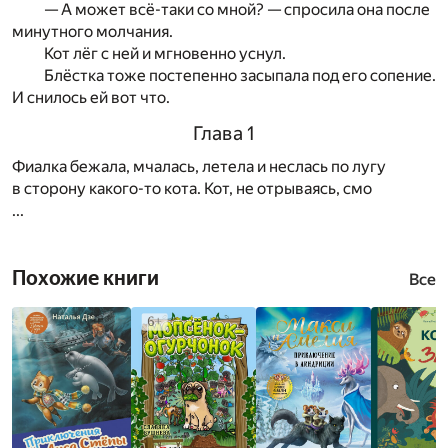
— А может всё-таки со мной? — спросила она после
минутного молчания.
Кот лёг с ней и мгновенно уснул.
Блёстка тоже постепенно засыпала под его сопение.
И снилось ей вот что.
Глава 1
Фиалка бежала, мчалась, летела и неслась по лугу
в сторону какого-то кота. Кот, не отрываясь, смо
...
Похожие книги
Все