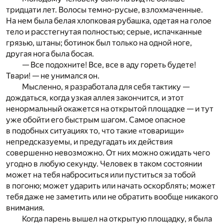
тридцати лет. Волосы темно-русые, взлохмаченные.
На нем была белая хлопковая рубашка, одетая на голое
тело и расстегнутая полностью; серые, испачканные
грязью, штаны; ботинок был только на одной ноге,
другая нога была босая.
— Все подохните! Все, все в аду гореть будете!
Твари! — не унимался он.
Мысленно, я разработала для себя тактику —
дождаться, когда узкая аллея закончится, и этот
ненормальный окажется на открытой площадке — и тут
уже обойти его быстрым шагом. Самое опасное
в подобных ситуациях то, что такие «товарищи»
непредсказуемы, и предугадать их действия
совершенно невозможно. От них можно ожидать чего
угодно в любую секунду. Человек в таком состоянии
может на тебя наброситься или пуститься за тобой
в погоню; может ударить или начать оскорблять; может
тебя даже не заметить или не обратить вообще никакого
внимания.
Когда парень вышел на открытую площадку, я была