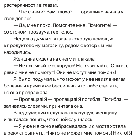
растерянности в глазах.
— Что с вами? Вам плохо? — торопливо начала я
свой допрос.
— Да, мне плохо! Помогите мне! Помогите! —
со стоном прозвучал ее голос.
Недолго думая я вызвала «скорую помощь»
к продуктовому магазину, рядом с которым мы
находились.
Женщина сидела на снегу и плакала:
— Не вызывайте «скорую»! Не вызывайте! Они все
равно мне не помогут! Они не могут мне помочь!
Я, было, подумала, что может у нее неизлечимая
болезнь и врачи уже бессильны что-либо сделать,
но она продолжала:
— Пропащая! Я — пропащая! Я погибла! Погибла! —
заливаясь слезами, причитала она.
В недоумении я слушала плачущую женщину
и пыталась понять, что с ней случилось.
— Я уже и в окно выбрасывалась и с моста хотела
в реку спрыгнуть! Никто не может мне помочь! Никто! Я