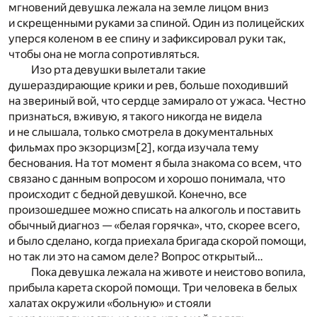
мгновений девушка лежала на земле лицом вниз
и скрещенными руками за спиной. Один из полицейских
уперся коленом в ее спину и зафиксировал руки так,
чтобы она не могла сопротивляться.
Изо рта девушки вылетали такие
душераздирающие крики и рев, больше походивший
на звериный вой, что сердце замирало от ужаса. Честно
признаться, вживую, я такого никогда не видела
и не слышала, только смотрела в документальных
фильмах про экзорцизм
[2]
, когда изучала тему
беснования. На тот момент я была знакома со всем, что
связано с данным вопросом и хорошо понимала, что
происходит с бедной девушкой. Конечно, все
произошедшее можно списать на алкоголь и поставить
обычный диагноз — «белая горячка», что, скорее всего,
и было сделано, когда приехала бригада скорой помощи,
но так ли это на самом деле? Вопрос открытый…
Пока девушка лежала на животе и неистово вопила,
прибыла карета скорой помощи. Три человека в белых
халатах окружили «больную» и стояли