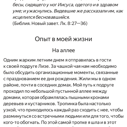
бесы, сидящего у ног Иисуса, одетого и в здравом
уме; и ужаснулись. Видевшие же рассказали им, как
исцелился бесновавшийся.
(Библия. Новый завет. Лк. 8:27—36)
Опыт в моей жизни
На аллее
Одним жарким летним днем я отправилась в гости
к своей подруге Лизе. За чашкой чая нам необходимо
было обсудить организационные моменты, связанные
с празднованием ее дня рождения. Жили мы в одном
районе, почти в соседних домах. Мой путь к подруге
проходил по небольшой пустынной аллее между
домами, которая обрамлялась пышными кронами
деревьев и кустарников. Тропинка была настолько
узкой, что приходилось каждый раз сходить с нее, чтобы
разминуться со встречными людьми или для того, чтобы
кого-то обогнать. По этой самой тропке я шла и в этот