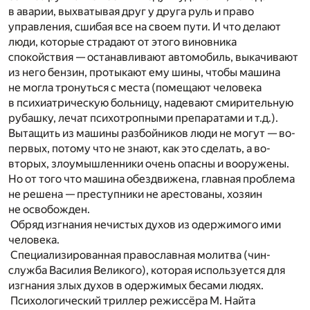
в аварии, выхватывая друг у друга руль и право
управления, сшибая все на своем пути. И что делают
люди, которые страдают от этого виновника
спокойствия — останавливают автомобиль, выкачивают
из него бензин, протыкают ему шины, чтобы машина
не могла тронуться с места (помещают человека
в психиатрическую больницу, надевают смирительную
рубашку, лечат психотропными препаратами и т.д.).
Вытащить из машины разбойников люди не могут — во-
первых, потому что не знают, как это сделать, а во-
вторых, злоумышленники очень опасны и вооружены.
Но от того что машина обездвижена, главная проблема
не решена — преступники не арестованы, хозяин
не освобожден.
Обряд изгнания нечистых духов из одержимого ими
человека.
Специализированная православная молитва (чин-
служба Василия Великого), которая используется для
изгнания злых духов в одержимых бесами людях.
Психологический триллер режиссёра М. Найта