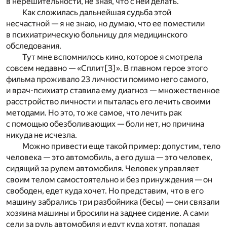
в нерешительности, не зная, что с ней делать.
Как сложилась дальнейшая судьба этой
несчастной — я не знаю, но думаю, что ее поместили
в психиатрическую больницу для медицинского
обследования.
Тут мне вспомнилось кино, которое я смотрела
совсем недавно — «Сплит
[3]
». В главном герое этого
фильма проживало 23 личности помимо него самого,
и врач-психиатр ставила ему диагноз — множественное
расстройство личности и пыталась его лечить своими
методами. Но это, то же самое, что лечить рак
с помощью обезболивающих — боли нет, но причина
никуда не исчезла.
Можно привести еще такой пример: допустим, тело
человека — это автомобиль, а его душа — это человек,
сидящий за рулем автомобиля. Человек управляет
своим телом самостоятельно и без принуждения — он
свободен, едет куда хочет. Но представим, что в его
машину забрались три разбойника (бесы) — они связали
хозяина машины и бросили на заднее сидение. А сами
сели за руль автомобиля и едут куда хотят, попадая