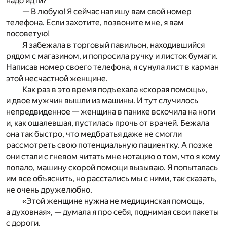
надо идти?
— В любую! Я сейчас напишу вам свой номер
телефона. Если захотите, позвоните мне, я вам
посоветую!
Я забежала в торговый павильон, находившийся
рядом с магазином, и попросила ручку и листок бумаги.
Написав номер своего телефона, я сунула лист в карман
этой несчастной женщине.
Как раз в это время подъехала «скорая помощь»,
и двое мужчин вышли из машины. И тут случилось
непредвиденное — женщина в панике вскочила на ноги
и, как ошалевшая, пустилась прочь от врачей. Бежала
она так быстро, что медбратья даже не смогли
рассмотреть свою потенциальную пациентку. А позже
они стали с гневом читать мне нотацию о том, что я кому
попало, машину скорой помощи вызываю. Я попыталась
им все объяснить, но расстались мы с ними, так сказать,
не очень дружелюбно.
«Этой женщине нужна не медицинская помощь,
а духовная», — думала я про себя, поднимая свои пакеты
с дороги.