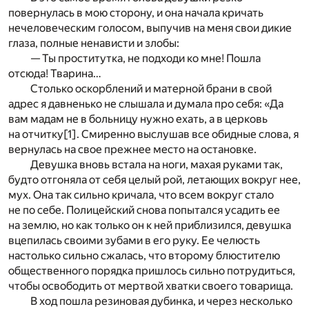
повернулась в мою сторону, и она начала кричать
нечеловеческим голосом, выпучив на меня свои дикие
глаза, полные ненависти и злобы:
— Ты проститутка, не подходи ко мне! Пошла
отсюда! Тварина…
Столько оскорблений и матерной брани в свой
адрес я давненько не слышала и думала про себя: «Да
вам мадам не в больницу нужно ехать, а в церковь
на отчитку
[1]
. Смиренно выслушав все обидные слова, я
вернулась на свое прежнее место на остановке.
Девушка вновь встала на ноги, махая руками так,
будто отгоняла от себя целый рой, летающих вокруг нее,
мух. Она так сильно кричала, что всем вокруг стало
не по себе. Полицейский снова попытался усадить ее
на землю, но как только он к ней приблизился, девушка
вцепилась своими зубами в его руку. Ее челюсть
настолько сильно сжалась, что второму блюстителю
общественного порядка пришлось сильно потрудиться,
чтобы освободить от мертвой хватки своего товарища.
В ход пошла резиновая дубинка, и через несколько