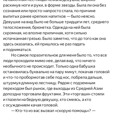
раскинув ноги и руки, в форме звезды. Была ли она без
сознания или просто-напросто спала, по причине
выпитых ранее крепких напитков — было неясно.
Девушке на вид было не больше тридцати лет, среднего
телосложения, брюнетка. Одежда на ней была
скромная, но вполне приличная, хотя сильно
испачканная грязью. Было заметно, что до того как она
здесь оказалась, ей пришлось не раз падать
и подниматься.
Но самое поразительное для меня было то, что все
люди проходили мимо нее, делая вид, что ничего
необычного не происходит. Только одна бабушка
остановилась буквально на пару минут, покачав головой
и что-то пробормотав себе под нос, побрела дальше,
штурмуя длинную лестницу. Рядом с подземным
переходом был рынок, где выходцы из Средней Азии
допоздна торговали фруктами. Эти «торгаши» стояли
и глазели на бедную девушку, кто смеясь, а кто
с осуждением качая головой.
— Кто-то из вас вызвал «скорую помощь»? —