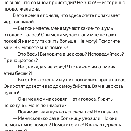
не знаю, что со мной происходит! Не знаю! — истерично
продолжала она.
В это время я поняла, что здесь опять попахивает
чертовщиной.
— Вы понимаете, меня мучают какие-то шумы
в голове, голоса! Они меня мучают, они мне не дают
покоя! Я не могу так жить больше! Не могу! Помогите
мне! Вы можете мне помочь?
— Это бесы! Вы ходите в церковь? Исповедуйтесь?
Причащаетесь?
— Нет, никуда я не хожу! Что нужно им от меня —
этим бесам?!
— Вы от Бога отошли и у них появились права на вас.
Они хотят довести вас до самоубийства. Вам в церковь
нужно!
— Они меня с ума сводят — эти голоса! Я жить
не хочу, вы меня понимаете?
— Понимаю, вам нужно успокоиться! Не плачьте.
— Меня сколько раз в больницу увозили! Но они
не могут мне помочь! Помогите мне! В какую церковь