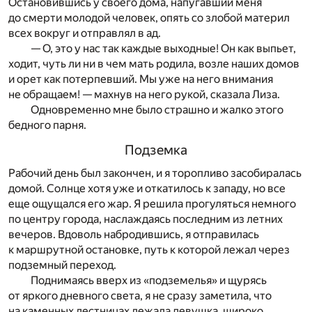
Остановившись у своего дома, напугавший меня
до смерти молодой человек, опять со злобой материл
всех вокруг и отправлял в ад.
— О, это у нас так каждые выходные! Он как выпьет,
ходит, чуть ли ни в чем мать родила, возле наших домов
и орет как потерпевший. Мы уже на него внимания
не обращаем! — махнув на него рукой, сказала Лиза.
Одновременно мне было страшно и жалко этого
бедного парня.
Подземка
Рабочий день был закончен, и я торопливо засобиралась
домой. Солнце хотя уже и откатилось к западу, но все
еще ощущался его жар. Я решила прогуляться немного
по центру города, наслаждаясь последним из летних
вечеров. Вдоволь набродившись, я отправилась
к маршрутной остановке, путь к которой лежал через
подземный переход.
Поднимаясь вверх из «подземелья» и щурясь
от яркого дневного света, я не сразу заметила, что
на каменных лестницах лежала девушка, широко