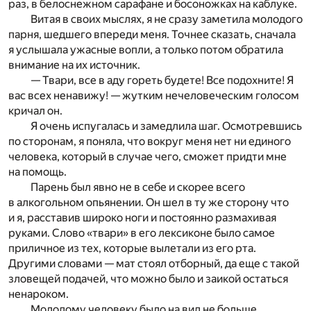
раз, в белоснежном сарафане и босоножках на каблуке.
Витая в своих мыслях, я не сразу заметила молодого
парня, шедшего впереди меня. Точнее сказать, сначала
я услышала ужасные вопли, а только потом обратила
внимание на их источник.
— Твари, все в аду гореть будете! Все подохните! Я
вас всех ненавижу! — жутким нечеловеческим голосом
кричал он.
Я очень испугалась и замедлила шаг. Осмотревшись
по сторонам, я поняла, что вокруг меня нет ни единого
человека, который в случае чего, сможет придти мне
на помощь.
Парень был явно не в себе и скорее всего
в алкогольном опьянении. Он шел в ту же сторону что
и я, расставив широко ноги и постоянно размахивая
руками. Слово «твари» в его лексиконе было самое
приличное из тех, которые вылетали из его рта.
Другими словами — мат стоял отборный, да еще с такой
зловещей подачей, что можно было и заикой остаться
ненароком.
Молодому человеку было на вид не больше