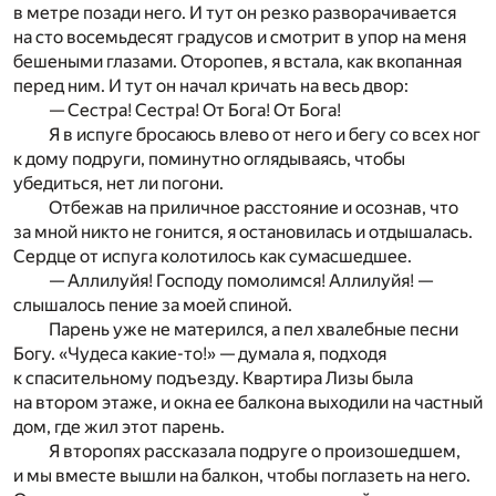
в метре позади него. И тут он резко разворачивается
на сто восемьдесят градусов и смотрит в упор на меня
бешеными глазами. Оторопев, я встала, как вкопанная
перед ним. И тут он начал кричать на весь двор:
— Сестра! Сестра! От Бога! От Бога!
Я в испуге бросаюсь влево от него и бегу со всех ног
к дому подруги, поминутно оглядываясь, чтобы
убедиться, нет ли погони.
Отбежав на приличное расстояние и осознав, что
за мной никто не гонится, я остановилась и отдышалась.
Сердце от испуга колотилось как сумасшедшее.
— Аллилуйя! Господу помолимся! Аллилуйя! —
слышалось пение за моей спиной.
Парень уже не матерился, а пел хвалебные песни
Богу. «Чудеса какие-то!» — думала я, подходя
к спасительному подъезду. Квартира Лизы была
на втором этаже, и окна ее балкона выходили на частный
дом, где жил этот парень.
Я второпях рассказала подруге о произошедшем,
и мы вместе вышли на балкон, чтобы поглазеть на него.