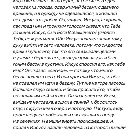
Когда же вышел Он на берег, встретил Его один
человек из города, одержимый бесами с давнего
времени, и в одежду не одевавшийся, и живший
не в доме, а в гробах. Он, увидев Иисуса, вскричал,
пал пред Ним и громким голосом сказал: что Тебе
до меня, Иисус, Сын Бога Всевышнего? умоляю
Тебя, не мучь меня. Ибо Иисус повелел нечистому
духу выйти из сего человека, потому что он долгое
время мучил его, так что его связывали цепями
и узами, сберегая его; но он разрывал узы и был
гоним бесом в пустыни. Иисус спросил его: как тебе
имя? Он сказал: «легион», — потому что много
бесов вошло в него. И они просили Иисуса, чтобы
не повелел им идти в бездну. Тут же на горе паслось
большое стадо свиней; и бесы просили Его, чтобы
позволил им войти в них. Он позволил им. Бесы,
выйдя из человека, вошли в свиней, и бросилось
стадо с крутизны в озеро и потонуло. Пастухи, видя
происшедшее, побежали и рассказали в городе
и в селениях. И вышли видеть происшедшее; и,
придя к Иисусу, нашли человека, из которого вышли