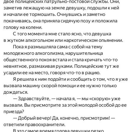
двое полицейских патрульно-постовой службы. Они,
заметив лежащую на земле девушку, подошли к ней
и начали ее тормошить. Очнувшись и заметно
покачиваясь, она приняла сидячую позу и положила
голову на колени.
С того момента мне стало ясно, что девушка
в жутком алкогольном или наркотическом опьянении.
Пока я размышляла сама с собой на тему
молодежного алкоголизма, нарушительница
общественного покоя встала и стала кричать что-то
невнятное, размахивая руками. Полицейские тут же
усадили ее на место, говоря что-то в рацию.
Я решила к ним подойти и сообщить о том, что я уже
вызвала машину скорой помощи и ее нужно только
дождаться.
— Здравствуйте, — начала я, — мы «скорую» уже
вызвали. Вы присмотрите за этой молодой особой до ее
приезда?
— Добрый вечер! Да, конечно, присмотрим! —
ответили правоохранители.
В это самое время голова девушки резко