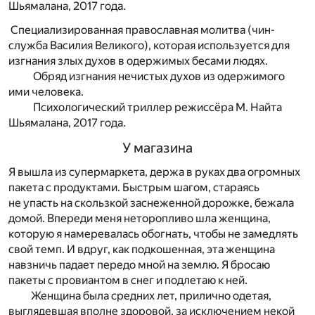
Шьямалана, 2017 года.
Специализированная православная молитва (чин-
служба Василия Великого), которая используется для
изгнания злых духов в одержимых бесами людях.
Обряд изгнания нечистых духов из одержимого
ими человека.
Психологический триллер режиссёра М. Найта
Шьямалана, 2017 года.
У магазина
Я вышла из супермаркета, держа в руках два огромных
пакета с продуктами. Быстрым шагом, стараясь
не упасть на скользкой заснеженной дорожке, бежала
домой. Впереди меня неторопливо шла женщина,
которую я намеревалась обогнать, чтобы не замедлять
свой темп. И вдруг, как подкошенная, эта женщина
навзничь падает передо мной на землю. Я бросаю
пакеты с провиантом в снег и подлетаю к ней.
Женщина была средних лет, прилично одетая,
выглядевшая вполне здоровой, за исключением некой