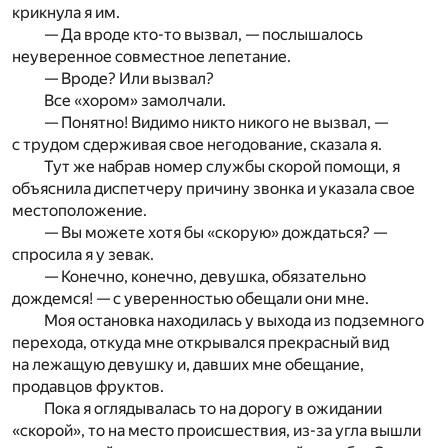
крикнула я им.
— Да вроде кто-то вызвал, — послышалось
неуверенное совместное лепетание.
— Вроде? Или вызвал?
Все «хором» замолчали.
— Понятно! Видимо никто никого не вызвал, —
с трудом сдерживая свое негодование, сказала я.
Тут же набрав номер службы скорой помощи, я
объяснила диспетчеру причину звонка и указала свое
местоположение.
— Вы можете хотя бы «скорую» дождаться? —
спросила я у зевак.
— Конечно, конечно, девушка, обязательно
дождемся! — с уверенностью обещали они мне.
Моя остановка находилась у выхода из подземного
перехода, откуда мне открывался прекрасный вид
на лежащую девушку и, давших мне обещание,
продавцов фруктов.
Пока я оглядывалась то на дорогу в ожидании
«скорой», то на место происшествия, из-за угла вышли