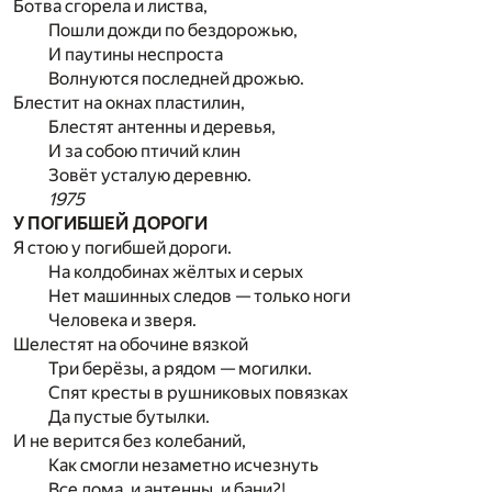
Ботва сгорела и листва,
Пошли дожди по бездорожью,
И паутины неспроста
Волнуются последней дрожью.
Блестит на окнах пластилин,
Блестят антенны и деревья,
И за собою птичий клин
Зовёт усталую деревню.
1975
У ПОГИБШЕЙ ДОРОГИ
Я стою у погибшей дороги.
На колдобинах жёлтых и серых
Нет машинных следов — только ноги
Человека и зверя.
Шелестят на обочине вязкой
Три берёзы, а рядом — могилки.
Спят кресты в рушниковых повязках
Да пустые бутылки.
И не верится без колебаний,
Как смогли незаметно исчезнуть
Все дома, и антенны, и бани?!