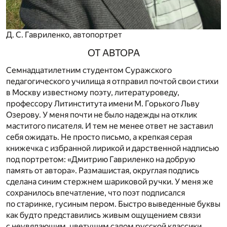
Д. С. Гавриленко, автопортрет
ОТ АВТОРА
Семнадцатилетним студентом Суражского
педагогического училища я отправил почтой свои стихи
в Москву известному поэту, литературоведу,
профессору Литинститута имени М. Горького Льву
Озерову. У меня почти не было надежды на отклик
маститого писателя. И тем не менее ответ не заставил
себя ожидать. Не просто письмо, а крепкая серая
книжечка с избранной лирикой и дарственной надписью
под портретом: «Дмитрию Гавриленко на добрую
память от автора». Размашистая, округлая подпись
сделана синим стержнем шариковой ручки. У меня же
сохранилось впечатление, что поэт подписался
по старинке, гусиным пером. Быстро выведенные буквы
как будто представились живым ощущением связи
с неувядающим, цветущим садом русской классики.