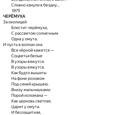
Словно канули в бездну…
1975
ЧЕРЁМУХА
За околицей
Блестит черёмуха,
С рассветом солнечным
Одна у омута.
И пусть в волнах она
Вся чёрной кажется —
Соцветья белые
В узоры вяжутся.
В узоры вяжутся,
Как будто вышиты
На фоне розовом
Под синей крышею.
Внизу мальчишками
Порой изломана —
Как церковь светлая,
Царит у омута.
И беззащитная,