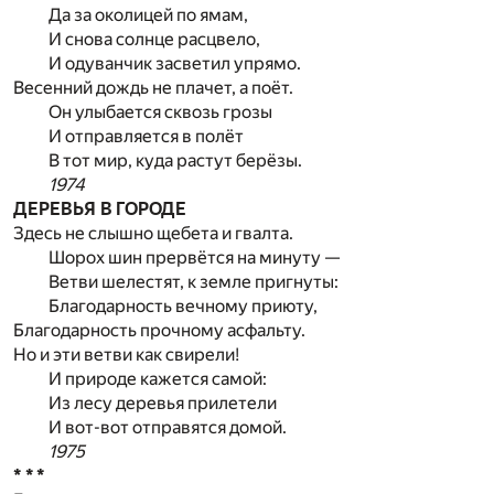
Да за околицей по ямам,
И снова солнце расцвело,
И одуванчик засветил упрямо.
Весенний дождь не плачет, а поёт.
Он улыбается сквозь грозы
И отправляется в полёт
В тот мир, куда растут берёзы.
1974
ДЕРЕВЬЯ В ГОРОДЕ
Здесь не слышно щебета и гвалта.
Шорох шин прервётся на минуту —
Ветви шелестят, к земле пригнуты:
Благодарность вечному приюту,
Благодарность прочному асфальту.
Но и эти ветви как свирели!
И природе кажется самой:
Из лесу деревья прилетели
И вот-вот отправятся домой.
1975
* * *