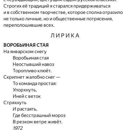
Строгих её традиций я старался придерживаться
и в собственном творчестве, которое сполна отразило
не только личные, но и общественные потрясения,
переполошившие всех.
Л И Р И К А
ВОРОБЬИНАЯ СТАЯ
На январском снегу
Воробьиная стая
Неостывший навоз
Торопливо клюёт.
Скрипнет жалобно снег —
То команда простая:
Упорхнуть,
Иней с веток
Стряхнуть
И растаять,
Где бесстрашный мороз
В резком ветре живёт.
1972