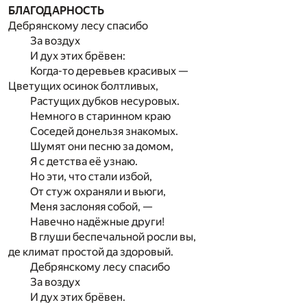
БЛАГОДАРНОСТЬ
Дебрянскому лесу спасибо
За воздух
И дух этих брёвен:
Когда-то деревьев красивых —
Цветущих осинок болтливых,
Растущих дубков несуровых.
Немного в старинном краю
Соседей донельзя знакомых.
Шумят они песню за домом,
Я с детства её узнаю.
Но эти, что стали избой,
От стуж охраняли и вьюги,
Меня заслоняя собой, —
Навечно надёжные други!
В глуши беспечальной росли вы,
де климат простой да здоровый.
Дебрянскому лесу спасибо
За воздух
И дух этих брёвен.