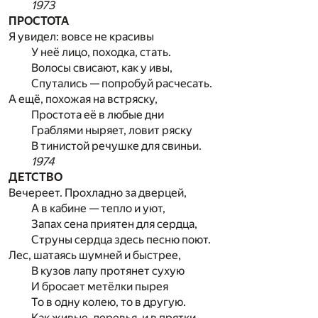
1973
ПРОСТОТА
Я увидел: вовсе не красивы
У неё лицо, походка, стать.
Волосы свисают, как у ивы,
Спутались — попробуй расчесать.
А ещё, похожая на встряску,
Простота её в любые дни
Граблями ныряет, ловит ряску
В тинистой речушке для свиньи.
1974
ДЕТСТВО
Вечереет. Прохладно за дверцей,
А в кабине — тепло и уют,
Запах сена приятен для сердца,
Струны сердца здесь песню поют.
Лес, шатаясь шумней и быстрее,
В кузов лапу протянет сухую
И бросает метёлки пырея
То в одну колею, то в другую.
Как живые, деревья, и в прятки