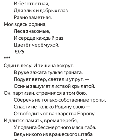
И безответная,
Для злых и добрых глаз
Равно заметная.
Моя здесь родина,
Леса знакомые,
И сердце каждый раз
Цветёт черёмухой.
1975
***
Один в лесу. И тишина вокруг.
В руке зажата гулкая граната.
Подует ветер, светел и упруг, —
Осины зашумят листвой крылатой.
Он, партизан, стремился в том бою,
Сберечь не только собственные тропы,
Спасти не только Родину свою —
Освободить от варварства Европу.
И длится память, время теребя,
У подвига бессмертного масштаба.
Ведь никого из вражеского штаба