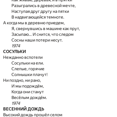
Разыгрались в древесной мечте,
Наступая друг другу на пятки
В надвигающейся темноте.
А когда мы в деревню приедем,
Я, свернувшись в машине как прут,
Засыпаю… И снится, что следом
Сосны наши потери несут.
1974
СОСУЛЬКИ
Нежданно вспотели
Сосульки на ели.
Слепые, горячие
Солнышки плачут!
Ни поздно, ни рано,
И мы подождём,
Когда они станут
Весёлым дождём.
1974
ВЕСЕННИЙ ДОЖДЬ
Высокий дождь прошёл селом