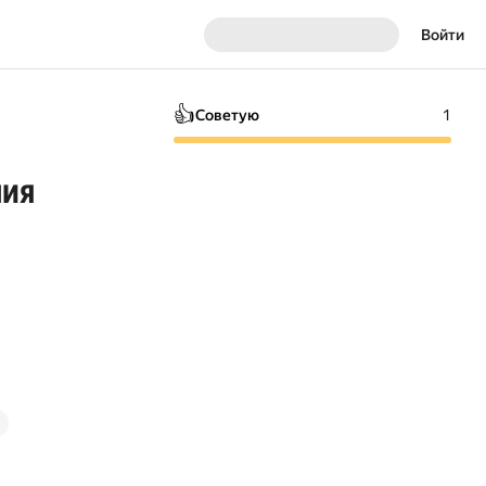
Войти
👍
Советую
1
ния