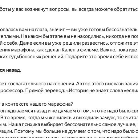
аботы у вас возникнут вопросы, вы всегда можете обратитьс
 попалась вам на глаза, значит — вы уже готовы бессознател
еплыми. На каком бы этапе вы не находились, никогда не по
 с себя. Даже если вы уже решили развестись, отложите э
ния марафона, как сделал Калеп в фильме. Важно, пока иде
ких судьбоносных решений. Подарите это время себе и сво
ся назад.
ает сослагательного наклонения. Автор этого высказывания
рофессор. Прямой перевод: «История не знает слова «если
т в контексте нашего марафона?
оглядываемся назад и не думаем о том, что не надо было с
 В то время, когда мы женились и выходили замуж, то счит
ым. Наша психика выбирает бессознательно самое лучшее,
туации. Поэтому мы больше не думаем о том, что надо было 
тратим свое время и силы на сожаления, а начинаем работа