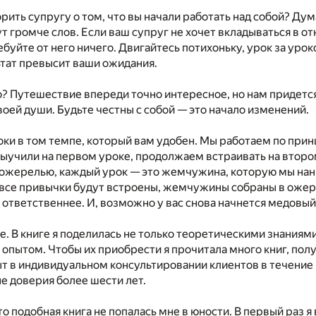
рить супругу о том, что вы начали работать над собой? Дум
т громче слов. Если ваш супруг не хочет вкладываться в от
ебуйте от него ничего. Двигайтесь потихоньку, урок за урок
ьтат превысит ваши ожидания.
о? Путешествие впереди точно интересное, но нам придетс
воей души. Будьте честны с собой — это начало изменений.
ки в том темпе, который вам удобен. Мы работаем по при
 выучили на первом уроке, продолжаем встраивать на втором
ожерелью, каждый урок — это жемчужина, которую мы нани
 все привычки будут встроены, жемчужины собраны в ожер
 ответственнее. И, возможно у вас снова начнется медовый
е. В книге я поделилась не только теоретическими знаниями
 опытом. Чтобы их приобрести я прочитала много книг, пол
ыт в индивидуальном консультировании клиентов в течение 
е доверия более шести лет.
то подобная книга не попалась мне в юности. В первый раз 