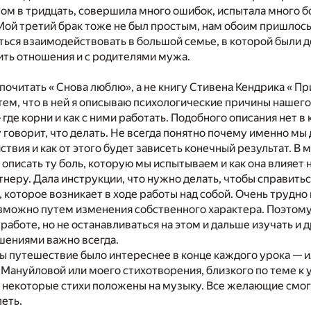
отом в тридцать, совершила много ошибок, испытала много б
Мой третий брак тоже не был простым, нам обоим пришлось
ься взаимодействовать в большой семье, в которой были д
ить отношения и с родителями мужа.
почитать « Снова люблю», а не книгу Стивена Кендрика « П
тем, что в ней я описываю психологические причины нашего
где корни и как с ними работать. Подобного описания нет в
у говорит, что делать. Не всегда понятно почему именно м
твия и как от этого будет зависеть конечный результат. В м
 описать ту боль, которую мы испытываем и как она влияет
тнеру. Дала инструкции, что нужно делать, чтобы справить
 которое возникает в ходе работы над собой. Очень трудн
озможно путем изменения собственного характера. Поэтому
 работе, но не останавливаться на этом и дальше изучать и 
шениями важно всегда.
бы путешествие было интереснее в конце каждого урока — 
Мануйловой или моего стихотворения, близкого по теме к у
ак некоторые стихи положены на музыку. Все желающие смог
петь.