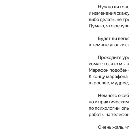
Нужно ли гово
и изменения скажу
либо делать, не тр
Думаю, что резул
Будет ли легк
в темные уголки с
Проходите уро
кома»: то, что мы
Марафон подобен 
К концу марафона
взрослее, мудрее,
Немного о себ
но и практическим
по психологии, оп
работы на телефон
Очень жаль, ч