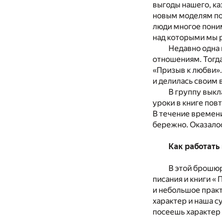
выгоды нашего, ка
новым моделям по
люди многое поним
над которыми мы 
Недавно одна
отношениям. Тогда
«Призыв к любви».
и делилась своим 
В группу выкл
уроки в книге пов
В течение времени
бережно. Оказалос
Как работать
В этой брошюр
писания и книги «
и небольшое практ
характер и наша с
посеешь характер