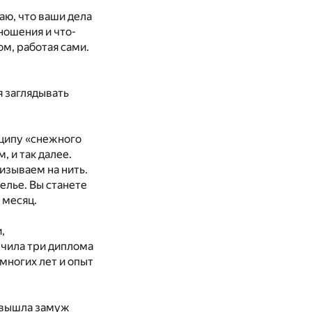
аю, что ваши дела
ношения и что-
ом, работая сами.
я заглядывать
нципу «снежного
, и так далее.
зываем на нить.
елье. Вы станете
 месяц.
,
учила три диплома
многих лет и опыт
я вышла замуж