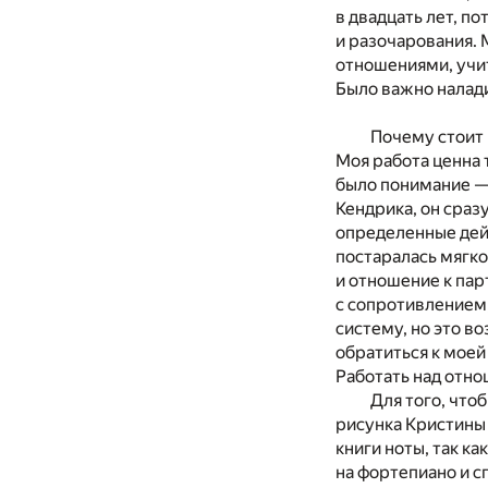
в двадцать лет, п
и разочарования. 
отношениями, учит
Было важно налад
Почему стоит 
Моя работа ценна 
было понимание — 
Кендрика, он сраз
определенные дейс
постаралась мягко
и отношение к пар
с сопротивлением,
систему, но это в
обратиться к моей
Работать над отно
Для того, что
рисунка Кристины 
книги ноты, так к
на фортепиано и с