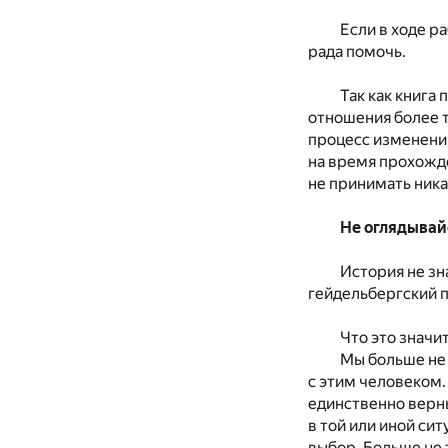
Если в ходе р
рада помочь.
Так как книга
отношения более т
процесс изменений
на время прохожде
не принимать ника
Не оглядывай
История не зн
гейдельбергский п
Что это значи
Мы больше не 
с этим человеком.
единственно верн
в той или иной си
выбор. Больше не 