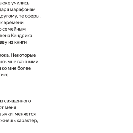
также учились
одаря марафонам
другому, те сферы,
к времени.
по семейным
ивена Кендрика
аву из книги
урока. Некоторые
лись мне важными.
 ко мне более
тике.
из священного
от меня
вычки, меняется
пожнешь характер,