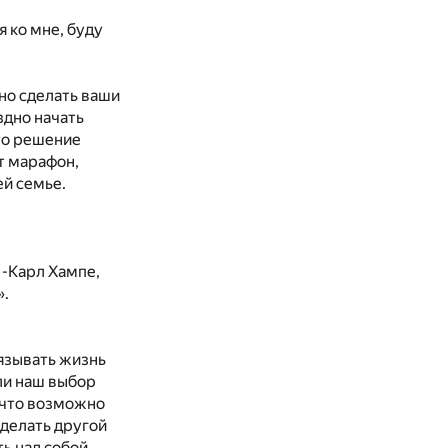
я ко мне, буду
ьно сделать ваши
здно начать
то решение
т марафон,
ей семье.
 -Карл Хампе,
».
вязывать жизнь
али наш выбор
 что возможно
сделать другой
ть над собой