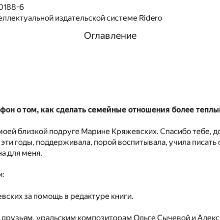
0188-6
еллектуальной издательской системе Ridero
Оглавление
фон о том, как сделать семейные отношения более теплы
оей близкой подруге Марине Кряжевских. Спасибо тебе, до
 эти годы, поддерживала, порой воспитывала, учила писать 
а для меня.
и:
ских за помощь в редактуре книги.
 друзьям, уральским композиторам Ольге Сычевой и Алек