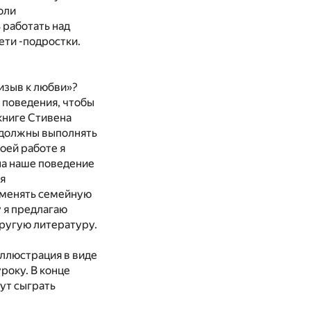
оли
 работать над
ети -подростки.
ризыв к любви»?
 поведения, чтобы
 книге Стивена
ы должны выполнять
оей работе я
 на наше поведение
ся
о менять семейную
 я предлагаю
другую литературу.
иллюстрация в виде
року. В конце
ут сыграть