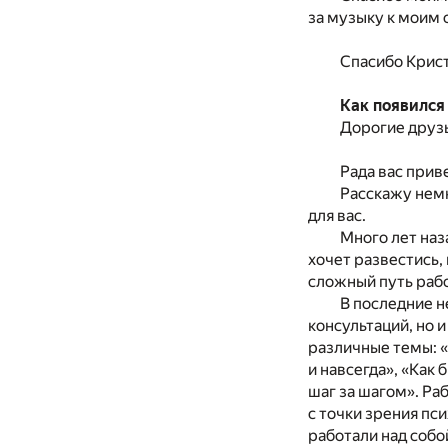
за музыку к моим 
Спасибо Крист
Как появился
Дорогие друзь
Рада вас прив
Расскажу немн
для вас.
Много лет наз
хочет развестись, 
сложный путь рабо
В последние н
консультаций, но 
различные темы: «
и навсегда», «Как 
шаг за шагом». Ра
с точки зрения пси
работали над собо