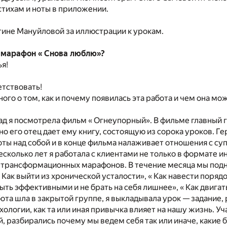
стихам и ноты в приложении.
ине Мануйловой за иллюстрации к урокам.
 марафон « Снова люблю»?
я!
етствовать!
ого о том, как и почему появилась эта работа и чем она мо
ад я посмотрела фильм « Огнеупорный». В фильме главный 
но его отец дает ему книгу, состоящую из сорока уроков. Г
ты над собой и в конце фильма налаживает отношения с су
есколько лет я работала с клиентами не только в формате 
и трансформационных марафонов. В течение месяца мы под
 Как выйти из хронической усталости», « Как навести порядо
быть эффективными и не брать на себя лишнее», « Как двигат
бота шла в закрытой группе, я выкладывала урок — задание,
хологии, как та или иная привычка влияет на нашу жизнь. У
й, разбирались почему мы ведем себя так или иначе, какие