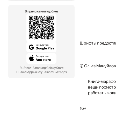
В приложении удобнее
Шрифты предоста
© Ольга Мануйлов
RuStore
·
Samsung Galaxy Store
Huawei AppGallery
·
Xiaomi GetApps
Книга-марафон
вещи посмотри
работать в од
16+