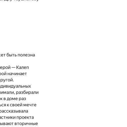
жет быть полезна
герой — Калеп
ерой начинает
пругой.
индивидуальных
нимали, разбирали
к в доме раз
ься к своей мечте
 рассказывала
частники проекта
 бывают вторичные