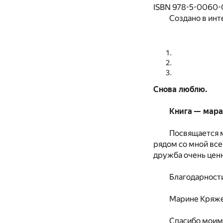
ISBN 978-5-0060-
Создано в инт
Снова люблю.
Книга — мара
Посвящается м
рядом со мной все
дружба очень ценн
Благодарност
Марине Кряжев
Спасибо моим