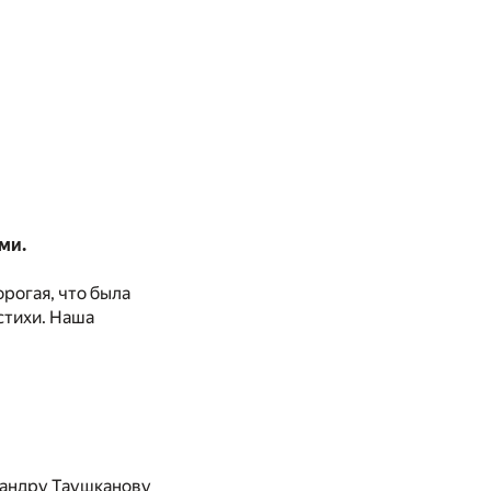
ми.
рогая, что была
стихи. Наша
сандру Таушканову