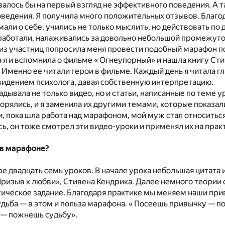
залось бы на первый взгляд не эффективного поведения. А 
ведения. Я получила много положительных отзывов. Благ
али о себе, учились не только мыслить, но действовать по 
работали, налаживались за довольно небольшой промежуто
 из участниц попросила меня провести подобный марафон 
 я и вспомнила о фильме « Огнеупорный» и нашла книгу Ст
 Именно ее читали герои в фильме. Каждый день я читала гл
видением психолога, давая собственную интерпретацию.
адывала не только видео, но и статьи, написанные по теме 
торялись, и я заменила их другими темами, которые показа
, пока шла работа над марафоном, мой муж стал относиться
ь, он тоже смотрел эти видео-уроки и применял их на прак
 в марафоне?
е двадцать семь уроков. В начале урока небольшая цитата 
 Призыв к любви», Стивена Кендрика. Далее немного теории 
ическое задание. Благодаря практике мы меняем наши при
удьба — в этом и польза марафона. « Посеешь привычку — 
 — пожнешь судьбу».