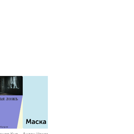
Александр Куприн
Антон Чехов
Вирдижиния Вулф
Александр Куприн