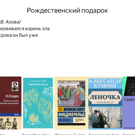
Рождественский подарок
В. Азова)
развивался корень зла.
 срока он был уже
нри
Элизабет фон Арним
Фрэнсис Скотт Фицджеральд
Александр Куприн