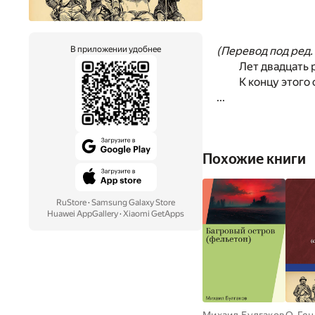
(Перевод под ред. 
В приложении удобнее
Лет двадцать 
К концу этого
...
Похожие книги
RuStore
·
Samsung Galaxy Store
Huawei AppGallery
·
Xiaomi GetApps
Михаил Булгаков
О. Ге