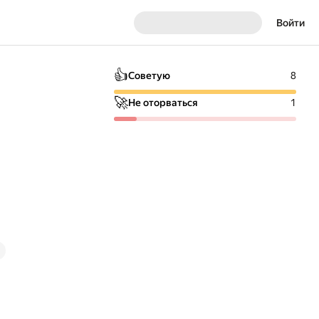
Войти
👍
Советую
8
🚀
Не оторваться
1