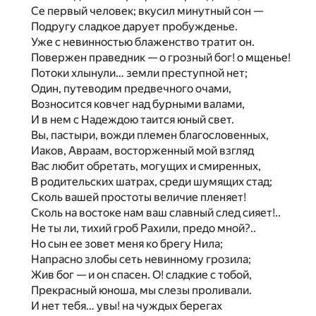
Се первый человек; вкусил минутный сон —
Подругу сладкое дарует пробужденье.
Уже с невинностью блаженство тратит он.
Повержен праведник — о грозный бог! о мщенье!
Потоки хлынули… земли преступной нет;
Один, путеводим предвечного очами,
Возносится ковчег над бурными валами,
И в нем с Надеждою таится юный свет.
Вы, пастыри, вожди племен благословенных,
Иаков, Авраам, восторженный мой взгляд
Вас любит обретать, могущих и смиренных,
В родительских шатрах, среди шумящих стад;
Сколь вашей простоты величие пленяет!
Сколь на востоке нам ваш славный след сияет!..
Не ты ли, тихий гроб Рахили, предо мной?..
Но сын ее зовет меня ко брегу Нила;
Напрасно злобы сеть невинному грозила;
Жив бог — и он спасен. О! сладкие с тобой,
Прекрасный юноша, мы слезы проливали.
И нет тебя… увы! на чуждых берегах