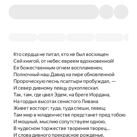
Кто сердца не питал, кто не был восхищен
Сей книгой, от небес евреем вдохновенной!
Ее божественным огнем воспламенен,
Полночный наш Давид на лире обновленной
Пророческую песнь псалтыри пробуждал, —
И север дивному певцу рукоплескал.
Так, там, где цвел Эдем, на бреге Иордана,
На гордых высотах сенистого Ливана
Живет восторг; туда, туда спеши, певец;
Там мир в младенчестве предстанет пред тобою
И мощный, мыслию сопутствуем одною,
В чудесном торжестве творения творец…
И слова дивного прекрасное рожденье,