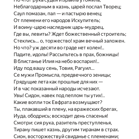
Неблагодарным в казнь, царей послал Творец;
Саул помазан, пал — и пастырю венец;
От племени его народов Искупитель;
И воину-царю наследник царь-мудрец.
Где вы, левиты? Ждет божественный строитель;
Стеклись… о, торжество! храм вечный заложен.
Но что? уж десяти во граде нет колен!..
Падите, идолы! Рассыпьтесь в прах, божницы!
В блистанье Илия на небо воспарил!..
Иду под вашу сень, Товия, Рагуил…
Се мужи Промысла, предвечного зеницы;
Грядущие лета как прошлые для них —
И в час показанный народы исчезают.
Увы! Сидон, навек под пеплом ты утих!..
Какие вопли ток Евфрата возмущают?
Ты, плакавший в плену, на вражеских брегах,
Иуда, ободрись; восходит день спасенья!
Смотри: сия рука, разитель преступленья,
Тирану пишет казнь, другим тиранам в страх.
Сион, восторжествуй свиданье с племенами;