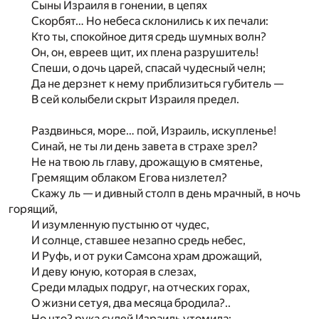
Сыны Израиля в гонении, в цепях
Скорбят… Но небеса склонились к их печали:
Кто ты, спокойное дитя средь шумных волн?
Он, он, евреев щит, их плена разрушитель!
Спеши, о дочь царей, спасай чудесный челн;
Да не дерзнет к нему приблизиться губитель —
В сей колыбели скрыт Израиля предел.
Раздвинься, море… пой, Израиль, искупленье!
Синай, не ты ли день завета в страхе зрел?
Не на твою ль главу, дрожащую в смятенье,
Гремящим облаком Егова низлетел?
Скажу ль — и дивный столп в день мрачный, в ночь
горящий,
И изумленную пустыню от чудес,
И солнце, ставшее незапно средь небес,
И Руфь, и от руки Самсона храм дрожащий,
И деву юную, которая в слезах,
Среди младых подруг, на отческих горах,
О жизни сетуя, два месяца бродила?..
Но что? рука судей Израиль утомила;