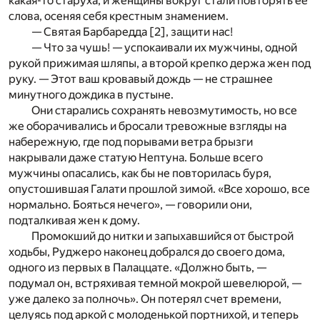
какая-то старуха, и женщины вокруг стали повторять ее
слова, осеняя себя крестным знамением.
— Святая Барбаредда [
2
], защити нас!
— Что за чушь! — успокаивали их мужчины, одной
рукой прижимая шляпы, а второй крепко держа жен под
руку. — Этот ваш кровавый дождь — не страшнее
минутного дождика в пустыне.
Они старались сохранять невозмутимость, но все
же оборачивались и бросали тревожные взгляды на
набережную, где под порывами ветра брызги
накрывали даже статую Нептуна. Больше всего
мужчины опасались, как бы не повторилась буря,
опустошившая Галати прошлой зимой. «Все хорошо, все
нормально. Бояться нечего», — говорили они,
подталкивая жен к дому.
Промокший до нитки и запыхавшийся от быстрой
ходьбы, Руджеро наконец добрался до своего дома,
одного из первых в Палаццате. «Должно быть, —
подумал он, встряхивая темной мокрой шевелюрой, —
уже далеко за полночь». Он потерял счет времени,
целуясь под аркой с молоденькой портнихой, и теперь