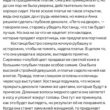
надеть праздничное платье. Она уже примеряла его, но
до сих пор не была уверена, действительно ли оно
хорошо сидит. На ее эскизе платье не такое открытое,
ведь она худая, да и грудь невелика, но мама и Анна
решили сделать глубокое декольте. «Лето на дворе», —
говорили они, стараясь убедить Костанцу, что так будет
лучше. Но она ни за что не нацепит эти накладки,
которые продают корсетницы, как предлагала портниха!
Костанца быстро скинула ночную рубашку и
осторожно, чтобы не помять, надела платье. В целом то,
что она увидела в зеркале, выглядело приятно.
Сиренево-голубой цвет придавал ее светлой коже и
большим голубым глазам особое сияние. Она была
высокой стройной девушкой, и платье сидело на ней как
влитое. Правда, плечи слишком оголены и ключицы
чересчур выступают. Костанца подумала, что можно
прикрыть декольте такими же цветами, которые будут в
прическе. Длинные волосы медного цвета она заплетет
в косу и уложит вокруг головы. Она тут же прикинула,
как это будет выглядеть, но результат ей не понравился.
Когда она станет замужней женщиной, то придумает