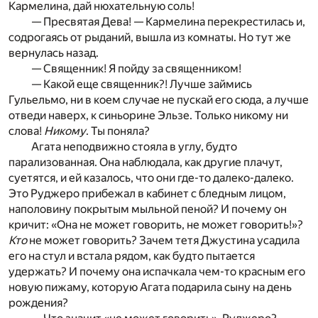
Кармелина, дай нюхательную соль!
— Пресвятая Дева! — Кармелина перекрестилась и,
содрогаясь от рыданий, вышла из комнаты. Но тут же
вернулась назад.
— Священник! Я пойду за священником!
— Какой еще священник?! Лучше займись
Гульельмо, ни в коем случае не пускай его сюда, а лучше
отведи наверх, к синьорине Эльзе. Только никому ни
слова!
Никому
. Ты поняла?
Агата неподвижно стояла в углу, будто
парализованная. Она наблюдала, как другие плачут,
суетятся, и ей казалось, что они где-то далеко-далеко.
Это Руджеро прибежал в кабинет с бледным лицом,
наполовину покрытым мыльной пеной? И почему он
кричит: «Она не может говорить, не может говорить!»?
Кто
не может говорить? Зачем тетя Джустина усадила
его на стул и встала рядом, как будто пытается
удержать? И почему она испачкала чем-то красным его
новую пижаму, которую Агата подарила сыну на день
рождения?