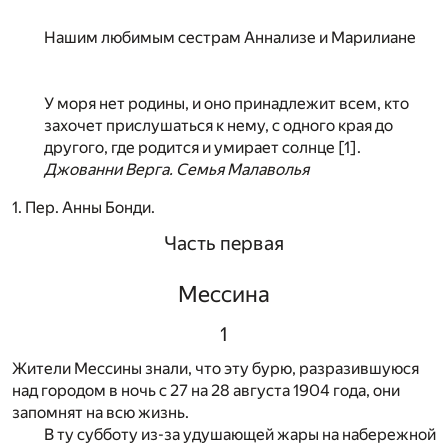
Нашим любимым сестрам Аннализе и Марилиане
У моря нет родины, и оно принадлежит всем, кто
захочет прислушаться к нему, с одного края до
другого, где родится и умирает солнце [
1
].
Джованни Верга. Семья Малаволья
1. Пер. Анны Бонди.
Часть первая
Мессина
1
Жители Мессины знали, что эту бурю, разразившуюся
над городом в ночь с 27 на 28 августа 1904 года, они
запомнят на всю жизнь.
В ту субботу из-за удушающей жары на набережной