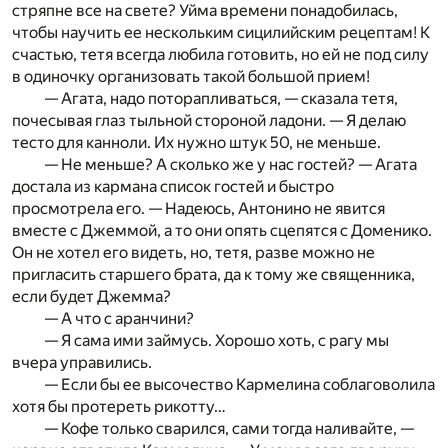
стряпне все на свете? Уйма времени понадобилась,
чтобы научить ее нескольким сицилийским рецептам! К
счастью, тетя всегда любила готовить, но ей не под силу
в одиночку организовать такой большой прием!
— Агата, надо поторапливаться, — сказала тетя,
почесывая глаз тыльной стороной ладони. — Я делаю
тесто для канноли. Их нужно штук 50, не меньше.
— Не меньше? А сколько же у нас гостей? — Агата
достала из кармана список гостей и быстро
просмотрела его. — Надеюсь, Антонино не явится
вместе с Джеммой, а то они опять сцепятся с Доменико.
Он не хотел его видеть, но, тетя, разве можно не
пригласить старшего брата, да к тому же священника,
если будет Джемма?
— А что с аранчини?
— Я сама ими займусь. Хорошо хоть, с рагу мы
вчера управились.
— Если бы ее высочество Кармелина соблаговолила
хотя бы протереть рикотту…
— Кофе только сварился, сами тогда наливайте, —