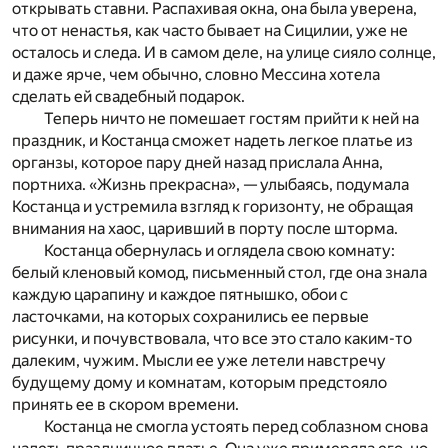
открывать ставни. Распахивая окна, она была уверена,
что от ненастья, как часто бывает на Сицилии, уже не
осталось и следа. И в самом деле, на улице сияло солнце,
и даже ярче, чем обычно, словно Мессина хотела
сделать ей свадебный подарок.
Теперь ничто не помешает гостям прийти к ней на
праздник, и Костанца сможет надеть легкое платье из
органзы, которое пару дней назад прислала Анна,
портниха. «Жизнь прекрасна», — улыбаясь, подумала
Костанца и устремила взгляд к горизонту, не обращая
внимания на хаос, царивший в порту после шторма.
Костанца обернулась и оглядела свою комнату:
белый кленовый комод, письменный стол, где она знала
каждую царапину и каждое пятнышко, обои с
ласточками, на которых сохранились ее первые
рисунки, и почувствовала, что все это стало каким-то
далеким, чужим. Мысли ее уже летели навстречу
будущему дому и комнатам, которым предстояло
принять ее в скором времени.
Костанца не смогла устоять перед соблазном снова