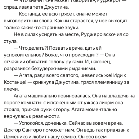
— Что значит «не может говорить», Руджеро? —
спрашивала тетя Джустина.
— Костанца, ее всю трясет, она не может
выговорить ни слова. Как ни старается, у нее выходят
только какие-то странные звуки.
Не в силах усидеть на месте, Руджеро вскочил со
стула.
— Что делать?! Позвать врача, дать ей
успокоительное? Боже, что происходит? — Он в
отчаянии обхватил голову руками. И, наконец,
разразился безудержными рыданиями.
— Агата, ради всего святого, шевелись же! Иди к
Костанце! — крикнула Джустина, тряся племянницу за
плечи.
Агата машинально повиновалась. Она нашла дочь на
пороге комнаты: с искаженным от ужаса лицом она
стояла, прижав руки к горлу. Агата моментально
вернулась к реальности.
— Успокойся, доченька! Сейчас вызовем врача.
Доктор Санторо поможет нам. Он ведь так привязан к
Доменико и любит нашу семью. Он обо всем