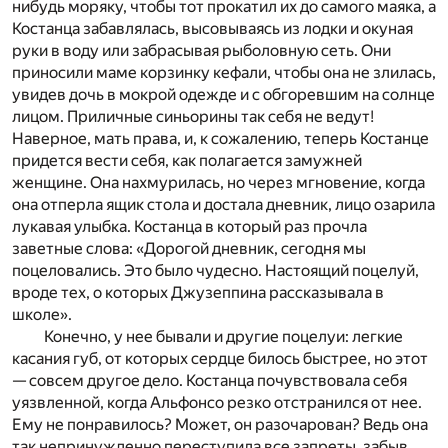
нибудь моряку, чтобы тот прокатил их до самого маяка, а
Костанца забавлялась, высовываясь из лодки и окуная
руки в воду или забрасывая рыболовную сеть. Они
приносили маме корзинку кефали, чтобы она не злилась,
увидев дочь в мокрой одежде и с обгоревшим на солнце
лицом. Приличные синьорины так себя не ведут!
Наверное, мать права, и, к сожалению, теперь Костанце
придется вести себя, как полагается замужней
женщине. Она нахмурилась, но через мгновение, когда
она отперла ящик стола и достала дневник, лицо озарила
лукавая улыбка. Костанца в который раз прочла
заветные слова: «Дорогой дневник, сегодня мы
поцеловались. Это было чудесно. Настоящий поцелуй,
вроде тех, о которых Джузеппина рассказывала в
школе».
Конечно, у нее бывали и другие поцелуи: легкие
касания губ, от которых сердце билось быстрее, но этот
— совсем другое дело. Костанца почувствовала себя
уязвленной, когда Альфонсо резко отстранился от нее.
Ему не понравилось? Может, он разочарован? Ведь она
так непринужденно переступила все запреты, забыв