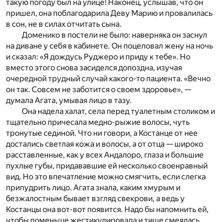
такую погоду был на улице! Наконец, услышав, что он
пришел, она поблагодарила Деву Марию и провалилась
в сон, не в силах отчитать сына.
Доменико в постели не было: наверняка он заснул
на диване у себя в кабинете. Он поцеловал жену на ночь
и сказал: «Я дождусь Руджеро и приду к тебе». Но
вместо этого снова засиделся допоздна, изучая
очередной трудный случай какого-то пациента. «Вечно
он так. Совсем не заботится о своем здоровье», —
думала Агата, умывая лицо в тазу.
Она надела халат, села перед туалетным столиком и
тщательно причесала медно-рыжие волосы, чуть
тронутые сединой. Что ни говори, а Костанце от нее
достались светлая кожа и волосы, а от отца — широко
расставленные, как у всех Андалоро, глаза и большие
пухлые губы, придававшие ей несколько своенравный
вид. Но это впечатление можно смягчить, если слегка
припудрить лицо. Агата знала, каким хмурым и
безжалостным бывает взгляд свекрови, а ведь у
Костанцы она вот-вот появится. Надо бы напомнить ей,
чтобы поменьше жестикулировала и тише смеялась,