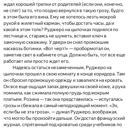
ждал хорошей трепки от родителей (если они, конечно,
не спят) за то, что поздно вернулся в такую грозу, будто
в этом была его вина. Ему не хотелось лезть мокрой
рукой в жилетный карман, чтобы достать часы, да и
какой в этом толк? Руджеро на цыпочках поднялся по
лестнице и, стараясь не шуметь, вставил ключ в
замочную скважину. У двери он снял промокшие
насквозь ботинки. «Вот черт!» — пробормотал он,
заметив свет в кабинете отца. Должно быть, тот все еще
работает или просто ждет его.
Надеясь остаться незамеченным, Руджеро на
цыпочках прошел в свою комнату в конце коридора. Там
он сбросил промокшую одежду и завалился на кровать.
Он все еще ощущал запах девушки на своей коже, а рука
помнила, как сжимала полную грудь под мокрым
платьем. Розина — так она представилась — испугалась
грозы и сбежала в самый неподходящий момент. «Эх,
если бы не эта гроза», — думал Руджеро, воображая,
что могло бы произойти дальше. Он достал французский
журнал, спрятанный под кроватью среди учебников по