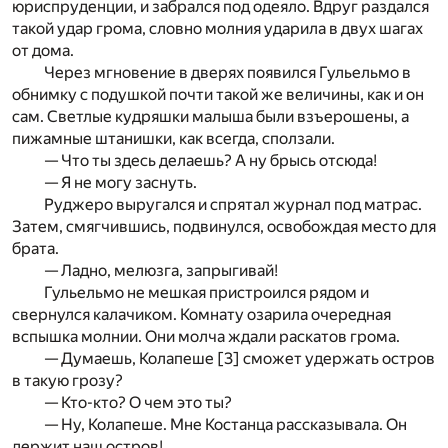
юриспруденции, и забрался под одеяло. Вдруг раздался
такой удар грома, словно молния ударила в двух шагах
от дома.
Через мгновение в дверях появился Гульельмо в
обнимку с подушкой почти такой же величины, как и он
сам. Светлые кудряшки малыша были взъерошены, а
пижамные штанишки, как всегда, сползали.
— Что ты здесь делаешь? А ну брысь отсюда!
— Я не могу заснуть.
Руджеро выругался и спрятал журнал под матрас.
Затем, смягчившись, подвинулся, освобождая место для
брата.
— Ладно, мелюзга, запрыгивай!
Гульельмо не мешкая пристроился рядом и
свернулся калачиком. Комнату озарила очередная
вспышка молнии. Они молча ждали раскатов грома.
— Думаешь, Колапеше [
3
] сможет удержать остров
в такую грозу?
— Кто-кто? О чем это ты?
— Ну, Колапеше. Мне Костанца рассказывала. Он
держит наш остров!