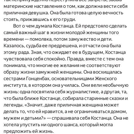
материнские наставления о том, как должна вести себя
приличная девушка. Она была готова целую вечность
стоять, прижавшись к его груди.
Вот о чем думала Костанца. Ей предстояло сделать
самый важный шаг в жизни молодой женщины того
времени — помолвка, потом замужество и дети.
Казалось, судьба ее предрешена, и отчасти она была
этому рада. Зная, что ожидает ее в будущем, Костанца
чувствовала себя спокойно. Правда, вместе с тем она
понимала, что многие ее желания не соответствуют
образу жизни замужней женщины. Она восхищалась
сестрами Гонценбах, основательницами Женского
института, в котором она училась. Они вели необычную
жизнь: одна посвятила себя журналистике, а другая, та,
что была ближе Костанце, собирала старинные сказки и
легенды. «Значит, даже приличная женщина может
делать то, что ей нравится, а не ограничиваться домом,
мужем и детьми?» — спрашивала себя Костанца. Она не
хотела упустить ни одного шанса, который могла
предложить ей жизнь.