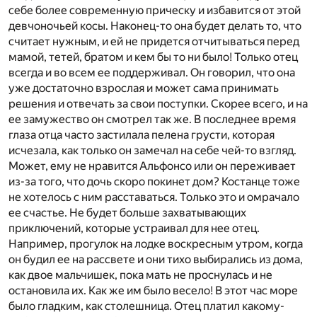
себе более современную прическу и избавится от этой
девчоночьей косы. Наконец-то она будет делать то, что
считает нужным, и ей не придется отчитываться перед
мамой, тетей, братом и кем бы то ни было! Только отец
всегда и во всем ее поддерживал. Он говорил, что она
уже достаточно взрослая и может сама принимать
решения и отвечать за свои поступки. Скорее всего, и на
ее замужество он смотрел так же. В последнее время
глаза отца часто застилала пелена грусти, которая
исчезала, как только он замечал на себе чей-то взгляд.
Может, ему не нравится Альфонсо или он переживает
из-за того, что дочь скоро покинет дом? Костанце тоже
не хотелось с ним расставаться. Только это и омрачало
ее счастье. Не будет больше захватывающих
приключений, которые устраивал для нее отец.
Например, прогулок на лодке воскресным утром, когда
он будил ее на рассвете и они тихо выбирались из дома,
как двое мальчишек, пока мать не проснулась и не
остановила их. Как же им было весело! В этот час море
было гладким, как столешница. Отец платил какому-