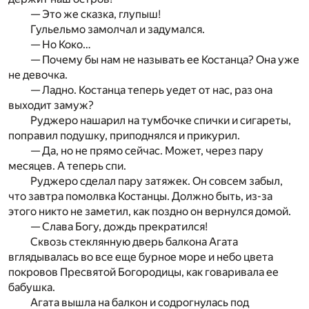
— Это же сказка, глупыш!
Гульельмо замолчал и задумался.
— Но Коко…
— Почему бы нам не называть ее Костанца? Она уже
не девочка.
— Ладно. Костанца теперь уедет от нас, раз она
выходит замуж?
Руджеро нашарил на тумбочке спички и сигареты,
поправил подушку, приподнялся и прикурил.
— Да, но не прямо сейчас. Может, через пару
месяцев. А теперь спи.
Руджеро сделал пару затяжек. Он совсем забыл,
что завтра помолвка Костанцы. Должно быть, из-за
этого никто не заметил, как поздно он вернулся домой.
— Слава Богу, дождь прекратился!
Сквозь стеклянную дверь балкона Агата
вглядывалась во все еще бурное море и небо цвета
покровов Пресвятой Богородицы, как говаривала ее
бабушка.
Агата вышла на балкон и содрогнулась под