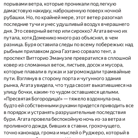
порывами ветра, которые проникали под легкую
дамастовую накидку, наброшенную поверх ночной
рубашки. Но, по крайней мере, этот ветер разогнал
последние тучи и унес удушливый воздух вчерашнего
дня. Это северный ветер или сирокко? Агата вечно их
путала, хотя Доменико много раз объяснял, в чем
разница. Буря оставила следы по всему побережью: над
рыбным прилавком дона Гаэтано сорвало тент, а
проспект Витторио Эмануэле превратился в сплошной
ковер из сломанных веток, листьев, досок и мусора,
которые плавали в лужах и загромождали трамвайные
пути. Взглянув в сторону порта и чугунного здания
рынка, Агата увидела, что туда свозят выкатившиеся на
улицу бочки, каким-то чудом оставшиеся целыми.
«Пресвятая Богородица!» — тяжело вздохнула она,
будто ей собственными руками придется приводить все
в порядок и устранять разрушительные последствия
бури. Агата провела беспокойную ночь из-за ветра и
проливного дождя, бивших в ставни, грохочущего,
точно канонада, грома и мыслей о Руджеро, который в