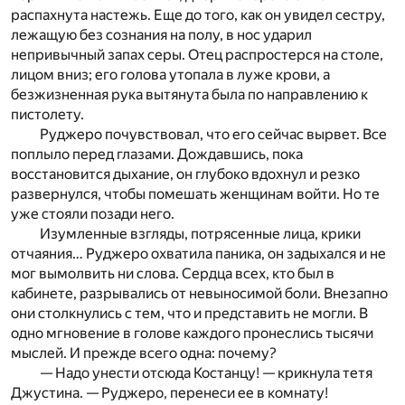
распахнута настежь. Еще до того, как он увидел сестру,
лежащую без сознания на полу, в нос ударил
непривычный запах серы. Отец распростерся на столе,
лицом вниз; его голова утопала в луже крови, а
безжизненная рука вытянута была по направлению к
пистолету.
Руджеро почувствовал, что его сейчас вырвет. Все
поплыло перед глазами. Дождавшись, пока
восстановится дыхание, он глубоко вдохнул и резко
развернулся, чтобы помешать женщинам войти. Но те
уже стояли позади него.
Изумленные взгляды, потрясенные лица, крики
отчаяния… Руджеро охватила паника, он задыхался и не
мог вымолвить ни слова. Сердца всех, кто был в
кабинете, разрывались от невыносимой боли. Внезапно
они столкнулись с тем, что и представить не могли. В
одно мгновение в голове каждого пронеслись тысячи
мыслей. И прежде всего одна: почему?
— Надо унести отсюда Костанцу! — крикнула тетя
Джустина. — Руджеро, перенеси ее в комнату!