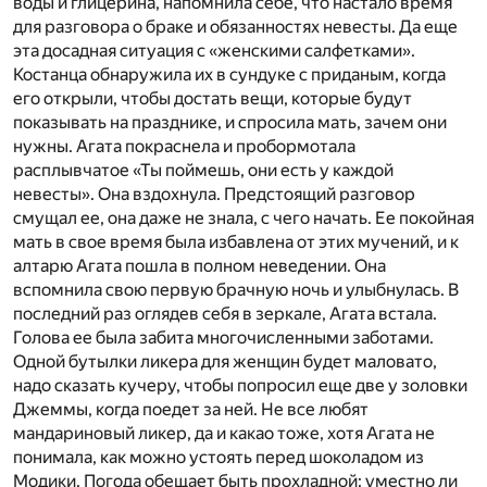
воды и глицерина, напомнила себе, что настало время
для разговора о браке и обязанностях невесты. Да еще
эта досадная ситуация с «женскими салфетками».
Костанца обнаружила их в сундуке с приданым, когда
его открыли, чтобы достать вещи, которые будут
показывать на празднике, и спросила мать, зачем они
нужны. Агата покраснела и пробормотала
расплывчатое «Ты поймешь, они есть у каждой
невесты». Она вздохнула. Предстоящий разговор
смущал ее, она даже не знала, с чего начать. Ее покойная
мать в свое время была избавлена от этих мучений, и к
алтарю Агата пошла в полном неведении. Она
вспомнила свою первую брачную ночь и улыбнулась. В
последний раз оглядев себя в зеркале, Агата встала.
Голова ее была забита многочисленными заботами.
Одной бутылки ликера для женщин будет маловато,
надо сказать кучеру, чтобы попросил еще две у золовки
Джеммы, когда поедет за ней. Не все любят
мандариновый ликер, да и какао тоже, хотя Агата не
понимала, как можно устоять перед шоколадом из
Модики. Погода обещает быть прохладной: уместно ли