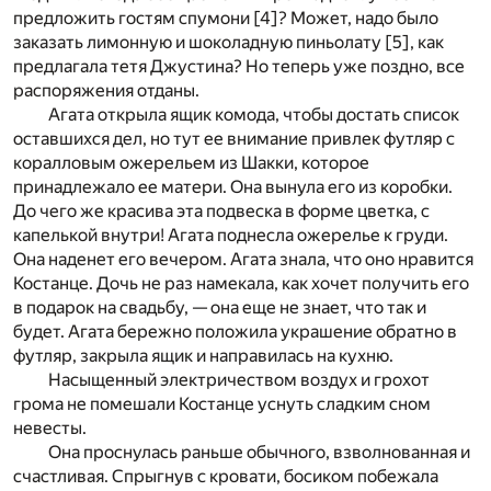
предложить гостям спумони [
4
]? Может, надо было
заказать лимонную и шоколадную пиньолату [
5
], как
предлагала тетя Джустина? Но теперь уже поздно, все
распоряжения отданы.
Агата открыла ящик комода, чтобы достать список
оставшихся дел, но тут ее внимание привлек футляр с
коралловым ожерельем из Шакки, которое
принадлежало ее матери. Она вынула его из коробки.
До чего же красива эта подвеска в форме цветка, с
капелькой внутри! Агата поднесла ожерелье к груди.
Она наденет его вечером. Агата знала, что оно нравится
Костанце. Дочь не раз намекала, как хочет получить его
в подарок на свадьбу, — она еще не знает, что так и
будет. Агата бережно положила украшение обратно в
футляр, закрыла ящик и направилась на кухню.
Насыщенный электричеством воздух и грохот
грома не помешали Костанце уснуть сладким сном
невесты.
Она проснулась раньше обычного, взволнованная и
счастливая. Спрыгнув с кровати, босиком побежала