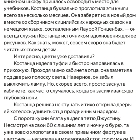
книжном шкафу пришлось освободить место для
учебников. Костанца буквально проглотила эти книги
всего за несколько месяцев. Она заберет их в новый дом
вместе со сборником сицилийских народных сказок на
немецком языке, составленным Лаурой Гонценбах, — он
всегда служил Костанце источником вдохновения для ее
рисунков. Как знать, может, совсем скоро она будет
читать их своим детям.
Интересно, цветы уже доставили?
Костанца надела туфли и быстро направилась в
прихожую. Проходя мимо кабинета отца, она заметила
под дверью полоску света. Наверное, он забыл
выключить лампу. Но, скорее всего, просто заснул в
кабинете, как часто случалось, когда он засиживался до
глубокой ночи.
Костанца решила не стучать и тихо открыла дверь:
ей хотелось удивить отца праздничным нарядом.
С порога кухни Агата увидела тетю Джустину.
Несмотря на свои 60 с лишним лет и ночную бурю, та
уже вовсю хлопотала в своем привычном фартуке в
цветочек — насыпала на мраморный стол горку муки. И