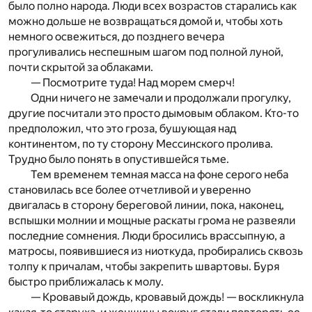
было полно народа. Люди всех возрастов старались как
можно дольше не возвращаться домой и, чтобы хоть
немного освежиться, до позднего вечера
прогуливались неспешным шагом под полной луной,
почти скрытой за облаками.
— Посмотрите туда! Над морем смерч!
Одни ничего не замечали и продолжали прогулку,
другие посчитали это просто дымовым облаком. Кто-то
предположил, что это гроза, бушующая над
континентом, по ту сторону Мессинского пролива.
Трудно было понять в опустившейся тьме.
Тем временем темная масса на фоне серого неба
становилась все более отчетливой и уверенно
двигалась в сторону береговой линии, пока, наконец,
вспышки молнии и мощные раскаты грома не развеяли
последние сомнения. Люди бросились врассыпную, а
матросы, появившиеся из ниоткуда, пробирались сквозь
толпу к причалам, чтобы закрепить швартовы. Буря
быстро приближалась к молу.
— Кровавый дождь, кровавый дождь! — воскликнула