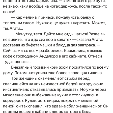
нервно ответила Кармелина. — У меня всего две руки,
не знаю, как я вообще на ногах держусь, после такой-то
ночки!
— Кармелина, принеси, пожалуйста, банку с
топленым салом! Нужно еще цукаты нарезать. Может,
ты, Агата…
— Минутку, тетя. Дайте мне отдышаться! Разве вы
не видите, что я до сих пор в халате? — сказала Агата,
доставая из буфета чашки и блюдца для завтрака. —
Сейчас мы со всем разберемся. Кармелина, я выпью
кофе с господином Андалоро в его кабинете. Отнеси
туда поднос с…
Внезапный громкий крик эхом прокатился по всему
дому. Потом наступила еще более зловещая тишина.
Три женщины окаменели от страха перед
свалившейся на них неизвестной бедой, которую они
инстинктивно отказывались признавать. Но уже через
мгновение они выбежали из кухни и столкнулись в
коридоре с Руджеро; с лицом, покрытым мыльной
пеной, он так спешил, что едва не сбил женщин с ног. Он
первым вошел в кабинет, дверь которого была