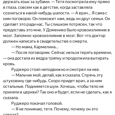
держать язык за зубами. — Тетя посмотрела ему прямо
в глаза, совсем как в детстве, когда заставляла
сознаться в какой-нибудь шалости. — А врач… Я сама с
ним поговорю. Он поможет нам, ведь он друг семьи. Он
сделает это ради нас. Ты слишком потрясен, так что
предоставь это мне. У Доменико было кровоизлияние в
мозг. Запомни: кровоизлияние в мозг. Вот что доктор
должен написать в свидетельстве о смерти.
— Но мама, Кармелина…
— После поговорим. Сейчас нельзя терять времени,
— она достала из ведра тряпку и продолжила вытирать
кровь.
Руджеро стоял неподвижно и смотрел на нее.
— Мальчик мой, делай, как я сказала. Спрячь эту
штуковину где-нибудь. Скоро придет врач, а за ним
остальные. Поднимется шум. Хочешь, чтобы тело не
приняли в церкви? Так оно и будет, если не сделать, как я
сказала.
Руджеро покачал головой.
— Я не понимаю, тетя. Почему, почему он это
сделал?