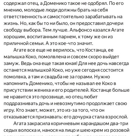
содержал отец, а Доменико такое не одобрял. По его
мнению, молодые люди должны брать на себя
ответственность и самостоятельно зарабатывать на
жизнь. Но, как бы то ни было, он предоставил дочери
свободу выбора. Тем лучше. Альфонсо казался Агате
хорошим, воспитанным парнем, к тому же он из
приличной семьи. А это кое-что значит.
Агате все еще не верилось, что Костанца, ее
малышка Коко, помолвлена и совсем скоро выйдет
замуж. Ведь она еще такая юная! Для нее дочь навсегда
останется малышкой Коко, но уже сегодня состоится
помолвка, а там и свадьба не за горами. Нужно
напомнить Доменико, чтобы не называл ее Коко в
присутствии жениха и его родителей. Костанце больше
не нравится это прозвище, но отец любит
поддразнивать дочь и невозмутимо продолжает свою
игру. Кто знает, может, это из-за того, что он
отказывается признавать: его дочурка стала взрослой.
Агата закрасила коричневым карандашом два-три
седых волоска и, нанося на лицо и шею крем из розовой