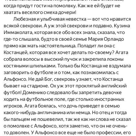
когда придут гости на помолвку. Как же ей будет не
хватать веселого смеха дочери!
Любезная и улыбчивая невестка — вот что нравится
всякой свекрови. А уж этой свекрови и подавно. Кузина
Иммаколата, которая все обо всех знала, сказала, что
где-то слышала, будто в своей семье Мария Орландо
прямо как мать настоятельница. Поладит ли она с
Костанцей, которая все хочет делать по-своему? Агата
собрала волосы в высокий пучок и закрепила локоны
костяными шпильками. Только бы Костанца не вздумала
заговорить о футболе и о том, как познакомилась с
Альфонсо. Не дай Бог, свекровь узнает, что Костанца
бывает на стадионе. Ох уж этот проклятый английский
футбол! Доменико следовало бы запретить девочке
ходить на футбольное поле, где столько иностранных
игроков. Агата боялась, что дочь приведет в семью
какого-нибудь англичанина или немца. Но отец и тогда
бы пальцем не пошевелил, так же как ни слова не сказал
о помолвке с Альфонсо, хотя заметно, что он не очень-
то доволен. У Альфонсо все еще не было профессии, его