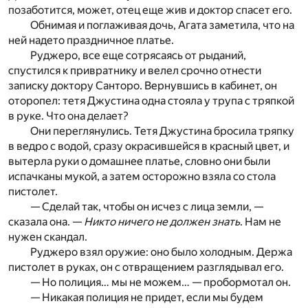
позаботится, может, отец еще жив и доктор спасет его.
Обнимая и поглаживая дочь, Агата заметила, что на
ней надето праздничное платье.
Руджеро, все еще сотрясаясь от рыданий,
спустился к привратнику и велел срочно отнести
записку доктору Санторо. Вернувшись в кабинет, он
оторопел: тетя Джустина одна стояла у трупа с тряпкой
в руке. Что она делает?
Они переглянулись. Тетя Джустина бросила тряпку
в ведро с водой, сразу окрасившейся в красный цвет, и
вытерла руки о домашнее платье, словно они были
испачканы мукой, а затем осторожно взяла со стола
пистолет.
— Сделай так, чтобы он исчез с лица земли, —
сказала она. —
Никто ничего не должен знать
. Нам не
нужен скандал.
Руджеро взял оружие: оно было холодным. Держа
пистолет в руках, он с отвращением разглядывал его.
— Но полиция… мы не можем… — пробормотал он.
— Никакая полиция не придет, если мы будем