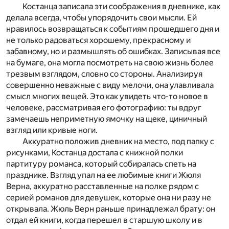
Костанца записала эти соображения в дневнике, как
делала всегда, чтобы упорядочить свои мысли. Ей
нравилось возвращаться к событиям прошедшего дня и
не только радоваться хорошему, прекрасному и
забавному, но и размышлять об ошибках. Записывая все
на бумаге, она могла посмотреть на свою жизнь более
трезвым взглядом, словно со стороны. Анализируя
совершенно неважные с виду мелочи, она улавливала
смысл многих вещей. Это как увидеть что-то новое в
человеке, рассматривая его фотографию: ты вдруг
замечаешь неприметную ямочку на щеке, циничный
взгляд или кривые ноги.
Аккуратно положив дневник на место, под папку с
рисунками, Костанца достала с книжной полки
партитуру романса, который собиралась спеть на
празднике. Взгляд упал на ее любимые книги Жюля
Верна, аккуратно расставленные на полке рядом с
серией романов для девушек, которые она ни разу не
открывала. Жюль Верн раньше принадлежал брату: он
отдал ей книги, когда перешел в старшую школу и в