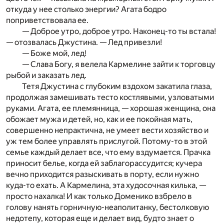
откуда у нее столько энергии? Агата бодро
поприветствовала ее.
— Доброе утро, доброе утро. Наконец-то ты встала!
— отозвалась Джустина. — Лед привезли!
— Боже мой, лед!
— Слава Богу, я велела Кармелине зайти к торговцу
рыбой и заказать лед.
Тетя Джустина с глубоким вздохом закатила глаза,
продолжая замешивать тесто костлявыми, узловатыми
руками. Агата, ее племянница, — хорошая женщина, она
обожает мужа и детей, но, как и ее покойная мать,
совершенно непрактична, не умеет вести хозяйство и
уж тем более управлять прислугой. Потому-то в этой
семье каждый делает все, что ему вздумается. Прачка
приносит белье, когда ей заблагорассудится; кучера
вечно приходится разыскивать в порту, если нужно
куда-то ехать. А Кармелина, эта худосочная килька, —
просто нахалка! И как только Доменико взбрело в
голову нанять горничную-неаполитанку, бестолковую
недотепу, которая еще и делает вид, будто знает о