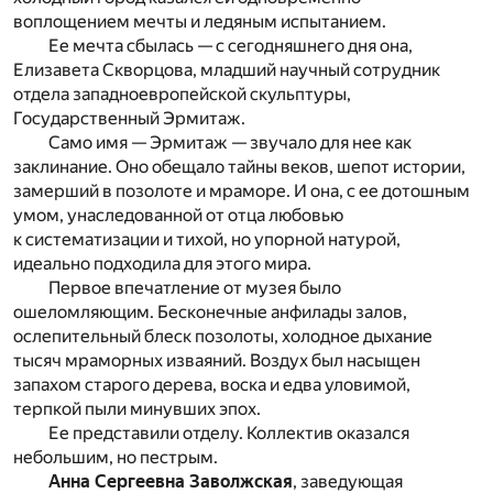
воплощением мечты и ледяным испытанием.
Ее мечта сбылась — с сегодняшнего дня она,
Елизавета Скворцова, младший научный сотрудник
отдела западноевропейской скульптуры,
Государственный Эрмитаж.
Само имя — Эрмитаж — звучало для нее как
заклинание. Оно обещало тайны веков, шепот истории,
замерший в позолоте и мраморе. И она, с ее дотошным
умом, унаследованной от отца любовью
к систематизации и тихой, но упорной натурой,
идеально подходила для этого мира.
Первое впечатление от музея было
ошеломляющим. Бесконечные анфилады залов,
ослепительный блеск позолоты, холодное дыхание
тысяч мраморных изваяний. Воздух был насыщен
запахом старого дерева, воска и едва уловимой,
терпкой пыли минувших эпох.
Ее представили отделу. Коллектив оказался
небольшим, но пестрым.
Анна Сергеевна Заволжская
, заведующая