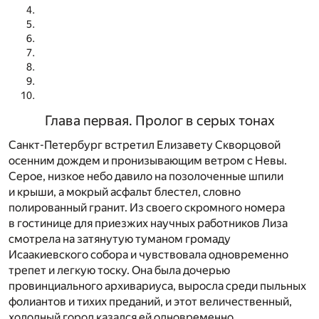
Глава первая. Пролог в серых тонах
Санкт-Петербург встретил Елизавету Скворцовой
осенним дождем и пронизывающим ветром с Невы.
Серое, низкое небо давило на позолоченные шпили
и крыши, а мокрый асфальт блестел, словно
полированный гранит. Из своего скромного номера
в гостинице для приезжих научных работников Лиза
смотрела на затянутую туманом громаду
Исаакиевского собора и чувствовала одновременно
трепет и легкую тоску. Она была дочерью
провинциального архивариуса, выросла среди пыльных
фолиантов и тихих преданий, и этот величественный,
холодный город казался ей одновременно