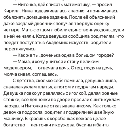
— Ниточка, дай списать математику, — просил
Кирилл. Нина подсаживалась к парню, и принималась
объяснять домашнее задание. После её объяснений
даже заядлый двоечник получал твёрдую оценку
четыре. Мать с отцом любили единственную дочь, души
в ней не чаяли. Когда девушка сообщила родителям, что
поедет поступать в Академию искусств, родители
переглянулись:
— Как же ты, доченька одна в большом городе?
— Мама, я хочу учиться и стану великим
модельером, — отвечала дочь. Отец, глядя на дочь,
молча кивал, соглашаясь.
С детства, сколько себя помнила, девушка шила,
сначала куклам платья, а потом и подругам наряды.
Девушка ловко управлялась с иголкой, делая ровные
стежки, все девчонки во дворе просили сшить куклам
наряды, и Ниточка не отказывала никому. Как только
девочка подросла, родители подарили ей швейную
машинку. В красивых коробочках лежало целое
богатство — ленточки и кружева, бусины и банты.