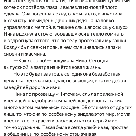
Нина потянулась в кровати, точно маленький пушистый
котёнок протёрла глаза, и вылезла из-под тёплого
одеяла. Она подошла к окну, открыла его, и впустила
в комнату новый день. Дворник дядя Паша ловко
управлялся с метлой, в тишине слышалось: «шух, шух».
Нина вдохнула струю, ворвавшуюся в тепло комнаты,
и вздрогнула оттого, что по телу пробежали мурашки.
Воздух был свеж и прян, в нём смешивались запахи
сирени и жасмина.
— Как хорошо! — подумала Нина. Сегодня
выпускной, а завтра начнётся новая жизнь.
Но это будет завтра, а сегодня она беззаботная
девушка, весёлая молодая, не знающая, в какие дебри
заведёт её дорога жизни.
Нина по прозвищу «Ниточка», слыла прилежной
ученицей, она добрая компанейская девчонка, каких
много в этом маленьком городке. Её отличало от других
лишь то, что она по-особенному видела этот мир, могла
внести в него краски и раскрасить этот серый мир,
точно художник. Такая была всегда улыбчивая, простая
в общении, и по-особенному отзывчивая.