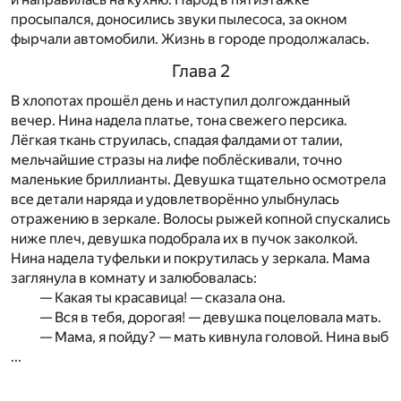
просыпался, доносились звуки пылесоса, за окном
фырчали автомобили. Жизнь в городе продолжалась.
Глава 2
В хлопотах прошёл день и наступил долгожданный
вечер. Нина надела платье, тона свежего персика.
Лёгкая ткань струилась, спадая фалдами от талии,
мельчайшие стразы на лифе поблёскивали, точно
маленькие бриллианты. Девушка тщательно осмотрела
все детали наряда и удовлетворённо улыбнулась
отражению в зеркале. Волосы рыжей копной спускались
ниже плеч, девушка подобрала их в пучок заколкой.
Нина надела туфельки и покрутилась у зеркала. Мама
заглянула в комнату и залюбовалась:
— Какая ты красавица! — сказала она.
— Вся в тебя, дорогая! — девушка поцеловала мать.
— Мама, я пойду? — мать кивнула головой. Нина выб
...