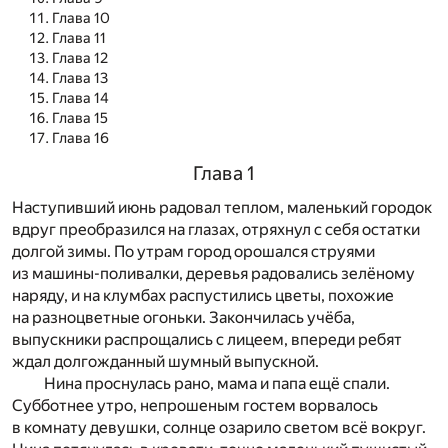
Глава 10
Глава 11
Глава 12
Глава 13
Глава 14
Глава 15
Глава 16
Глава 1
Наступивший июнь радовал теплом, маленький городок
вдруг преобразился на глазах, отряхнул с себя остатки
долгой зимы. По утрам город орошался струями
из машины-поливалки, деревья радовались зелёному
наряду, и на клумбах распустились цветы, похожие
на разноцветные огоньки. Закончилась учёба,
выпускники распрощались с лицеем, впереди ребят
ждал долгожданный шумный выпускной.
Нина проснулась рано, мама и папа ещё спали.
Субботнее утро, непрошеным гостем ворвалось
в комнату девушки, солнце озарило светом всё вокруг.