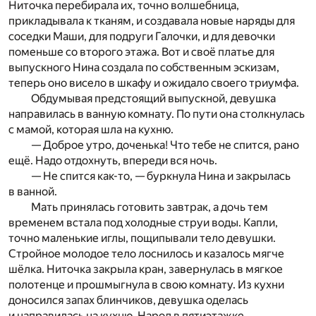
Ниточка перебирала их, точно волшебница,
прикладывала к тканям, и создавала новые наряды для
соседки Маши, для подруги Галочки, и для девочки
поменьше со второго этажа. Вот и своё платье для
выпускного Нина создала по собственным эскизам,
теперь оно висело в шкафу и ожидало своего триумфа.
Обдумывая предстоящий выпускной, девушка
направилась в ванную комнату. По пути она столкнулась
с мамой, которая шла на кухню.
— Доброе утро, доченька! Что тебе не спится, рано
ещё. Надо отдохнуть, впереди вся ночь.
— Не спится как-то, — буркнула Нина и закрылась
в ванной.
Мать принялась готовить завтрак, а дочь тем
временем встала под холодные струи воды. Капли,
точно маленькие иглы, пощипывали тело девушки.
Стройное молодое тело лоснилось и казалось мягче
шёлка. Ниточка закрыла кран, завернулась в мягкое
полотенце и прошмыгнула в свою комнату. Из кухни
доносился запах блинчиков, девушка оделась
и направилась на кухню. Народ в пятиэтажке