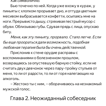
Как символично
.
Бью точечно по ней. Когда уже вхожу в кураж, у
пиньяты с хлопком прорывает дно, и оттуда цветным
месивом выбрасывается конфетти, осыпаясь мне на
ноги. Прерывисто дышу, стряхивая пестрый мусор с
обуви. Облизываю губы. Сдувая прядь с лица, опускаю
биту.
Меня, как эту пиньяту, прорвало. Стало легче. Если
бы еще проораться дали возможность, подобная
любовная терапия была бы очень действенной.
Прислонив к стене орудие расправы с
воспоминаниями о болезненном прошлом,
возвращаюсь за опустевшую барную стойку, если не
считать двух девчонок через пару-тройку стульев от
меня, то ли от радости, то ли от горя налегающих на
алкоголь.
– Жестоко ты с ним, – оборачиваюсь на незнакомый
мужской голос.
Глава 2. Неожиданный собеседник