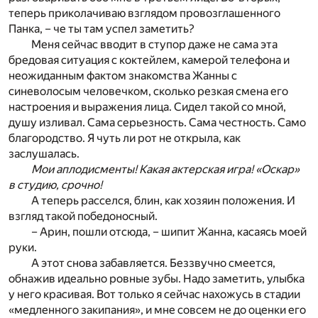
теперь приколачиваю взглядом провозглашенного
Панка, – че ты там успел заметить?
Меня сейчас вводит в ступор даже не сама эта
бредовая ситуация с коктейлем, камерой телефона и
неожиданным фактом знакомства Жанны с
синеволосым человечком, сколько резкая смена его
настроения и выражения лица. Сидел такой со мной,
душу изливал. Сама серьезность. Сама честность. Само
благородство. Я чуть ли рот не открыла, как
заслушалась.
Мои аплодисменты! Какая актерская игра! «Оскар»
в студию, срочно!
А теперь расселся, блин, как хозяин положения. И
взгляд такой победоносный.
– Арин, пошли отсюда, – шипит Жанна, касаясь моей
руки.
А этот снова забавляется. Беззвучно смеется,
обнажив идеально ровные зубы. Надо заметить, улыбка
у него красивая. Вот только я сейчас нахожусь в стадии
«медленного закипания», и мне совсем не до оценки его