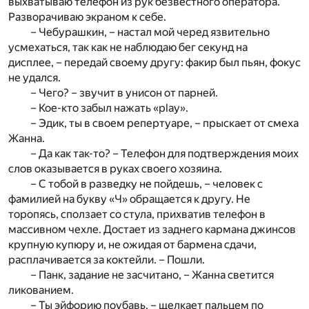
выхватываю телефон из рук безвестного оператора.
Разворачиваю экраном к себе.
– Чебурашкин, – настал мой черед язвительно
усмехаться, так как не наблюдаю бег секунд на
дисплее, – передай своему другу: факир был пьян, фокус
не удался.
– Чего? – звучит в унисон от парней.
– Кое-кто забыл нажать «play».
– Эдик, ты в своем репертуаре, – прыскает от смеха
Жанна.
– Да как так-то? – Телефон для подтверждения моих
слов оказывается в руках своего хозяина.
– С тобой в разведку не пойдешь, – человек с
фамилией на букву «Ч» обращается к другу. Не
торопясь, сползает со стула, прихватив телефон в
массивном чехле. Достает из заднего кармана джинсов
крупную купюру и, не ожидая от бармена сдачи,
расплачивается за коктейли. – Пошли.
– Панк, задание не засчитано, – Жанна светится
ликованием.
– Ты эйфорию поубавь, – щелкает пальцем по