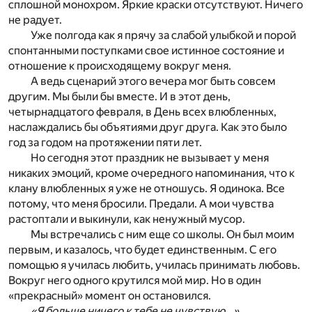
сплошной монохром. Яркие краски отсутствуют. Ничего
не радует.
Уже полгода как я прячу за слабой улыбкой и порой
спонтанными поступками свое истинное состояние и
отношение к происходящему вокруг меня.
А ведь сценарий этого вечера мог быть совсем
другим. Мы были бы вместе. И в этот день,
четырнадцатого февраля, в День всех влюбленных,
наслаждались бы объятиями друг друга. Как это было
год за годом на протяжении пяти лет.
Но сегодня этот праздник не вызывает у меня
никаких эмоций, кроме очередного напоминания, что к
клану влюбленных я уже не отношусь. Я одинока. Все
потому, что меня бросили. Предали. А мои чувства
растоптали и выкинули, как ненужный мусор.
Мы встречались с ним еще со школы. Он был моим
первым, и казалось, что будет единственным. С его
помощью я училась любить, училась принимать любовь.
Вокруг него одного крутился мой мир. Но в один
«прекрасный» момент он остановился.
«Я больше ничего к тебе не чувствую…»