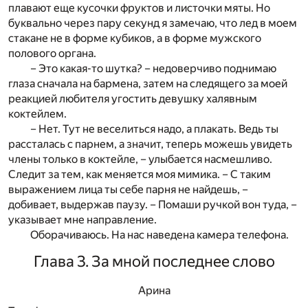
плавают еще кусочки фруктов и листочки мяты. Но
буквально через пару секунд я замечаю, что лед в моем
стакане не в форме кубиков, а в форме мужского
полового органа.
– Это какая-то шутка? – недоверчиво поднимаю
глаза сначала на бармена, затем на следящего за моей
реакцией любителя угостить девушку халявным
коктейлем.
– Нет. Тут не веселиться надо, а плакать. Ведь ты
рассталась с парнем, а значит, теперь можешь увидеть
члены только в коктейле, – улыбается насмешливо.
Следит за тем, как меняется моя мимика. – С таким
выражением лица ты себе парня не найдешь, –
добивает, выдержав паузу. – Помаши ручкой вон туда, –
указывает мне направление.
Оборачиваюсь. На нас наведена камера телефона.
Глава 3. За мной последнее слово
Арина