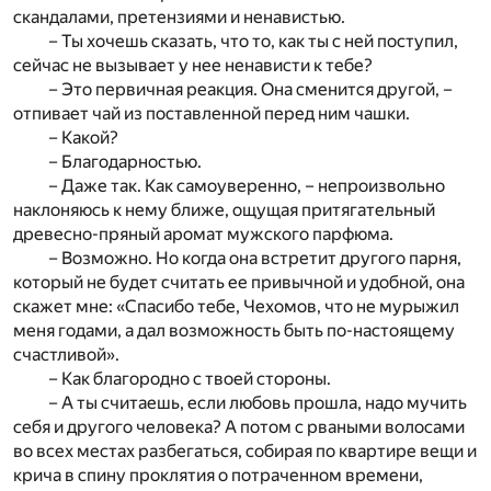
скандалами, претензиями и ненавистью.
– Ты хочешь сказать, что то, как ты с ней поступил,
сейчас не вызывает у нее ненависти к тебе?
– Это первичная реакция. Она сменится другой, –
отпивает чай из поставленной перед ним чашки.
– Какой?
– Благодарностью.
– Даже так. Как самоуверенно, – непроизвольно
наклоняюсь к нему ближе, ощущая притягательный
древесно-пряный аромат мужского парфюма.
– Возможно. Но когда она встретит другого парня,
который не будет считать ее привычной и удобной, она
скажет мне: «Спасибо тебе, Чехомов, что не мурыжил
меня годами, а дал возможность быть по-настоящему
счастливой».
– Как благородно с твоей стороны.
– А ты считаешь, если любовь прошла, надо мучить
себя и другого человека? А потом с рваными волосами
во всех местах разбегаться, собирая по квартире вещи и
крича в спину проклятия о потраченном времени,