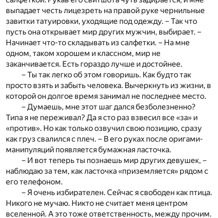
выпадает честь лицезреть на правой руке чернильные
завитки татуировки, уходящие под одежду. – Так что
пусть она открывает мир других мужчин, выбирает. –
Начинает что-то складывать из салфетки. – На мне
одном, таком хорошем и классном, мир не
заканчивается. Есть гораздо лучше и достойнее.
– Ты так легко об этом говоришь. Как будто так
просто взять и забыть человека. Вычеркнуть из жизни, в
которой он долгое время занимал не последнее место.
– Думаешь, мне этот шаг дался безболезненно?
Типа я не переживал? Да я сто раз взвесил все «за» и
«против». Но как только озвучил свою позицию, сразу
как груз свалился с плеч. – В его руках после оригами-
манипуляций появляется бумажная ласточка.
– И вот теперь ты познаешь мир других девушек, –
наблюдаю за тем, как ласточка «приземляется» рядом с
его телефоном.
– Я очень избирателен. Сейчас я свободен как птица.
Никого не мучаю. Никто не считает меня центром
вселенной. А это тоже ответственность, между прочим.