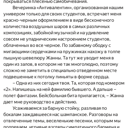
покрываться плесенью самобичевания.
Вечеринка «Антивалентин», организованная нашим
универом только для своих студентов, встречает меня
красно-черным оформлением в виде бесконечного
количества воздушных шаров в самых различных
композициях, забойной музычкой и на удивление
совсем не упадническим настроением студентов,
облаченных во все черное. По забавному ободку с
мигающими сердечками на пружинках нахожу в толпе
пышную шевелюру Жанны. Та тут же уводит меня в
один из залов, в котором не так многолюдно, поэтому
сложно не заметить в специально отведенном месте
подвешенные к потолку пиньяты в форме сердца.
– Одна из них сегодня твоя. Та, которая под номером
«2». Напишешь на ней фамилию бывшего. А дальше –
полет фантазии. Бейсбольная бита прилагается, – Жанна
дает мне руководство к действию.
Усаживаемся за барную стойку, разливая по
бокалам заждавшееся нас шампанское. Разговоры на
отвлеченные темы, веселенькие песенки, которым мы
подпеваем, игривые взгляды симпатичного бармена и