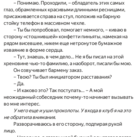
– Понимаю. Проходили, – обладатель этих самых
глаз, обрамленных красивыми длинными ресницами,
присаживается справа на стул, положив на барную
стойку телефон в массивном чехле.
– Ты бы попробовал, помогает немного, – киваю в
сторону «стошнившей» конфетти пиньяты, намекая на
рядом висевшее, никем еще нетронутое бумажное
изваяние в форме сердца.
– Тут, знаешь, в чем дело… Не я бы писал на этой
хреновине чью-то фамилию, а наоборот, писали бы мою.
Он озвучивает бармену заказ.
– Твою? Ты был инициатором расставания?
– Да.
– И каково это? Так поступать… – А мой
неожиданный собеседник почему-то начинает вызывать
во мне интерес.
У него еще и уши проколоты. У входа в клуб я на это
не обратила внимания.
Разворачиваюсь в его сторону, подпирая рукой
лицо.