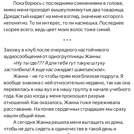
Пока борюсь с последними сомнениями в голове,
мимо меня проходят вышеупомянутые два товарища.
Дредастый кидает на меня взгляд, значение которого
непонятно. То ли интерес, то ли насмешка. Последнее
скорее всего, ведь цвет моих волос тоже синий.
* * *
Захожу в клуб после очередного настойчивого
аудиосообщения от одногруппницы Жанны:
«Ну ты где??? Я для тебя тут такую штуку
застолбила! А еще нас ожидает шампанское».
Жанна – не то чтобы прям моя близкая подруга. Я
вообще знакома с ней относительно недавно, так как она
перевелась в наш вуз и в нашу группу в начале учебного
года. Как раз когда у меня произошел разрыв
отношений. Как оказалось, Жанна тоже переживала
расставание. На почве сердечных страдашек мы сразу
нашли общий язык.
А сегодня Жанна решила меня вытащить из дома,
чтобы не дать сидеть в одиночестве в такой день и