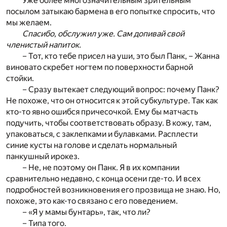
Уже более многозначительным зрительным
посылом затыкаю бармена в его попытке спросить, что
мы желаем.
Спасибо, обслужил уже. Сам допивай свой
членистый напиток.
– Тот, кто тебе присел на уши, это был Панк, – Жанна
виновато скребет ногтем по поверхности барной
стойки.
– Сразу вытекает следующий вопрос: почему Панк?
Не похоже, что он относится к этой субкультуре. Так как
кто-то явно ошибся причесочкой. Ему бы матчасть
подучить, чтобы соответствовать образу. В кожу, там,
упаковаться, с заклепками и булавками. Расплести
синие кусты на голове и сделать нормальный
панкушный ирокез.
– Не, не поэтому он Панк. Я в их компании
сравнительно недавно, с конца осени где-то. И всех
подробностей возникновения его прозвища не знаю. Но,
похоже, это как-то связано с его поведением.
– «Я у мамы бунтарь», так, что ли?
– Типа того.