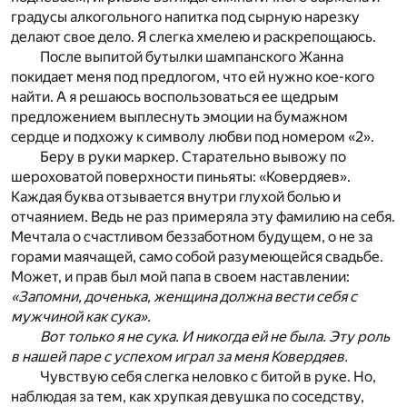
градусы алкогольного напитка под сырную нарезку
делают свое дело. Я слегка хмелею и раскрепощаюсь.
После выпитой бутылки шампанского Жанна
покидает меня под предлогом, что ей нужно кое-кого
найти. А я решаюсь воспользоваться ее щедрым
предложением выплеснуть эмоции на бумажном
сердце и подхожу к символу любви под номером «2».
Беру в руки маркер. Старательно вывожу по
шероховатой поверхности пиньяты: «Ковердяев».
Каждая буква отзывается внутри глухой болью и
отчаянием. Ведь не раз примеряла эту фамилию на себя.
Мечтала о счастливом беззаботном будущем, о не за
горами маячащей, само собой разумеющейся свадьбе.
Может, и прав был мой папа в своем наставлении:
«Запомни, доченька, женщина должна вести себя с
мужчиной как сука».
Вот только я не сука. И никогда ей не была. Эту роль
в нашей паре с успехом играл за меня Ковердяев.
Чувствую себя слегка неловко с битой в руке. Но,
наблюдая за тем, как хрупкая девушка по соседству,