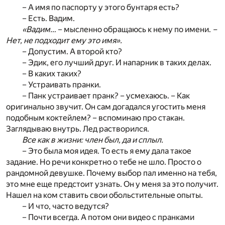
– А имя по паспорту у этого бунтаря есть?
– Есть. Вадим.
«Вадим…
– мысленно обращаюсь к нему по имени.
–
Нет, не подходит ему это имя».
– Допустим. А второй кто?
– Эдик, его лучший друг. И напарник в таких делах.
– В каких таких?
– Устраивать пранки.
– Панк устраивает пранк? – усмехаюсь. – Как
оригинально звучит. Он сам догадался угостить меня
подобным коктейлем? – вспоминаю про стакан.
Заглядываю внутрь. Лед растворился.
Все как в жизни: член был, да и сплыл.
– Это была моя идея. То есть я ему дала такое
задание. Но речи конкретно о тебе не шло. Просто о
рандомной девушке. Почему выбор пал именно на тебя,
это мне еще предстоит узнать. Он у меня за это получит.
Нашел на ком ставить свои обольстительные опыты.
– И что, часто ведутся?
– Почти всегда. А потом они видео с пранками