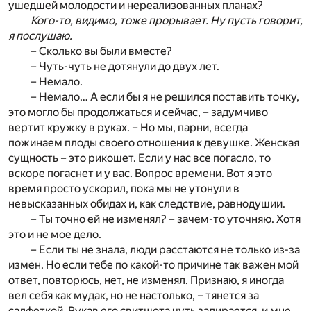
ушедшей молодости и нереализованных планах?
Кого-то, видимо, тоже прорывает. Ну пусть говорит,
я послушаю.
– Сколько вы были вместе?
– Чуть-чуть не дотянули до двух лет.
– Немало.
– Немало… А если бы я не решился поставить точку,
это могло бы продолжаться и сейчас, – задумчиво
вертит кружку в руках. – Но мы, парни, всегда
пожинаем плоды своего отношения к девушке. Женская
сущность – это рикошет. Если у нас все погасло, то
вскоре погаснет и у вас. Вопрос времени. Вот я это
время просто ускорил, пока мы не утонули в
невысказанных обидах и, как следствие, равнодушии.
– Ты точно ей не изменял? – зачем-то уточняю. Хотя
это и не мое дело.
– Если ты не знала, люди расстаются не только из-за
измен. Но если тебе по какой-то причине так важен мой
ответ, повторюсь, нет, не изменял. Признаю, я иногда
вел себя как мудак, но не настолько, – тянется за
салфеткой. Рукав его свитшота чуть задирается, и мне