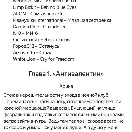
Nebezao, NЮ – Если бы не ты
Limp Bizkit – Behind Blue Eyes
ALON – Самый плохой
Иванушки International – Младшая сестренка
Damien Rice – Chandelier
NЮ – МИ-6
Скриптонит – Это любовь
Город 312 – Останусь
Aerosmith – Crazy
White Lion – Cry for Freedom
Глава 1. «Антивалентин»
Арина
Стою в нерешительности у входа в ночной клуб.
Переминаюсь с ноги на ногу, освещаемая подсветкой
красной мерцающей вывески. Бушующий на улице
февраль так и подталкивает меня сильными порывами
ветра зайти внутрь. Ведь там тепло и, скорее всего, не
так серо и уныло, как у меня в душе. А в душе у меня