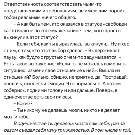
Ответственность соответствовать чьим-то
представлениям и требованиям, не имеющим порой с
тобой реальным ничего общего.
– А как быть тем, кто оказался в статусе «свободен
как птица» не по своему желанию? Тем, кого просто
выкинули в этот статус?
– Если тебя, как ты выразилась, выкинули… Ну и хер
с ним, с тем, кто этот выбор сделал. – Выдерживает
паузу, как будто с грустью о чем-то задумывается. –
Есть такое выражение: «Если ты не можешь изменить
ситуацию, измени свое отношение к ней». Вышла из
отношений? Больно, обидно, неприятно, да. Пострадай,
поплачь, выплесни эмоции. Это нормально. А потом
соберись, подними голову и иди дальше. Поверь, в
одиночестве есть свои плюсы.
– Какие?
– Ты никому не делаешь мозги, никто не делает
мозги тебе.
В одиночестве ты делаешь мозги сам себе, раз за
разом съедая себя изнутри жалостью. В том числе и той,