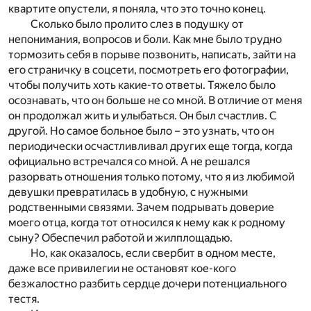
квартите опустели, я поняла, что это точно конец.
Сколько было пролито слез в подушку от
непонимания, вопросов и боли. Как мне было трудно
тормозить себя в порыве позвонить, написать, зайти на
его страничку в соцсети, посмотреть его фотографии,
чтобы получить хоть какие-то ответы. Тяжело было
осознавать, что он больше не со мной. В отличие от меня
он продолжал жить и улыбаться. Он был счастлив. С
другой. Но самое больное было – это узнать, что он
периодически осчастливливал других еще тогда, когда
официально встречался со мной. А не решался
разорвать отношения только потому, что я из любимой
девушки превратилась в удобную, с нужными
родственными связями. Зачем подрывать доверие
моего отца, когда тот относился к нему как к родному
сыну? Обеспечил работой и жилплощадью.
Но, как оказалось, если свербит в одном месте,
даже все привилегии не остановят кое-кого
безжалостно разбить сердце дочери потенциального
тестя.