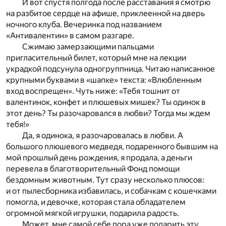
И вот спустя полгода после расставания я смотрю
на разбитое сердце на афише, приклеенной на дверь
ночного клуба. Вечеринка под названием
«Антивалентин» в самом разгаре.
Сжимаю замерзающими пальцами
пригласительный билет, который мне на лекции
украдкой подсунула одногруппница. Читаю написанное
крупными буквами в «шапке» текста: «Влюбленным
вход воспрещен». Чуть ниже: «Тебя тошнит от
валентинок, конфет и плюшевых мишек? Ты одинок в
этот день? Ты разочаровался в любви? Тогда мы ждем
тебя!»
Да, я одинока, я разочаровалась в любви. А
большого плюшевого медведя, подаренного бывшим на
мой прошлый день рождения, я продала, а деньги
перевела в благотворительный Фонд помощи
бездомным животным. Тут сразу несколько плюсов:
и от пылесборника избавилась, и собачкам с кошечками
помогла, и девочке, которая стала обладателем
огромной мягкой игрушки, подарила радость.
Может, мне самой себе пора уже подарить эту