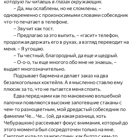
которую ты читаешь в глазах окружающих.
– Да, мы ослаблены, но не сломлены, –
одновременно с произносимыми словами собеседник
что-то печатает в телефоне.
– Звучит как тост.
– Предлагаю за это выпить, – «гасит» телефон,
продолжая держать его в руках, а взгляд переводит на
меня. – Я угощаю.
– Ты честный, благородный, да еще и щедрый.
– О-о-о, ты еще многого обо мне не знаешь, –
выдает многозначительно.
Подзывает бармена и делает заказ на два
безалкогольных коктейля. А я мысленно ставлю ему
плюсик за то, что не пытается меня споить.
Едва перед нами как по мановению волшебной
палочки появляются высокие запотевшие стаканы с
чем-то разноцветным, мой дредастый собеседник по
фамилии Че… Че… (ой, да какая разница, хоть
Чебурашкин) рассеивает фокус внимания, который до
этого момента был сосредоточен только на мне.
Смотрит куда-то за мою спину, как будто с кем-то