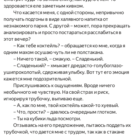
здоровается еле заметным кивком.
Что касается меня, с одной стороны, непривычно
получать подгоны в виде халявного напитка от
незнакомого парня. С другой – может, пора прекращать
анализировать и просто постараться расслабиться в
этот вечер?
– Как тебе коктейль? – обращается ко мне, когда я
одним махом осушаю чуть ли не полстакана.
– Ничего такой, – смакую. – Сладенький.
– Сладенький? – хмыкает дредасто-голубоглазо-
ушипроколотый, сдерживая улыбку. Вот тут его эмоция
кажется мне подозрительной.
Прислушиваюсь к ощущениям. Вроде ничего
необычного не чувствую. На свой страх и риск,
игнорируя трубочку, выпиваю еще.
– А, как по мне, твой коктейль какой-то хуевый.
– Что, прости? – давлюсь очередным глотком.
– Ты на кубики льда посмотри.
Отзываясь на его предложение, пытаюсь поддеть их
трубочкой, что дается мне с трудом, так как в стакане