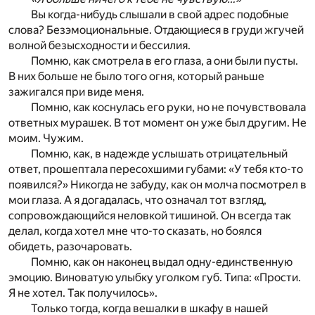
Вы когда-нибудь слышали в свой адрес подобные
слова? Безэмоциональные. Отдающиеся в груди жгучей
волной безысходности и бессилия.
Помню, как смотрела в его глаза, а они были пусты.
В них больше не было того огня, который раньше
зажигался при виде меня.
Помню, как коснулась его руки, но не почувствовала
ответных мурашек. В тот момент он уже был другим. Не
моим. Чужим.
Помню, как, в надежде услышать отрицательный
ответ, прошептала пересохшими губами: «У тебя кто-то
появился?» Никогда не забуду, как он молча посмотрел в
мои глаза. А я догадалась, что означал тот взгляд,
сопровождающийся неловкой тишиной. Он всегда так
делал, когда хотел мне что-то сказать, но боялся
обидеть, разочаровать.
Помню, как он наконец выдал одну-единственную
эмоцию. Виноватую улыбку уголком губ. Типа: «Прости.
Я не хотел. Так получилось».
Только тогда, когда вешалки в шкафу в нашей