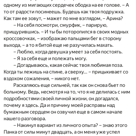
одному из мигающих сердечек ободка на ее голове. – А
то от радости посинеешь. Будешь как твоя подружка.
Как там ее зовут, – мажет по мне взглядом, – Арина?
– На себя посмотри, смурфик, – парирую,
прищурившись. – И ты бы поторопился в своих модных
кроссовочках, – изображаю пальцами бег в сторону
выхода, – а то я битой еще не разучилась махать.
– Люблю, когда девушка умеет за себя постоять.
– Я за себя еще и полежать могу.
– Догадываюсь, какая сейчас твоя любимая поза.
Когда ты лежишь на спине, а сверху… – прицыкивает со
вздохом сожаления, – никого нет.
Раскаляюсь еще сильней, так как он снова бьет по
больному. Ведь, несмотря на то, что я не делилась с ним
подробностями своей личной жизни, он догадался,
почему я здесь. Да и причину моей расправы над
бумажным сердцем он озвучил еще в самом начале
нашего разговора.
– Накинул вариант из личного опыта? – знаю этого
Панка от силы минут двадцать, а он меня уже успел