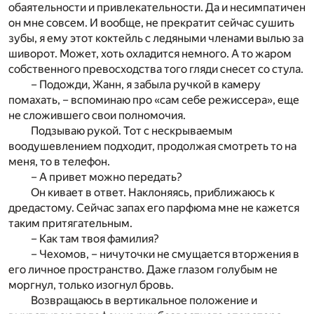
обаятельности и привлекательности. Да и несимпатичен
он мне совсем. И вообще, не прекратит сейчас сушить
зубы, я ему этот коктейль с ледяными членами вылью за
шиворот. Может, хоть охладится немного. А то жаром
собственного превосходства того гляди снесет со стула.
– Подожди, Жанн, я забыла ручкой в камеру
помахать, – вспоминаю про «сам себе режиссера», еще
не сложившего свои полномочия.
Подзываю рукой. Тот с нескрываемым
воодушевлением подходит, продолжая смотреть то на
меня, то в телефон.
– А привет можно передать?
Он кивает в ответ. Наклоняясь, приближаюсь к
дредастому. Сейчас запах его парфюма мне не кажется
таким притягательным.
– Как там твоя фамилия?
– Чехомов, – ничуточки не смущается вторжения в
его личное пространство. Даже глазом голубым не
моргнул, только изогнул бровь.
Возвращаюсь в вертикальное положение и