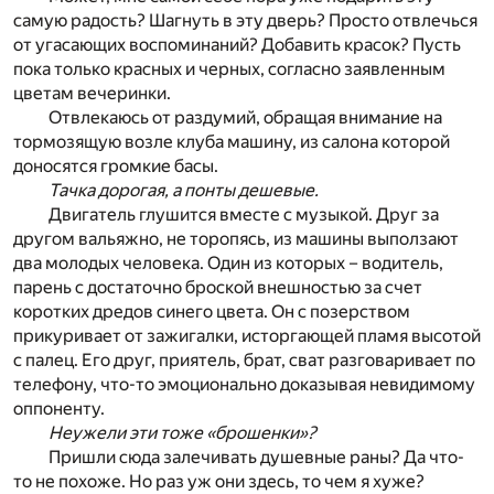
самую радость? Шагнуть в эту дверь? Просто отвлечься
от угасающих воспоминаний? Добавить красок? Пусть
пока только красных и черных, согласно заявленным
цветам вечеринки.
Отвлекаюсь от раздумий, обращая внимание на
тормозящую возле клуба машину, из салона которой
доносятся громкие басы.
Тачка дорогая, а понты дешевые.
Двигатель глушится вместе с музыкой. Друг за
другом вальяжно, не торопясь, из машины выползают
два молодых человека. Один из которых – водитель,
парень с достаточно броской внешностью за счет
коротких дредов синего цвета. Он с позерством
прикуривает от зажигалки, исторгающей пламя высотой
с палец. Его друг, приятель, брат, сват разговаривает по
телефону, что-то эмоционально доказывая невидимому
оппоненту.
Неужели эти тоже «брошенки»?
Пришли сюда залечивать душевные раны? Да что-
то не похоже. Но раз уж они здесь, то чем я хуже?