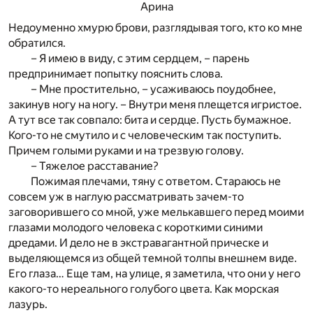
Арина
Недоуменно хмурю брови, разглядывая того, кто ко мне
обратился.
– Я имею в виду, с этим сердцем, – парень
предпринимает попытку пояснить слова.
– Мне простительно, – усаживаюсь поудобнее,
закинув ногу на ногу. – Внутри меня плещется игристое.
А тут все так совпало: бита и сердце. Пусть бумажное.
Кого-то не смутило и с человеческим так поступить.
Причем голыми руками и на трезвую голову.
– Тяжелое расставание?
Пожимая плечами, тяну с ответом. Стараюсь не
совсем уж в наглую рассматривать зачем-то
заговорившего со мной, уже мелькавшего перед моими
глазами молодого человека с короткими синими
дредами. И дело не в экстравагантной прическе и
выделяющемся из общей темной толпы внешнем виде.
Его глаза… Еще там, на улице, я заметила, что они у него
какого-то нереального голубого цвета. Как морская
лазурь.