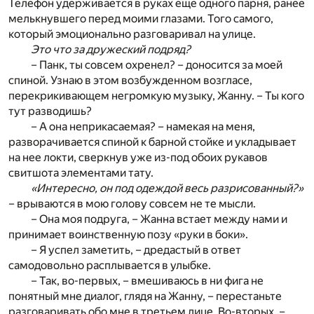
Телефон удерживается в руках еще одного парня, ранее
мелькнувшего перед моими глазами. Того самого,
который эмоционально разговаривал на улице.
Это что за дружеский подряд?
– Панк, ты совсем охренел? – доносится за моей
спиной. Узнаю в этом возбужденном возгласе,
перекрикивающем негромкую музыку, Жанну. – Ты кого
тут разводишь?
– А она неприкасаемая? – намекая на меня,
разворачивается спиной к барной стойке и укладывает
на нее локти, сверкнув уже из-под обоих рукавов
свитшота элементами тату.
«Интересно, он под одеждой весь разрисованный?»
– врываются в мою голову совсем не те мысли.
– Она моя подруга, – Жанна встает между нами и
принимает воинственную позу «руки в боки».
– Я успел заметить, – дредастый в ответ
самодовольно расплывается в улыбке.
– Так, во-первых, – вмешиваюсь в ни фига не
понятный мне диалог, глядя на Жанну, – перестаньте
разговаривать обо мне в третьем лице. Во-вторых, –