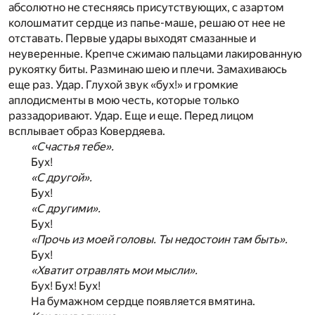
абсолютно не стесняясь присутствующих, с азартом
колошматит сердце из папье-маше, решаю от нее не
отставать. Первые удары выходят смазанные и
неуверенные. Крепче сжимаю пальцами лакированную
рукоятку биты. Разминаю шею и плечи. Замахиваюсь
еще раз. Удар. Глухой звук «бух!» и громкие
аплодисменты в мою честь, которые только
раззадоривают. Удар. Еще и еще. Перед лицом
всплывает образ Ковердяева.
«Счастья тебе».
Бух!
«С другой».
Бух!
«С другими».
Бух!
«Прочь из моей головы. Ты недостоин там быть».
Бух!
«Хватит отравлять мои мысли».
Бух! Бух! Бух!
На бумажном сердце появляется вмятина.