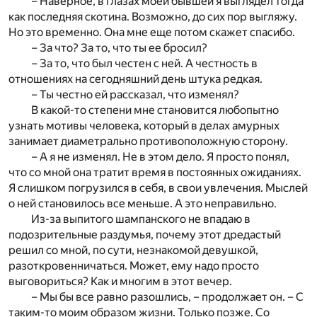
– Наверное, в глазах моей бывшей я выглядел тогда
как последняя скотина. Возможно, до сих пор выгляжу.
Но это временно. Она мне еще потом скажет спасибо.
– За что? За то, что ты ее бросил?
– За то, что был честен с ней. А честность в
отношениях на сегодняшний день штука редкая.
– Ты честно ей рассказал, что изменял?
В какой-то степени мне становится любопытно
узнать мотивы человека, который в делах амурных
занимает диаметрально противоположную сторону.
– А я не изменял. Не в этом дело. Я просто понял,
что со мной она тратит время в постоянных ожиданиях.
Я слишком погрузился в себя, в свои увлечения. Мыслей
о ней становилось все меньше. А это неправильно.
Из-за выпитого шампанского не впадаю в
подозрительные раздумья, почему этот дредастый
решил со мной, по сути, незнакомой девушкой,
разоткровенничаться. Может, ему надо просто
выговориться? Как и многим в этот вечер.
– Мы бы все равно разошлись, – продолжает он. – С
таким-то моим образом жизни. Только позже. Со