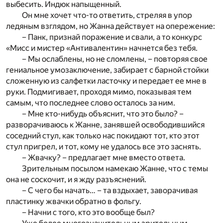
выбесить. Индюк напыщенный.
Он мне хочет что-то ответить, стреляя в упор
ледяным взглядом, но Жанна действует на опережение:
– Панк, признай поражение и свали, а то конкурс
«Мисс и мистер «Антивалентин» начнется без тебя.
– Мы ослаблены, но не сломлены, – повторяя свое
гениальное умозаключение, забирает с барной стойки
сложенную из салфетки ласточку и передает ее мне в
руки. Подмигивает, проходя мимо, показывая тем
самым, что последнее слово осталось за ним.
– Мне кто-нибудь объяснит, что это было? –
разворачиваюсь к Жанне, занявшей освободившийся
соседний стул, как только нас покидают тот, кто этот
стул пригрел, и тот, кому не удалось все это заснять.
– Жвачку? – предлагает мне вместо ответа.
Зрительным посылом намекаю Жанне, что с темы
она не соскочит, и я жду разъяснений.
– С чего бы начать… – та вздыхает, заворачивая
пластинку жвачки обратно в фольгу.
– Начни с того, кто это вообще был?