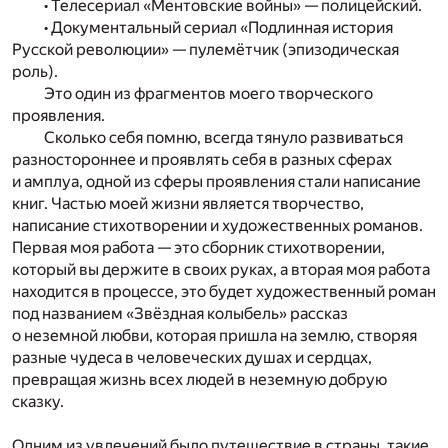
• Телесериал «Ментовские войны» — полицейский.
• Документальный сериал «Подлинная история
Русской революции» — пулемётчик (эпизодическая
роль).
Это один из фрагментов моего творческого
проявления.
Сколько себя помню, всегда тянуло развиваться
разностороннее и проявлять себя в разных сферах
и амплуа, одной из сферы проявления стали написание
книг. Частью моей жизни является творчество,
написание стихотворении и художественных романов.
Первая моя работа — это сборник стихотворении,
который вы держите в своих руках, а вторая моя работа
находится в процессе, это будет художественный роман
под названием «Звёздная колыбель» рассказ
о неземной любви, которая пришла на землю, створяя
разные чудеса в человеческих душах и сердцах,
превращая жизнь всех людей в неземную добрую
сказку.
Одним из увлечений было путешествие в страны, такие