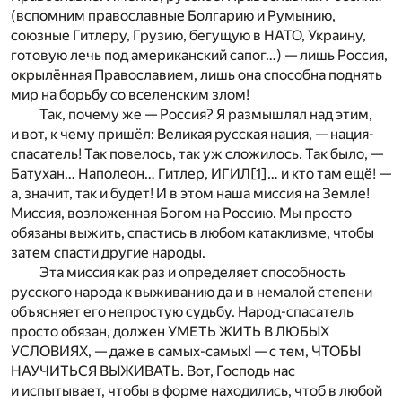
(вспомним православные Болгарию и Румынию,
союзные Гитлеру, Грузию, бегущую в НАТО, Украину,
готовую лечь под американский сапог…) — лишь Россия,
окрылённая Православием, лишь она способна поднять
мир на борьбу со вселенским злом!
Так, почему же — Россия? Я размышлял над этим,
и вот, к чему пришёл: Великая русская нация, — нация-
спасатель! Так повелось, так уж сложилось. Так было, —
Батухан… Наполеон… Гитлер, ИГИЛ
[1]
… и кто там ещё! —
а, значит, так и будет! И в этом наша миссия на Земле!
Миссия, возложенная Богом на Россию. Мы просто
обязаны выжить, спастись в любом катаклизме, чтобы
затем спасти другие народы.
Эта миссия как раз и определяет способность
русского народа к выживанию да и в немалой степени
объясняет его непростую судьбу. Народ-спасатель
просто обязан, должен УМЕТЬ ЖИТЬ В ЛЮБЫХ
УСЛОВИЯХ, — даже в самых-самых! — с тем, ЧТОБЫ
НАУЧИТЬСЯ ВЫЖИВАТЬ. Вот, Господь нас
и испытывает, чтобы в форме находились, чтоб в любой