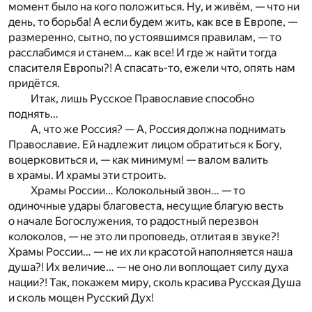
момент было на кого положиться. Ну, и живём, — что ни
день, то борьба! А если будем жить, как все в Европе, —
размеренно, сытно, по устоявшимся правилам, — то
расслабимся и станем… как все! И где ж найти тогда
спасителя Европы?! А спасать-то, ежели что, опять нам
придётся.
Итак, лишь Русское Православие способно
поднять…
А, что же Россия? — А, Россия должна поднимать
Православие. Ей надлежит лицом обратиться к Богу,
воцерковиться и, — как минимум! — валом валить
в храмы. И храмы эти строить.
Храмы России… Колокольный звон… — то
одиночные удары благовеста, несущие благую весть
о начале Богослужения, то радостный перезвон
колоколов, — не это ли проповедь, отлитая в звуке?!
Храмы России… — не их ли красотой наполняется наша
душа?! Их величие… — не оно ли воплощает силу духа
нации?! Так, покажем миру, сколь красива Русская Душа
и сколь мощен Русский Дух!