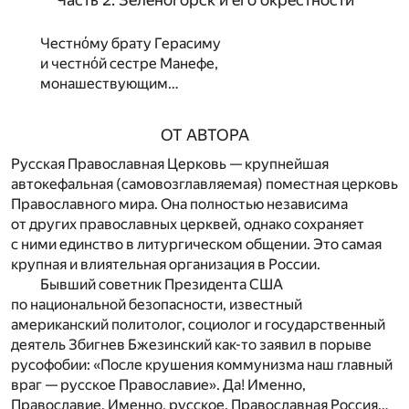
Часть 2. Зеленогорск и его окрестности
Честнόму брату Герасиму
и честнόй сестре Манефе,
монашествующим…
ОТ АВТОРА
Русская Православная Церковь — крупнейшая
автокефальная (самовозглавляемая) поместная церковь
Православного мира. Она полностью независима
от других православных церквей, однако сохраняет
с ними единство в литургическом общении. Это самая
крупная и влиятельная организация в России.
Бывший советник Президента США
по национальной безопасности, известный
американский политолог, социолог и государственный
деятель Збигнев Бжезинский как-то заявил в порыве
русофобии: «После крушения коммунизма наш главный
враг — русское Православие». Да! Именно,
Православие. Именно, русское. Православная Россия…