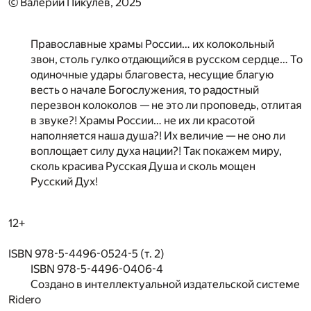
© Валерий Пикулев, 2025
Православные храмы России… их колокольный
звон, столь гулко отдающийся в русском сердце… То
одиночные удары благовеста, несущие благую
весть о начале Богослужения, то радостный
перезвон колоколов — не это ли проповедь, отлитая
в звуке?! Храмы России… не их ли красотой
наполняется наша душа?! Их величие — не оно ли
воплощает силу духа нации?! Так покажем миру,
сколь красива Русская Душа и сколь мощен
Русский Дух!
12+
ISBN 978-5-4496-0524-5 (т. 2)
ISBN 978-5-4496-0406-4
Создано в интеллектуальной издательской системе
Ridero