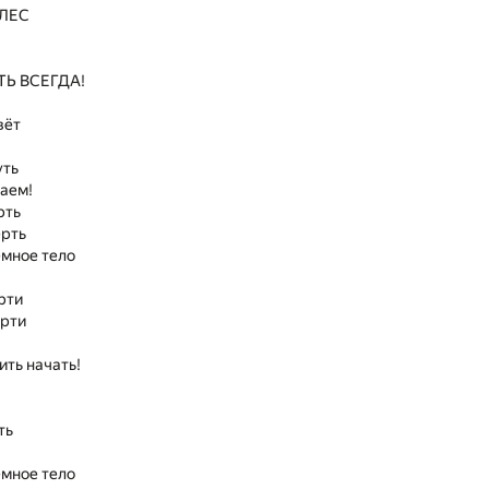
ЛЕС
Ь ВСЕГДА!
вёт
уть
аем!
рть
ерть
емное тело
рти
ерти
ить начать!
ть
емное тело