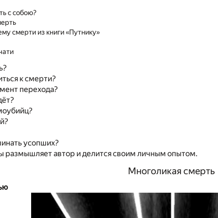
ть с собою?
мерть
ему смерти из книги «Путнику»
чати
ь?
иться к смерти?
мент перехода?
дёт?
амоубийц?
ай?
минать усопших?
ы размышляет автор и делится своим личным опытом.
Многоликая смерть
ью