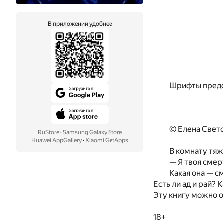
В приложении удобнее
Шрифты предо
© Елена Свето
RuStore
·
Samsung Galaxy Store
Huawei AppGallery
·
Xiaomi GetApps
В комнату тяж
— Я твоя смер
Какая она — с
Есть ли ад и рай?
Эту книгу можно о
18+