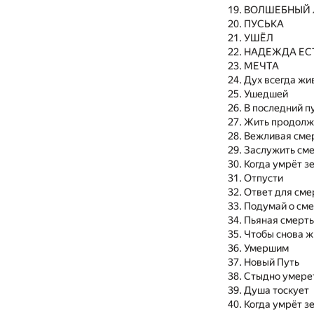
ВОЛШЕБНЫЙ 
ПУСЬКА
УШЁЛ
НАДЕЖДА ЕСТ
МЕЧТА
Дух всегда жи
Ушедшей
В последний п
Жить продолж
Вежливая сме
Заслужить см
Когда умрёт з
Отпусти
Ответ для сме
Подумай о см
Пьяная смерть
Чтобы снова ж
Умершим
Новый Путь
Стыдно умере
Душа тоскует
Когда умрёт з