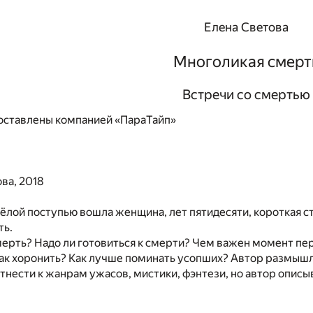
Елена Светова
Многоликая смерт
Встречи со смертью
ставлены компанией «ПараТайп»
ва, 2018
ёлой поступью вошла женщина, лет пятидесяти, короткая ст
ть.
мерть? Надо ли готовиться к смерти? Чем важен момент пе
 Как хоронить? Как лучше поминать усопших? Автор размыш
тнести к жанрам ужасов, мистики, фэнтези, но автор описы