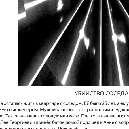
УБИЙСТВО СОСЕДА
 осталась жить в квартире с соседом. Ей было 25 лет, а ему
им-то инженером. Мужчина он был со странностями. Эдакий
ю. Так он называл столовую или кафе. Где-то, в начале вос
о Лев Георгиевич принёс батон домой подошёл к Анне с воп
я, как колбасу отваривать. Пожалуйста-с.