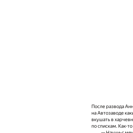
После развода Анна
на Автозаводе как
вкушать в харчевн
по спискам. Как-т
— Научи-с мен