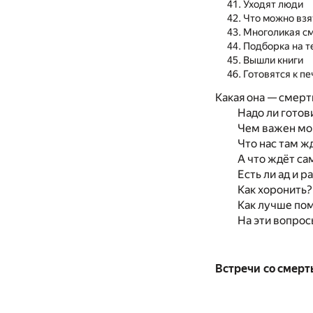
Уходят люди
Что можно взя
Многоликая с
Подборка на т
Вышли книги
Готовятся к пе
Какая она — смерт
Надо ли готов
Чем важен мо
Что нас там ж
А что ждёт с
Есть ли ад и р
Как хоронить?
Как лучше по
На эти вопрос
Встречи со смерт