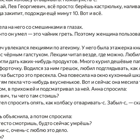
й, Лев Георгиевич, всё просто: берёшь кастрюльку, налива
гда закипит, подожди ещё минут 10. Вот и всё.
ла на него со смешинками в глазах.
что он умел — это чайник греть. Поэтому женщина пользова
ч увлекался лекциями по атеизму. У него была этажерка кн
 с чёрным галстуком. Лекции читал везде, где можно. Люби
гли дать каких-нибудь продуктов. Много курил дешёвые папи
форточку. Водился за ним грешок, любил подглядывать, как 
уха быстро это пресекла. Она повесила на окно кухонный шк
тям пекла что-нибудь вкусненькое. Вот и сейчас она месила 
лом, в прихожей и подсматривал за ней. Анна спросила:
вич, ты чего там стоишь?
тел спросить опять, как колбасу отваривать-с. Забыл-с, — сказ
ь объяснила, а потом спросила:
 тесто смотришь, будто сейчас умрёшь?
ни-с, очень-с люблю это дело.
и?