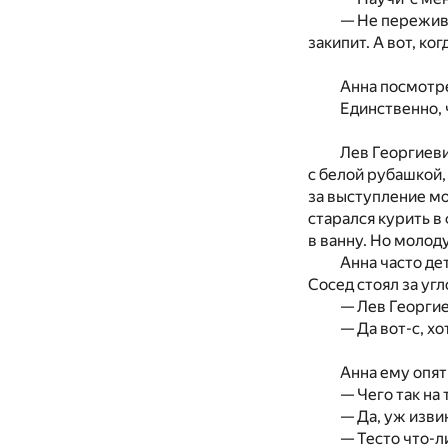
— Не пережива
закипит. А вот, ко
Анна посмотре
Единственно, 
Лев Георгиеви
с белой рубашкой,
за выступление мо
старался курить в 
в ванну. Но молод
Анна часто де
Сосед стоял за уг
— Лев Георгие
— Да вот-с, хо
Анна ему опят
— Чего так на
— Да, уж изви
— Тесто что-л