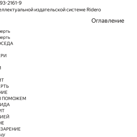
93-2161-9
еллектуальной издательской системе Ridero
Оглавление
мерть
мерть
ОСЕДА
ЕРИ
И
ИТ
ЕРТЬ
НИЕ
Ы ПОМОЖЕМ
БИДА
ИТ
РИЕЙ
НЕ
ОЗАРЕНИЕ
НУ