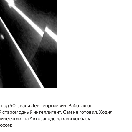
 под 50, звали Лев Георгиевич. Работал он
 старомодный интеллигент. Сам не готовил. Ходил
ьмидесятых, на Автозаводе давали колбасу
росом: