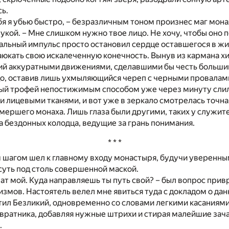
ь.
ебя я убью быстро, – безразличным тоном произнес маг мон
укой. – Мне слишком нужно твое лицо. Не хочу, чтобы оно 
льный импульс просто остановил сердце оставшегося в жи
юкать свою искалеченную конечность. Вынув из кармана х
кий аккуратными движениями, сделавшими бы честь больши
цо, оставив лишь ухмыляющийся череп с черными провалами
ый трофей непостижимым способом уже через минуту слил
и лицевыми тканями, и вот уже в зеркало смотрелась точна
умершего монаха. Лишь глаза были другими, таких у служит
ва бездонных колодца, ведущие за грань понимания.
* * *
шагом шел к главному входу монастыря, будучи уверенным
суть под столь совершенной маской.
рат мой. Куда направляешь ты путь свой? – был вопрос прив
цизмов. Настоятель велел мне явиться туда с докладом о да
тил Безликий, одновременно со словами легкими касаниям
вратника, добавляя нужные штрихи и стирая малейшие зач
.