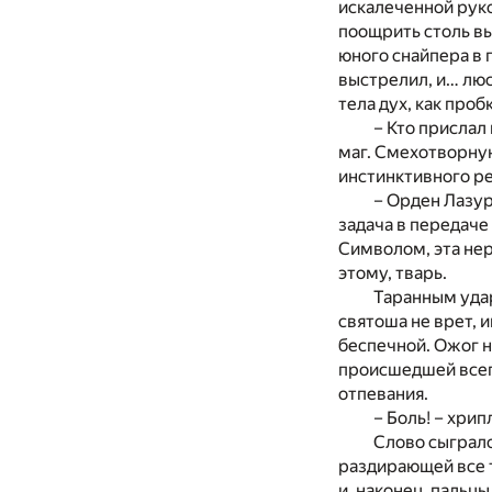
искалеченной рук
поощрить столь в
юного снайпера в 
выстрелил, и… люс
тела дух, как про
– Кто прислал
маг. Смехотворную
инстинктивного р
– Орден Лазур
задача в передаче
Символом, эта нер
этому, тварь.
Таранным удар
святоша не врет, 
беспечной. Ожог 
происшедшей всего
отпевания.
– Боль! – хрип
Слово сыграло
раздирающей все т
и, наконец, пальц