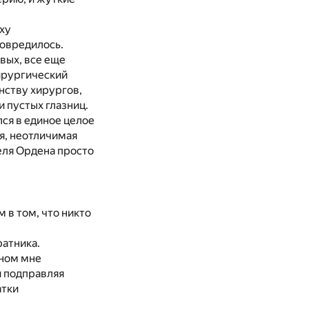
аху
повредилось.
вых, все еще
ирургический
нству хирургов,
 пустых глазниц.
ся в единое целое
я, неотличимая
еля Ордена просто
 в том, что никто
ратника.
нном мне
и подправляя
атки