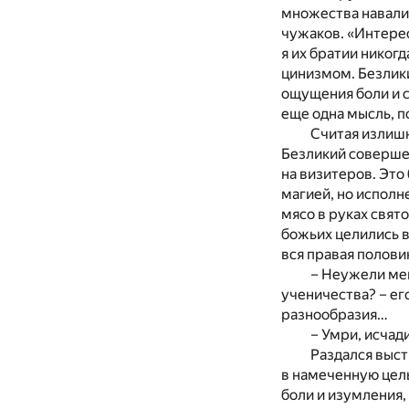
множества навалив
чужаков. «Интерес
я их братии никог
цинизмом. Безлики
ощущения боли и с
еще одна мысль, п
Считая излишн
Безликий совершен
на визитеров. Это
магией, но испол
мясо в руках свят
божьих целились в
вся правая полови
– Неужели мен
ученичества? – его
разнообразия…
– Умри, исчад
Раздался выст
в намеченную цель
боли и изумления,