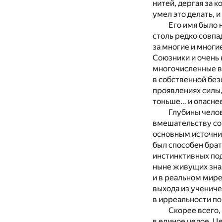
нитей, дергая за 
умел это делать, 
Его имя было 
столь редко совпа
за многие и многи
Союзники и очень
многочисленные в
в собственной без
проявлениях силы,
тоньше… и опаснее
Глубины челов
вмешательству со 
основным источник
был способен брат
инстинктивных по
ныне живущих знал
и в реальном мире
выхода из ученичес
в ирреальности по
Скорее всего,
в единое целое. Ц