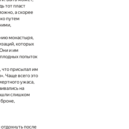
дь тот пласт
ожно, а скорее
ько путем
чими,
анию монастыря,
изаций, которых
Они и им
есплодных попыток
, что присылал им
». Чаще всего это
мертного ужаса,
аивались на
зашли слишком
 броне,
 отдохнуть после