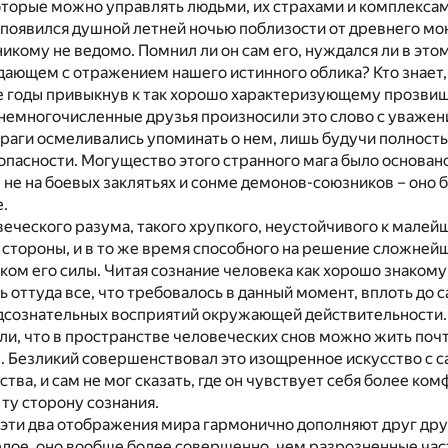
которые можно управлять людьми, их страхами и комплексами
и появился душной летней ночью поблизости от древнего мо
никому не ведомо. Помнил ли он сам его, нуждался ли в это
дающем с отражением нашего истинного облика? Кто знает, 
е годы привыкнув к так хорошо характеризующему прозвищ
 немногочисленные друзья произносили это слово с уважен
раги осмеливались упоминать о нем, лишь будучи полнос
опасности. Могущество этого странного мага было основано
 не на боевых заклятьях и сонме демонов-союзников – оно 
.
еческого разума, такого хрупкого, неустойчивого к мале
стороны, и в то же время способного на решение сложнейш
ом его силы. Читая сознание человека как хорошо знакому
ь оттуда все, что требовалось в данный момент, вплоть до с
дсознательных восприятий окружающей действительности.
и, что в пространстве человеческих снов можно жить почти
. Безликий совершенствовал это изощренное искусство с 
тва, и сам не мог сказать, где он чувствует себя более ком
 ту сторону сознания.
 эти два отображения мира гармонично дополняют друг дру
елое, оно вообще более совершенно, чем разрозненные час