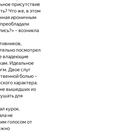
льное присутствие
ть? Что же, в этом
ленная ироничным
 преобладали
лись?» – возникла
тивников,
ательно посмотрел
не владеющие
кам. Идеальное
гм. Двое слуг
ственной болью –
ского характера.
е не вышедших из
лушать для
ал курок.
ала не
ким голосом от
дежно