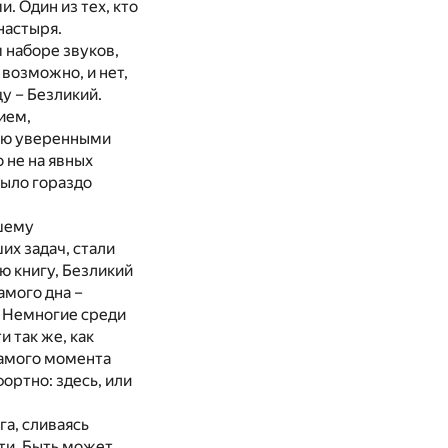
. Один из тех, кто
настыря.
м наборе звуков,
возможно, и нет,
у – Безликий.
ием,
тью уверенными
 не на явных
было гораздо
йшему
их задач, стали
ю книгу, Безликий
амого дна –
 Немногие среди
 так же, как
самого момента
фортно: здесь, или
га, сливаясь
ти. Быть может,