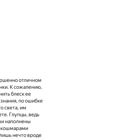
вершенно отличном
нки. К сожалению,
нить блеск ее
знания, по ошибке
о света, им
те. Глупцы, ведь
уши наполнены
е кошмарами
 лишь нечто вроде