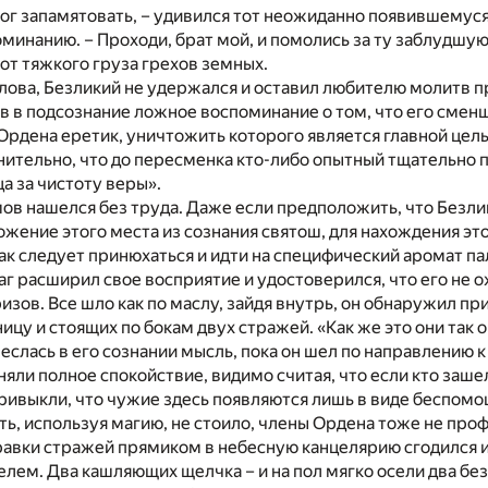
я мог запамятовать, – удивился тот неожиданно появившемуся
минанию. – Проходи, брат мой, и помолись за ту заблудшую
 от тяжкого груза грехов земных.
лова, Безликий не удержался и оставил любителю молитв 
в в подсознание ложное воспоминание о том, что его смен
рдена еретик, уничтожить которого является главной цел
нительно, что до пересменка кто-либо опытный тщательно
 за чистоту веры».
ов нашелся без труда. Даже если предположить, что Безли
жение этого места из сознания святош, для нахождения это
ак следует принюхаться и идти на специфический аромат па
аг расширил свое восприятие и удостоверился, что его не 
зов. Все шло как по маслу, зайдя внутрь, он обнаружил п
ницу и стоящих по бокам двух стражей. «Как же это они так
еслась в его сознании мысль, пока он шел по направлению к
яли полное спокойствие, видимо считая, что если кто зашел 
ривыкли, что чужие здесь появляются лишь в виде беспом
ть, используя магию, не стоило, члены Ордена тоже не про
правки стражей прямиком в небесную канцелярию сгодился 
елем. Два кашляющих щелчка – и на пол мягко осели два б