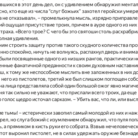
шихся в этот день дел, он с удивлением обнаружил мента
но, кто еще из числа “слуг божьих” захотел геройски умере
да не отказывал», – промелькнула мысль, изрядно приправ
й ощущал присутствие троих, причем в ауре одного из них
траха. «Всего трое? С чего бы это святоши столь расхрабри
олная удивления.
им строить защиту против такого скудного количества про
но спокойно, ничуть не волнуясь, распахнул дверь и вним
 были посвященные одного из низших рангов, практически 
ненные фанатичной преданности к своим духовным наставни
ош, к тому же неспособное мыслить вне заложенных в них до
 него из пистолетов, третий же был слишком поглощен соб
на лица представляла собой один большой ожог явно магиче
я так сильно не уважают, что прислали всего троих, да ещ
 голос щедро источал сарказм. – Убить вас, что ли, или выс
ие тьмы! – истерически завопил самый молодой из них и наж
рел, но слуга божий с изумлением обнаружил, что пуля поп
, а прямиком в кисть руки его собрата. Взвыв нечеловечес
 тот выронил пистолет, не в силах удержать оружие безна