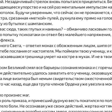
ой. Незадачливый стрелок вновь попытался прицелиться. Б
ыдающееся упорство и на сей раз ментальным импульсом н
потолок. Будучи уверенным, что сейчас он не промахнется,
тра, срезанная «меткой» пулей, рухнула ему прямо на голо
бку из бутылки с шампанским.
 вас сюда, таких глупых и наивных? – обманчиво ласковым г
 попытку психоатаки он отвел без малейшего напряжения,
ефлекса.
ного Света, – ответил монах с обожженным лицом, шипя от
 тебе послания от настоятеля. Мы поймали твою ученицу, и
аскаявшаяся грешница умрет на костре в муках. И не в тво
ом Безликий смял все барьеры сознания монаха и с горечь
им действительно удалось захватить его ученицу, оказавш
на лице визитера был немым свидетельством ожесточенной 
 час назад, еще два трупа членов Ордена уже увезли в мо
ло произнес маг.
 роль приказа, и принесший дурную весть покатился по полу
ело боли. Не осознавая уже своих действий, жертва ногтя
ы, скрюченные подобно когтям зверя, разодрали сонную арт