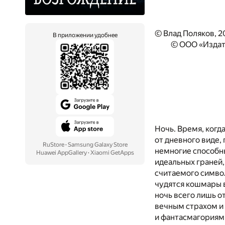
© Влад Поляков, 2
В приложении удобнее
© ООО «Издат
Ночь. Время, когд
от дневного виде,
RuStore
·
Samsung Galaxy Store
немногие способны
Huawei AppGallery
·
Xiaomi GetApps
идеальных граней
считаемого символ
чудятся кошмары в
ночь всего лишь о
вечным страхом и
и фантасмагориями