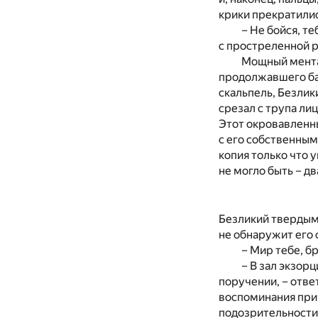
крики прекратилис
– Не бойся, т
с простреленной р
Мощный мента
продолжавшего ба
скальпель, Безли
срезал с трупа ли
Этот окровавленн
с его собственным
копия только что 
не могло быть – д
Безликий твердым 
не обнаружит его 
– Мир тебе, б
– В зал экзор
поручении, – отве
воспоминания при
подозрительности