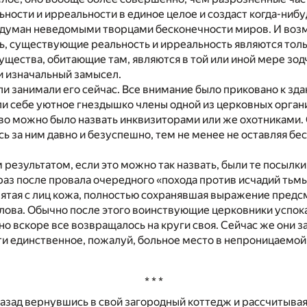
ности и ирреальности в единое целое и создаст когда-нибу
задуман неведомыми творцами бесконечности миров. И возм
сть, существующие реальность и ирреальность являются тол
существа, обитающие там, являются в той или иной мере зод
 изначальный замысел.
ли занимали его сейчас. Все внимание было приковано к зд
ли себе уютное гнездышко члены одной из церковных орган
во можно было назвать инквизиторами или же охотниками. 
ь за ним давно и безуспешно, тем не менее не оставляя б
.
результатом, если это можно так назвать, были те посылки
аз после провала очередного «похода против исчадий тьмы
ятая с лиц кожа, полностью сохранявшая выражение предс
голова. Обычно после этого воинствующие церковники успок
но вскоре все возвращалось на круги своя. Сейчас же они 
ти единственное, пожалуй, больное место в непроницаемой
* * *
назад вернувшись в свой загородный коттедж и рассчитывая