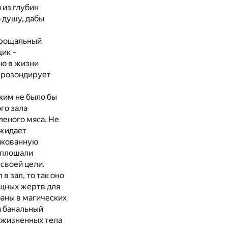
 из глубин
 душу, дабы
прощальный
щик –
ью в жизни
 прозондирует
ким не было бы
го зала
леного мяса. Не
ожидает
рикованную
 оплошали
 своей цели.
в зал, то так оно
ощных жертв для
фаны в магических
и банальный
езжизненных тела