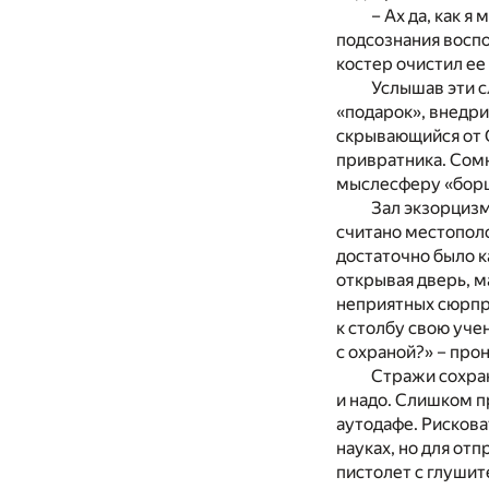
– Ах да, как 
подсознания воспо
костер очистил ее
Услышав эти с
«подарок», внедри
скрывающийся от О
привратника. Сом
мыслесферу «борца
Зал экзорцизм
считано местополо
достаточно было к
открывая дверь, м
неприятных сюрпри
к столбу свою уче
с охраной?» – прон
Стражи сохран
и надо. Слишком п
аутодафе. Рискова
науках, но для от
пистолет с глушит