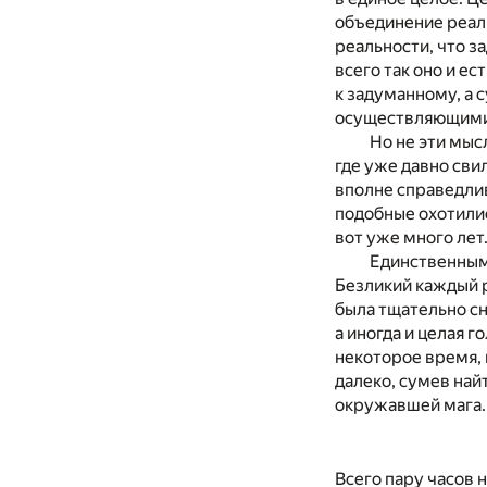
объединение реаль
реальности, что 
всего так оно и е
к задуманному, а 
осуществляющими
Но не эти мыс
где уже давно сви
вполне справедли
подобные охотилис
вот уже много лет
Единственным 
Безликий каждый р
была тщательно сн
а иногда и целая 
некоторое время, 
далеко, сумев най
окружавшей мага.
Всего пару часов 