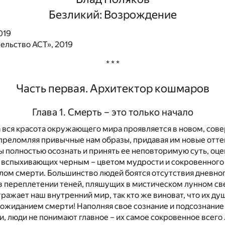
Безликий: Возрождение
019
ельство АСТ», 2019
* * *
Часть первая. Архитектор кошмаров
Глава 1. Смерть – это только начало
а вся красота окружающего мира проявляется в новом, со
 преломляя привычные нам образы, придавая им новые отте
 полностью осознать и принять ее неповторимую суть, оце
, вспыхивающих черным – цветом мудрости и сокровенного 
ом смерти. Большинство людей боятся отсутствия дневног
 переплетении теней, пляшущих в мистическом лунном све
тражает наш внутренний мир, так кто же виноват, что их д
 ожиданием смерти! Наполняя свое сознание и подсознани
, люди не понимают главное – их самое сокровенное всего