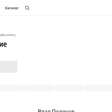
Каталог
айн книгу
ие
Влад Поляков